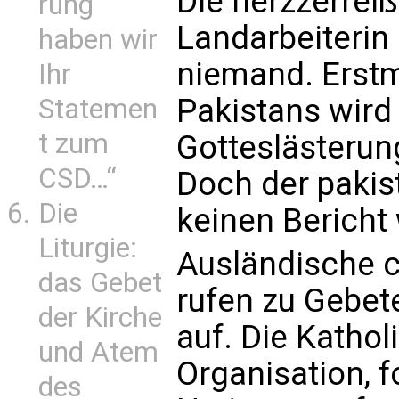
Die herzzerrei
rung
Landarbeiterin 
haben wir
niemand. Erstm
Ihr
Pakistans wird
Statemen
t zum
Gotteslästerung
CSD…“
Doch der pakis
Die
keinen Bericht 
Liturgie:
Ausländische c
das Gebet
rufen zu Gebet
der Kirche
auf. Die Kathol
und Atem
Organisation, f
des