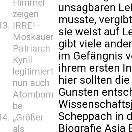
Himmel
unsagbaren Lei
zeigen'
musste, vergibt
IRRE! -
sie weist auf L
Moskauer
gibt viele ande
Patriarch
im Gefängnis ve
Kyrill
ihrem ersten In
legitimiert
hier sollten di
nun auch
Gunsten entsch
Atombom
Wissenschaftsj
be
Scheppach in d
„Größer
Biografie Asia 
als