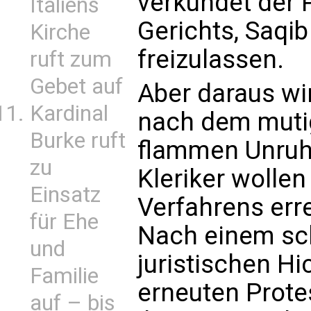
verkündet der 
Italiens
Gerichts, Saqib 
Kirche
freizulassen.
ruft zum
Gebet auf
Aber daraus wir
Kardinal
nach dem muti
Burke ruft
flammen Unruh
zu
Kleriker wolle
Einsatz
Verfahrens err
für Ehe
Nach einem sc
und
juristischen Hi
Familie
erneuten Prote
auf – bis