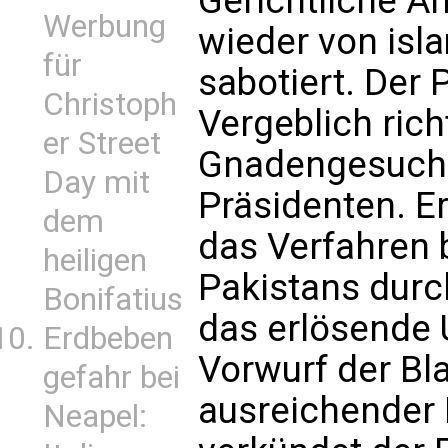
Gerichtliche 
Werbung
wieder von isl
für
sabotiert. Der 
Christoph
Vergeblich ric
er Street
Gnadengesuche
Day mit
Präsidenten. Er
dem
das Verfahren 
heiligen
Pakistans durc
Bonifatius
das erlösende U
Erdbeben
Vorwurf der Bl
gefahr bei
ausreichender 
Neapel: