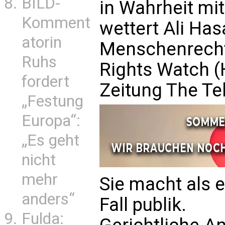
BILD-
in Wahrheit mit 
Komment
wettert Ali Ha
atorin
Menschenrecht
Ruhs
Rights Watch (
fordert
Zeitung The Te
„Festung
Europa“:
„Es geht
nicht
mehr
Sie macht als 
anders“
Fall publik.
Fulda: