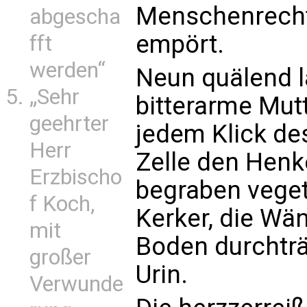
Menschenrecht
abgescha
empört.
fft
werden“
Neun quälend l
„Sehr
bitterarme Mutt
geehrter
jedem Klick de
Herr
Zelle den Henk
Erzbischo
begraben veget
f Koch,
Kerker, die Wä
mit
Boden durchtr
großer
Urin.
Verwunde