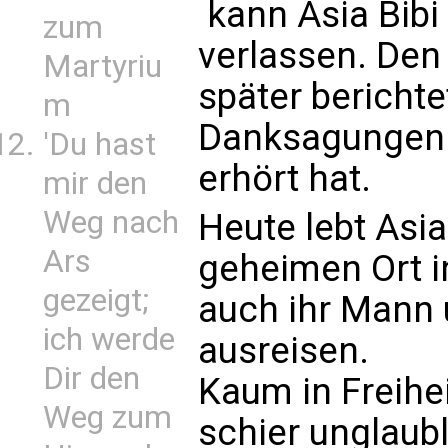
 kann Asia Bib
zum
verlassen. Den 
Martyriu
später berichte
m
Danksagungen a
'Du hast
erhört hat.
mir den
Weg nach
Heute lebt Asia 
Ars
geheimen Ort i
gezeigt;
auch ihr Mann 
ich werde
ausreisen.
Dir den
Kaum in Freihei
Weg zum
schier unglaubl