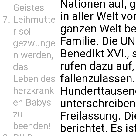
Nationen auf,
Geistes
in aller Welt v
Leihmutte
ganzen Welt bet
r soll
Familie. Die U
gezwunge
Benedikt XVI., 
n werden,
rufen dazu auf,
das
fallenzulassen.
Leben des
Hunderttausend
herzkrank
unterschreiben 
en Babys
zu
Freilassung. Di
beenden!
berichtet. Es 