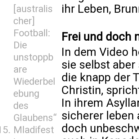
ihr Leben, Brun
[australis
cher]
Football:
Frei und doch n
Die
In dem Video h
unstoppb
sie selbst aber 
are
die knapp der 
Wiederbel
Christin, spric
ebung
In ihrem Asylla
des
sicherer leben 
Glaubens“
doch unbeschw
Mladifest