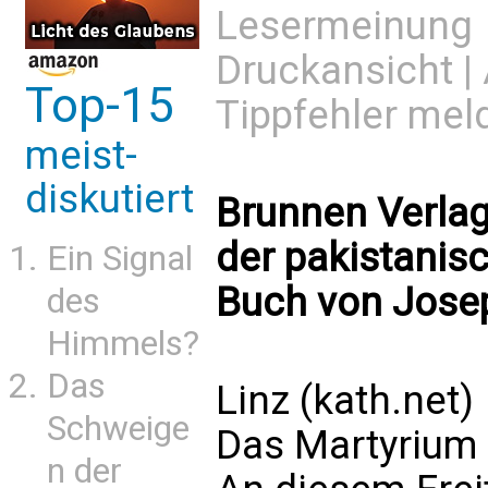
Lesermeinung
Druckansicht
|
Top-15
Tippfehler mel
meist-
diskutiert
Brunnen Verlag 
der pakistanisc
Ein Signal
Buch von Jose
des
Himmels?
Das
Linz (kath.net)
Schweige
Das Martyrium 
n der