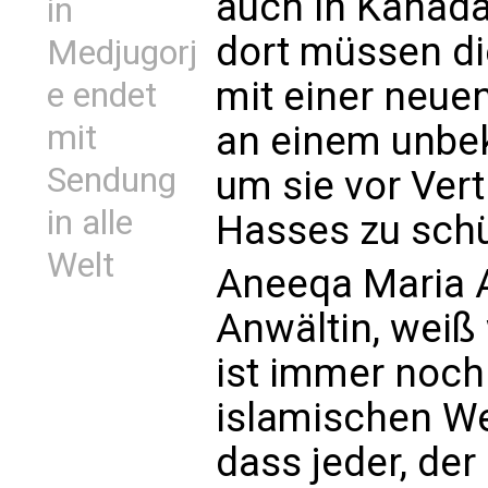
auch in Kanada
in
dort müssen d
Medjugorj
mit einer neuen
e endet
an einem unbek
mit
Sendung
um sie vor Vert
in alle
Hasses zu sch
Welt
Aneeqa Maria A
Anwältin, weiß
ist immer noch 
islamischen Wel
dass jeder, de