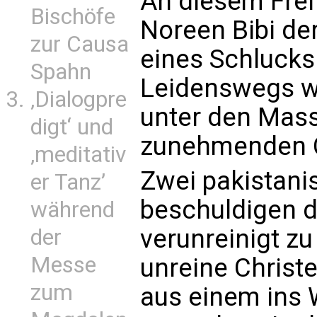
An diesem Freit
Bischöfe
Noreen Bibi der
zur Causa
eines Schlucks
Spahn
Leidenswegs wi
‚Dialogpre
unter den Mass
digt‘ und
zunehmenden C
‚meditativ
Zwei pakistan
er Tanz’
beschuldigen d
während
verunreinigt zu
der
Messe
unreine Chris
zum
aus einem ins