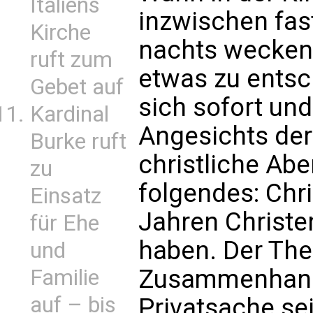
Italiens
inzwischen fas
Kirche
nachts wecken u
ruft zum
etwas zu entsc
Gebet auf
sich sofort und 
Kardinal
Angesichts der
Burke ruft
christliche Ab
zu
folgendes: Chr
Einsatz
Jahren Christen
für Ehe
haben. Der Th
und
Zusammenhang,
Familie
auf – bis
Privatsache sei