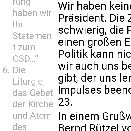
rung
Wir haben kein
haben wir
Präsident. Die 
Ihr
schwierig, die 
Statemen
einen großen E
t zum
Politik kann ni
CSD…“
wir auch uns b
Die
gibt, der uns le
Liturgie:
Impulses been
das Gebet
23.
der Kirche
In einem Grußw
und Atem
des
Bernd Rützel v