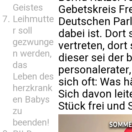
Geistes
Gebetskreis Fr
Leihmutte
Deutschen Parl
r soll
dabei ist. Dort
gezwunge
vertreten, dort 
n werden,
dieser sei der 
das
personalerater
Leben des
sich oft: Was h
herzkrank
Sich davon leit
en Babys
Stück frei und
zu
beenden!