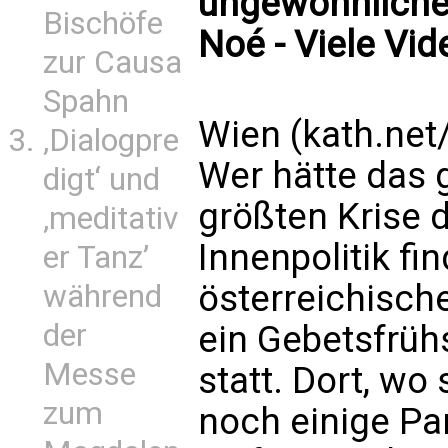
ungewöhnlichen
Bischöfe
Noé - Viele Vid
zur Causa
Spahn
Wien (kath.net
‚Dialogpre
Wer hätte das g
digt‘ und
größten Krise 
‚meditativ
Innenpolitik fi
er Tanz’
österreichische
während
der
ein Gebetsfrüh
Messe
statt. Dort, wo
zum
noch einige Par