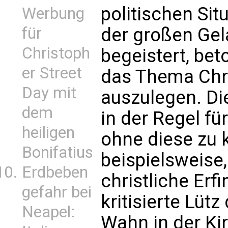
politischen Sit
Werbung
der großen Gel
für
Christoph
begeistert, be
er Street
das Thema Chr
Day mit
auszulegen. D
dem
in der Regel fü
heiligen
ohne diese zu k
Bonifatius
beispielsweise,
Erdbeben
christliche Erf
gefahr bei
kritisierte Lüt
Neapel:
Wahn in der Ki