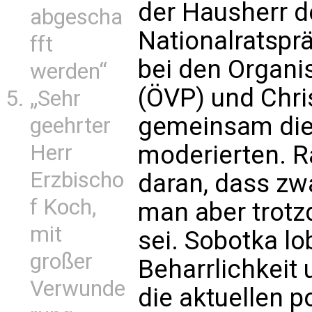
der Hausherr d
abgescha
Nationalratspr
fft
bei den Organi
werden“
(ÖVP) und Chri
„Sehr
gemeinsam die
geehrter
moderierten. R
Herr
Erzbischo
daran, dass zwa
f Koch,
man aber trot
mit
sei. Sobotka lo
großer
Beharrlichkeit
Verwunde
die aktuellen p