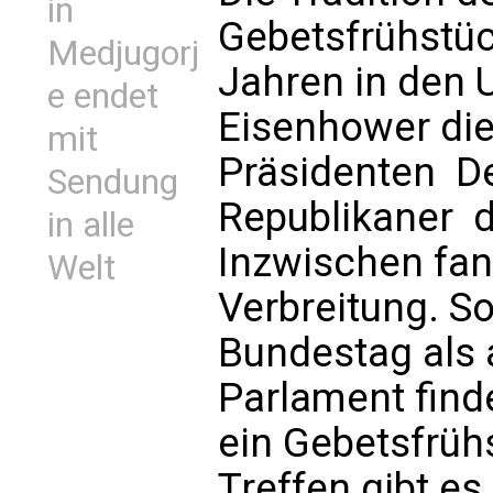
in
Gebetsfrühstüc
Medjugorj
Jahren in den 
e endet
Eisenhower di
mit
Präsidenten  
Sendung
Republikaner  
in alle
Inzwischen fan
Welt
Verbreitung. S
Bundestag als
Parlament find
ein Gebetsfrühs
Treffen gibt es