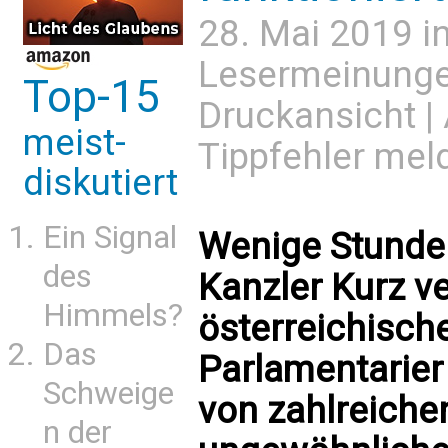
28. Mai 2019 i
Lesermeinung
Top-15
Druckansicht
|
meist-
Tippfehler mel
diskutiert
Ein Signal
Wenige Stunde
des
Kanzler Kurz v
Himmels?
österreichisch
Das
Parlamentarier
Schweige
von zahlreiche
n der