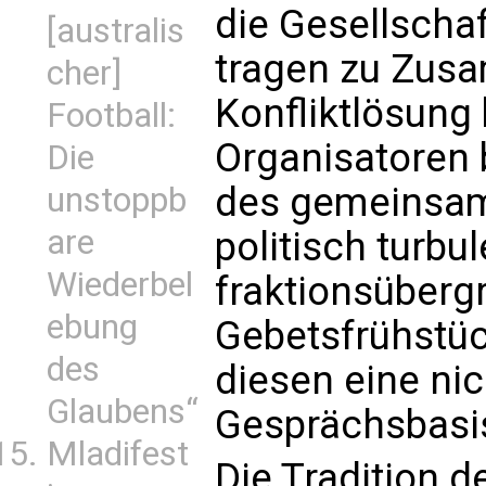
die Gesellscha
[australis
tragen zu Zus
cher]
Konfliktlösung b
Football:
Organisatoren 
Die
des gemeinsam
unstoppb
are
politisch turbul
Wiederbel
fraktionsüberg
ebung
Gebetsfrühstüc
des
diesen eine ni
Glaubens“
Gesprächsbasis
Mladifest
Die Tradition 