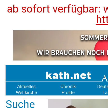
ab sofort verfügbar: 
ht
Suche