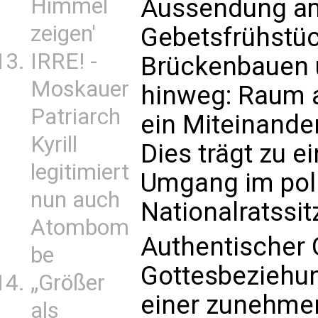
Aussendung am
Himmel
zeigen'
Gebetsfrühstü
IRRE! -
Brückenbauen 
Moskauer
hinweg: Raum a
Patriarch
ein Miteinande
Kyrill
Dies trägt zu e
legitimiert
Umgang im poli
nun auch
Nationalratssit
Atombom
Authentischer
be
Gottesbeziehun
„Größer
einer zunehmen
als