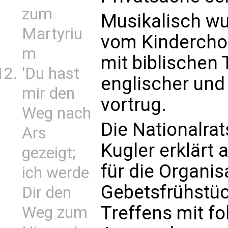
zum
Musikalisch wu
Martyriu
vom Kinderchor 
m
mit biblischen 
'Du hast
englischer und
mir den
vortrug.
Weg nach
Die Nationalra
Ars
Kugler erklärt 
gezeigt;
für die Organis
ich werde
Gebetsfrühstüc
Dir den
Treffens mit f
Weg zum