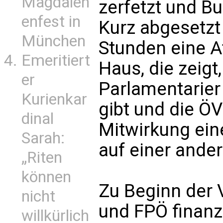
Magdalen
zerfetzt und B
enfest in
Kurz abgesetzt
München
Stunden eine 
Emeritiert
Haus, die zeigt
er
Parlamentarier
Kurienkar
gibt und die ÖV
dinal
Mitwirkung ein
Sarah:
auf einer ande
„Riten
können
Zu Beginn der 
nicht
und FPÖ finanz
willkürlich