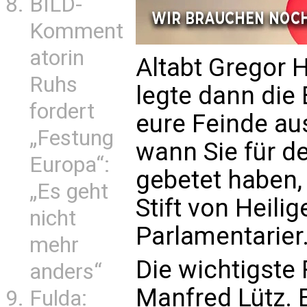
BILD-
Komment
atorin
Altabt Gregor
Ruhs
legte dann die 
fordert
eure Feinde au
„Festung
wann Sie für d
Europa“:
gebetet haben,
„Es geht
Stift von Heili
nicht
Parlamentarier
mehr
Die wichtigste 
anders“
Manfred Lütz. E
Fulda: