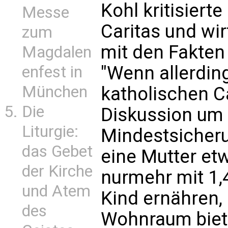
Kohl kritisiert
Messe
Caritas und wirf
zum
mit den Fakten
Magdalen
"Wenn allerdin
enfest in
München
katholischen C
Die
Diskussion um 
Liturgie:
Mindestsicheru
das Gebet
eine Mutter et
der Kirche
nurmehr mit 1,
und Atem
Kind ernähren,
des
Wohnraum bieten