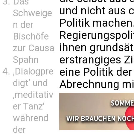
Das
und nicht aus 
Schweige
Politik machen
n der
Regierungspolit
Bischöfe
ihnen grundsätz
zur Causa
erstrangiges Zi
Spahn
eine Politik de
‚Dialogpre
digt‘ und
Abrechnung mi
‚meditativ
er Tanz’
während
der