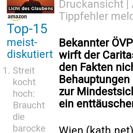
Druckansicht
|
Tippfehler mel
Top-15
meist-
Bekannter ÖVP-
diskutiert
wirft der Carit
den Fakten nic
Streit
Behauptungen 
kocht
zur Mindestsic
hoch:
ein enttäusche
Braucht
die
barocke
Wien (kath.net