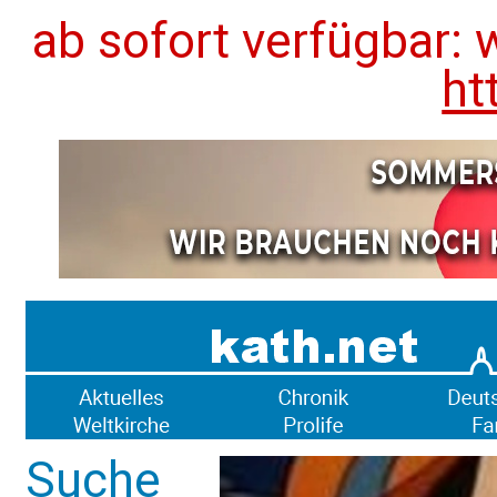
ab sofort verfügbar: 
ht
Suche