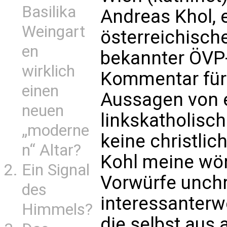
Basilika
Andreas Khol, 
Weingart
österreichisch
en
bekannter ÖVP-P
wirklich
Kommentar für 
einen
Aussagen von e
neuen
linkskatholisc
„moderne
keine christlic
n“ Altar?
Kohl meine wört
Ein Signal
Vorwürfe unchr
des
interessanterwe
Himmels?
die selbst aus