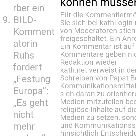
können müssen 
rber ein
Für die Kommentiermög
BILD-
Sie sich bei
kathLogin 
von Moderatoren stich
Komment
freigeschaltet. Ein Anr
atorin
Ein Kommentar ist auf
Kommentare geben nic
Ruhs
Redaktion wieder.
fordert
kath.net verweist in
Schreiben von Papst B
„Festung
Kommunikationsmittel 
Europa“:
sich daran zu orientie
Medien mitzuteilen be
„Es geht
religiöse Inhalte auf 
nicht
Medien zu setzen, sond
und Kommunikationsst
mehr
hinsichtlich Entscheid