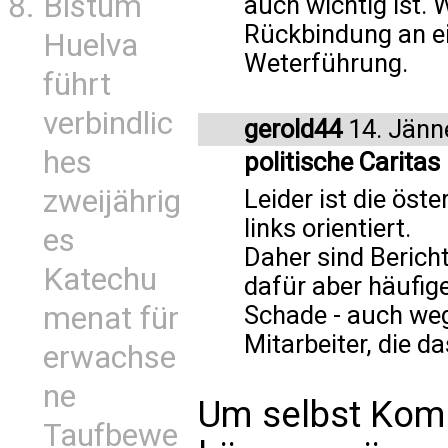
Bistum
auch wichtig ist. 
Rückbindung an ei
Huelva
Weterführung.
führt
verbindlic
gerold44
14. Jänn
hes
politische Caritas
zweijährig
Leider ist die öste
links orientiert.
es
Daher sind Bericht
Katechu
dafür aber häufige
Schade - auch weg
menat für
Mitarbeiter, die d
erwachse
ne
Um selbst Kom
Taufbewe