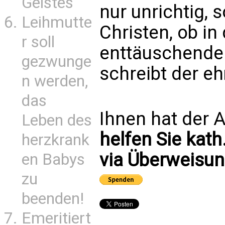
Geistes
nur unrichtig, 
Leihmutte
Christen, ob in 
r soll
enttäuschender
gezwunge
schreibt der e
n werden,
das
Ihnen hat der A
Leben des
helfen Sie kath
herzkrank
via Überweisun
en Babys
zu
beenden!
Emeritiert