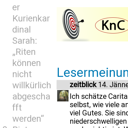
er
Kurienkar
dinal
Sarah:
„Riten
können
Lesermeinu
nicht
willkürlich
zeitblick
14. Jänn
abgescha
Ich schätze Carita
selbst, wie viele 
fft
viel Gutes. Sie si
werden“
niederschwelligen 