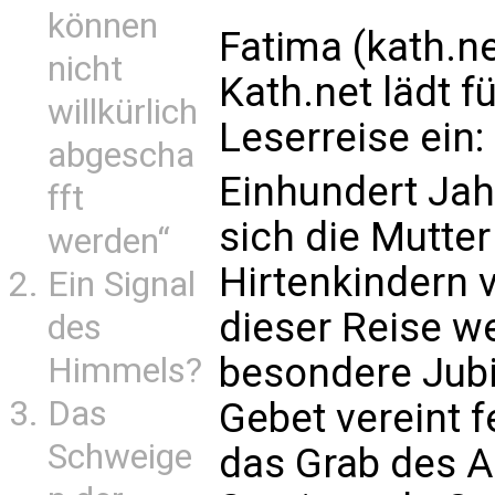
können
Fatima (kath.ne
nicht
Kath.net lädt f
willkürlich
Leserreise ein
abgescha
Einhundert Jah
fft
sich die Mutter
werden“
Hirtenkindern v
Ein Signal
dieser Reise w
des
besondere Jub
Himmels?
Das
Gebet vereint 
Schweige
das Grab des A