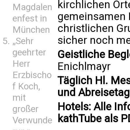
kirchlichen Or
Magdalen
gemeinsamen B
enfest in
christlichen G
München
sicher noch me
„Sehr
geehrter
Geistliche Begl
Herr
Enichlmayr
Erzbischo
Täglich Hl. Me
f Koch,
und Abreisetag
mit
Hotels: Alle In
großer
kathTube als 
Verwunde