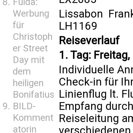
Fulda:
Lissabon  Fran
Werbung
LH1169
für
Christoph
Reiseverlauf
er Street
1. Tag: Freitag
Day mit
Individuelle A
dem
Check-in für Ih
heiligen
Linienflug lt. 
Bonifatius
Empfang durch
BILD-
Reiseleitung a
Komment
atorin
verschiedenen 