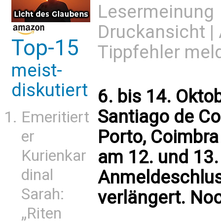
Lesermeinung
Druckansicht
|
Top-15
Tippfehler mel
meist-
diskutiert
6. bis 14. Oktob
Santiago de C
Emeritiert
Porto, Coimbra
er
am 12. und 13
Kurienkar
dinal
Anmeldeschluss
Sarah:
verlängert. Noc
„Riten