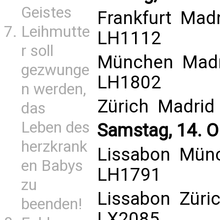
Geistes
Frankfurt  Mad
Leihmutte
LH1112
r soll
München  Madr
gezwunge
LH1802
n werden,
Zürich  Madrid
das
Leben des
Samstag, 14. O
herzkrank
Lissabon  Mün
en Babys
LH1791
zu
Lissabon  Züri
beenden!
LX2085