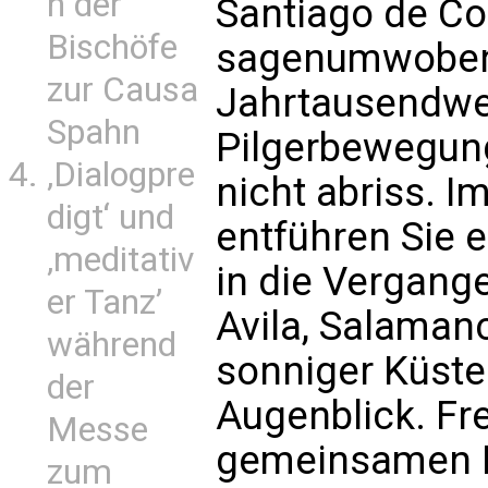
n der
Santiago de Co
Bischöfe
sagenumwoben 
zur Causa
Jahrtausendwe
Spahn
Pilgerbewegung
‚Dialogpre
nicht abriss. 
digt‘ und
entführen Sie 
‚meditativ
in die Vergange
er Tanz’
Avila, Salaman
während
sonniger Küste
der
Augenblick. Fre
Messe
gemeinsamen H
zum