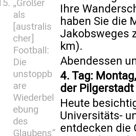
„Größer
Ihre Wandersch
als
haben Sie die M
[australis
Jakobsweges z
cher]
km).
Football:
Abendessen und
Die
unstoppb
4. Tag: Montag,
are
der Pilgerstadt
Wiederbel
Heute besichtig
ebung
Universitäts- u
des
entdecken die 
Glaubens“