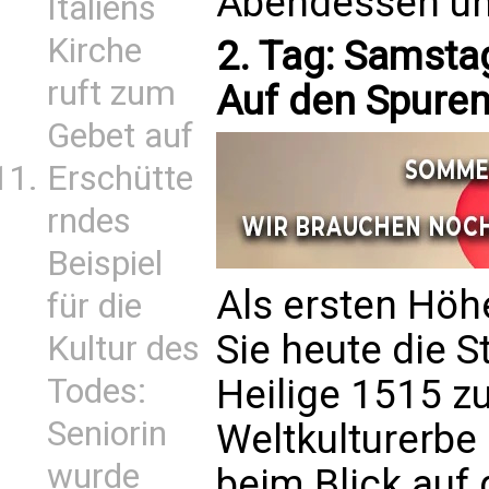
Abendessen und
Italiens
Kirche
2. Tag: Samstag
ruft zum
Auf den Spuren 
Gebet auf
Erschütte
rndes
Beispiel
Als ersten Höh
für die
Sie heute die S
Kultur des
Heilige 1515 zu
Todes:
Seniorin
Weltkulturerbe
wurde
beim Blick auf 