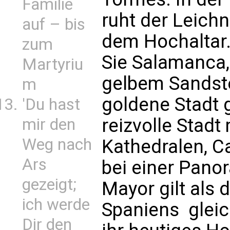
Familie
ruht der Leichn
auf – bis
dem Hochaltar.
zum
Sie Salamanca,
Martyriu
gelbem Sandste
m
goldene Stadt
'Du hast
reizvolle Stadt 
mir den
Weg nach
Kathedralen, C
Ars
bei einer Pano
gezeigt;
Mayor gilt als 
ich werde
Spaniens  gle
Dir den