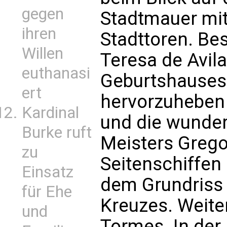
gegen
Stadtmauer mit
ihren
Stadttoren. Be
Willen
Teresa de Avila
euthanasi
Geburtshauses
ert
hervorzuheben 
Kardinal
und die wunder
Burke ruft
Meisters Grego
zu
Seitenschiffen
Einsatz
dem Grundriss 
für Ehe
Kreuzes. Weite
und
Tormes. In der 