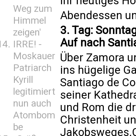
ihr heutiges Ho
Weg zum
Abendessen un
Himmel
3. Tag: Sonntag
zeigen'
Auf nach Santi
IRRE! -
Moskauer
Über Zamora u
Patriarch
ins hügelige Ga
Kyrill
Santiago de Co
legitimiert
seiner Kathedr
nun auch
und Rom die dri
Atombom
Christenheit un
be
Jakobsweges.C