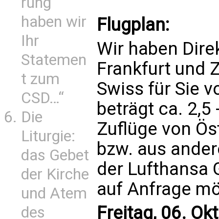
rung
haben wir
Flugplan:
Ihr
Wir haben Dire
Statemen
Frankfurt und 
t zum
Swiss für Sie 
CSD…“
beträgt ca. 2,5
Die
Zuflüge von Öst
Liturgie:
bzw. aus ander
das Gebet
der Lufthansa 
der Kirche
auf Anfrage mö
und Atem
Freitag, 06. Ok
des