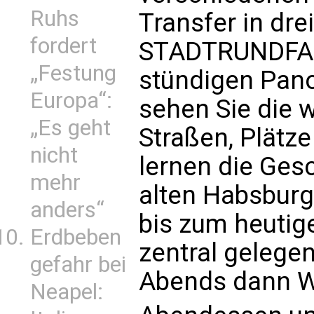
Ruhs
Transfer in d
fordert
STADTRUNDFAHR
„Festung
stündigen Pan
Europa“:
sehen Sie die 
„Es geht
Straßen, Plätz
nicht
lernen die Ges
mehr
alten Habsburg
anders“
bis zum heutig
Erdbeben
zentral gelege
gefahr bei
Abends dann W
Neapel: