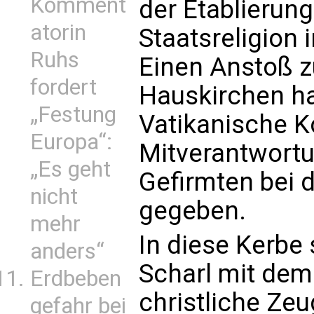
Komment
der Etablierun
atorin
Staatsreligion 
Ruhs
Einen Anstoß 
fordert
Hauskirchen h
„Festung
Vatikanische K
Europa“:
Mitverantwortu
„Es geht
Gefirmten bei 
nicht
gegeben.
mehr
In diese Kerbe
anders“
Scharl mit dem
Erdbeben
christliche Ze
gefahr bei