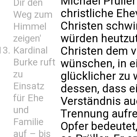
Michael Prüller
Dir den
christliche Eh
Weg zum
Christen schw
Himmel
würden heutzut
zeigen'
Christen dem v
Kardinal
Burke ruft
wünschen, in e
zu
glücklicher zu
Einsatz
dessen, dass e
für Ehe
Verständnis au
und
Trennung aufre
Familie
Opfer bedeutet
auf – bis