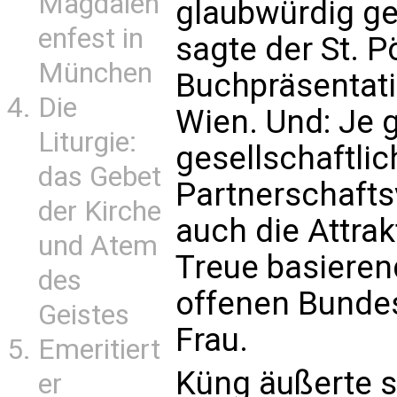
Magdalen
glaubwürdig ge
enfest in
sagte der St. P
München
Buchpräsentat
Die
Wien. Und: Je 
Liturgie:
gesellschaftli
das Gebet
Partnerschafts
der Kirche
auch die Attrakt
und Atem
Treue basieren
des
offenen Bunde
Geistes
Frau.
Emeritiert
Küng äußerte s
er