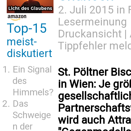
2. Juli 2015 in
Lesermeinung
Top-15
Druckansicht
|
meist-
Tippfehler mel
diskutiert
Ein Signal
St. Pöltner Bis
des
in Wien: Je gr
Himmels?
gesellschaftli
Das
Partnerschafts
Schweige
wird auch Attra
n der