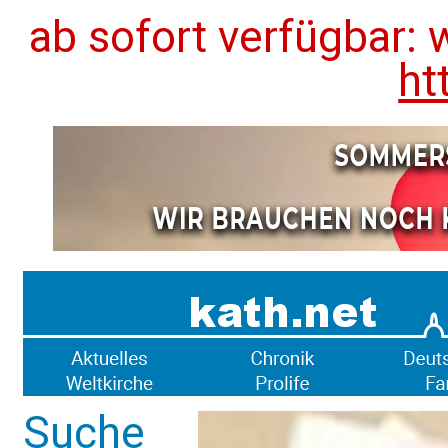
ab sofort verfügbar: 
ht
Suche