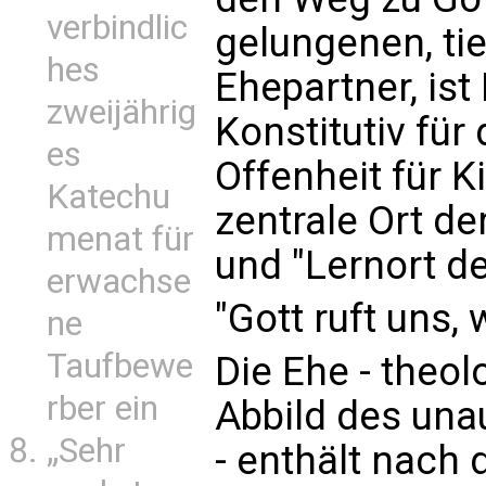
verbindlic
gelungenen, ti
hes
Ehepartner, ist
zweijährig
Konstitutiv für 
es
Offenheit für Ki
Katechu
zentrale Ort de
menat für
und "Lernort de
erwachse
"Gott ruft uns, 
ne
Taufbewe
Die Ehe - theol
rber ein
Abbild des una
„Sehr
- enthält nach