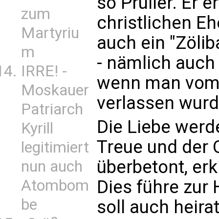
so Prüller. Er e
zum
christlichen E
Martyriu
auch ein "Zöli
m
- nämlich auch 
IRRE! -
wenn man vom 
Moskauer
verlassen wurd
Patriarch
Die Liebe werd
Kyrill
Treue und der O
legitimiert
überbetont, erk
nun auch
Dies führe zur 
Atombom
be
soll auch heira