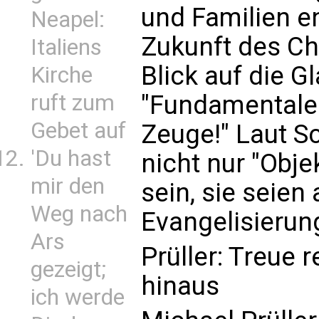
und Familien e
Neapel:
Zukunft des Ch
Italiens
Blick auf die G
Kirche
"Fundamentaler 
ruft zum
Gebet auf
Zeuge!" Laut Sc
'Du hast
nicht nur "Obj
mir den
sein, sie seien
Weg nach
Evangelisierun
Ars
Prüller: Treue 
gezeigt;
hinaus
ich werde