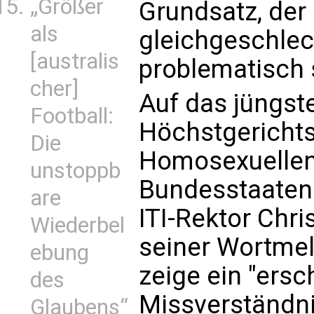
„Größer
Grundsatz, der 
als
gleichgeschlec
[australis
problematisch 
cher]
Auf das jüngste
Football:
Höchstgerichts
Die
Homosexuellene
unstoppb
Bundesstaaten f
are
ITI-Rektor Chri
Wiederbel
seiner Wortmel
ebung
zeige ein "ersc
des
Missverständnis
Glaubens“