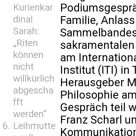
Podiumsgespräc
Kurienkar
Familie, Anlass
dinal
Sarah:
Sammelbandes 
„Riten
sakramentalen
können
am Internation
nicht
Institut (ITI) 
willkürlich
Herausgeber Mi
abgescha
Philosophie am
fft
Gespräch teil 
werden“
Franz Scharl u
Leihmutte
Kommunikation