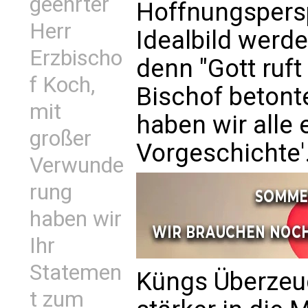
geehrter
Hoffnungspersp
Herr
Idealbild werde
Erzbischo
denn "Gott ruft 
f Koch,
Bischof betonte
mit
haben wir alle 
großer
Vorgeschichte'.
Verwunde
rung
haben wir
Ihr
Statemen
Küngs Überzeug
t zum