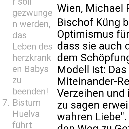
r soll
Wien, Michael P
gezwunge
Bischof Küng 
n werden,
Optimismus für 
das
dass sie auch 
Leben des
dem Schöpfung
herzkrank
Modell ist: Das
en Babys
zu
Miteinander-Re
beenden!
Verzeihen und
Bistum
zu sagen erwei
Huelva
wahren Liebe". 
führt
den Weg zu Got