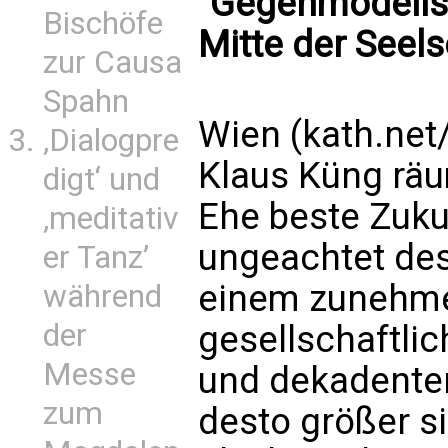
"Gegenmodells" 
Bischöfe
Mitte der Seels
zur Causa
Spahn
Wien (kath.net
‚Dialogpre
Klaus Küng räu
digt‘ und
Ehe beste Zuku
‚meditativ
ungeachtet de
er Tanz’
einem zunehme
während
der
gesellschaftlic
Messe
und dekadenter"
zum
desto größer s