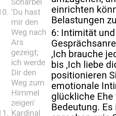
Scharbel
einrichten kön
'Du hast
Belastungen zu
mir den
6: Intimität un
Weg nach
Ars
Gesprächsanreg
gezeigt;
,Ich brauche j
ich werde
bis ‚Ich liebe d
Dir den
positionieren S
Weg zum
emotionale Intim
Himmel
glückliche Ehe
zeigen'
Bedeutung. Es i
Kardinal