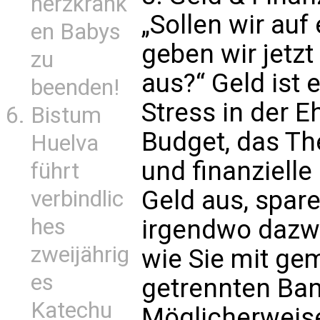
herzkrank
„Sollen wir auf
en Babys
geben wir jetzt
zu
aus?“ Geld ist 
beenden!
Stress in der E
Bistum
Budget, das Th
Huelva
und finanzielle
führt
Geld aus, spare
verbindlic
hes
irgendwo dazw
zweijährig
wie Sie mit g
es
getrennten Ba
Katechu
Möglicherweis