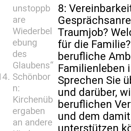
8: Vereinbarkei
unstoppb
Gesprächsanreg
are
Wiederbel
Traumjob? Wel
ebung
für die Familie
des
berufliche Amb
Glaubens“
Familienleben i
Schönbor
Sprechen Sie üb
n:
und darüber, wi
Kirchenüb
beruflichen V
ergaben
und dem damit
an andere
unterstützen k