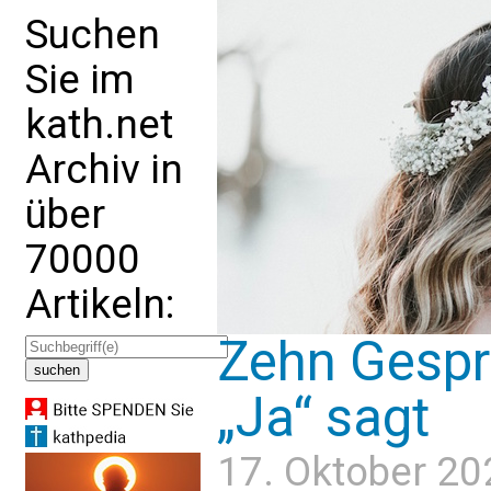
Suchen
Sie im
kath.net
Archiv in
über
70000
Artikeln:
Zehn Gespr
„Ja“ sagt
17. Oktober 20