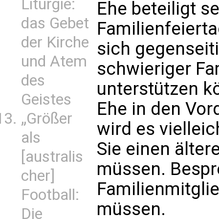
Liturgie:
Ehe beteiligt s
das Gebet
Familienfeiert
der Kirche
sich gegenseit
und Atem
schwieriger F
des
unterstützen k
Geistes
Ehe in den Vor
„Größer
wird es viellei
als
Sie einen älter
[australis
müssen. Bespre
cher]
Familienmitgli
Football:
müssen.
Die