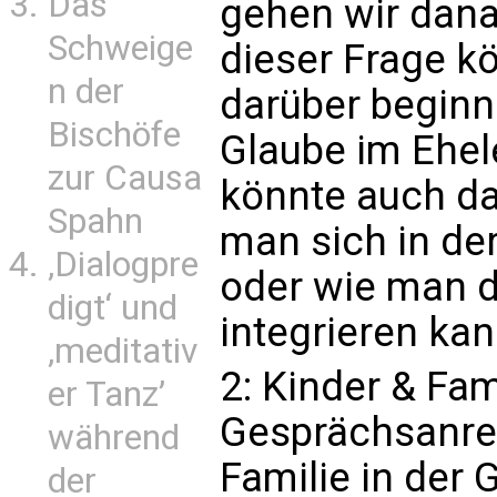
Das
gehen wir dana
Schweige
dieser Frage k
n der
darüber beginn
Bischöfe
Glaube im Ehel
zur Causa
könnte auch da
Spahn
man sich in de
‚Dialogpre
oder wie man d
digt‘ und
integrieren kan
‚meditativ
2: Kinder & Fam
er Tanz’
Gesprächsanreg
während
Familie in der
der