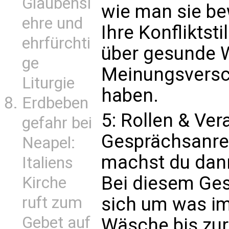
Glaubensl
wie man sie be
ehre und
Ihre Konfliktst
ehrfürchti
über gesunde 
ge
Meinungsversc
Liturgie
haben.
Erdbeben
5: Rollen & Ver
gefahr bei
Gesprächsanre
Neapel:
machst du dan
Italiens
Bei diesem Ges
Kirche
ruft zum
sich um was i
Gebet auf
Wäsche bis zur