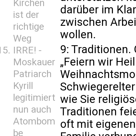
Kirchen
darüber im Klar
ist der
zwischen Arbei
richtige
wollen.
Weg
9: Traditionen
IRRE! -
„Feiern wir He
Moskauer
Weihnachtsmor
Patriarch
Kyrill
Schwiegerelter
legitimiert
wie Sie religiö
nun auch
Traditionen fei
Atombom
oft mit eigene
be