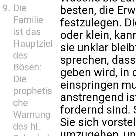
Die
besten, die Erw
Familie
festzulegen. Di
ist das
oder klein, kan
Hauptziel
sie unklar blei
des
sprechen, dass 
Bösen:
geben wird, in
Die
einspringen mu
prophetis
anstrengend ist
che
fordernd sind. 
Warnung
Sie sich vorste
des hl.
umzugehen, und