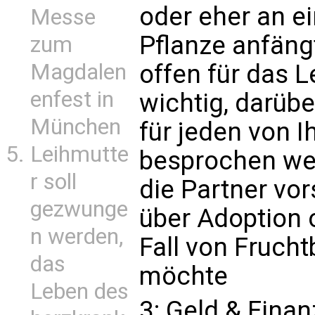
oder eher an ei
Messe
Pflanze anfängt
zum
Magdalen
offen für das L
enfest in
wichtig, darübe
München
für jeden von I
Leihmutte
besprochen wer
r soll
die Partner vo
gezwunge
über Adoption 
n werden,
Fall von Fruch
das
möchte
Leben des
3: Geld & Fina