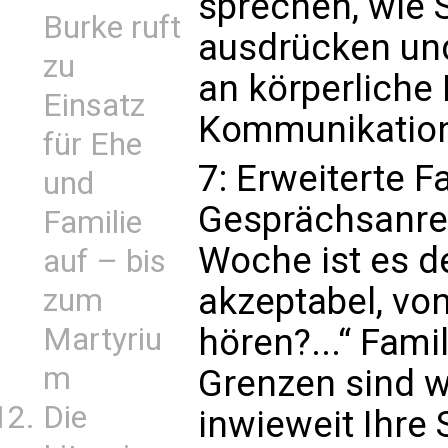
sprechen, wie 
Burke ruft
ausdrücken un
zu
an körperliche
Einsatz
Kommunikation
für Ehe
7: Erweiterte F
und
Gesprächsanreg
Familie
Woche ist es d
auf – bis
akzeptabel, von
zum
Martyriu
hören?...“ Fami
m
Grenzen sind w
Die
inwieweit Ihre 