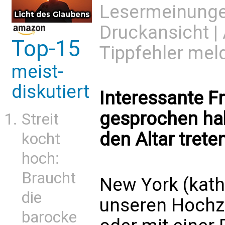
Lesermeinung
Druckansicht
|
Top-15
Tippfehler mel
meist-
diskutiert
Interessante F
gesprochen hab
Streit
den Altar treten
kocht
hoch:
Braucht
New York (kath.
die
unseren Hochze
barocke