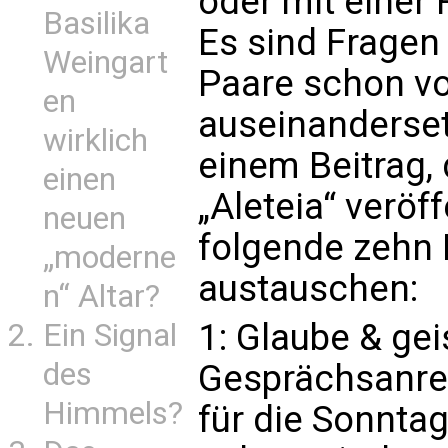
oder mit einer 
Basilika
Es sind Fragen 
Weingart
Paare schon vo
en
auseinandersetz
wirklich
einem Beitrag, 
einen
„Aleteia“ veröf
neuen
folgende zehn 
„moderne
austauschen:
n“ Altar?
1: Glaube & gei
Ein Signal
des
Gesprächsanreg
Himmels?
für die Sonnt