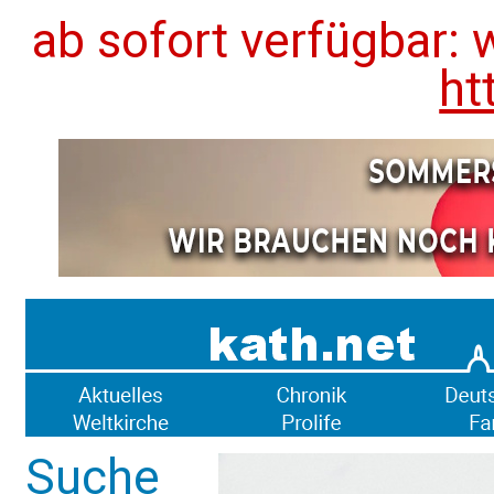
ab sofort verfügbar: 
ht
Suche