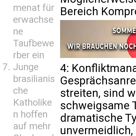
menat für
Bereich Kompr
erwachse
ne
Taufbewe
rber ein
Junge
4: Konfliktma
brasilianis
Gesprächsanre
che
streiten, sind 
Katholike
schweigsame Ty
n hoffen
dramatische Typ
auf mehr
unvermeidlich,