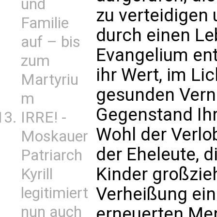
und
zu verteidigen 
Familie
durch einen Le
auf – bis
Evangelium ents
zum
ihr Wert, im Li
Martyriu
gesunden Vernu
m
Gegenstand Ihr
IRRE! -
Wohl der Verlo
Moskauer
der Eheleute, d
Patriarch
Kinder großzieh
Kyrill
Verheißung ein
legitimiert
nun auch
erneuerten Men