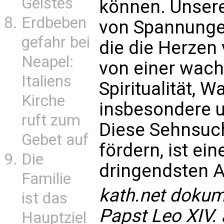
Geistes
können. Unsere 
Erdbeben
von Spannungen
gefahr bei
die die Herzen
Neapel:
von einer wac
Italiens
Spiritualität, 
Kirche
insbesondere 
ruft zum
Diese Sehnsuch
Gebet auf
fördern, ist ei
Die
dringendsten A
Familie
kath.net dokum
ist das
Papst Leo XIV.
Hauptziel