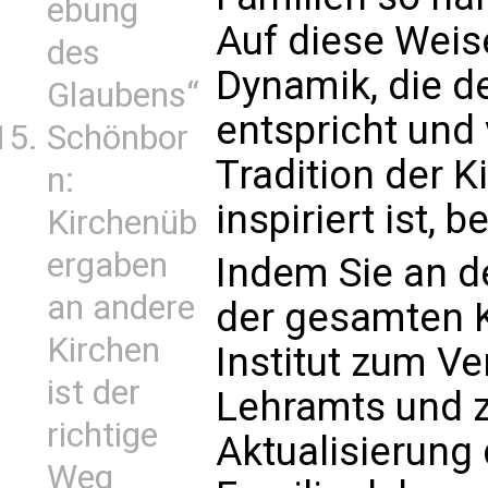
ebung
Auf diese Weis
des
Dynamik, die d
Glaubens“
entspricht und
Schönbor
Tradition der K
n:
inspiriert ist,
Kirchenüb
ergaben
Indem Sie an 
an andere
der gesamten Ki
Kirchen
Institut zum V
ist der
Lehramts und z
richtige
Aktualisierung
Weg