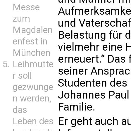
Messe
Aufmerksamkeit
zum
und Vaterschaft
Magdalen
Belastung für d
enfest in
vielmehr eine H
München
erneuert.“ Das 
Leihmutte
seiner Ansprac
r soll
Studenten des P
gezwunge
Johannes Paul I
n werden,
Familie.
das
Er geht auch au
Leben des