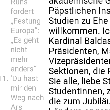
akademische G
Ruhs
Päpstlichen Ins
fordert
Studien zu Ehe 
„Festung
willkommen. Ic
Europa“:
„Es geht
Kardinal Balda
nicht
Präsidenten, Ms
mehr
Vizepräsidente
anders“
Sektionen, die 
'Du hast
Sie alle, liebe
mir den
Studentinnen,
Weg nach
die zum Jubil
Ars