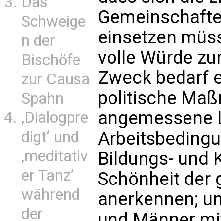
Das
Gemeinschafte
Schweige
einsetzen müss
n der
volle Würde z
Bischöfe
Zweck bedarf es
zur Causa
politische Maß
Spahn
angemessene 
‚Dialogpre
digt‘ und
Arbeitsbedingu
‚meditativ
Bildungs- und Ku
er Tanz’
Schönheit der
während
anerkennen; un
der
und Männer mi