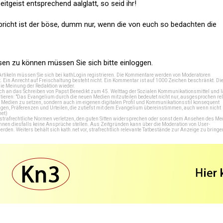
tgeist entsprechend aalglatt, so seid ihr!
richt ist der böse, dumm nur, wenn die von euch so bedachten die
n zu können müssen Sie sich bitte einloggen.
Artikeln müssen Sie sich bei
kathLogin registrieren
. Die Kommentare werden von Moderatoren
t. Ein Anrecht auf Freischaltung besteht nicht. Ein Kommentar ist auf 1000 Zeichen beschränkt. Di
e Meinung der Redaktion wieder.
 an das Schreiben von Papst Benedikt zum 45. Welttag der Sozialen Kommunikationsmittel und lä
tieren: "Das Evangelium durch die neuen Medien mitzuteilen bedeutet nicht nur, ausgesprochen rel
en Medien zu setzen, sondern auch im eigenen digitalen Profil und Kommunikationsstil konsequent
en, Präferenzen und Urteilen, die zutiefst mit dem Evangelium übereinstimmen, auch wenn nicht
net
)
e strafrechtliche Normen verletzen, den guten Sitten widersprechen oder sonst dem Ansehen des M
önnen diesfalls keine Ansprüche stellen. Aus Zeitgründen kann über die Moderation von User-
en. Weiters behält sich kath.net vor, strafrechtlich relevante Tatbestände zur Anzeige zu bringe