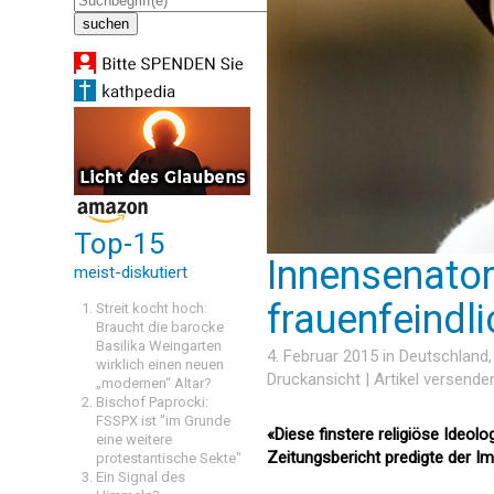
Top-15
Innensenator 
meist-diskutiert
frauenfeindl
Streit kocht hoch:
Braucht die barocke
Basilika Weingarten
4. Februar 2015 in
Deutschland
wirklich einen neuen
Druckansicht
|
Artikel versende
„modernen“ Altar?
Bischof Paprocki:
FSSPX ist "im Grunde
«Diese finstere religiöse Ideolo
eine weitere
Zeitungsbericht predigte der Im
protestantische Sekte"
Ein Signal des