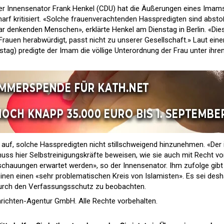
iner Innensenator Frank Henkel (CDU) hat die Äußerungen eines Imam
rf kritisiert. «Solche frauenverachtenden Hasspredigten sind abst
ar denkenden Menschen», erklärte Henkel am Dienstag in Berlin. «Die
ie Frauen herabwürdigt, passt nicht zu unserer Gesellschaft.» Laut ein
nstag) predigte der Imam die völlige Unterordnung der Frau unter ihre
 auf, solche Hasspredigten nicht stillschweigend hinzunehmen. «Der 
ss hier Selbstreinigungskräfte beweisen, wie sie auch mit Recht v
chauungen erwartet werden», so der Innensenator. Ihm zufolge gibt
einen einen «sehr problematischen Kreis von Islamisten». Es sei desh
 durch den Verfassungsschutz zu beobachten.
richten-Agentur GmbH. Alle Rechte vorbehalten.