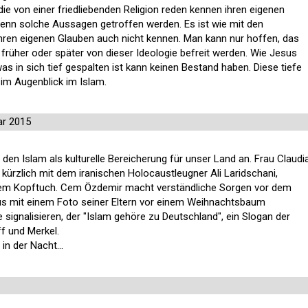
ie von einer friedliebenden Religion reden kennen ihren eigenen
enn solche Aussagen getroffen werden. Es ist wie mit den
ihren eigenen Glauben auch nicht kennen. Man kann nur hoffen, das
früher oder später von dieser Ideologie befreit werden. Wie Jesus
as in sich tief gespalten ist kann keinen Bestand haben. Diese tiefe
 im Augenblick im Islam.
ar 2015
den Islam als kulturelle Bereicherung für unser Land an. Frau Claudi
h kürzlich mit dem iranischen Holocaustleugner Ali Laridschani,
einem Kopftuch. Cem Özdemir macht verständliche Sorgen vor dem
us mit einem Foto seiner Eltern vor einem Weihnachtsbaum
ge signalisieren, der "Islam gehöre zu Deutschland", ein Slogan der
f und Merkel.
in der Nacht...