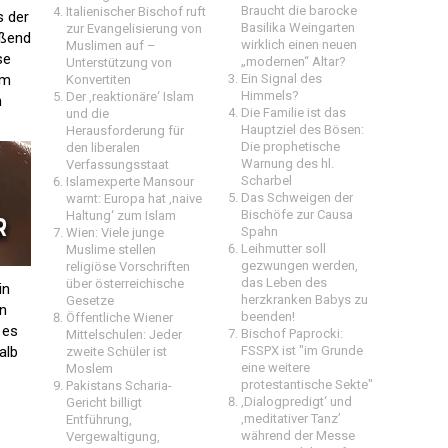
Braucht die barocke
Italienischer Bischof ruft
s der
Basilika Weingarten
zur Evangelisierung von
oßend
wirklich einen neuen
Muslimen auf –
se
„modernen“ Altar?
Unterstützung von
em
Ein Signal des
Konvertiten
Himmels?
Der ‚reaktionäre‘ Islam
n
Die Familie ist das
und die
Hauptziel des Bösen:
Herausforderung für
Die prophetische
den liberalen
Warnung des hl.
Verfassungsstaat
Scharbel
Islamexperte Mansour
Das Schweigen der
warnt: Europa hat ‚naive
Bischöfe zur Causa
Haltung‘ zum Islam
Spahn
Wien: Viele junge
Leihmutter soll
Muslime stellen
gezwungen werden,
religiöse Vorschriften
das Leben des
über österreichische
in
herzkranken Babys zu
Gesetze
on
beenden!
Öffentliche Wiener
 es
Bischof Paprocki:
Mittelschulen: Jeder
alb
FSSPX ist "im Grunde
zweite Schüler ist
eine weitere
Moslem
protestantische Sekte"
Pakistans Scharia-
‚Dialogpredigt‘ und
Gericht billigt
‚meditativer Tanz’
Entführung,
während der Messe
Vergewaltigung,