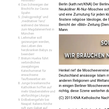
Himmels?
Berlin (kath.net/KNA) Der Berl
Das Schweigen der
Bischöfe zur Causa
Neuköllner Al-Nur-Moschee scha
Spahn
und eine Zumutung für jeden kl
‚Dialogpredigt‘ und
finstere religiöse Ideologie, d
‚meditativer Tanz’
Bericht der «Bild»-Zeitung (Die
während der Messe
Mann.
zum Magdalenenfest in
München
Leihmutter soll
gezwungen werden,
das Leben des
herzkranken Babys zu
beenden!
Bistum Huelva führt
verbindliches
zweijähriges
Henkel rief die Moscheevereine
Katechumenat für
erwachsene
Deutschland ansässige Islam mu
Taufbewerber ein
anderen Religionen und Weltans
Junge brasilianische
in einigen Berliner Moscheever
Katholiken hoffen auf
richtig, diese Szene weiterhin
mehr Glaubenslehre und
ehrfürchtige Liturgie
(C) 2015 KNA Katholische Nach
Erdbebengefahr bei
Neapel: Italiens Kirche
ruft zum Gebet auf