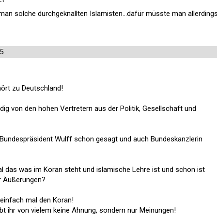
an solche durchgeknallten Islamisten...dafür müsste man allerding
5
hört zu Deutschland!
ig von den hohen Vertretern aus der Politik, Gesellschaft und
e Bundespräsident Wulff schon gesagt und auch Bundeskanzlerin
l das was im Koran steht und islamische Lehre ist und schon ist
r Äußerungen?
h einfach mal den Koran!
abt ihr von vielem keine Ahnung, sondern nur Meinungen!