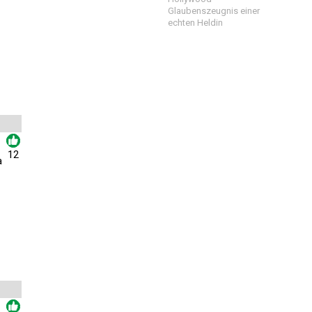
Glaubenszeugnis einer
echten Heldin
12
a