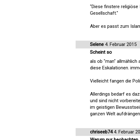
"Diese finstere religiöse
Gesellschaft."
Aber es passt zum Isla
Selene
4. Februar 2015
Scheint so
als ob "man" allmählich
diese Eskalationen. imm
Vielleicht fangen die Pol
Allerdings bedarf es d
und sind nicht vorbereit
im geistigen Bewusstsein
ganzen Welt aufdrängen 
chriseeb74
4. Februar 2
Warum nur beobachten..