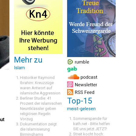
Mehr zu
Islam
Historiker Raymond
Ibrahim: Kreuzzüge
waren Antwort auf
islamische Aggression
Berliner Studie: 41
Top-15
Prozent der islamischen
meist-gelesen
Neuntklässler geben
religiösen Regeln
Sommerspende für
Vorzug
aut
kath.net - Bitte helfen
Dokumentation zeigt
SIE uns jetzt JETZT!
die Islamisierung
Streit kocht hoch:
Birminghams