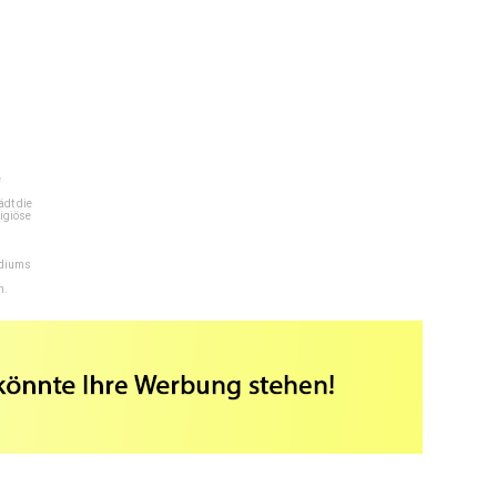
e
dt die
igiöse
ediums
n.