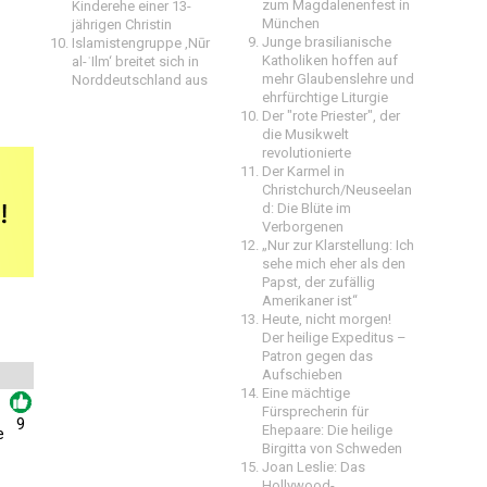
zum Magdalenenfest in
Kinderehe einer 13-
München
jährigen Christin
Junge brasilianische
Islamistengruppe ‚Nūr
Katholiken hoffen auf
al-ʿIlm‘ breitet sich in
mehr Glaubenslehre und
Norddeutschland aus
ehrfürchtige Liturgie
Der "rote Priester", der
die Musikwelt
revolutionierte
Der Karmel in
Christchurch/Neuseelan
d: Die Blüte im
Verborgenen
„Nur zur Klarstellung: Ich
sehe mich eher als den
Papst, der zufällig
Amerikaner ist“
Heute, nicht morgen!
Der heilige Expeditus –
Patron gegen das
Aufschieben
Eine mächtige
Fürsprecherin für
9
Ehepaare: Die heilige
e
Birgitta von Schweden
Joan Leslie: Das
Hollywood-