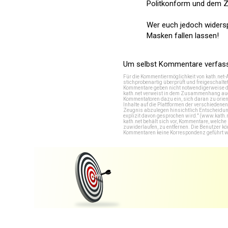
Politkonform und dem Zei
Wer euch jedoch widersp
Masken fallen lassen!
Um selbst Kommentare verfasse
Für die Kommentiermöglichkeit von kath.net-
stichprobenartig überprüft und freigeschalte
Kommentare geben nicht notwendigerweise di
kath.net verweist in dem Zusammenhang auch
Kommentatoren dazu ein, sich daran zu orien
Inhalte auf die Plattformen der verschieden
Zeugnis abzulegen hinsichtlich Entscheidung
explizit davon gesprochen wird." (
www.kath.
kath.net behält sich vor, Kommentare, welch
zuwiderlaufen, zu entfernen. Die Benutzer k
Kommentaren keine Korrespondenz geführt werd