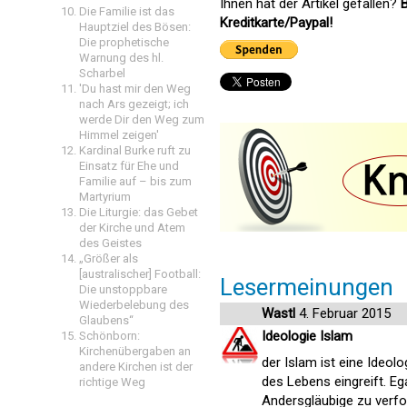
Ihnen hat der Artikel gefallen?
B
Die Familie ist das
Kreditkarte/Paypal!
Hauptziel des Bösen:
Die prophetische
Warnung des hl.
Scharbel
'Du hast mir den Weg
nach Ars gezeigt; ich
werde Dir den Weg zum
Himmel zeigen'
Kardinal Burke ruft zu
Einsatz für Ehe und
Familie auf – bis zum
Martyrium
Die Liturgie: das Gebet
der Kirche und Atem
des Geistes
„Größer als
[australischer] Football:
Lesermeinungen
Die unstoppbare
Wiederbelebung des
Wastl
4. Februar 2015
Glaubens“
Ideologie Islam
Schönborn:
Kirchenübergaben an
der Islam ist eine Ideol
andere Kirchen ist der
des Lebens eingreift. Eg
richtige Weg
Andersgläubige zu verfo