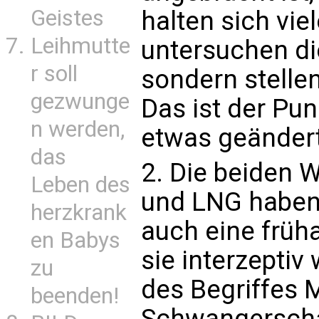
Geistes
halten sich viel
Leihmutte
untersuchen die
r soll
sondern stellen
gezwunge
Das ist der Pun
n werden,
etwas geänder
das
2. Die beiden W
Leben des
und LNG haben
herzkrank
auch eine früh
en Babys
sie interzeptiv
zu
des Begriffes
beenden!
Schwangerschaf