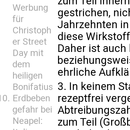
zum Teil inner
Werbung
gestrichen, nic
für
Jahrzehnten in
Christoph
diese Wirkstof
er Street
Daher ist auch
Day mit
beziehungsweis
dem
ehrliche Aufklä
heiligen
3. In keinem St
Bonifatius
rezeptfrei verg
Erdbeben
Abtreibungszah
gefahr bei
Neapel:
zum Teil (Groß