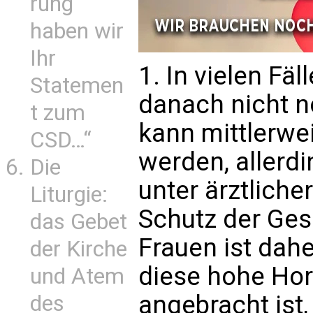
rung
haben wir
Ihr
1. In vielen Fäl
Statemen
danach nicht n
t zum
kann mittlerwe
CSD…“
werden, allerd
Die
unter ärztliche
Liturgie:
Schutz der Ges
das Gebet
Frauen ist dahe
der Kirche
diese hohe Ho
und Atem
angebracht ist,
des