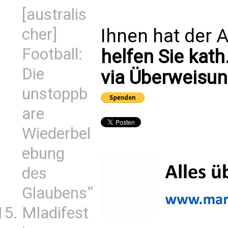
[australis
Ihnen hat der A
cher]
Football:
helfen Sie kath
Die
via Überweisun
unstoppb
are
Wiederbel
ebung
des
Glaubens“
Mladifest