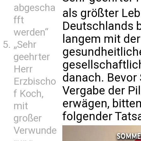
abgescha
als größter Le
fft
Deutschlands b
werden“
langem mit de
„Sehr
gesundheitlich
geehrter
gesellschaftlic
Herr
danach. Bevor S
Erzbischo
Vergabe der Pi
f Koch,
erwägen, bitte
mit
folgender Tats
großer
Verwunde