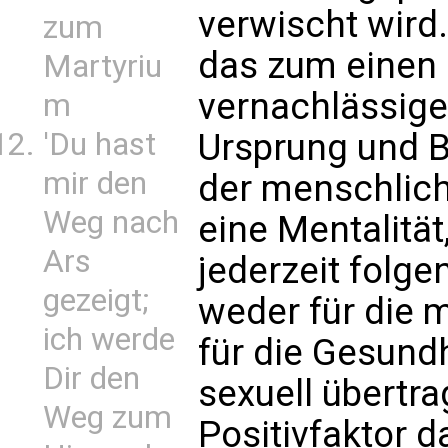
verwischt wird.
zum
das zum einen
Martyriu
vernachlässige
m
Ursprung und B
'Du hast
mir den
der menschlic
Weg nach
eine Mentalität,
Ars
jederzeit folge
gezeigt;
weder für die 
ich werde
für die Gesundh
Dir den
sexuell übertr
Weg zum
Positivfaktor da