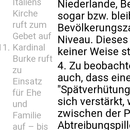
Italiens
Niederlande, Be
Kirche
sogar bzw. blei
ruft zum
Bevölkerungsz
Gebet auf
Niveau. Dieses 
Kardinal
keiner Weise st
Burke ruft
4. Zu beobachte
zu
auch, dass ein
Einsatz
"Spätverhütung
für Ehe
sich verstärkt,
und
zwischen der P
Familie
Abtreibungspil
auf – bis