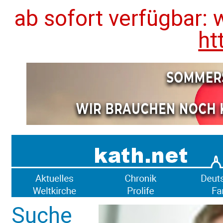
ab sofort verfügbar: 
ht
Suche