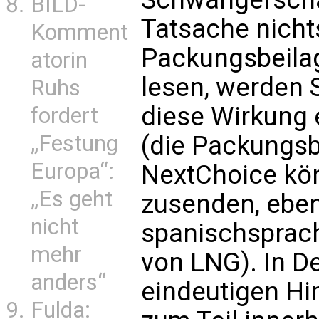
BILD-
Tatsache nicht
Komment
Packungsbeila
atorin
lesen, werden S
Ruhs
diese Wirkung 
fordert
(die Packungs
„Festung
Europa“:
NextChoice kön
„Es geht
zusenden, ebe
nicht
spanischsprach
mehr
von LNG). In D
anders“
eindeutigen Hi
Fulda: