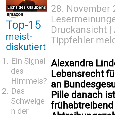
28. November 
Lesermeinung
Top-15
Druckansicht
|
meist-
Tippfehler mel
diskutiert
Ein Signal
Alexandra Linde
des
Lebensrecht für
Himmels?
an Bundesgesu
Das
Pille danach i
Schweige
frühabtreibend
n der