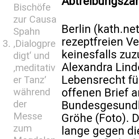
Abtreibungsza
Bischöfe
zur Causa
Berlin (kath.net
Spahn
rezeptfreien V
‚Dialogpre
keinesfalls zuz
digt‘ und
Alexandra Linde
‚meditativ
Lebensrecht für
er Tanz’
offenen Brief a
während
der
Bundesgesundh
Messe
Gröhe (Foto). D
zum
lange gegen di