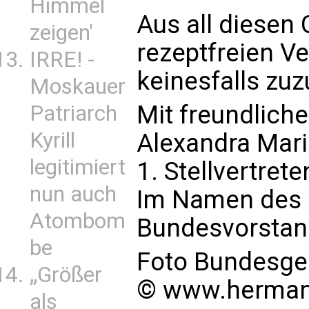
Himmel
Aus all diesen 
zeigen'
rezeptfreien V
IRRE! -
keinesfalls zu
Moskauer
Mit freundlich
Patriarch
Kyrill
Alexandra Mari
legitimiert
1. Stellvertre
nun auch
Im Namen des 
Atombom
Bundesvorstand
be
Foto Bundesge
„Größer
© www.herman
als