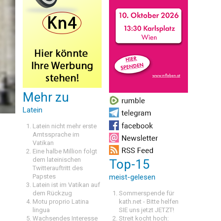
Mehr zu
Latein
Latein nicht mehr erste
Amtssprache im
Vatikan
Eine halbe Million folgt
dem lateinischen
Top-15
Twitterauftritt des
Papstes
meist-gelesen
Latein ist im Vatikan auf
dem Rückzug
Sommerspende für
Motu proprio Latina
kath.net - Bitte helfen
lingua
SIE uns jetzt JETZT!
Wachsendes Interesse
Streit kocht hoch: