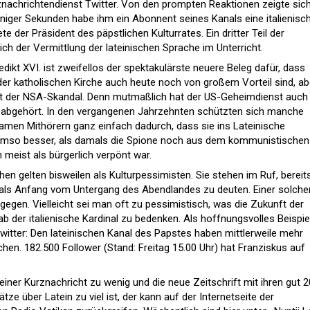
nachrichtendienst Twitter. Von den prompten Reaktionen zeigte sich
eniger Sekunden habe ihm ein Abonnent seines Kanals eine italienisc
e der Präsident des päpstlichen Kulturrates. Ein dritter Teil der
lich der Vermittlung der lateinischen Sprache im Unterricht.
edikt XVI. ist zweifellos der spektakulärste neuere Beleg dafür, dass
 der katholischen Kirche auch heute noch von großem Vorteil sind, ab
 ist der NSA-Skandal. Denn mutmaßlich hat der US-Geheimdienst auch
l abgehört. In den vergangenen Jahrzehnten schützten sich manche
amen Mithörern ganz einfach dadurch, dass sie ins Lateinische
 umso besser, als damals die Spione noch aus dem kommunistischen
meist als bürgerlich verpönt war.
en gelten bisweilen als Kulturpessimisten. Sie stehen im Ruf, bereit
als Anfang vom Untergang des Abendlandes zu deuten. Einer solche
tgegen. Vielleicht sei man oft zu pessimistisch, was die Zukunft der
b der italienische Kardinal zu bedenken. Als hoffnungsvolles Beispie
witter: Den lateinischen Kanal des Papstes haben mittlerweile mehr
hen. 182.500 Follower (Stand: Freitag 15.00 Uhr) hat Franziskus auf
ner Kurznachricht zu wenig und die neue Zeitschrift mit ihren gut 
ze über Latein zu viel ist, der kann auf der Internetseite der