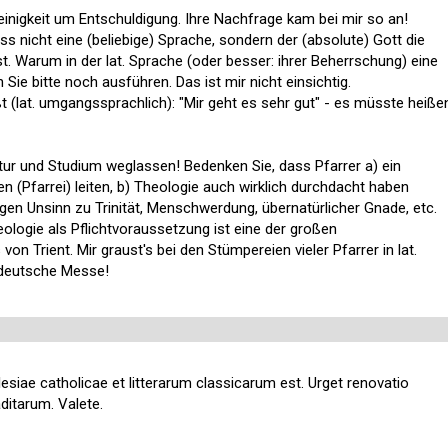
einigkeit um Entschuldigung. Ihre Nachfrage kam bei mir so an!
ss nicht eine (beliebige) Sprache, sondern der (absolute) Gott die
t. Warum in der lat. Sprache (oder besser: ihrer Beherrschung) eine
ie bitte noch ausführen. Das ist mir nicht einsichtig.
(lat. umgangssprachlich): "Mir geht es sehr gut" - es müsste heiße
itur und Studium weglassen! Bedenken Sie, dass Pfarrer a) ein
 (Pfarrei) leiten, b) Theologie auch wirklich durchdacht haben
igen Unsinn zu Trinität, Menschwerdung, übernatürlicher Gnade, etc.
ologie als Pflichtvoraussetzung ist eine der großen
on Trient. Mir graust's bei den Stümpereien vieler Pfarrer in lat.
 deutsche Messe!
lesiae catholicae et litterarum classicarum est. Urget renovatio
ditarum. Valete.