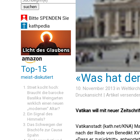
Top-15
«Was hat de
meist-diskutiert
Streit kocht hoch:
10. November 2013 in
Weltkirc
Braucht die barocke
Druckansicht
|
Artikel versende
Basilika Weingarten
wirklich einen neuen
„modernen“ Altar?
Vatikan will mit neuer Zeitsch
Ein Signal des
Himmels?
Das Schweigen der
Vatikanstadt (kath.net/KNA) Ma
Bischöfe zur Causa
nach der Rede von Benedikt XVI.
Spahn
«Dass er zurücktritt», antwortet