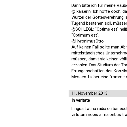
Dann bitte ich für meine Raub
@ kaiserin: Ich hoffe doch, da
Wurzel der Gottesverehrung is
Tugend bestehen soll, müssen S
@SCHLEGL: "Optime est" heißt 
"Optimum est".
@HyronimusOtto
Auf keinen Fall sollte man Ab
mittelständisches Unternehmen
müssen, damit sie keinen völl
erzählen. Das Studium der The
Errungenschaften des Konzils v
Messen. Lieber eine fromme
11. November 2013
In veritate
Lingua Latina radix cultus ecc
virtutum nobis a maioribus tra