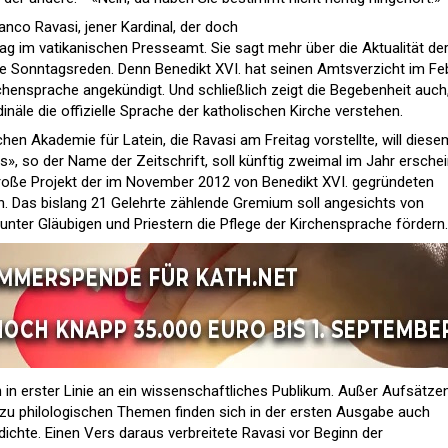
nco Ravasi, jener Kardinal, der doch
itag im vatikanischen Presseamt. Sie sagt mehr über die Aktualität de
lle Sonntagsreden. Denn Benedikt XVI. hat seinen Amtsverzicht im Fe
irchensprache angekündigt. Und schließlich zeigt die Begebenheit auch
inäle die offizielle Sprache der katholischen Kirche verstehen.
chen Akademie für Latein, die Ravasi am Freitag vorstellte, will diese
s», so der Name der Zeitschrift, soll künftig zweimal im Jahr erschei
große Projekt der im November 2012 von Benedikt XVI. gegründeten
n. Das bislang 21 Gelehrte zählende Gremium soll angesichts von
unter Gläubigen und Priestern die Pflege der Kirchensprache fördern.
ch in erster Linie an ein wissenschaftliches Publikum. Außer Aufsätze
zu philologischen Themen finden sich in der ersten Ausgabe auch
ichte. Einen Vers daraus verbreitete Ravasi vor Beginn der