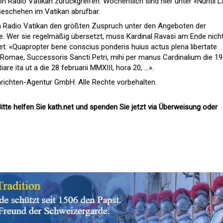
 Radio Vatikan zurückgreifen. Wöchentlich sind hier unter «Nuntii La
Geschehen im Vatikan abrufbar.
n Radio Vatikan den größten Zuspruch unter den Angeboten der
e. Wer sie regelmäßig übersetzt, muss Kardinal Ravasi am Ende nich
et: «Quapropter bene conscius ponderis huius actus plena libertate
 Romae, Successoris Sancti Petri, mihi per manus Cardinalium die 19
 ita ut a die 28 februarii MMXIII, hora 20, ...».
richten-Agentur GmbH. Alle Rechte vorbehalten.
itte helfen Sie kath.net und spenden Sie jetzt via Überweisung oder