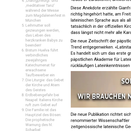
‚Dialogpredigt‘ und
‚meditativer Tanz’
Diese Anekdote erzählte Gianfra
während der Messe
richtig hingehört hatte, am Fre
zum Magdalenenfest in
lateinischen Sprache aus als a
München
Leihmutter soll
tatsächlich in der offiziellen K
gezwungen werden,
dass längst nicht mehr alle Kard
das Leben des
herzkranken Babys zu
Die neue Zeitschrift der päpstli
beenden!
Trend entgegenwirken. «Latinita
Bistum Huelva führt
Es handelt sich um das erste 
verbindliches
päpstlichen Akademie für Latei
zweijähriges
rückläufigen Lateinkenntnissen 
Katechumenat für
erwachsene
Taufbewerber ein
Die Liturgie: das Gebet
der Kirche und Atem
des Geistes
Erdbebengefahr bei
Neapel: Italiens Kirche
ruft zum Gebet auf
Die Familie ist das
Die neue Publikation richtet si
Hauptziel des Bösen:
Die prophetische
renommierter Wissenschaftler 
Warnung des hl.
zeitgenössische lateinische Ged
Scharbel