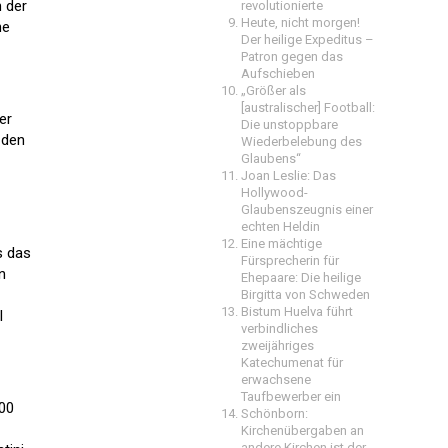
 der
revolutionierte
Heute, nicht morgen!
he
Der heilige Expeditus –
Patron gegen das
Aufschieben
„Größer als
[australischer] Football:
er
Die unstoppbare
 den
Wiederbelebung des
Glaubens“
Joan Leslie: Das
Hollywood-
Glaubenszeugnis einer
echten Heldin
Eine mächtige
s das
Fürsprecherin für
n
Ehepaare: Die heilige
Birgitta von Schweden
Bistum Huelva führt
l
verbindliches
zweijähriges
Katechumenat für
erwachsene
Taufbewerber ein
200
Schönborn:
Kirchenübergaben an
andere Kirchen ist der