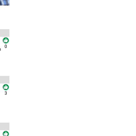
0
n
3