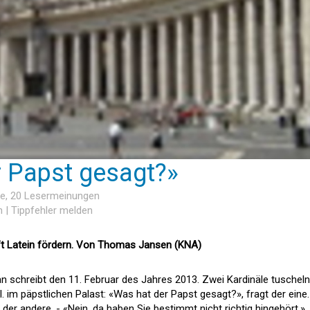
r Papst gesagt?»
he
, 20 Lesermeinungen
n
|
Tippfehler melden
rift Latein fördern. Von Thomas Jansen (KNA)
n schreibt den 11. Februar des Jahres 2013. Zwei Kardinäle tuscheln
 im päpstlichen Palast: «Was hat der Papst gesagt?», fragt der eine.
 der andere. - «Nein, da haben Sie bestimmt nicht richtig hingehört.»