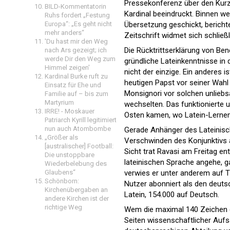
Pressekonferenz über den Kurz
BILD-Kommentatorin
Kardinal beeindruckt. Binnen w
Ruhs fordert „Festung
Übersetzung geschickt, berichtet
Europa“: „Es geht nicht
mehr anders“
Zeitschrift widmet sich schließ
'Du hast mir den Weg
Die Rücktrittserklärung von Ben
nach Ars gezeigt; ich
werde Dir den Weg zum
gründliche Lateinkenntnisse in
Himmel zeigen'
nicht der einzige. Ein anderes
Kardinal Burke ruft zu
heutigen Papst vor seiner Wah
Einsatz für Ehe und
Monsignori vor solchen unliebs
Familie auf – bis zum
Martyrium
wechselten. Das funktionierte
IRRE! - Moskauer
Osten kamen, wo Latein-Lernen 
Patriarch Kyrill legitimiert
nun auch Atombombe
Gerade Anhänger des Lateinisch
„Größer als
Verschwinden des Konjunktivs 
[australischer] Football:
Sicht trat Ravasi am Freitag en
Die unstoppbare
lateinischen Sprache angehe, ga
Wiederbelebung des
verwies er unter anderem auf T
Glaubens“
Schönborn:
Nutzer abonniert als den deutsc
Kirchenübergaben an
Latein, 154.000 auf Deutsch.
andere Kirchen ist der
richtige Weg
Wem die maximal 140 Zeichen ei
Seiten wissenschaftlicher Aufsät