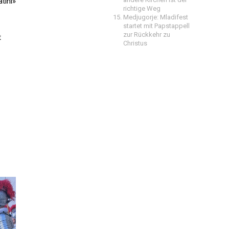
tini»
richtige Weg
Medjugorje: Mladifest
startet mit Papstappell
zur Rückkehr zu
t
Christus