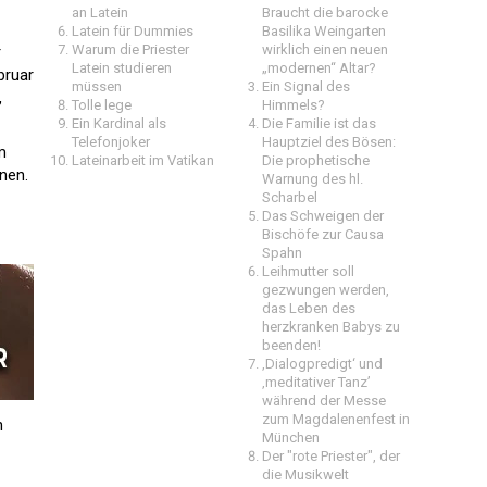
an Latein
Braucht die barocke
Latein für Dummies
Basilika Weingarten
Warum die Priester
wirklich einen neuen
r
Latein studieren
„modernen“ Altar?
bruar
müssen
Ein Signal des
,
Tolle lege
Himmels?
Ein Kardinal als
Die Familie ist das
Telefonjoker
Hauptziel des Bösen:
m
Lateinarbeit im Vatikan
Die prophetische
nen.
Warnung des hl.
Scharbel
Das Schweigen der
Bischöfe zur Causa
Spahn
Leihmutter soll
gezwungen werden,
das Leben des
herzkranken Babys zu
beenden!
‚Dialogpredigt‘ und
‚meditativer Tanz’
während der Messe
zum Magdalenenfest in
n
München
Der "rote Priester", der
die Musikwelt