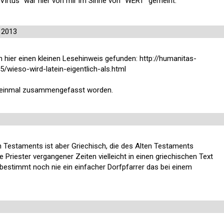
Virtus" war hier von mir im Sinne von "WERT" gemeint.
 2013
ch hier einen kleinen Lesehinweis gefunden: http://humanitas-
5/wieso-wird-latein-eigentlich-als.html
te einmal zusammengefasst worden.
n Testaments ist aber Griechisch, die des Alten Testaments
riester vergangener Zeiten vielleicht in einen griechischen Text
 bestimmt noch nie ein einfacher Dorfpfarrer das bei einem