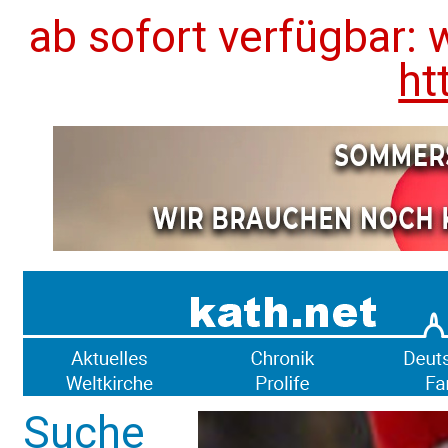
ab sofort verfügbar: 
ht
Suche