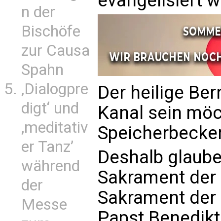
evangelisiert 
n der
Bischöfe
zur Causa
Spahn
‚Dialogpre
Der heilige Ber
digt‘ und
Kanal sein möc
‚meditativ
Speicherbecken
er Tanz’
Deshalb glaube
während
Sakrament der
der
Sakrament der 
Messe
Papst Benedikt