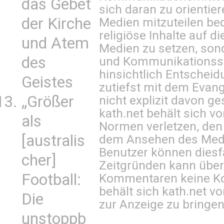
das Gebet
sich daran zu orientie
der Kirche
Medien mitzuteilen be
religiöse Inhalte auf 
und Atem
Medien zu setzen, sond
des
und Kommunikationsst
hinsichtlich Entscheid
Geistes
zutiefst mit dem Eva
„Größer
nicht explizit davon ge
kath.net behält sich v
als
Normen verletzen, den
[australis
dem Ansehen des Mediu
Benutzer können diesfa
cher]
Zeitgründen kann über
Football:
Kommentaren keine Ko
behält sich kath.net vo
Die
zur Anzeige zu bringen
unstoppb