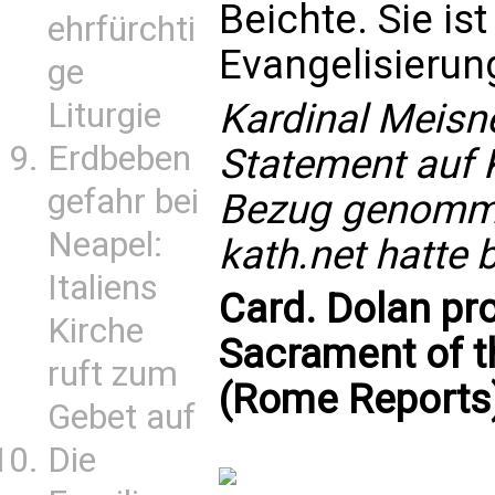
Beichte. Sie is
ehrfürchti
Evangelisierun
ge
Kardinal Meisn
Liturgie
Erdbeben
Statement auf 
gefahr bei
Bezug genomm
Neapel:
kath.net hatte 
Italiens
Card. Dolan pr
Kirche
Sacrament of t
ruft zum
(Rome Reports
Gebet auf
Die