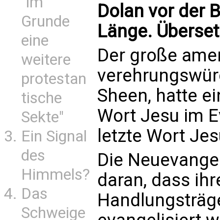
"im
Dolan vor der B
Grunde
Länge. Überset
eine
Der große amer
weitere
verehrungswürd
protestan
Sheen, hatte ei
tische
Wort Jesu im E
Sekte"
letzte Wort Jesu
Ein Signal
des
Die Neuevangel
Himmels?
daran, dass ih
Das
Handlungsträge
Schweige