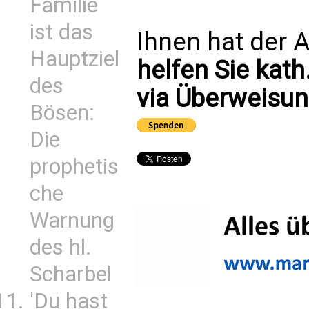
Familie
ist das
Ihnen hat der A
Hauptziel
helfen Sie kath
des
via Überweisun
Bösen:
Die
prophetis
che
Warnung
des hl.
Scharbel
'Du hast