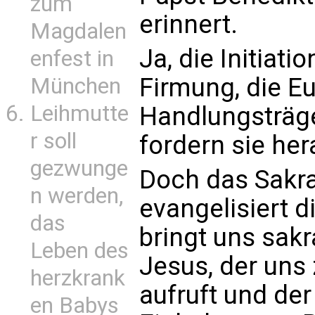
zum
erinnert.
Magdalen
Ja, die Initiati
enfest in
Firmung, die Euc
München
Leihmutte
Handlungsträge
r soll
fordern sie her
gezwunge
Doch das Sakr
n werden,
evangelisiert d
das
bringt uns sakr
Leben des
Jesus, der uns
herzkrank
aufruft und der
en Babys