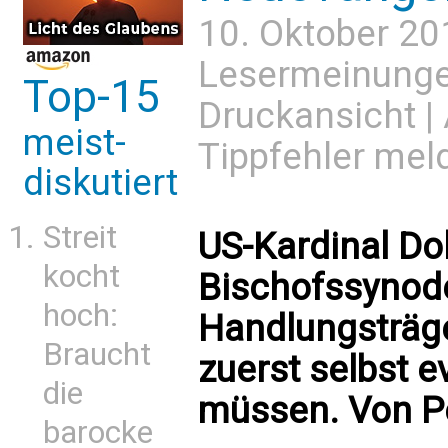
10. Oktober 20
Lesermeinung
Top-15
Druckansicht
|
meist-
Tippfehler mel
diskutiert
Streit
US-Kardinal Dol
kocht
Bischofssynode
hoch:
Handlungsträge
Braucht
zuerst selbst e
die
müssen. Von Pe
barocke