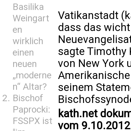
Basilika
Vatikanstadt (ka
Weingart
dass das wicht
en
Neuevangelisati
wirklich
sagte Timothy 
einen
von New York u
neuen
Amerikanischen
„moderne
seinem Stateme
n“ Altar?
Bischof
Bischofssynod
Paprocki:
kath.net dokum
FSSPX ist
vom 9.10.2012 