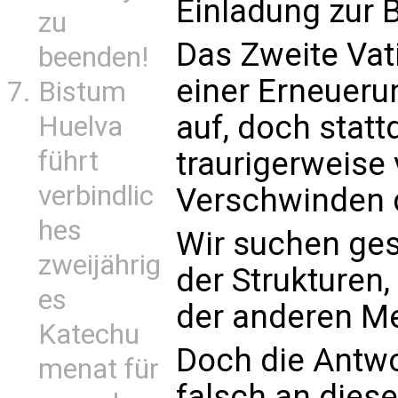
Einladung zur 
zu
Das Zweite Vati
beenden!
einer Erneuer
Bistum
auf, doch stat
Huelva
traurigerweise 
führt
verbindlic
Verschwinden 
hes
Wir suchen ge
zweijährig
der Strukturen,
es
der anderen Men
Katechu
Doch die Antwor
menat für
falsch an dieser