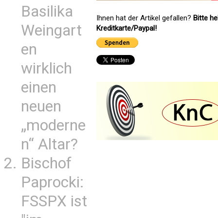
Basilika
Ihnen hat der Artikel gefallen?
Bitte h
Weingart
Kreditkarte/Paypal!
en
wirklich
einen
neuen
„moderne
n“ Altar?
Bischof
Paprocki:
FSSPX ist