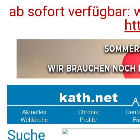
ab sofort verfügbar: 
ht
Suche