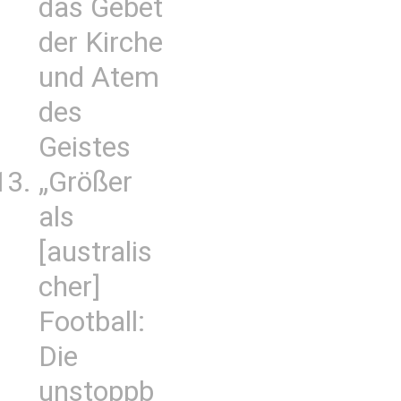
das Gebet
der Kirche
und Atem
des
Geistes
„Größer
als
[australis
cher]
Football:
Die
unstoppb