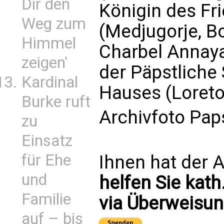
Dir den
Königin des Fr
Weg zum
(Medjugorje, B
Himmel
Charbel Annaya
zeigen'
der Päpstliche 
Kardinal
Hauses (Loreto,
Burke ruft
Archivfoto Pap
zu
Einsatz
für Ehe
Ihnen hat der A
und
helfen Sie kath
Familie
via Überweisun
auf – bis