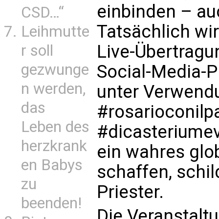
einbinden – auc
CSD…“
Tatsächlich wir
Leihmutte
Live-Übertragu
r soll
gezwunge
Social-Media-Pl
n werden,
unter Verwend
das
#rosarioconilp
Leben des
#dicasteriumev
herzkrank
ein wahres glo
en Babys
schaffen, schil
zu
Priester.
beenden!
Die Veranstaltu