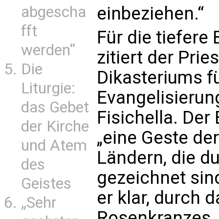
abgescha
einbeziehen.“
fft
Für die tiefer
werden“
zitiert der Pri
Die
Dikasteriums fü
Liturgie:
Evangelisierun
das Gebet
Fisichella. Der
der Kirche
„eine Geste de
und Atem
Ländern, die d
des
gezeichnet sind.
Geistes
er klar, durch 
„Sehr
Rosenkranzes 