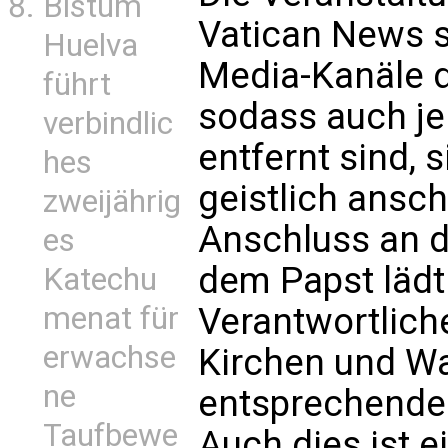
Bistum
Vatican News s
Huelva
Media-Kanäle d
führt
sodass auch je
verbindlic
entfernt sind,
hes
geistlich ansc
zweijährig
Anschluss an 
es
dem Papst lädt
Katechu
menat für
Verantwortlich
erwachse
Kirchen und Wal
ne
entsprechende 
Taufbewe
Auch dies ist e