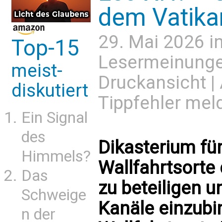
dem Vatika
29. Mai 2026 i
Top-15
Lesermeinung
meist-
Druckansicht
|
diskutiert
Tippfehler mel
Ein Signal
des
Dikasterium für
Himmels?
Wallfahrtsorte 
Das
zu beteiligen u
Schweige
Kanäle einzubi
n der