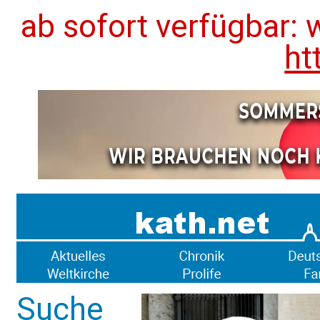
ab sofort verfügbar: 
ht
Suche