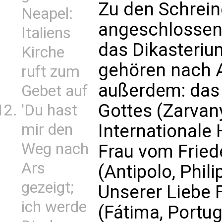
Zu den Schreine
Neapel:
angeschlossen 
Italiens
das Dikasterium
Kirche
gehören nach
ruft zum
außerdem: das 
Gebet auf
Gottes (Zarvany
'Du hast
mir den
Internationale
Weg nach
Frau vom Fried
Ars
(Antipolo, Phil
gezeigt;
Unserer Liebe
ich werde
(Fátima, Portug