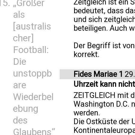
„Größer
Zeitgleich ist ein
bedeutet, dass da
als
und sich zeitgleic
[australis
beteiligen. Auch w
cher]
Der Begriff ist vo
Football:
korrekt.
Die
unstoppb
Fides Mariae 1
29.
are
Uhrzeit kann nich
ZEITGLEICH mit d
Wiederbel
Washington D.C. n
ebung
werden.
des
Die Ostküste der U
Kontinentaleurop
Glaubens“