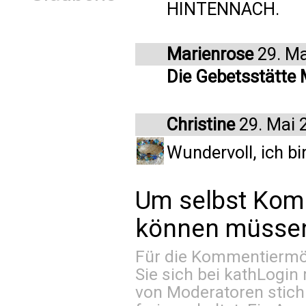
HINTENNACH.
Marienrose
29. Ma
Die Gebetsstätte M
Christine
29. Mai 
Wundervoll, ich bi
Um selbst Kom
können müssen 
Für die Kommentiermög
Sie sich bei
kathLogin 
von Moderatoren stich