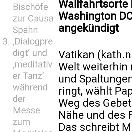
Wallfahrtsorte 
Bischöfe
Washington DC 
zur Causa
angekündigt
Spahn
‚Dialogpre
digt‘ und
Vatikan (kath.ne
‚meditativ
Welt weiterhin
er Tanz’
und Spaltunge
während
ringt, wählt Pa
der
Weg des Gebets
Messe
Nähe und des 
zum
Das schreibt M