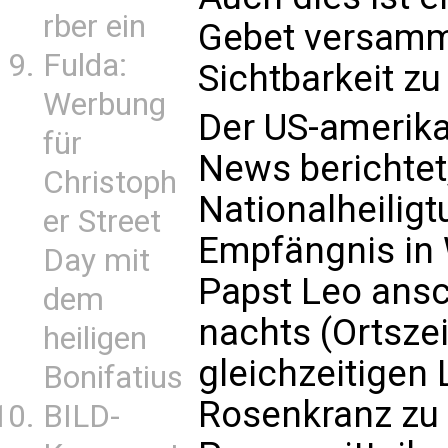
rber ein
Gebet versamm
Fulda:
Sichtbarkeit zu
Werbung
Der US-amerika
für
News berichtet,
Christoph
Nationalheilig
er Street
Empfängnis in 
Day mit
Papst Leo ansc
dem
nachts (Ortszei
heiligen
gleichzeitigen
Bonifatius
Rosenkranz zu 
BILD-