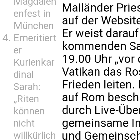
Magdalen
Mailänder Pries
enfest in
auf der Websit
München
Er weist darauf
Emeritiert
kommenden Sam
er
19.00 Uhr „vor
Kurienkar
Vatikan das Ro
dinal
Frieden leiten
Sarah:
auf Rom beschr
„Riten
durch Live-Übe
können
gemeinsame Ini
nicht
und Gemeinsch
willkürlich