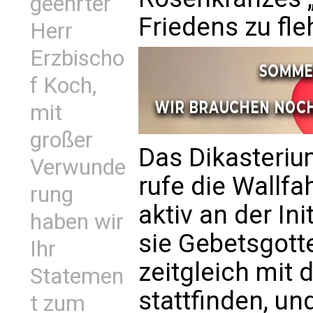
geehrter
Friedens zu fle
Herr
Erzbischo
f Koch,
mit
großer
Das Dikasteriu
Verwunde
rufe die Wallfa
rung
aktiv an der Ini
haben wir
sie Gebetsgotte
Ihr
zeitgleich mit
Statemen
stattfinden, un
t zum