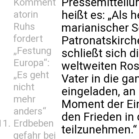
Pressemitteilu
Komment
heißt es: „Als
atorin
Ruhs
marianischer S
fordert
Patronatskirch
„Festung
schließt sich d
Europa“:
weltweiten Ros
„Es geht
Vater in die ga
nicht
eingeladen, a
mehr
Moment der Ein
anders“
den Frieden in
Erdbeben
teilzunehmen.“
gefahr bei