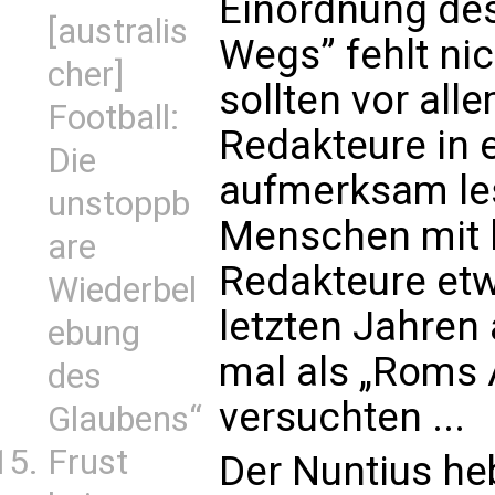
Einordnung de
[australis
Wegs” fehlt nic
cher]
sollten vor al
Football:
Redakteure in 
Die
aufmerksam les
unstoppb
Menschen mit k
are
Redakteure etw
Wiederbel
letzten Jahren
ebung
mal als „Roms
des
versuchten ...
Glaubens“
Frust
Der Nuntius he