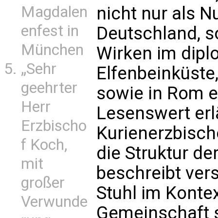
Magdalen
nicht nur als N
enfest in
Deutschland, s
München
Wirken im dipl
„Sehr
Elfenbeinküste,
geehrter
sowie in Rom e
Herr
Lesenswert erl
Erzbischo
Kurienerzbischo
f Koch,
die Struktur de
mit
beschreibt ver
großer
Stuhl im Kontex
Verwunde
Gemeinschaft 