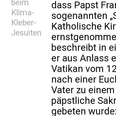
beim
dass Papst Fra
Klima-
sogenannten „
Kleber-
Katholische Ki
Jesuiten
ernstgenommen 
beschreibt in e
er aus Anlass e
Vatikan vom 12
nach einer Euch
Vater zu einem
päpstliche Sak
gebeten wurde: 