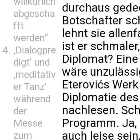
willkürlich
durchaus gede
abgescha
Botschafter sch
fft
lehnt sie allenf
werden“
ist er schmaler,
‚Dialogpre
Diplomat? Eine 
digt‘ und
wäre unzulässig
‚meditativ
Eterovićs Werk 
er Tanz’
Diplomatie des 
während
nachlesen. Scho
der
Programm. Ja,
Messe
auch leise sein
zum