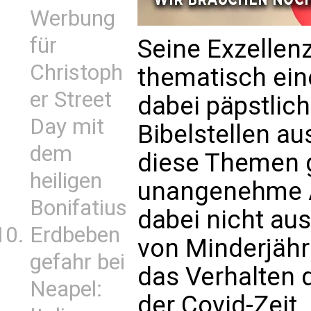
Werbung
für
Seine Exzellen
Christoph
thematisch ein
er Street
dabei päpstlic
Day mit
Bibelstellen a
dem
diese Themen 
heiligen
unangenehme A
Bonifatius
dabei nicht au
Erdbeben
von Minderjähr
gefahr bei
das Verhalten 
Neapel:
der Covid-Zeit.