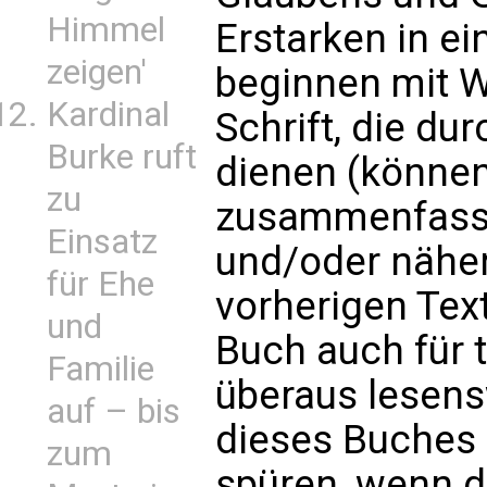
Himmel
Erstarken in ein
zeigen'
beginnen mit W
Kardinal
Schrift, die d
Burke ruft
dienen (können
zu
zusammenfass
Einsatz
und/oder nähe
für Ehe
vorherigen Tex
und
Buch auch für 
Familie
überaus lesens
auf – bis
dieses Buches 
zum
spüren, wenn d