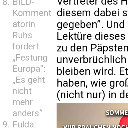
Vertreter des H
BILD-
diesem dabei s
Komment
gegeben”. Und 
atorin
Ruhs
Lektüre dieses
fordert
zu den Päpsten,
„Festung
unverbrüchlich
Europa“:
bleiben wird. E
„Es geht
haben, wie groß
nicht
(nicht nur) in 
mehr
anders“
Fulda: