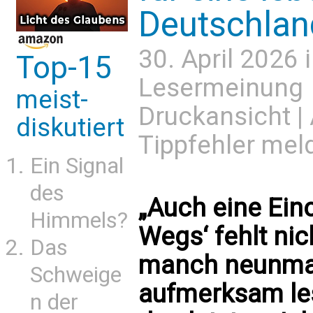
Deutschlan
30. April 2026 
Top-15
Lesermeinung
meist-
Druckansicht
|
diskutiert
Tippfehler mel
Ein Signal
des
„Auch eine Ein
Himmels?
Wegs‘ fehlt nic
Das
manch neunmal
Schweige
aufmerksam les
n der