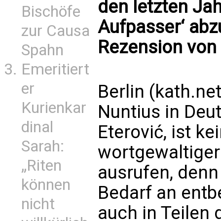
den letzten Ja
Bischöfe
Aufpasser‘ abz
zur Causa
Rezension von
Spahn
Emeritiert
er
Berlin (kath.ne
Kurienkar
Nuntius in Deut
dinal
Eterović, ist k
Sarah:
wortgewaltiger
„Riten
ausrufen, denn 
können
Bedarf an entb
nicht
auch in Teilen 