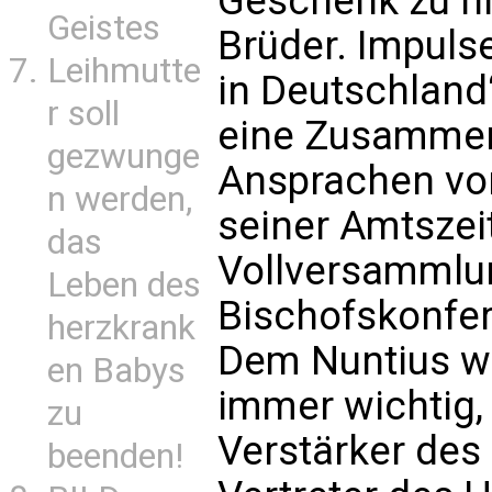
Geschenk zu hi
Geistes
Brüder. Impulse
Leihmutte
in Deutschland
r soll
eine Zusammen
gezwunge
Ansprachen von
n werden,
seiner Amtszei
das
Vollversammlu
Leben des
Bischofskonfer
herzkrank
Dem Nuntius w
en Babys
immer wichtig,
zu
Verstärker des 
beenden!