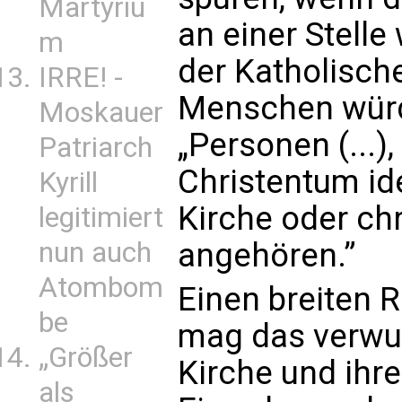
Martyriu
an einer Stelle
m
der Katholisch
IRRE! -
Menschen würd
Moskauer
„Personen (...),
Patriarch
Christentum ide
Kyrill
Kirche oder ch
legitimiert
nun auch
angehören.”
Atombom
Einen breiten 
be
mag das verwu
„Größer
Kirche und ihre
als