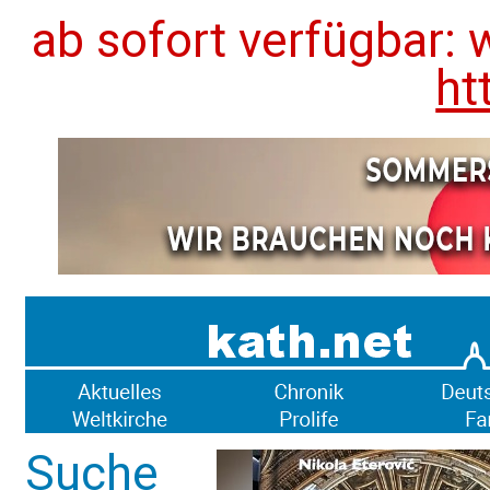
ab sofort verfügbar: 
ht
Suche