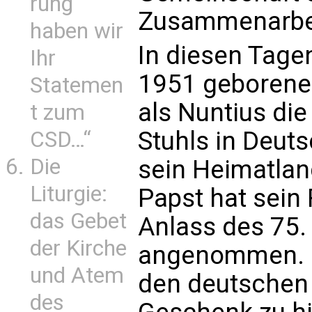
rung
Zusammenarbeit
haben wir
In diesen Tage
Ihr
1951 geborene 
Statemen
als Nuntius die
t zum
Stuhls in Deuts
CSD…“
Die
sein Heimatlan
Liturgie:
Papst hat sein
das Gebet
Anlass des 75.
der Kirche
angenommen. D
und Atem
den deutschen 
des