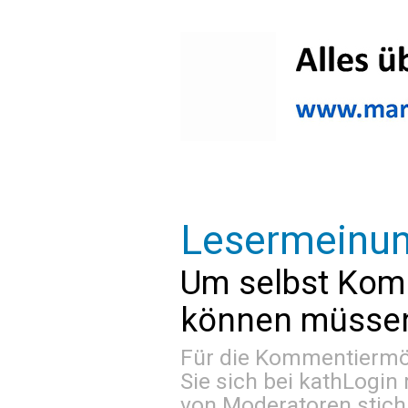
Lesermeinu
Um selbst Kom
können müssen 
Für die Kommentiermög
Sie sich bei
kathLogin 
von Moderatoren stich