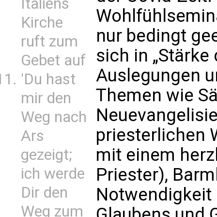
Italiens
Wohlfühlsemina
Kirche
nur bedingt gee
ruft zum
sich in „Stärke 
Gebet auf
Auslegungen un
'Du hast
Themen wie Sä
mir den
Neuevangelisie
Weg nach
priesterlichen
Ars
mit einem herz
gezeigt;
Priester), Barm
ich werde
Dir den
Notwendigkeit 
Weg zum
Glaubens und 