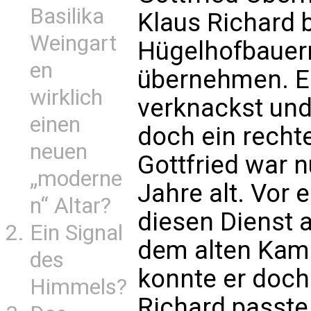
Basilika
Klaus Richard b
Weingart
Hügelhofbauer
en
übernehmen. Er
wirklich
verknackst und
einen
doch ein recht
neuen
Gottfried war 
„moderne
Jahre alt. Vor 
n“ Altar?
diesen Dienst 
Ein Signal
dem alten Kam
des
konnte er doch
Himmels?
Richard passte 