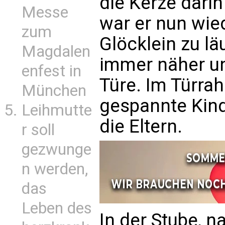
die Kerze darin
Messe
war er nun wie
zum
Glöcklein zu l
Magdalen
immer näher un
enfest in
Türe. Im Türra
München
gespannte Kind
Leihmutte
die Eltern.
r soll
gezwunge
n werden,
das
Leben des
In der Stube, n