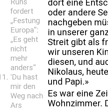
Ruhs
dort eine Ents
fordert
oder andere Se
„Festung
nachgeben müs
Europa“:
in unserer ganz
„Es geht
Streit gibt als
nicht
wir unseren Kin
mehr
diesen, und auc
anders“
Nikolaus, heut
'Du hast
und Papi.»
mir den
Es war eine Zeit
Weg nach
Wohnzimmer. D
Ars