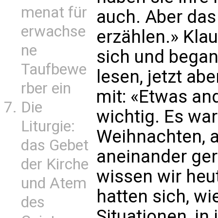
menat für
auch. Aber das 
erwachse
erzählen.» Klau
ne
sich und bega
Taufbewe
lesen, jetzt abe
rber ein
mit: «Etwas an
Die
wichtig. Es war
Liturgie:
Weihnachten, a
das Gebet
aneinander ge
der Kirche
wissen wir heut
und Atem
hatten sich, w
des
Situationen, in