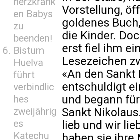
herzkrank
Vorstellung, öf
en Babys
goldenes Buch
zu
die Kinder. Doc
beenden!
erst fiel ihm ei
Bistum
Lesezeichen zw
Huelva
«An den Sankt N
führt
entschuldigt e
verbindlic
und begann für 
hes
zweijährig
Sankt Nikolaus
es
lieb und wir lie
Katechu
haben sie ihre