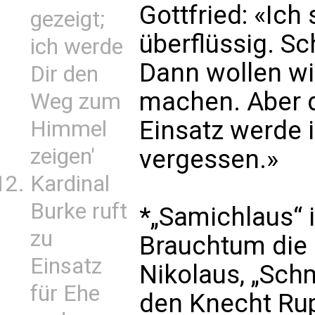
Gottfried: «Ich 
gezeigt;
überflüssig. Sc
ich werde
Dann wollen w
Dir den
machen. Aber d
Weg zum
Einsatz werde 
Himmel
zeigen'
vergessen.»
Kardinal
Burke ruft
*„Samichlaus“ 
zu
Brauchtum die 
Einsatz
Nikolaus, „Schm
für Ehe
den Knecht Rup