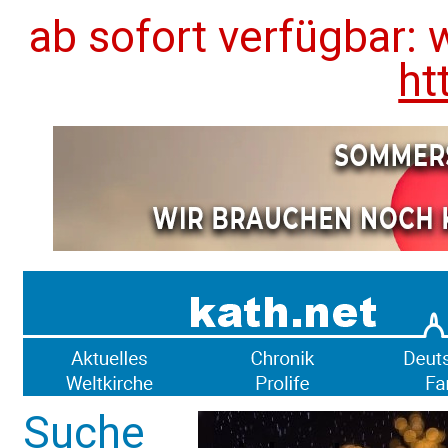
ab sofort verfügbar: 
ht
Suche