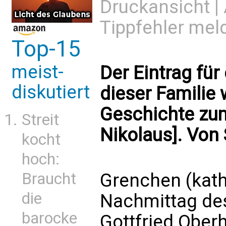
Druckansicht
|
Tippfehler mel
Top-15
meist-
Der Eintrag für
diskutiert
dieser Familie 
Geschichte zum
Streit
Nikolaus]. Von 
kocht
hoch:
Braucht
Grenchen (kath
die
Nachmittag des
barocke
Gottfried Ober