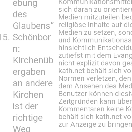
ebung
Kommunikationsmittel 
sich daran zu orientie
des
Medien mitzuteilen be
Glaubens“
religiöse Inhalte auf 
Medien zu setzen, sond
Schönbor
und Kommunikationsst
n:
hinsichtlich Entscheid
zutiefst mit dem Eva
Kirchenüb
nicht explizit davon ge
ergaben
kath.net behält sich v
Normen verletzen, den
an andere
dem Ansehen des Mediu
Kirchen
Benutzer können diesfa
Zeitgründen kann über
ist der
Kommentaren keine Ko
richtige
behält sich kath.net vo
zur Anzeige zu bringen
Weg