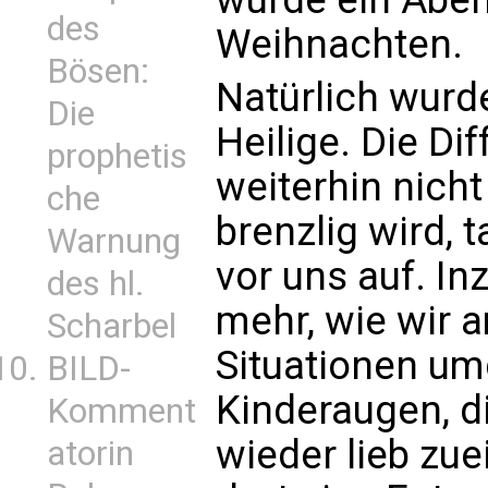
des
Weihnachten.
Bösen:
Natürlich wurde
Die
Heilige. Die Di
prophetis
weiterhin nich
che
brenzlig wird,
Warnung
vor uns auf. I
des hl.
mehr, wie wir 
Scharbel
Situationen um
BILD-
Kinderaugen, d
Komment
wieder lieb zue
atorin