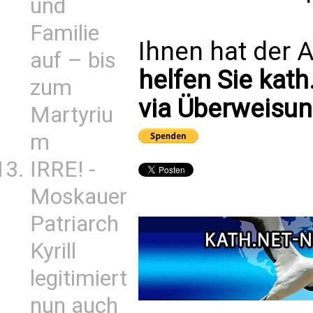
und
Familie
Ihnen hat der A
auf – bis
helfen Sie kath
zum
via Überweisun
Martyriu
m
IRRE! -
Moskauer
Patriarch
Kyrill
legitimiert
nun auch