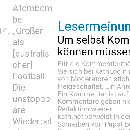
Atombom
be
Lesermeinu
„Größer
Um selbst Kom
als
können müssen 
[australis
cher]
Für die Kommentiermög
Sie sich bei
kathLogin 
Football:
von Moderatoren stich
Die
freigeschaltet. Ein Anr
Ein Kommentar ist auf
unstoppb
Kommentare geben nic
are
Redaktion wieder.
kath.net verweist in
Wiederbel
Schreiben von Papst B