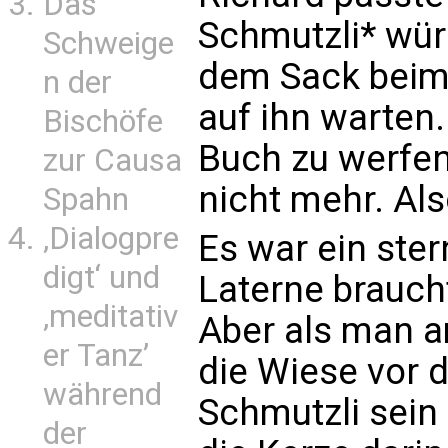
Das
Schmutzli* wür
Schweige
dem Sack beim
n der
auf ihn warten.
Bischöfe
Buch zu werfen,
zur Causa
nicht mehr. Als
Spahn
‚Dialogpre
Es war ein ste
digt‘ und
Laterne brauch
‚meditativ
Aber als man 
er Tanz’
die Wiese vor 
während
Schmutzli sein
der