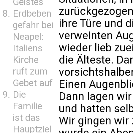
Geistes
zurückgezogen.
Erdbeben
ihre Türe und d
gefahr bei
verweinten Aug
Neapel:
wieder lieb zuei
Italiens
die Älteste. Da
Kirche
vorsichtshalber
ruft zum
Gebet auf
Einen Augenbli
Die
Dann lagen wir
Familie
und hatten sel
ist das
Wir gingen wir 
Hauptziel
wurde ein Abe