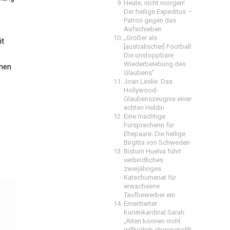
Heute, nicht morgen!
Der heilige Expeditus –
Patron gegen das
Aufschieben
„Größer als
it
[australischer] Football:
Die unstoppbare
Wiederbelebung des
chen
Glaubens“
Joan Leslie: Das
Hollywood-
Glaubenszeugnis einer
echten Heldin
Eine mächtige
Fürsprecherin für
Ehepaare: Die heilige
Birgitta von Schweden
Bistum Huelva führt
verbindliches
zweijähriges
Katechumenat für
erwachsene
Taufbewerber ein
Emeritierter
Kurienkardinal Sarah:
„Riten können nicht
willkürlich abgeschafft