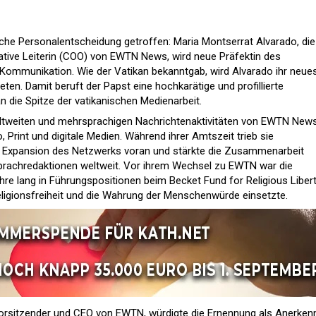
ische Personalentscheidung getroffen: Maria Montserrat Alvarado, die
rative Leiterin (COO) von EWTN News, wird neue Präfektin des
 Kommunikation. Wie der Vatikan bekanntgab, wird Alvarado ihr neue
en. Damit beruft der Papst eine hochkarätige und profillierte
 die Spitze der vatikanischen Medienarbeit.
weltweiten und mehrsprachigen Nachrichtenaktivitäten von EWTN News
 Print und digitale Medien. Während ihrer Amtszeit trieb sie
le Expansion des Netzwerks voran und stärkte die Zusammenarbeit
rachredaktionen weltweit. Vor ihrem Wechsel zu EWTN war die
ahre lang in Führungspositionen beim Becket Fund for Religious Liber
 Religionsfreiheit und die Wahrung der Menschenwürde einsetzte.
orsitzender und CEO von EWTN, würdigte die Ernennung als Anerken