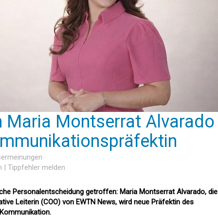
 Maria Montserrat Alvarado
ommunikationspräfektin
esermeinungen
n
|
Tippfehler melden
ische Personalentscheidung getroffen: Maria Montserrat Alvarado, die
rative Leiterin (COO) von EWTN News, wird neue Präfektin des
r Kommunikation.