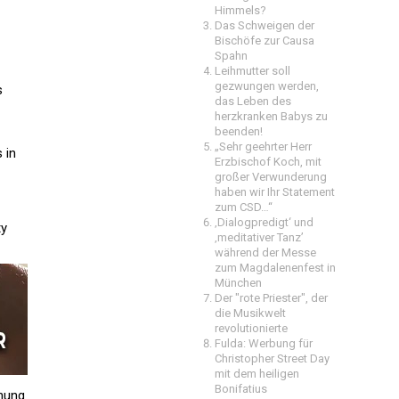
Himmels?
Das Schweigen der
Bischöfe zur Causa
Spahn
Leihmutter soll
gezwungen werden,
s
das Leben des
herzkranken Babys zu
beenden!
„Sehr geehrter Herr
 in
Erzbischof Koch, mit
großer Verwunderung
haben wir Ihr Statement
zum CSD…“
‚Dialogpredigt‘ und
ty
‚meditativer Tanz’
während der Messe
zum Magdalenenfest in
München
Der "rote Priester", der
die Musikwelt
revolutionierte
Fulda: Werbung für
Christopher Street Day
mit dem heiligen
Bonifatius
nung