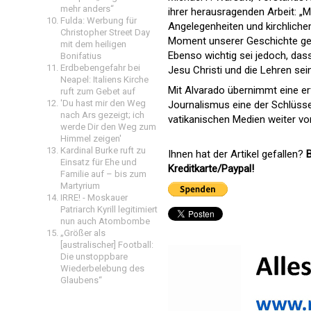
mehr anders“
ihrer herausragenden Arbeit: „M
Fulda: Werbung für
Angelegenheiten und kirchlich
Christopher Street Day
Moment unserer Geschichte gep
mit dem heiligen
Ebenso wichtig sei jedoch, dass
Bonifatius
Erdbebengefahr bei
Jesu Christi und die Lehren sei
Neapel: Italiens Kirche
Mit Alvarado übernimmt eine e
ruft zum Gebet auf
'Du hast mir den Weg
Journalismus eine der Schlüsse
nach Ars gezeigt; ich
vatikanischen Medien weiter vo
werde Dir den Weg zum
Himmel zeigen'
Kardinal Burke ruft zu
Ihnen hat der Artikel gefallen?
B
Einsatz für Ehe und
Kreditkarte/Paypal!
Familie auf – bis zum
Martyrium
IRRE! - Moskauer
Patriarch Kyrill legitimiert
nun auch Atombombe
„Größer als
[australischer] Football:
Die unstoppbare
Wiederbelebung des
Glaubens“