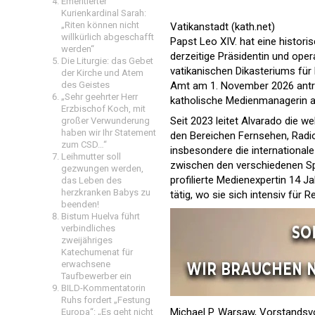
Emeritierter
Kurienkardinal Sarah:
„Riten können nicht
Vatikanstadt (kath.net)
willkürlich abgeschafft
Papst Leo XIV. hat eine histor
werden“
derzeitige Präsidentin und ope
Die Liturgie: das Gebet
vatikanischen Dikasteriums für
der Kirche und Atem
des Geistes
Amt am 1. November 2026 antret
„Sehr geehrter Herr
katholische Medienmanagerin an
Erzbischof Koch, mit
Seit 2023 leitet Alvarado die 
großer Verwunderung
haben wir Ihr Statement
den Bereichen Fernsehen, Radio,
zum CSD…“
insbesondere die internationa
Leihmutter soll
zwischen den verschiedenen Sp
gezwungen werden,
profilierte Medienexpertin 14 J
das Leben des
herzkranken Babys zu
tätig, wo sie sich intensiv für
beenden!
Bistum Huelva führt
verbindliches
zweijähriges
Katechumenat für
erwachsene
Taufbewerber ein
BILD-Kommentatorin
Ruhs fordert „Festung
Michael P. Warsaw, Vorstandsv
Europa“: „Es geht nicht