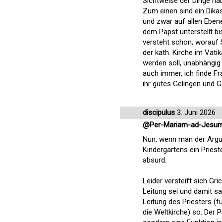
Sichtweise der Dinge hab
Zum einen sind ein Dika
und zwar auf allen Ebene
dem Papst unterstellt bi
versteht schon, worauf S
der kath. Kirche im Vati
werden soll, unabhängig 
auch immer, ich finde F
ihr gutes Gelingen und 
discipulus
3. Juni 2026
@Per-Mariam-ad-Jesum-
Nun, wenn man der Argum
Kindergartens ein Prieste
absurd.
Leider versteift sich Gr
Leitung sei und damit sa
Leitung des Priesters (f
die Weltkirche) so. Der 