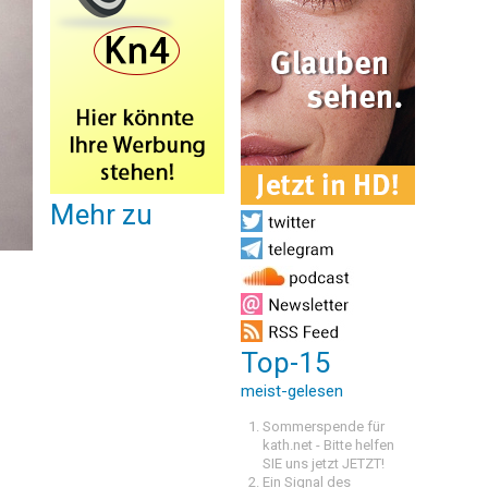
Mehr zu
Top-15
meist-gelesen
Sommerspende für
kath.net - Bitte helfen
SIE uns jetzt JETZT!
Ein Signal des