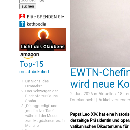
Top-15
EWTN-Chefin
meist-diskutiert
wird neue K
Ein Signal des
Himmels?
Das Schweigen der
2. Juni 2026 in
Aktuelles
, 18 L
Bischöfe zur Causa
Druckansicht
|
Artikel versende
Spahn
‚Dialogpredigt‘ und
‚meditativer Tanz’
Papst Leo XIV. hat eine histor
während der Messe
derzeitige Präsidentin und ope
zum Magdalenenfest in
München
vatikanischen Dikasteriums fü