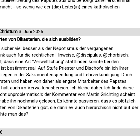
 Stellvertretung des Papstes aus und benötigt daher erst einmal
acht - so wenig wie der (die) Leiter(in) eines katholischen
Christum
3. Juni 2026
ten von Dikasterien, die sich ausbilden?
t sicher viel besser als der Nepotismus der vergangenen
nk auch für die rechtlichen Hinweise, @discipulus. @chorbisch:
t, dass eine Art 'Verweltlichung' stattfinden könnte bei den
 ist bestimmt real. Auf Stufe Priester und Bischöfe bin ich Ihrer
 liegen in der Sakramentenspendung und Lehrverkündigung. Doch
ürsten und haben von daher als engste Mitarbeiter des Papstes
 halt auch im Verwaltungsbereich. Ich bleibe dabei: Ich finde diese
icht unproblematisch; der Kommentar von Martin Grichting scheint
h habe ihn nochmals gelesen. Es könnte passieren, dass es plötzlich
ten von Dikasterien gibt, die dann ev. auch hierarchisch nicht auf der
öchte man das?
26