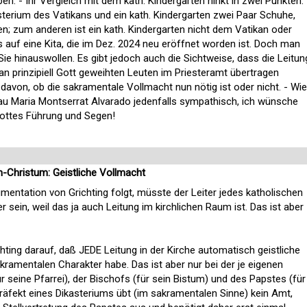
en. - Ihr Vergleich mit dem kath. Kindergarten hinkt in zwei Punkten:
sterium des Vatikans und ein kath. Kindergarten zwei Paar Schuhe,
n; zum anderen ist ein kath. Kindergarten nicht dem Vatikan oder
s auf eine Kita, die im Dez. 2024 neu eröffnet worden ist. Doch man
ie hinauswollen. Es gibt jedoch auch die Sichtweise, dass die Leitun
kan prinzipiell Gott geweihten Leuten im Priesteramt übertragen
davon, ob die sakramentale Vollmacht nun nötig ist oder nicht. - Wie
rau Maria Montserrat Alvarado jedenfalls sympathisch, ich wünsche
Gottes Führung und Segen!
Christum: Geistliche Vollmacht
entation von Grichting folgt, müsste der Leiter jedes katholischen
r sein, weil das ja auch Leitung im kirchlichen Raum ist. Das ist aber
ichting darauf, daß JEDE Leitung in der Kirche automatisch geistliche
kramentalen Charakter habe. Das ist aber nur bei der je eigenen
ür seine Pfarrei), der Bischofs (für sein Bistum) und des Papstes (für
Präfekt eines Dikasteriums übt (im sakramentalen Sinne) kein Amt,