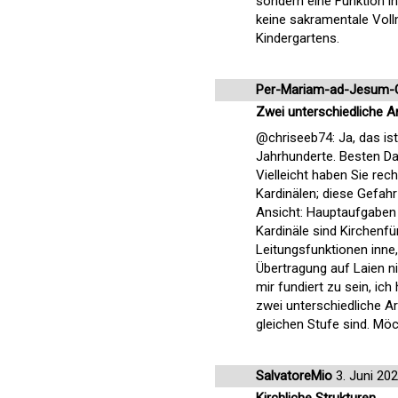
sondern eine Funktion in
keine sakramentale Vollm
Kindergartens.
Per-Mariam-ad-Jesum-
Zwei unterschiedliche Ar
@chriseeb74: Ja, das is
Jahrhunderte. Besten Da
Vielleicht haben Sie rech
Kardinälen; diese Gefahr
Ansicht: Hauptaufgaben
Kardinäle sind Kirchenf
Leitungsfunktionen inne,
Übertragung auf Laien n
mir fundiert zu sein, ic
zwei unterschiedliche Ar
gleichen Stufe sind. M
SalvatoreMio
3. Juni 20