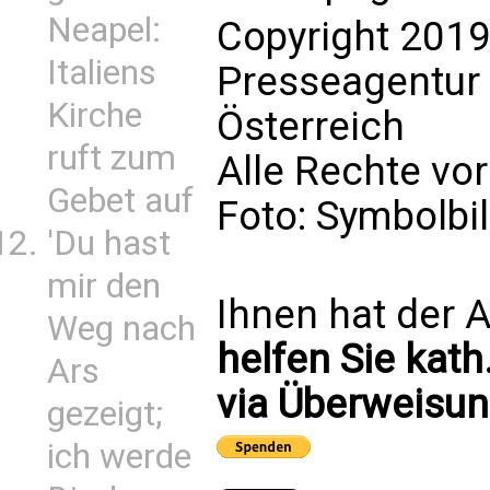
Neapel:
Copyright 2019
Italiens
Presseagentur
Kirche
Österreich
ruft zum
Alle Rechte vo
Gebet auf
Foto: Symbolbi
'Du hast
mir den
Ihnen hat der A
Weg nach
helfen Sie kath
Ars
via Überweisun
gezeigt;
ich werde