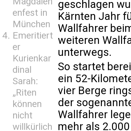
Magdalen
geschlagen wurd
enfest in
Kärnten Jahr f
München
Wallfahrer beim
Emeritiert
weiteren Wall
er
unterwegs.
Kurienkar
So startet ber
dinal
ein 52-Kilomet
Sarah:
vier Berge ring
„Riten
der sogenannte
können
Wallfahrer leg
nicht
mehr als 2.00
willkürlich