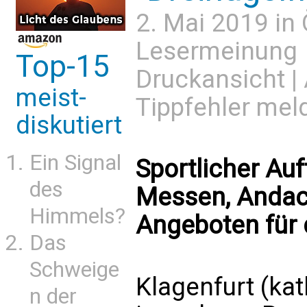
2. Mai 2019 in
Lesermeinung
Top-15
Druckansicht
|
meist-
Tippfehler mel
diskutiert
Ein Signal
Sportlicher Auf
des
Messen, Andac
Himmels?
Angeboten für
Das
Schweige
Klagenfurt (k
n der