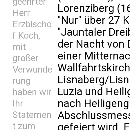
geehrter
Lorenziberg (16
Herr
"Nur" über 27 K
Erzbischo
"Jauntaler Drei
f Koch,
der Nacht von 
mit
einer Mitterna
großer
Wallfahrtskirc
Verwunde
Lisnaberg/Lisna
rung
Luzia und Heil
haben wir
nach Heiligeng
Ihr
Abschlussmess
Statemen
t zum
gefeiert wird. 