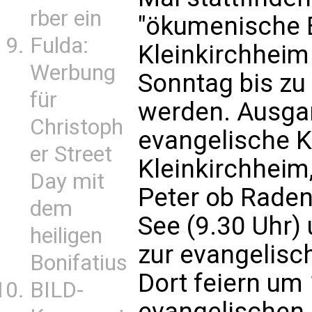
rber ein
"ökumenische 
Fulda:
Kleinkirchheim
Werbung
Sonntag bis zu
für
werden. Ausgan
Christoph
evangelische K
er Street
Kleinkirchheim
Day mit
Peter ob Raden
dem
See (9.30 Uhr) 
heiligen
zur evangelisch
Bonifatius
Dort feiern um
BILD-
evangelischen