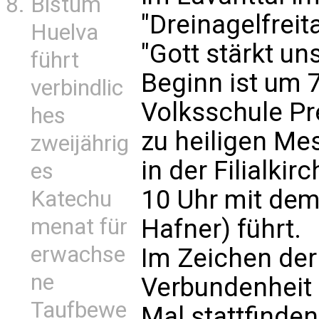
Bistum
"Dreinagelfrei
Huelva
"Gott stärkt un
führt
Beginn ist um 7
verbindlic
Volksschule Pr
hes
zu heiligen M
zweijährig
in der Filialki
es
10 Uhr mit de
Katechu
Hafner) führt.
menat für
erwachse
Im Zeichen der 
ne
Verbundenheit 
Taufbewe
Mal stattfinden