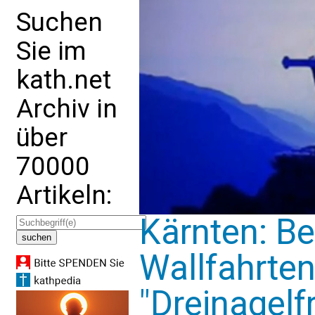
Suchen
Sie im
kath.net
Archiv in
über
70000
Artikeln:
Kärnten: Be
Wallfahrte
"Dreinagelf