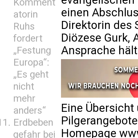
Komment
einen Abschlus
atorin
Direktorin des
Ruhs
Diözese Gurk, 
fordert
Ansprache hält
„Festung
Europa“:
„Es geht
nicht
mehr
Eine Übersicht 
anders“
Pilgerangebote 
Erdbeben
Homepage www.
gefahr bei