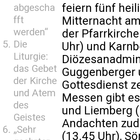
feiern fünf hei
abgescha
Mitternacht a
fft
werden“
der Pfarrkirch
Die
Uhr) und Karnb
Liturgie:
Diözesanadmini
das Gebet
Guggenberger 
der Kirche
Gottesdienst ze
und Atem
Messen gibt es
des
und Liemberg (
Geistes
Andachten zud
„Sehr
(13.45 Uhr), Sö