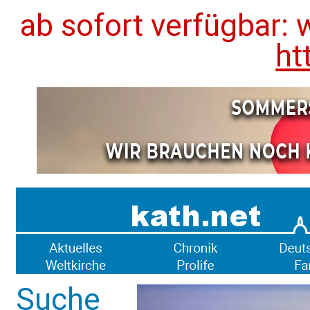
ab sofort verfügbar: 
ht
Suche