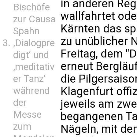
in anderen Reg
Bischöfe
wallfahrtet ode
zur Causa
Kärnten das sp
Spahn
zu unüblicher
‚Dialogpre
Freitag, dem "D
digt‘ und
erneut Bergläuf
‚meditativ
die Pilgersaiso
er Tanz’
Klagenfurt offi
während
der
jeweils am zwe
Messe
begangenen Tag
zum
Nägeln, mit de