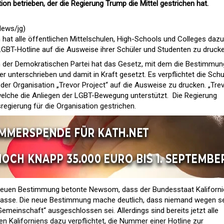
ion betrieben, der die Regierung Trump die Mittel gestrichen hat.
News/jg)
 hat alle öffentlichen Mittelschulen, High-Schools und Colleges dazu
 LGBT-Hotline auf die Ausweise ihrer Schüler und Studenten zu drucke
der Demokratischen Partei hat das Gesetz, mit dem die Bestimmun
r unterschrieben und damit in Kraft gesetzt. Es verpflichtet die Sch
der Organisation „Trevor Project“ auf die Ausweise zu drucken. „Tre
, welche die Anliegen der LGBT-Bewegung unterstützt. Die Regierung
regierung für die Organisation gestrichen.
 neuen Bestimmung betonte Newsom, dass der Bundesstaat Kaliforni
e lasse. Die neue Bestimmung mache deutlich, dass niemand wegen s
emeinschaft“ ausgeschlossen sei. Allerdings sind bereits jetzt alle
en Kaliforniens dazu verpflichtet, die Nummer einer Hotline zur