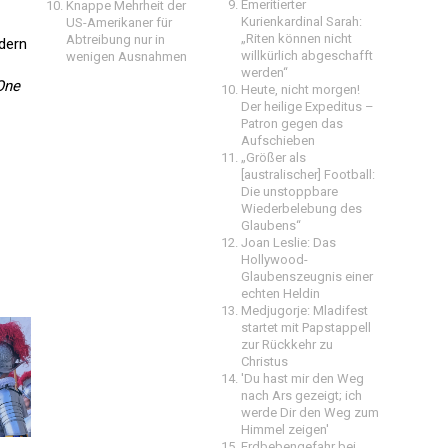
Emeritierter
Knappe Mehrheit der
Kurienkardinal Sarah:
US-Amerikaner für
„Riten können nicht
Abtreibung nur in
dern
willkürlich abgeschafft
wenigen Ausnahmen
werden“
One
Heute, nicht morgen!
Der heilige Expeditus –
Patron gegen das
Aufschieben
„Größer als
[australischer] Football:
Die unstoppbare
Wiederbelebung des
Glaubens“
Joan Leslie: Das
Hollywood-
Glaubenszeugnis einer
echten Heldin
Medjugorje: Mladifest
startet mit Papstappell
zur Rückkehr zu
Christus
'Du hast mir den Weg
nach Ars gezeigt; ich
werde Dir den Weg zum
Himmel zeigen'
Erdbebengefahr bei