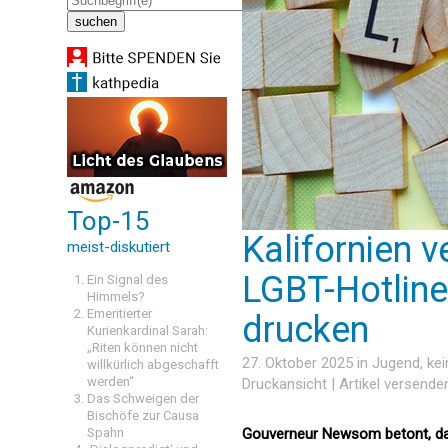
Top-15
Kalifornien v
meist-diskutiert
LGBT-Hotline
Ein Signal des
Himmels?
Emeritierter
drucken
Kurienkardinal Sarah:
„Riten können nicht
27. Oktober 2025 in
Jugend
, ke
willkürlich abgeschafft
werden“
Druckansicht
|
Artikel versende
Das Schweigen der
Bischöfe zur Causa
Spahn
Gouverneur Newsom betont, dass