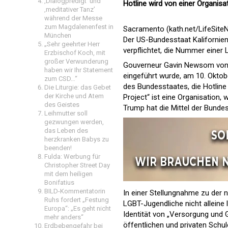
‚Dialogpredigt‘ und
Hotline wird von einer Organisat
‚meditativer Tanz’
während der Messe
zum Magdalenenfest in
Sacramento (kath.net/LifeSite
München
Der US-Bundesstaat Kalifornien
„Sehr geehrter Herr
verpflichtet, die Nummer einer
Erzbischof Koch, mit
großer Verwunderung
Gouverneur Gavin Newsom von 
haben wir Ihr Statement
eingeführt wurde, am 10. Oktobe
zum CSD…“
des Bundesstaates, die Hotline 
Die Liturgie: das Gebet
der Kirche und Atem
Project“ ist eine Organisation
des Geistes
Trump hat die Mittel der Bundes
Leihmutter soll
gezwungen werden,
das Leben des
herzkranken Babys zu
beenden!
Fulda: Werbung für
Christopher Street Day
mit dem heiligen
Bonifatius
BILD-Kommentatorin
In einer Stellungnahme zu der
Ruhs fordert „Festung
LGBT-Jugendliche nicht allein
Europa“: „Es geht nicht
Identität von „Versorgung und G
mehr anders“
öffentlichen und privaten Schul
Erdbebengefahr bei