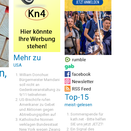
Mehr zu
USA
n,
William Donohue:
Bürgermeister Mamdani
soll nicht an
Gedenkveranstaltung zu
9/11 teilnehmen
Top-15
US-Bischöfe rufen
meist-gelesen
Amerikaner zu Gebet
und Aktionen gegen
Sommerspende für
Abtreibungspillen auf
kath.net - Bitte helfen
Katholische Nonnen
SIE uns jetzt JETZT!
verklagen Bundesstaat
Ein Signal des
New York wegen Zwang