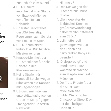
Himmels?
zur Beihilfe zum Suizid
Das Schweigen der
USA: Gericht
Bischöfe zur Causa
entscheidet über Statue
Spahn
von Erzengel Michael
„Sehr geehrter Herr
vor öffentlichem
Erzbischof Koch, mit
Gebäude
n.
großer Verwunderung
Oberster Gerichtshof
g
haben wir Ihr Statement
der USA bestätigt
zum CSD…“
ulen
Regelungen zum Schutz
Leihmutter soll
von Frauen im Sport
vor
gezwungen werden,
US-Außenminister
das Leben des
Rubio: Die UNO hat ihre
herzkranken Babys zu
Mission verloren
beenden!
Knappe Mehrheit der
‚Dialogpredigt‘ und
US-Amerikaner für Zehn
‚meditativer Tanz’
Gebote in den
während der Messe
Klassenzimmern
zum Magdalenenfest in
Keine Strafen für
München
Baseball-Spieler wegen
Der "rote Priester", der
Bibelversen auf Kappen
die Musikwelt
mit Regenbogen
revolutionierte
US-Justizministerium
en
Fulda: Werbung für
unterstützt katholischen
einer
Christopher Street Day
Orden im Kampf gegen
mit dem heiligen
Transgender-Gesetz in
Bonifatius
New York