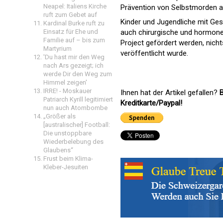
Neapel: Italiens Kirche
Prävention von Selbstmorden a
ruft zum Gebet auf
Kinder und Jugendliche mit Ge
Kardinal Burke ruft zu
Einsatz für Ehe und
auch chirurgische und hormone
Familie auf – bis zum
Project gefördert werden, nicht
Martyrium
veröffentlicht wurde.
'Du hast mir den Weg
nach Ars gezeigt; ich
werde Dir den Weg zum
Himmel zeigen'
IRRE! - Moskauer
Ihnen hat der Artikel gefallen?
B
Patriarch Kyrill legitimiert
Kreditkarte/Paypal!
nun auch Atombombe
„Größer als
[australischer] Football:
Die unstoppbare
Wiederbelebung des
Glaubens“
Frust beim Klima-
Kleber-Jesuiten