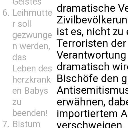
Geistes
dramatische V
Leihmutte
Zivilbevölkerun
r soll
ist es, nicht z
gezwunge
Terroristen der
n werden,
Verantwortung d
das
dramatisch wir
Leben des
Bischöfe den g
herzkrank
Antisemitismus
en Babys
erwähnen, dab
zu
importiertem A
beenden!
Bistum
verschweigen.