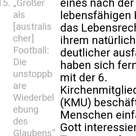
eines nach der
„Größer
lebensfähigen 
als
[australis
das Lebensrech
cher]
ihrem natürlich
Football:
deutlicher aus
Die
haben sich fer
unstoppb
mit der 6.
are
Kirchenmitgli
Wiederbel
(KMU) beschäft
ebung
Menschen einfa
des
Gott interessi
Glaubens“