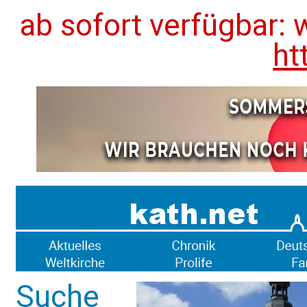
ab sofort verfügbar: 
ht
Suche