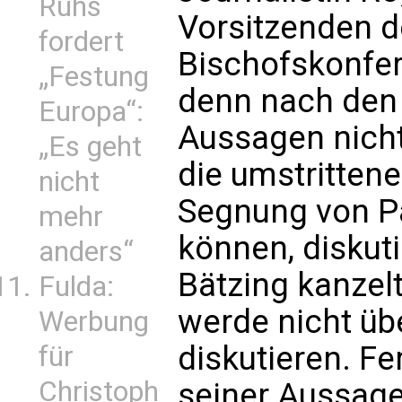
Ruhs
Vorsitzenden d
fordert
Bischofskonfer
„Festung
denn nach den 
Europa“:
Aussagen nicht
„Es geht
die umstritten
nicht
Segnung von Pa
mehr
können, diskuti
anders“
Bätzing kanzelt
Fulda:
werde nicht üb
Werbung
diskutieren. Fe
für
Christoph
seiner Aussage,