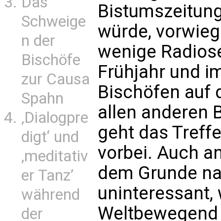
Das
Bistumszeitun
Schweige
würde, vorwieg
n der
wenige Radiose
Bischöfe
Frühjahr und i
zur Causa
Bischöfen auf 
Spahn
allen anderen 
‚Dialogpre
geht das Treff
digt‘ und
vorbei. Auch an
‚meditativ
dem Grunde nac
er Tanz’
uninteressant, 
während
Weltbewegend 
der