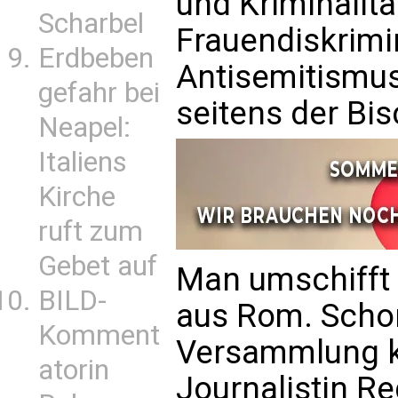
und Kriminalitä
Scharbel
Frauendiskrimi
Erdbeben
Antisemitismu
gefahr bei
seitens der Bi
Neapel:
Italiens
Kirche
ruft zum
Gebet auf
Man umschifft 
BILD-
aus Rom. Scho
Komment
Versammlung ko
atorin
Journalistin Re