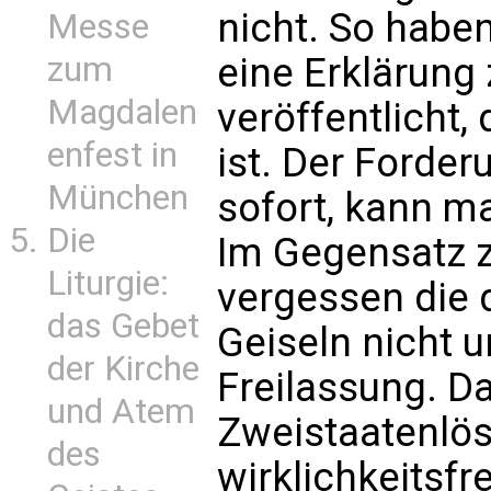
nicht. So habe
Messe
zum
eine Erklärung
Magdalen
veröffentlicht,
enfest in
ist. Der Forder
München
sofort, kann m
Die
Im Gegensatz z
Liturgie:
vergessen die 
das Gebet
Geiseln nicht 
der Kirche
Freilassung. D
und Atem
Zweistaatenlös
des
wirklichkeitsfre