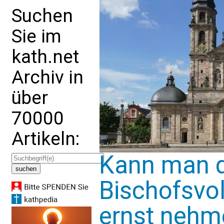
Suchen
Sie im
kath.net
Archiv in
über
70000
Artikeln:
Kann man d
Bischofsvo
ernst nehm