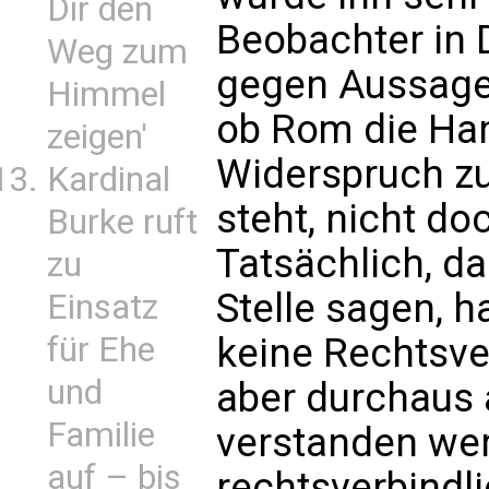
Dir den
Beobachter in
Weg zum
gegen Aussage 
Himmel
ob Rom die Han
zeigen'
Widerspruch zu
Kardinal
steht, nicht do
Burke ruft
Tatsächlich, d
zu
Stelle sagen, h
Einsatz
für Ehe
keine Rechtsver
und
aber durchaus 
Familie
verstanden wer
auf – bis
rechtsverbind