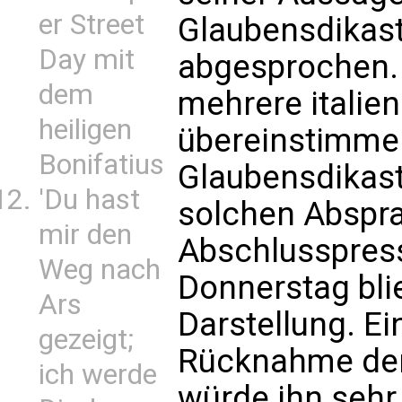
er Street
Glaubensdikas
Day mit
abgesprochen.
dem
mehrere italien
heiligen
übereinstimme
Bonifatius
Glaubensdikas
'Du hast
solchen Abspra
mir den
Abschlusspres
Weg nach
Donnerstag blie
Ars
Darstellung. Ei
gezeigt;
Rücknahme der
ich werde
würde ihn sehr