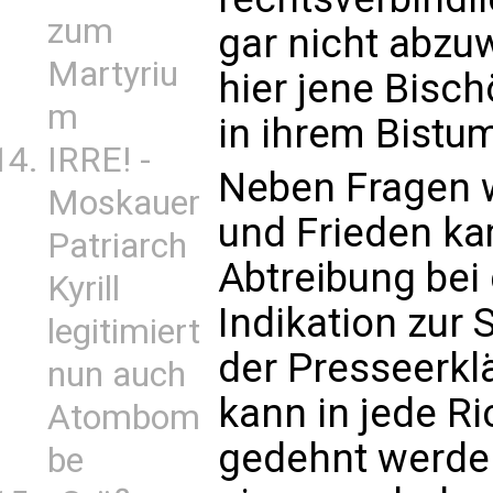
zum
gar nicht abzu
Martyriu
hier jene Bisch
m
in ihrem Bistum
IRRE! -
Neben Fragen w
Moskauer
und Frieden ka
Patriarch
Abtreibung bei
Kyrill
Indikation zur 
legitimiert
der Presseerklä
nun auch
kann in jede R
Atombom
gedehnt werden
be