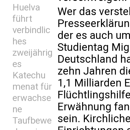
Huelva
Wer das verste
führt
Presseerklärun
verbindlic
der es auch um
hes
Studientag Migr
zweijährig
Deutschland ha
es
zehn Jahren d
Katechu
1,1 Milliarden 
menat für
Flüchtlingshilf
erwachse
Erwähnung fand
ne
sein. Kirchlic
Taufbewe