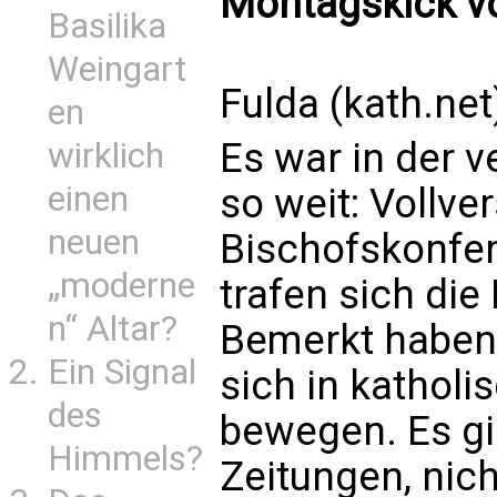
Montagskick v
Basilika
Weingart
Fulda (kath.net
en
Es war in der
wirklich
einen
so weit: Vollv
neuen
Bischofskonfer
„moderne
trafen sich die
n“ Altar?
Bemerkt haben 
Ein Signal
sich in kathol
des
bewegen. Es gi
Himmels?
Zeitungen, nic