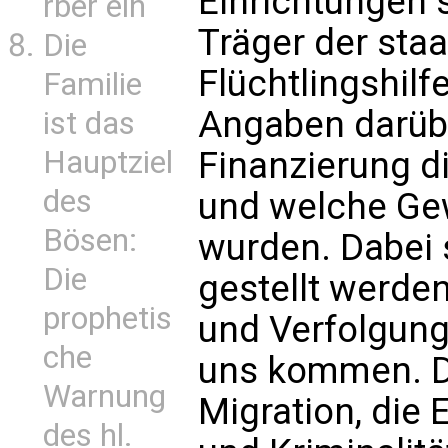
Einrichtungen s
rber ein
Träger der staa
Die
Flüchtlingshilf
Familie
Angaben darübe
ist das
Hauptziel
Finanzierung d
des
und welche Gew
Bösen:
wurden. Dabei s
Die
gestellt werde
prophetis
und Verfolgung 
che
uns kommen. De
Warnung
Migration, die
des hl.