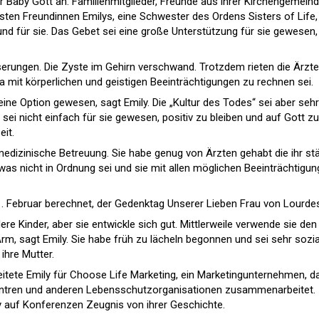
ihr Baby Gott an. Familienmitglieder, Freunde aus ihrer Kirchengemeind
esten Freundinnen Emilys, eine Schwester des Ordens Sisters of Life,
und für sie. Das Gebet sei eine große Unterstützung für sie gewesen,
serungen. Die Zyste im Gehirn verschwand. Trotzdem rieten die Ärzte
da mit körperlichen und geistigen Beeinträchtigungen zu rechnen sei.
 eine Option gewesen, sagt Emily. Die „Kultur des Todes“ sei aber sehr
sei nicht einfach für sie gewesen, positiv zu bleiben und auf Gott zu
eit.
medizinische Betreuung. Sie habe genug von Ärzten gehabt die ihr st
was nicht in Ordnung sei und sie mit allen möglichen Beeinträchtigu
. Februar berechnet, der Gedenktag Unserer Lieben Frau von Lourde
ere Kinder, aber sie entwickle sich gut. Mittlerweile verwende sie den
m, sagt Emily. Sie habe früh zu lächeln begonnen und sei sehr sozia
ihre Mutter.
itete Emily für Choose Life Marketing, ein Marketingunternehmen, d
ntren und anderen Lebensschutzorganisationen zusammenarbeitet.
ly auf Konferenzen Zeugnis von ihrer Geschichte.