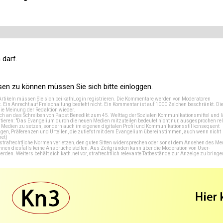
 darf.
n zu können müssen Sie sich bitte einloggen.
Artikeln müssen Sie sich bei
kathLogin registrieren
. Die Kommentare werden von Moderatoren
t. Ein Anrecht auf Freischaltung besteht nicht. Ein Kommentar ist auf 1000 Zeichen beschränkt. Di
e Meinung der Redaktion wieder.
 an das Schreiben von Papst Benedikt zum 45. Welttag der Sozialen Kommunikationsmittel und lä
tieren: "Das Evangelium durch die neuen Medien mitzuteilen bedeutet nicht nur, ausgesprochen rel
en Medien zu setzen, sondern auch im eigenen digitalen Profil und Kommunikationsstil konsequent
en, Präferenzen und Urteilen, die zutiefst mit dem Evangelium übereinstimmen, auch wenn nicht
net
)
e strafrechtliche Normen verletzen, den guten Sitten widersprechen oder sonst dem Ansehen des M
önnen diesfalls keine Ansprüche stellen. Aus Zeitgründen kann über die Moderation von User-
en. Weiters behält sich kath.net vor, strafrechtlich relevante Tatbestände zur Anzeige zu bringe