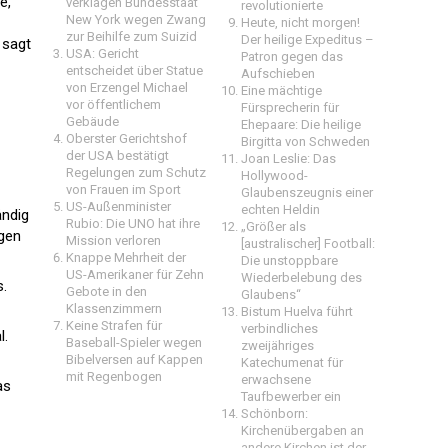
e,
verklagen Bundesstaat
revolutionierte
New York wegen Zwang
Heute, nicht morgen!
zur Beihilfe zum Suizid
Der heilige Expeditus –
 sagt
USA: Gericht
Patron gegen das
entscheidet über Statue
Aufschieben
von Erzengel Michael
Eine mächtige
vor öffentlichem
Fürsprecherin für
Gebäude
Ehepaare: Die heilige
Oberster Gerichtshof
Birgitta von Schweden
der USA bestätigt
Joan Leslie: Das
Regelungen zum Schutz
Hollywood-
von Frauen im Sport
Glaubenszeugnis einer
US-Außenminister
echten Heldin
ändig
Rubio: Die UNO hat ihre
„Größer als
ngen
Mission verloren
[australischer] Football:
Knappe Mehrheit der
Die unstoppbare
US-Amerikaner für Zehn
Wiederbelebung des
s.
Gebote in den
Glaubens“
Klassenzimmern
Bistum Huelva führt
Keine Strafen für
verbindliches
l.
Baseball-Spieler wegen
zweijähriges
Bibelversen auf Kappen
Katechumenat für
mit Regenbogen
erwachsene
as
Taufbewerber ein
Schönborn:
Kirchenübergaben an
andere Kirchen ist der