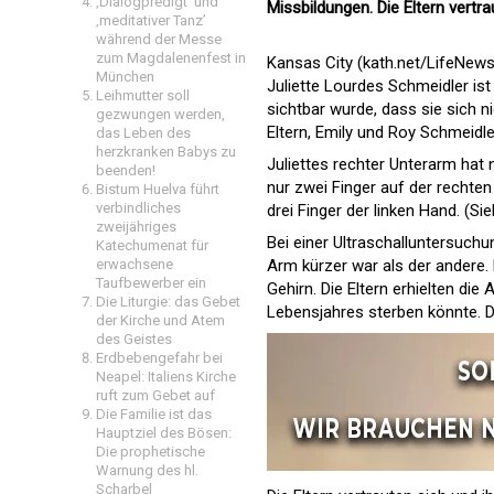
‚Dialogpredigt‘ und
Missbildungen. Die Eltern vertra
‚meditativer Tanz’
während der Messe
zum Magdalenenfest in
Kansas City (kath.net/LifeNews
München
Juliette Lourdes Schmeidler ist
Leihmutter soll
sichtbar wurde, dass sie sich ni
gezwungen werden,
Eltern, Emily und Roy Schmeidler
das Leben des
herzkranken Babys zu
Juliettes rechter Unterarm hat 
beenden!
nur zwei Finger auf der rechten 
Bistum Huelva führt
verbindliches
drei Finger der linken Hand. (Si
zweijähriges
Bei einer Ultraschalluntersuch
Katechumenat für
erwachsene
Arm kürzer war als der andere. 
Taufbewerber ein
Gehirn. Die Eltern erhielten di
Die Liturgie: das Gebet
Lebensjahres sterben könnte. Di
der Kirche und Atem
des Geistes
Erdbebengefahr bei
Neapel: Italiens Kirche
ruft zum Gebet auf
Die Familie ist das
Hauptziel des Bösen:
Die prophetische
Warnung des hl.
Scharbel