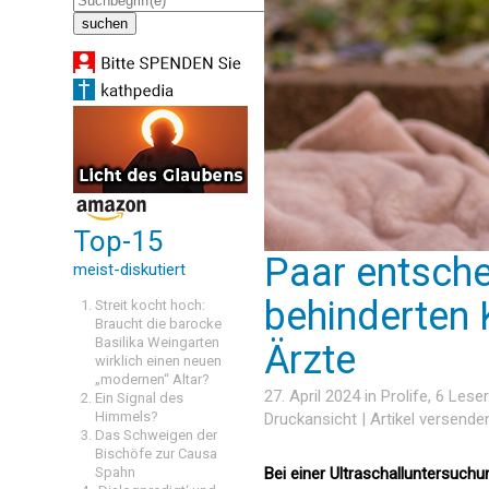
Top-15
Paar entsche
meist-diskutiert
behinderten 
Streit kocht hoch:
Braucht die barocke
Basilika Weingarten
Ärzte
wirklich einen neuen
„modernen“ Altar?
27. April 2024 in
Prolife
, 6 Les
Ein Signal des
Himmels?
Druckansicht
|
Artikel versende
Das Schweigen der
Bischöfe zur Causa
Spahn
Bei einer Ultraschalluntersuch