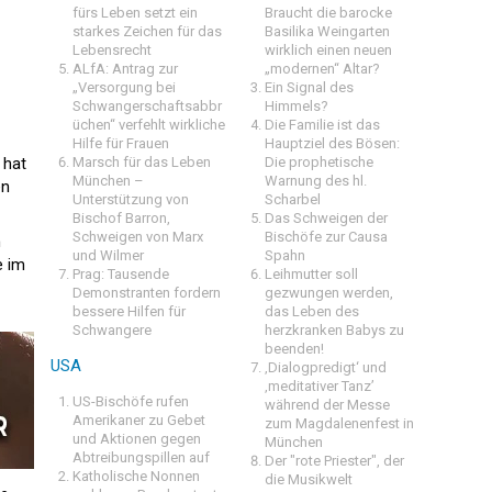
fürs Leben setzt ein
Braucht die barocke
starkes Zeichen für das
Basilika Weingarten
Lebensrecht
wirklich einen neuen
ALfA: Antrag zur
„modernen“ Altar?
„Versorgung bei
Ein Signal des
Schwangerschaftsabbr
Himmels?
üchen“ verfehlt wirkliche
Die Familie ist das
Hilfe für Frauen
Hauptziel des Bösen:
 hat
Marsch für das Leben
Die prophetische
München –
Warnung des hl.
en
Unterstützung von
Scharbel
Bischof Barron,
Das Schweigen der
Schweigen von Marx
Bischöfe zur Causa
n
und Wilmer
Spahn
e im
Prag: Tausende
Leihmutter soll
Demonstranten fordern
gezwungen werden,
bessere Hilfen für
das Leben des
Schwangere
herzkranken Babys zu
beenden!
USA
‚Dialogpredigt‘ und
‚meditativer Tanz’
US-Bischöfe rufen
während der Messe
Amerikaner zu Gebet
zum Magdalenenfest in
und Aktionen gegen
München
Abtreibungspillen auf
Der "rote Priester", der
Katholische Nonnen
die Musikwelt