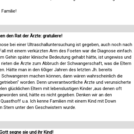
 Familie!
n den Rat der Ärzte: gratuliere!
gnose bei einer Ultraschalluntersuchung ist gegeben, auch noch nach
Fall mit einem verkürzten Arm des Foeten war die Diagnose einfach.
m Gehin später klinische Bedeutung gehabt hätte, ist ungewiss und
 rieten die Ärzte zum Abbruch der Schwangerschaft, was die Eltern
en. Hätte man in den 60iger Jahren des letzten Jh. bereits
ei Schwangeren machen können, dann wären wahrscheinlich die
etrieben" worden. Denn unverantwortliche Ärzte und verunsicherte
len glücklichen Eltern mit lebenslustigen Kinder ,aus denen oft
geworden sind, hätte es nicht gegeben. Denken wir an den
uasthoff u.a. Ich kenne Familien mit einem Kind mit Down
n Stern unter den Geschwistern wurde.
 Gott segne sie und ihr Kind!