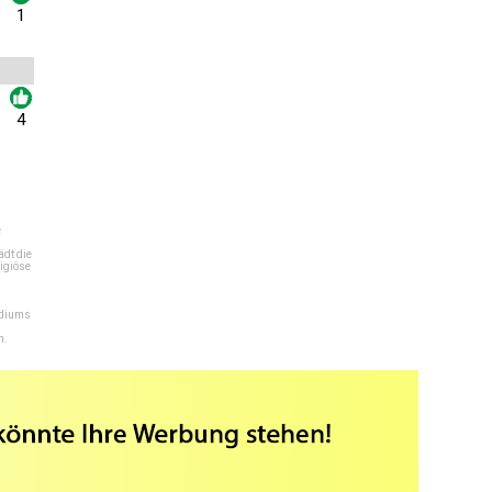
1
4
e
dt die
igiöse
ediums
n.