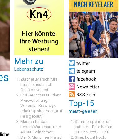
Mehr zu
Lebensschutz
es
Zürcher ‚Marsch fürs
Läbe‘ erneut nach
Oerlikon verlegt
Erst Gerichtssaal, dann
Preisverleihung:
Top-15
Weronika Krawczyk
erhält Opoka-Preis „Auf
meist-gelesen
Fels gebaut“
Marsch für das
Sommerspende für
Leben/Warschau: rund
kath.net - Bitte helfen
40.000 Teilnehmer!
SIE uns jetzt JETZT!
liche
Der 6. Münchner Marsch
Streit kocht hoch: