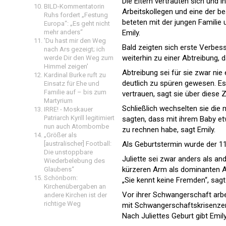
Die Eltern vertrauten sich und 
BILD-Kommentatorin
Arbeitskollegen und eine der b
Ruhs fordert „Festung
beteten mit der jungen Familie 
Europa“: „Es geht nicht
mehr anders“
Emily.
'Du hast mir den Weg
Bald zeigten sich erste Verbes
nach Ars gezeigt; ich
weiterhin zu einer Abtreibung, 
werde Dir den Weg zum
Himmel zeigen'
Abtreibung sei für sie zwar nie
Kardinal Burke ruft zu
deutlich zu spüren gewesen. Es 
Einsatz für Ehe und
Familie auf – bis zum
vertrauen, sagt sie über diese Z
Martyrium
Schließlich wechselten sie die 
IRRE! - Moskauer
Patriarch Kyrill legitimiert
sagten, dass mit ihrem Baby et
nun auch Atombombe
zu rechnen habe, sagt Emily.
„Größer als
[australischer] Football:
Als Geburtstermin wurde der 11
Die unstoppbare
Juliette sei zwar anders als and
Wiederbelebung des
kürzeren Arm als dominanten Ar
Glaubens“
Schönborn:
„Sie kennt keine Fremden“, sagt 
Kirchenübergaben an
Vor ihrer Schwangerschaft arbe
andere Kirchen ist der
richtige Weg
mit Schwangerschaftskrisenze
Nach Juliettes Geburt gibt Emi