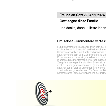
Freude an Gott
27. April 2024
Gott segne diese Familie
und danke, dass Juliette leben
Um selbst Kommentare verfasse
Für die Kommentiermöglichkeit von kath.net-
stichprobenartig überprüft und freigeschalte
Kommentare geben nicht notwendigerweise di
kath.net verweist in dem Zusammenhang auch
Kommentatoren dazu ein, sich daran zu orien
Inhalte auf die Plattformen der verschieden
Zeugnis abzulegen hinsichtlich Entscheidung
explizit davon gesprochen wird." (
www.kath.
kath.net behält sich vor, Kommentare, welch
zuwiderlaufen, zu entfernen. Die Benutzer k
Kommentaren keine Korrespondenz geführt werd