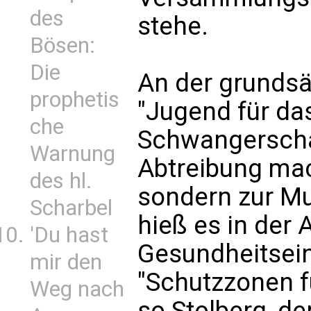
des
stehe.
Bösen:
Die
An der grundsä
prophetis
"Jugend für das
che
Schwangerschaf
Warnung
Abtreibung mac
des hl.
sondern zur Mut
Scharbel
hieß es in der
'Du hast
Gesundheitsein
mir den
"Schutzzonen f
Weg nach
so Stolberg, de