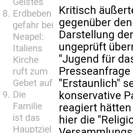
Geistes
Kritisch äußert
Erdbeben
gegenüber den 
gefahr bei
Darstellung de
Neapel:
ungeprüft über
Italiens
"Jugend für da
Kirche
Presseanfrage
ruft zum
"Erstaunlich" s
Gebet auf
Die
konservative P
Familie
reagiert hätte
ist das
hier die "Relig
Hauptziel
Versammlungsfr