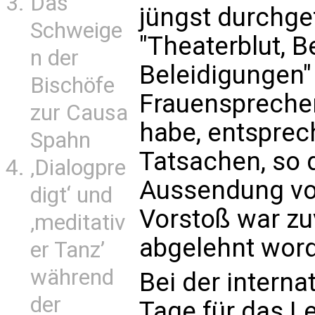
Das
jüngst durchg
Schweige
"Theaterblut, 
n der
Beleidigungen"
Bischöfe
Frauensprecher
zur Causa
habe, entspre
Spahn
Tatsachen, so d
‚Dialogpre
Aussendung vo
digt‘ und
Vorstoß war zuv
‚meditativ
abgelehnt wor
er Tanz’
während
Bei der intern
der
Tage für das L