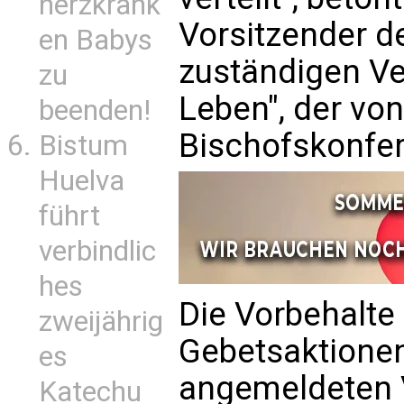
herzkrank
Vorsitzender d
en Babys
zuständigen Ve
zu
Leben", der vo
beenden!
Bischofskonfer
Bistum
Huelva
führt
verbindlic
hes
Die Vorbehalte
zweijährig
Gebetsaktione
es
angemeldeten
Katechu