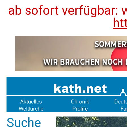
ab sofort verfügbar: 
ht
Suche