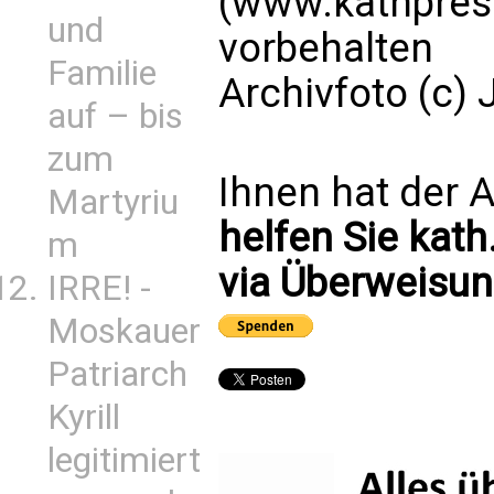
(www.kathpress
und
vorbehalten
Familie
Archivfoto (c)
auf – bis
zum
Ihnen hat der A
Martyriu
helfen Sie kath
m
via Überweisun
IRRE! -
Moskauer
Patriarch
Kyrill
legitimiert