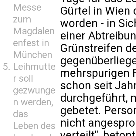
Messe
Gürtel in Wien
zum
worden - in Si
Magdalen
einer Abtreibu
enfest in
Grünstreifen de
München
gegenüberliege
Leihmutte
mehrspurigen F
r soll
schon seit Jah
gezwunge
durchgeführt, m
n werden,
gebetet. Perso
das
nicht angespro
Leben des
verteilt", beton