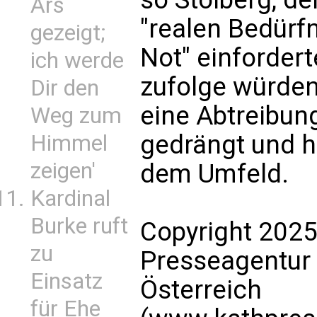
Ars
"realen Bedürf
gezeigt;
Not" einforder
ich werde
zufolge würden
Dir den
eine Abtreibun
Weg zum
gedrängt und h
Himmel
zeigen'
dem Umfeld.
Kardinal
Burke ruft
Copyright 2025
zu
Presseagentur
Einsatz
Österreich
für Ehe