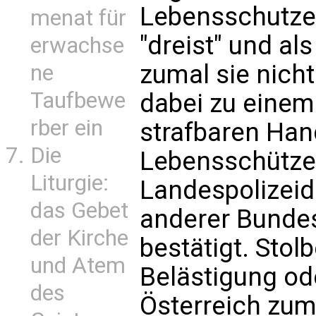
Lebensschutzes
menat für
"dreist" und al
erwachse
zumal sie nicht
ne
Taufbewe
dabei zu einem
rber ein
strafbaren Han
Die
Lebensschütze
Liturgie:
Landespolizeid
das Gebet
anderer Bundes
der Kirche
bestätigt. Stol
und Atem
Belästigung ode
des
Österreich zum 