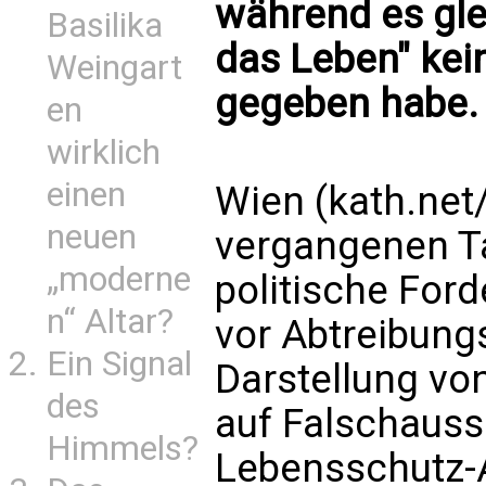
während es glei
Basilika
das Leben" kei
Weingart
gegeben habe.
en
wirklich
einen
Wien (kath.net
neuen
vergangenen T
„moderne
politische For
n“ Altar?
vor Abtreibung
Ein Signal
Darstellung vo
des
auf Falschauss
Himmels?
Lebensschutz-A