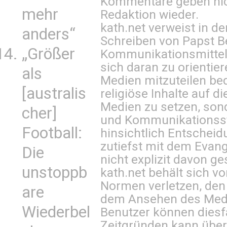
Kommentare geben nic
mehr
Redaktion wieder.
kath.net verweist in
anders“
Schreiben von Papst B
„Größer
Kommunikationsmittel 
sich daran zu orientie
als
Medien mitzuteilen be
[australis
religiöse Inhalte auf 
Medien zu setzen, sond
cher]
und Kommunikationsst
Football:
hinsichtlich Entscheid
zutiefst mit dem Eva
Die
nicht explizit davon ge
unstoppb
kath.net behält sich v
Normen verletzen, den
are
dem Ansehen des Mediu
Wiederbel
Benutzer können diesfa
Zeitgründen kann über