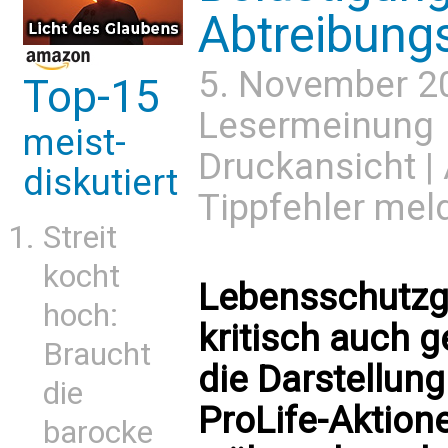
Abtreibung
5. November 2
Top-15
Lesermeinung
meist-
Druckansicht
|
diskutiert
Tippfehler mel
Streit
kocht
Lebensschutzg
hoch:
kritisch auch 
Braucht
die Darstellung
die
ProLife-Aktion
barocke