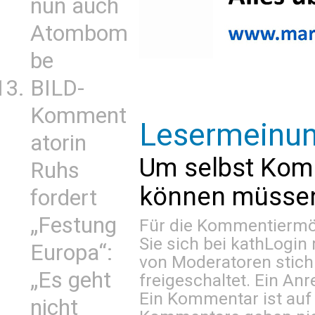
nun auch
Atombom
be
BILD-
Komment
Lesermeinu
atorin
Um selbst Kom
Ruhs
können müssen 
fordert
„Festung
Für die Kommentiermög
Sie sich bei
kathLogin 
Europa“:
von Moderatoren stich
„Es geht
freigeschaltet. Ein Anr
Ein Kommentar ist auf
nicht