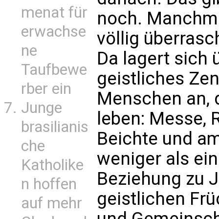
menat für
noch. Manchma
erwachse
völlig überras
ne
Da lagert sich 
Taufbewe
geistliches Ze
rber ein
Menschen an, 
Junge
leben: Messe, 
brasilianis
Beichte und am
che
weniger als ein
Katholike
Beziehung zu J
n hoffen
geistlichen Fr
auf mehr
und Gemeinscha