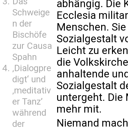
Das
abhängig. Die K
Schweige
Ecclesia milita
n der
Menschen. Sie 
Bischöfe
Sozialgestalt 
zur Causa
Leicht zu erken
Spahn
die Volkskirch
‚Dialogpre
anhaltende un
digt‘ und
Sozialgestalt d
‚meditativ
untergeht. Di
er Tanz’
mehr mit.
während
Niemand mache 
der