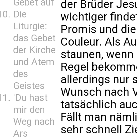
Gebet auf
der Brüder Jesu
Die
wichtiger finde
Liturgie:
Promis und die 
das Gebet
Couleur. Als A
der Kirche
staunen, wenn 
und Atem
Regel bekomm
des
allerdings nur 
Geistes
Wunsch nach Ve
'Du hast
tatsächlich auc
mir den
Fällt man näml
Weg nach
sehr schnell Zi
Ars