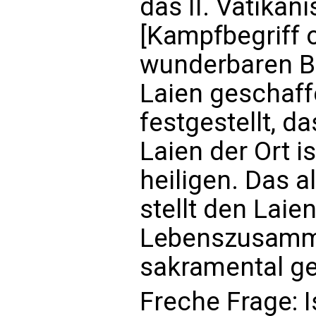
das II. Vatika
[Kampfbegriff o
wunderbaren Be
Laien geschaf
festgestellt, d
Laien der Ort i
heiligen. Das 
stellt den Laie
Lebenszusamm
sakramental ge
Freche Frage: Is