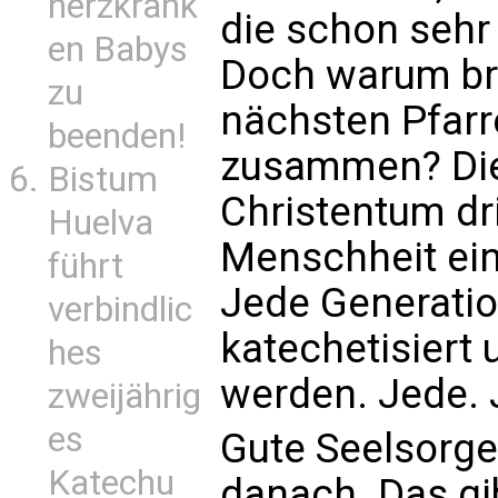
herzkrank
die schon sehr
en Babys
Doch warum br
zu
nächsten Pfarr
beenden!
zusammen? Die 
Bistum
Christentum drin
Huelva
Menschheit ein 
führt
Jede Generatio
verbindlic
katechetisiert
hes
werden. Jede. 
zweijährig
es
Gute Seelsorge
Katechu
danach. Das gi