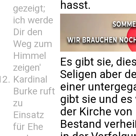
hasst.
gezeigt;
ich werde
Dir den
Weg zum
Himmel
Es gibt sie, die
zeigen'
Seligen aber d
Kardinal
einer untergeg
Burke ruft
gibt sie und es
zu
der Kirche von 
Einsatz
Bestand verheiß
für Ehe