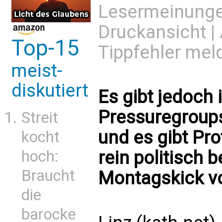
Lesermeinung
Druckansicht
|
Top-15
Tippfehler mel
meist-
diskutiert
Es gibt jedoch
Pressuregroups
Streit
und es gibt Pro
kocht
hoch:
rein politisch 
Braucht
Montagskick v
die
barocke