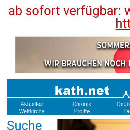
ab sofort verfügbar: 
ht
Suche