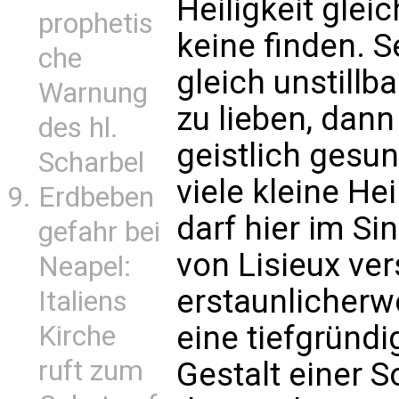
Heiligkeit glei
prophetis
keine finden. S
che
gleich unstill
Warnung
zu lieben, dann
des hl.
geistlich gesu
Scharbel
viele kleine Hei
Erdbeben
darf hier im Si
gefahr bei
von Lisieux ve
Neapel:
erstaunlicherw
Italiens
eine tiefgründi
Kirche
ruft zum
Gestalt einer 