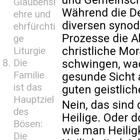
Glaubensl
Während die De
ehre und
diversen synod
ehrfürchti
Prozesse die A
ge
christliche Mo
Liturgie
Die
schwingen, wa
Familie
gesunde Sicht 
ist das
guten geistlic
Hauptziel
Nein, das sind 
des
Heilige. Oder 
Bösen:
wie man Heiligk
Die