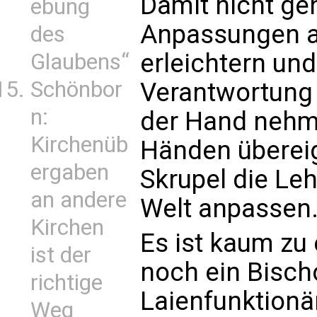
Damit nicht gen
ebung
Anpassungen an
des
erleichtern un
Glaubens“
Schönbor
Verantwortung
n:
der Hand nehm
Kirchenüb
Händen übereig
ergaben
Skrupel die Le
an andere
Welt anpassen
Kirchen
Es ist kaum zu 
ist der
noch ein Bisch
richtige
Laienfunktionär
Weg