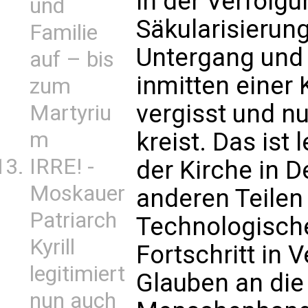
in der Verfolgu
und
Säkularisierung
Familie
Untergang und 
auf – bis
inmitten einer 
zum
vergisst und n
Martyriu
m
kreist. Das ist 
IRRE! -
der Kirche in D
Moskauer
anderen Teilen
Patriarch
Technologische
Kyrill
Fortschritt in 
legitimiert
Glauben an die
nun auch