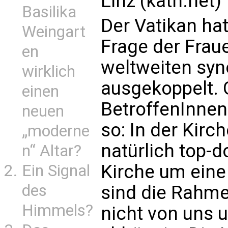
Linz (kath.net)
Basilika
Der Vatikan hat
Weingart
Frage der Frau
en
weltweiten syn
wirklich
ausgekoppelt. 
einen
BetroffenInnen.
neuen
so: In der Kir
„moderne
natürlich top-d
n“ Altar?
Kirche um eine 
Ein Signal
des
sind die Rahm
Himmels?
nicht von uns 