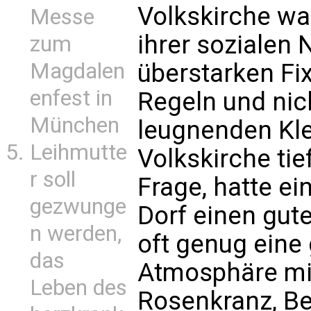
Volkskirche war
Messe
ihrer sozialen 
zum
Magdalen
überstarken Fi
enfest in
Regeln und nic
München
leugnenden Kle
Leihmutte
Volkskirche tie
r soll
Frage, hatte ei
gezwunge
Dorf einen gute
n werden,
oft genug eine
das
Atmosphäre mi
Leben des
Rosenkranz, Be