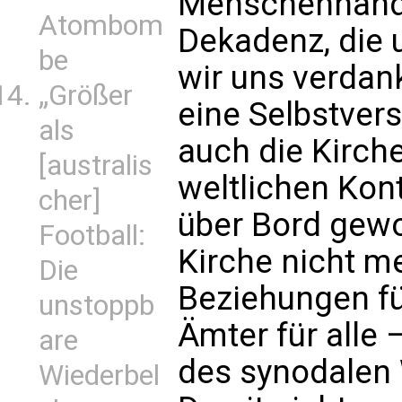
Menschenhand 
Atombom
Dekadenz, die 
be
wir uns verdank
„Größer
eine Selbstvers
als
auch die Kirch
[australis
weltlichen Kont
cher]
über Bord gewo
Football:
Kirche nicht m
Die
Beziehungen für
unstoppb
Ämter für alle 
are
des synodalen
Wiederbel