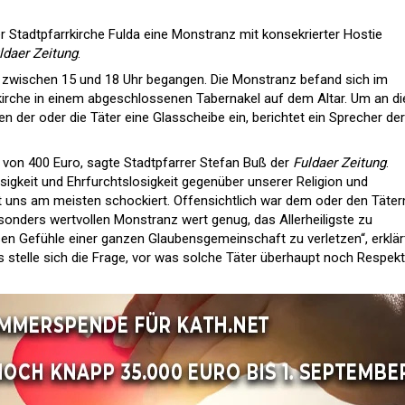
 Stadtpfarrkirche Fulda eine Monstranz mit konsekrierter Hostie
ldaer Zeitung
.
i zwischen 15 und 18 Uhr begangen. Die Monstranz befand sich im
irche in einem abgeschlossenen Tabernakel auf dem Altar. Um an di
 der oder die Täter eine Glasscheibe ein, berichtet ein Sprecher der
 von 400 Euro, sagte Stadtpfarrer Stefan Buß der
Fuldaer Zeitung
.
sigkeit und Ehrfurchtslosigkeit gegenüber unserer Religion und
at uns am meisten schockiert. Offensichtlich war dem oder den Täter
esonders wertvollen Monstranz wert genug, das Allerheiligste zu
sen Gefühle einer ganzen Glaubensgemeinschaft zu verletzen“, erklär
s stelle sich die Frage, vor was solche Täter überhaupt noch Respek