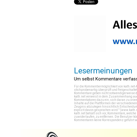
Lesermeinungen
Um selbst Kommentare verfasse
Für die Kommentiermöglichkeit von kath.net-
stichprobenartig überprüft und freigeschalte
Kommentare geben nicht notwendigerweise di
kath.net verweist in dem Zusammenhang auch
Kommentatoren dazu ein, sich daran zu orien
Inhalte auf die Plattformen der verschieden
Zeugnis abzulegen hinsichtlich Entscheidung
explizit davon gesprochen wird." (
www.kath.
kath.net behält sich vor, Kommentare, welch
zuwiderlaufen, zu entfernen. Die Benutzer k
Kommentaren keine Korrespondenz geführt werd