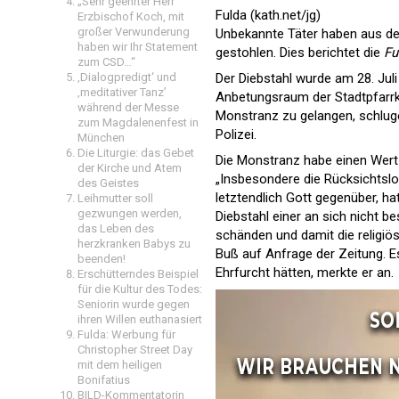
„Sehr geehrter Herr
Fulda (kath.net/jg)
Erzbischof Koch, mit
großer Verwunderung
Unbekannte Täter haben aus der
haben wir Ihr Statement
gestohlen. Dies berichtet die
Fu
zum CSD…“
‚Dialogpredigt‘ und
Der Diebstahl wurde am 28. Jul
‚meditativer Tanz’
Anbetungsraum der Stadtpfarrk
während der Messe
Monstranz zu gelangen, schlugen
zum Magdalenenfest in
Polizei.
München
Die Liturgie: das Gebet
Die Monstranz habe einen Wert
der Kirche und Atem
„Insbesondere die Rücksichtslo
des Geistes
letztendlich Gott gegenüber, h
Leihmutter soll
gezwungen werden,
Diebstahl einer an sich nicht b
das Leben des
schänden und damit die religiö
herzkranken Babys zu
Buß auf Anfrage der Zeitung. E
beenden!
Ehrfurcht hätten, merkte er an.
Erschütterndes Beispiel
für die Kultur des Todes:
Seniorin wurde gegen
ihren Willen euthanasiert
Fulda: Werbung für
Christopher Street Day
mit dem heiligen
Bonifatius
BILD-Kommentatorin