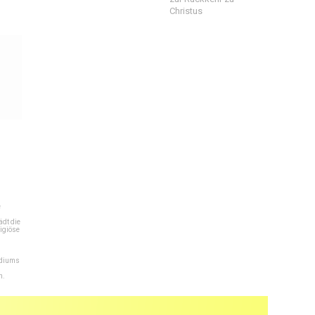
Christus
e
dt die
igiöse
ediums
n.