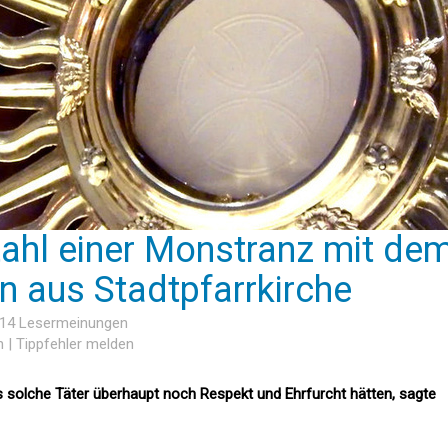
tahl einer Monstranz mit de
en aus Stadtpfarrkirche
 14 Lesermeinungen
n
|
Tippfehler melden
as solche Täter überhaupt noch Respekt und Ehrfurcht hätten, sagte