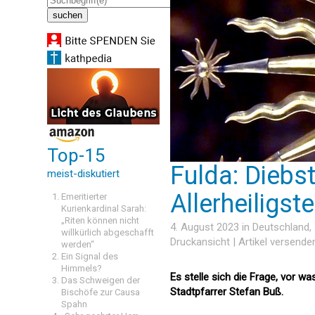
Top-15
Fulda: Diebs
meist-diskutiert
Allerheiligst
Emeritierter
Kurienkardinal Sarah:
„Riten können nicht
4. August 2023 in
Deutschland
,
willkürlich abgeschafft
Druckansicht
|
Artikel versende
werden“
Ein Signal des
Himmels?
Es stelle sich die Frage, vor w
Das Schweigen der
Stadtpfarrer Stefan Buß.
Bischöfe zur Causa
Spahn