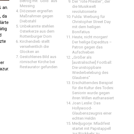
betrog mit "Gold" aus
Der "rote Priester", der
Messing
die Musikwelt
ß an.
Diözesen ergreifen
revolutionierte
, da
Maßnahmen gegen
Fulda: Werbung für
Diebstahl
Christopher Street Day
lärte
Unbekannte stehlen
mit dem heiligen
ätig
Osterkerze aus dem
Bonifatius
d
Rottenburger Dom
Heute, nicht morgen!
zte
Kirchendieb stellt
Der heilige Expeditus –
versehentlich die
Patron gegen das
Glocken an
Aufschieben
Gestohlenes Bild aus
„Größer als
römischer Kirche bei
der
[australischer] Football:
Restaurator gefunden
Die unstoppbare
azur.
Wiederbelebung des
Glaubens“
Erschütterndes Beispiel
für die Kultur des Todes:
Seniorin wurde gegen
ihren Willen euthanasiert
Joan Leslie: Das
Hollywood-
Glaubenszeugnis einer
echten Heldin
Medjugorje: Mladifest
startet mit Papstappell
zur Rückkehr zu