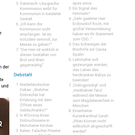
spes unica
Österreich: Liturgische
Ein Signal des
Kommission wirbt für
Himmels?
Kommunion in beiderlei
„Sehr geehrter Herr
Gestalt
Erzbischof Koch, mit
„Ich kann die
großer Verwunderung
Kommunion nicht
e
haben wir Ihr Statement
empfangen. Ist es
zum CSD…“
trotzdem sinnvoll, zur
Das Schweigen der
Messe zu gehen?“
Bischöfe zur Causa
"Der Herr ist wirklich in
Spahn
diesen Gestalten von
Leihmutter soll
Brot und Wein
gezwungen werden,
gegenwärtig"
n der
das Leben des
Diebstahl
herzkranken Babys zu
te
beenden!
Niederländischer
‚Dialogpredigt‘ und
t und
Dekan: „Welcher
‚meditativer Tanz’
Einbrecher hat
während der Messe
Erfahrung mit dem
zum Magdalenenfest in
Öffnen eines
München
Geldschranks?“
Emeritierter
In #Corona-Krise:
Kurienkardinal Sarah:
Einbruchsserie in
„Riten können nicht
Münchener Kirchen
willkürlich abgeschafft
Italien: Falscher Priester
werden“