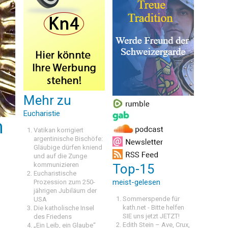
Mehr zu
Eucharistie
m
Vatikan korrigiert
argentinische Bischöfe:
Gläubige dürfen kniend
und auf die Zunge
kommunizieren
Top-15
Eucharistische
meist-gelesen
Prozession zum 250-
jährigen Jubiläum der
Sommerspende für
USA
kath.net - Bitte helfen
Die katholische Insel
SIE uns jetzt JETZT!
des Friedens
Edith Stein – Ave, Crux,
„Ein Leib, ein Glaube“