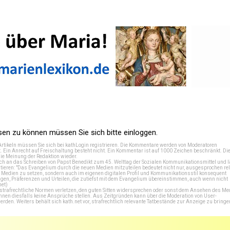
n zu können müssen Sie sich bitte einloggen.
Artikeln müssen Sie sich bei
kathLogin registrieren
. Die Kommentare werden von Moderatoren
t. Ein Anrecht auf Freischaltung besteht nicht. Ein Kommentar ist auf 1000 Zeichen beschränkt. Di
e Meinung der Redaktion wieder.
 an das Schreiben von Papst Benedikt zum 45. Welttag der Sozialen Kommunikationsmittel und lä
tieren: "Das Evangelium durch die neuen Medien mitzuteilen bedeutet nicht nur, ausgesprochen rel
en Medien zu setzen, sondern auch im eigenen digitalen Profil und Kommunikationsstil konsequent
en, Präferenzen und Urteilen, die zutiefst mit dem Evangelium übereinstimmen, auch wenn nicht
net
)
e strafrechtliche Normen verletzen, den guten Sitten widersprechen oder sonst dem Ansehen des M
önnen diesfalls keine Ansprüche stellen. Aus Zeitgründen kann über die Moderation von User-
en. Weiters behält sich kath.net vor, strafrechtlich relevante Tatbestände zur Anzeige zu bringe