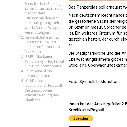
Ruhs fordert „Festung
Das Panzerglas soll erneuert w
Europa“: „Es geht nicht
mehr anders“
Nach deutschem Recht handelt e
'Du hast mir den Weg
die gestohlene Sache der religi
nach Ars gezeigt; ich
Dr. Szymon Mazur, Sprecher des 
werde Dir den Weg zum
Himmel zeigen'
ist. Ein weiteres Kriterium für 
Kardinal Burke ruft zu
gestohlen hätten, der durch ei
Einsatz für Ehe und
er.
Familie auf – bis zum
Martyrium
Die Stadtpfarrkirche und der A
IRRE! - Moskauer
Überwachungskamera gibt es nic
Patriarch Kyrill legitimiert
Stille, eine Überwachungskame
nun auch Atombombe
Frust beim Klima-
Kleber-Jesuiten
„Größer als
Foto: Symbolbild Monstranz
[australischer] Football:
Die unstoppbare
Wiederbelebung des
Glaubens“
Ihnen hat der Artikel gefallen?
B
Kreditkarte/Paypal!