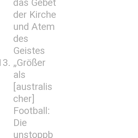
das Gebet
der Kirche
und Atem
des
Geistes
„Größer
als
[australis
cher]
Football:
Die
unstoppb