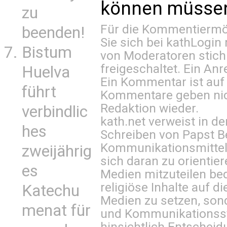
können müssen 
zu
Für die Kommentiermög
beenden!
Sie sich bei
kathLogin 
Bistum
von Moderatoren stich
freigeschaltet. Ein Anr
Huelva
Ein Kommentar ist auf
führt
Kommentare geben nic
Redaktion wieder.
verbindlic
kath.net verweist in
hes
Schreiben von Papst B
Kommunikationsmittel 
zweijährig
sich daran zu orientie
es
Medien mitzuteilen be
religiöse Inhalte auf 
Katechu
Medien zu setzen, sond
menat für
und Kommunikationsst
hinsichtlich Entscheid