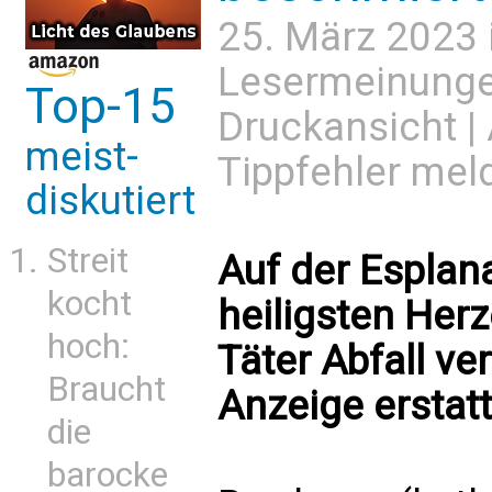
25. März 2023 
Lesermeinung
Top-15
Druckansicht
|
meist-
Tippfehler mel
diskutiert
Streit
Auf der Esplan
kocht
heiligsten Her
hoch:
Täter Abfall ve
Braucht
Anzeige erstatt
die
barocke