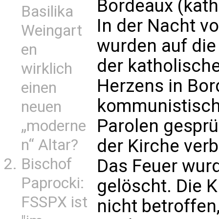
Bordeaux (kath
Basilika
In der Nacht v
Weingart
wurden auf di
en
der katholische
wirklich
Herzens in Bor
einen
kommunistisch
neuen
Parolen gesprü
„moderne
der Kirche verb
n“ Altar?
Bischof
Das Feuer wur
Paprocki:
gelöscht. Die 
FSSPX ist
nicht betroffen