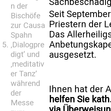
Sachbeschädigu
n der
Seit September
Bischöfe
Priestern der L
zur Causa
Das Allerheiligs
Spahn
Anbetungskape
‚Dialogpre
ausgesetzt.
digt‘ und
‚meditativ
er Tanz’
während
Ihnen hat der A
der
helfen Sie kath
Messe
via Überweisun