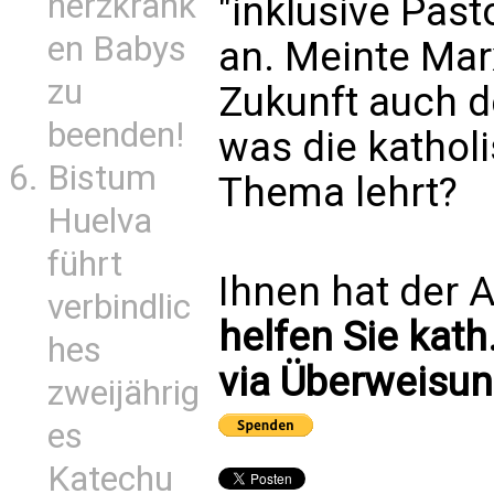
herzkrank
"inklusive Past
en Babys
an. Meinte Marx
zu
Zukunft auch d
beenden!
was die kathol
Bistum
Thema lehrt?
Huelva
führt
Ihnen hat der A
verbindlic
helfen Sie kath
hes
via Überweisun
zweijährig
es
Katechu