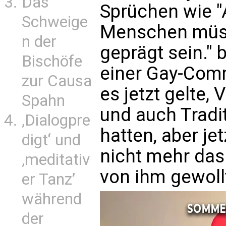
Das
Sprüchen wie "
Schweige
Menschen müss
n der
geprägt sein." 
Bischöfe
einer Gay-Comm
zur Causa
es jetzt gelte,
Spahn
und auch Tradit
‚Dialogpre
hatten, aber jet
digt‘ und
nicht mehr das 
‚meditativ
von ihm gewoll
er Tanz’
während
der