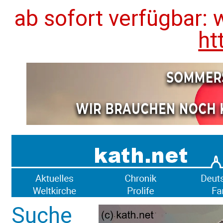
ab sofort verfügbar: 
ht
Suche