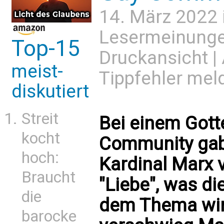
14. März 2022 
Lesermeinung
Top-15
Druckansicht
|
meist-
Tippfehler mel
diskutiert
Streit
Bei einem Gotte
kocht
Community ga
hoch:
Kardinal Marx 
Braucht
"Liebe", was di
die
dem Thema wirk
barocke