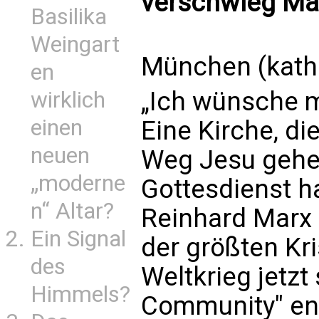
verschwieg Mar
Basilika
Weingart
München (kath
en
„Ich wünsche mi
wirklich
einen
Eine Kirche, die
neuen
Weg Jesu gehen
„moderne
Gottesdienst h
n“ Altar?
Reinhard Marx
Ein Signal
der größten Kr
des
Weltkrieg jetzt
Himmels?
Community" ent