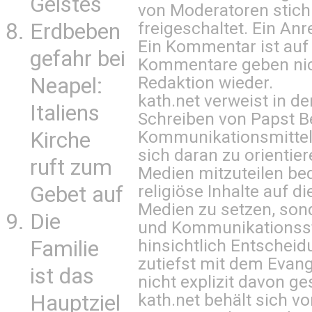
Geistes
von Moderatoren stich
freigeschaltet. Ein Anr
Erdbeben
Ein Kommentar ist auf
gefahr bei
Kommentare geben nic
Redaktion wieder.
Neapel:
kath.net verweist in
Italiens
Schreiben von Papst B
Kommunikationsmittel 
Kirche
sich daran zu orientie
ruft zum
Medien mitzuteilen be
religiöse Inhalte auf 
Gebet auf
Medien zu setzen, sond
Die
und Kommunikationsst
hinsichtlich Entscheid
Familie
zutiefst mit dem Eva
ist das
nicht explizit davon ge
kath.net behält sich v
Hauptziel