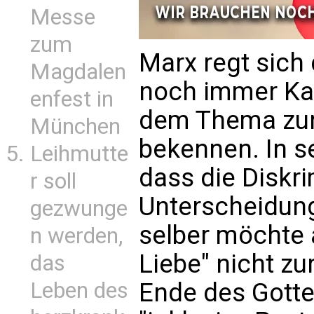
Messe
zum
Marx regt sich
Magdalen
noch immer Kat
enfest in
dem Thema zur
München
bekennen. In se
Leihmutte
dass die Diskri
r soll
Unterscheidung
gezwunge
selber möchte 
n werden,
Liebe" nicht zu
das
Leben des
Ende des Gotte