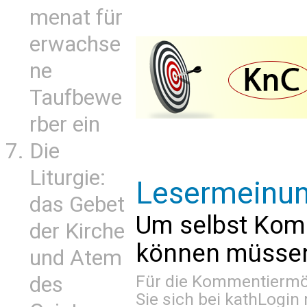
menat für
erwachse
ne
Taufbewe
rber ein
Die
Liturgie:
Lesermeinu
das Gebet
Um selbst Kom
der Kirche
können müssen 
und Atem
Für die Kommentiermög
des
Sie sich bei
kathLogin 