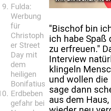
Fulda:
Werbung
für
"Bischof bin ic
Christoph
ich habe Spaß 
er Street
zu erfreuen." 
Day mit
Interview natü
dem
klingeln Mensc
heiligen
und wollen die
Bonifatius
sage dann scherz
Erdbeben
aus dem Haus, 
gefahr bei
wieder neu verg