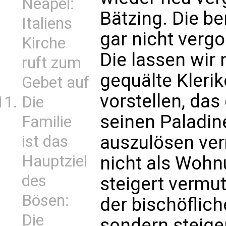
Neapel:
Bätzing. Die 
Italiens
gar nicht vergo
Kirche
Die lassen wir
ruft zum
gequälte Kleri
Gebet auf
vorstellen, das
Die
seinen Paladin
Familie
auszulösen ve
ist das
Hauptziel
nicht als Wohn
des
steigert vermut
Bösen:
der bischöflic
Die
sondern steige