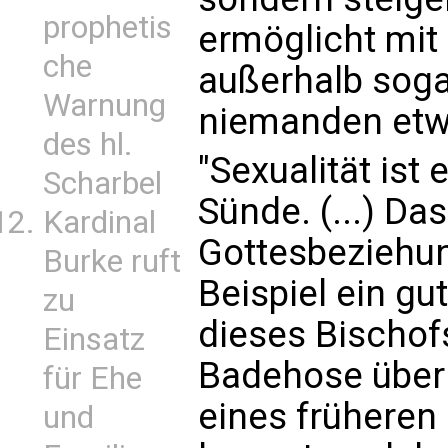
prophetis
ermöglicht mit
che
außerhalb soga
Warnung
niemanden etw
des hl.
"Sexualität ist
Scharbel
Sünde. (...) Das
Kardinal
Gottesbeziehun
Burke ruft
Beispiel ein gut
zu
dieses Bischof
Einsatz
Badehose über
für Ehe
eines früheren
und