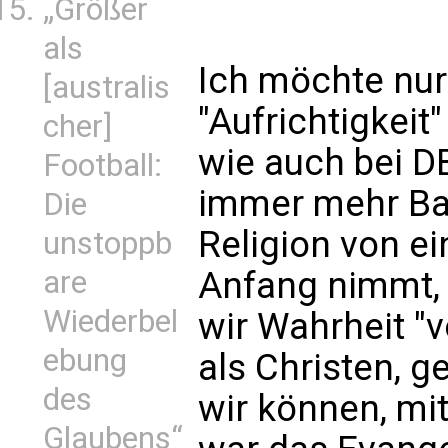
„Größer
als
Ich möchte nur
[australis
"Aufrichtigkeit"
cher]
wie auch bei D
Football:
immer mehr Bah
Die
Religion von ei
unstoppb
are
Anfang nimmt, 
Wiederbel
wir Wahrheit "
ebung
als Christen, g
des
wir können, mi
Glaubens“