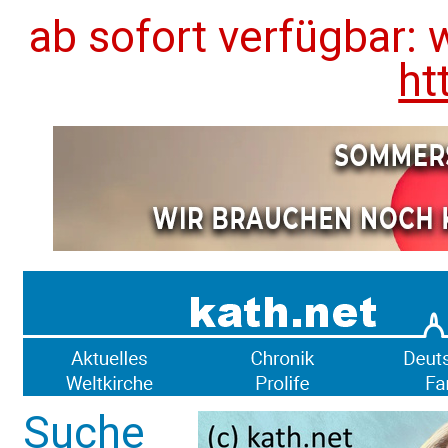
ab sofort verfügbar: 
ht
Suche