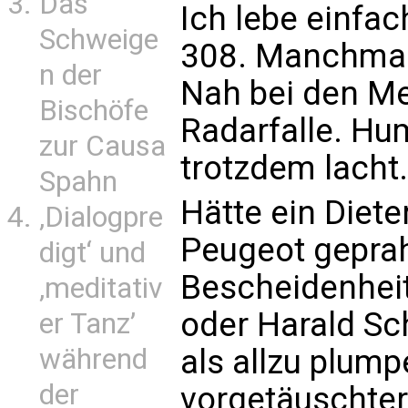
Das
Ich lebe einfac
Schweige
308. Manchmal 
n der
Nah bei den Me
Bischöfe
Radarfalle. Hu
zur Causa
trotzdem lacht.
Spahn
Hätte ein Diet
‚Dialogpre
Peugeot geprahl
digt‘ und
Bescheidenheit
‚meditativ
oder Harald Sc
er Tanz’
während
als allzu plum
der
vorgetäuschter