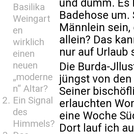
und dumm. Es h
Basilika
Badehose um. 
Weingart
Männlein sein,
en
allein? Das ka
wirklich
nur auf Urlaub 
einen
neuen
Die Burda-Jllus
„moderne
jüngst von den
n“ Altar?
Seiner bischöf
Ein Signal
erlauchten Wor
des
eine Woche Süd
Himmels?
Dort lauf ich 