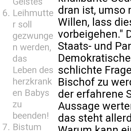
Geistes
dran ist, umso
Leihmutte
Willen, lass di
r soll
vorbeigehen." D
gezwunge
Staats- und Pa
n werden,
Demokratischen
das
schlichte Frag
Leben des
Bischof zu wer
herzkrank
en Babys
der erfahrene 
zu
Aussage werten
beenden!
das steht aller
Bistum
Warum kann ein