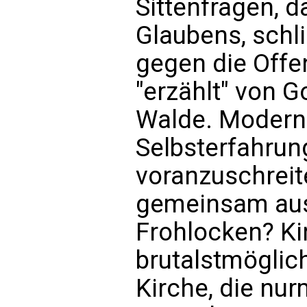
Sittenfragen, 
Glaubens, schl
gegen die Off
"erzählt" von 
Walde. Modern s
Selbsterfahrun
voranzuschreit
gemeinsam ausz
Frohlocken? Ki
brutalstmöglic
Kirche, die nur