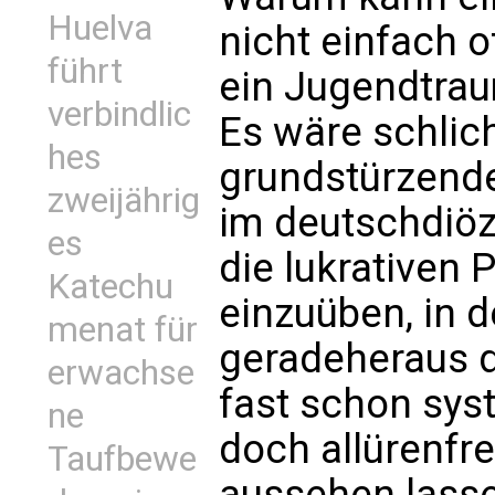
Huelva
nicht einfach o
führt
ein Jugendtrau
verbindlic
Es wäre schlich
hes
grundstürzende
zweijährig
im deutschdiöz
es
die lukrativen 
Katechu
einzuüben, in 
menat für
geradeheraus d
erwachse
fast schon sys
ne
doch allürenfre
Taufbewe
aussehen lassen