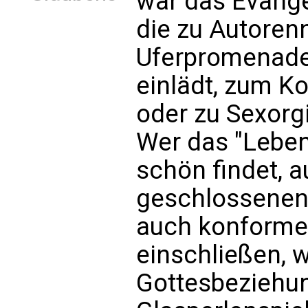
war das Evange
die zu Autoren
Uferpromenade
einlädt, zum 
oder zu Sexorg
Wer das "Leben
schön findet, a
geschlossenen k
auch konforme 
einschließen, 
Gottesbeziehun