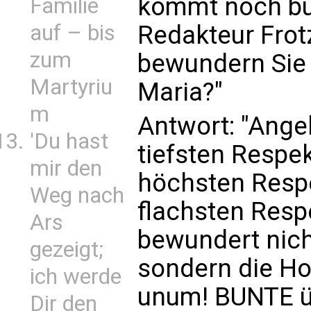
kommt noch bun
Familie
auf – bis
Redakteur Frot
zum
bewundern Sie 
Martyriu
Maria?"
m
Antwort: "Ange
'Du hast
tiefsten Respe
mir den
höchsten Respe
Weg nach
flachsten Resp
Ars
bewundert nich
gezeigt;
sondern die H
ich werde
unum! BUNTE üb
Dir den