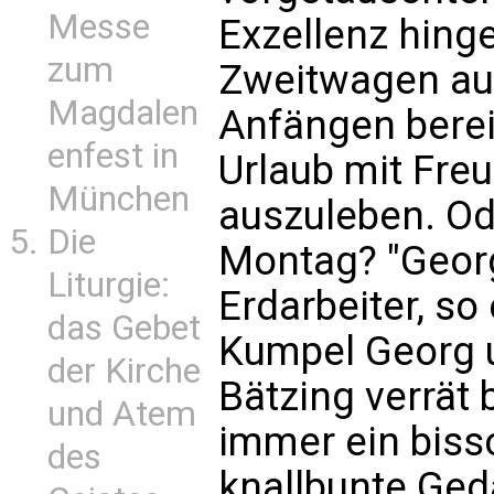
Messe
Exzellenz hing
zum
Zweitwagen au
Magdalen
Anfängen berei
enfest in
Urlaub mit Freu
München
auszuleben. O
Die
Montag? "Georg
Liturgie:
Erdarbeiter, so
das Gebet
Kumpel Georg 
der Kirche
Bätzing verrät 
und Atem
immer ein bissc
des
knallbunte Ged