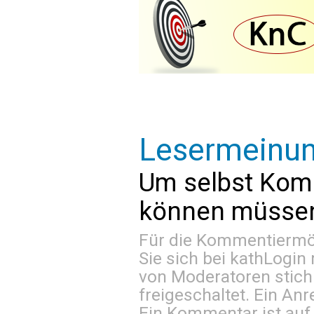
Lesermeinu
Um selbst Kom
können müssen 
Für die Kommentiermög
Sie sich bei
kathLogin 
von Moderatoren stich
freigeschaltet. Ein Anr
Ein Kommentar ist auf