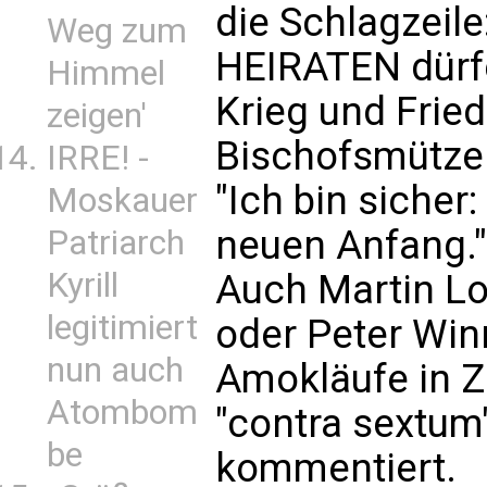
die Schlagzeile
Weg zum
HEIRATEN dürfen
Himmel
Krieg und Fried
zeigen'
Bischofsmütze 
IRRE! -
"Ich bin sicher
Moskauer
neuen Anfang."
Patriarch
Kyrill
Auch Martin L
legitimiert
oder Peter Win
nun auch
Amokläufe in Z
Atombom
"contra sextum"
be
kommentiert.