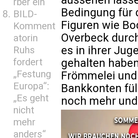
rber ein
Bedingung für 
BILD-
Figuren wie Bo
Komment
Overbeck durch
atorin
es in ihrer Jug
Ruhs
fordert
gehalten haben
„Festung
Frömmelei und
Europa“:
Bankkonten fül
„Es geht
noch mehr und
nicht
mehr
anders“