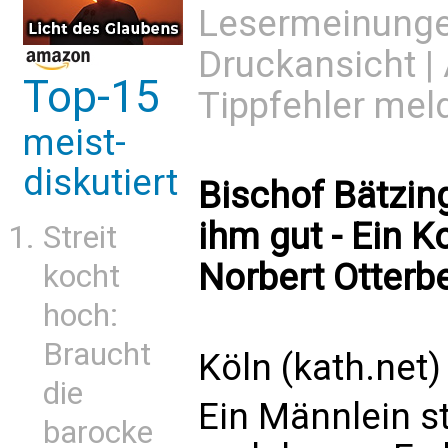
Lesermeinung
Druckansicht
|
Top-15
Tippfehler mel
meist-
diskutiert
Bischof Bätzin
ihm gut - Ein 
Streit
Norbert Otterb
kocht
hoch:
Braucht
Köln (kath.net)
die
Ein Männlein st
barocke