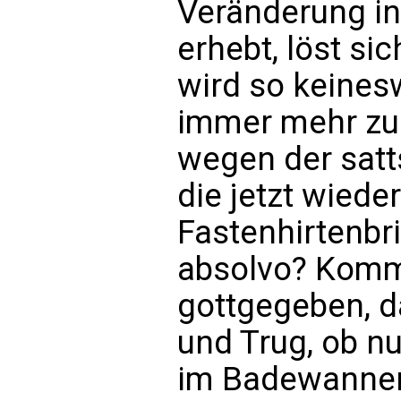
Veränderung i
erhebt, löst si
wird so keines
immer mehr zur
wegen der sat
die jetzt wiede
Fastenhirtenbr
absolvo? Kommu
gottgegeben, d
und Trug, ob nu
im Badewannen-