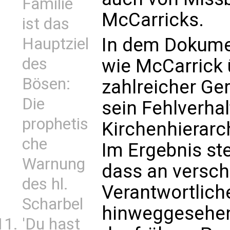
Familie
McCarricks.
ist das
In dem Dokumen
Hauptziel
des
wie McCarrick 
Bösen:
zahlreicher Ge
Die
sein Fehlverhal
prophetis
Kirchenhierarc
che
Im Ergebnis ste
Warnung
dass an versch
des hl.
Verantwortlich
Scharbel
hinweggesehen
'Du hast