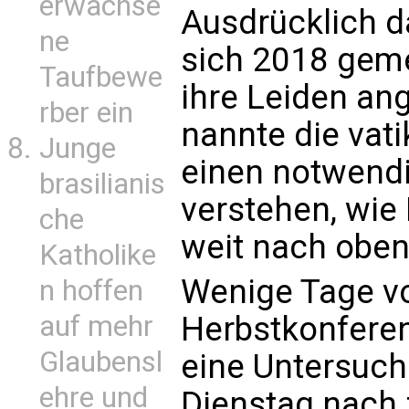
erwachse
Ausdrücklich d
ne
sich 2018 geme
Taufbewe
ihre Leiden ang
rber ein
nannte die vat
Junge
einen notwendi
brasilianis
verstehen, wie 
che
weit nach obe
Katholike
Wenige Tage vo
n hoffen
auf mehr
Herbstkonferen
Glaubensl
eine Untersuc
ehre und
Dienstag nach 