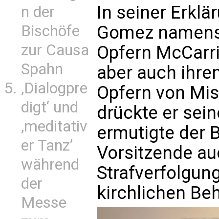
In seiner Erklä
n der
Bischöfe
Gomez namens 
zur Causa
Opfern McCarri
Spahn
aber auch ihren
‚Dialogpre
Opfern von Mis
digt‘ und
drückte er sein
‚meditativ
ermutigte der 
er Tanz’
Vorsitzende au
während
Strafverfolgu
der
kirchlichen Be
Messe