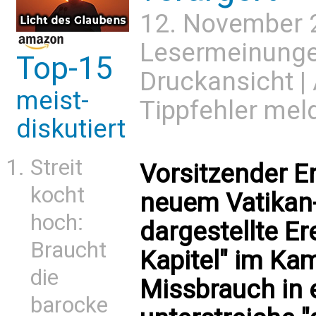
12. November 
Lesermeinung
Top-15
Druckansicht
|
meist-
Tippfehler mel
diskutiert
Streit
Vorsitzender E
kocht
neuem Vatikan
hoch:
dargestellte Er
Braucht
Kapitel" im Ka
die
Missbrauch in 
barocke