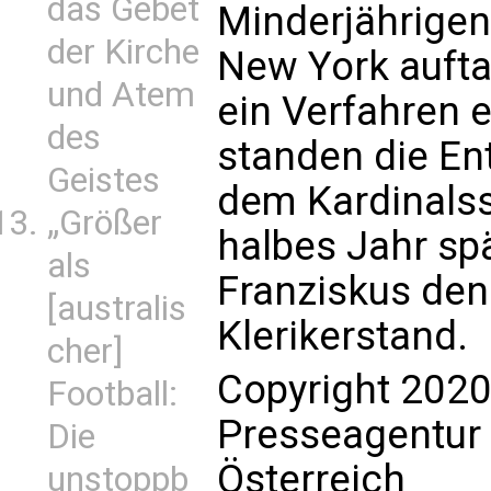
das Gebet
Minderjährigen
der Kirche
New York auftau
und Atem
ein Verfahren 
des
standen die En
Geistes
dem Kardinalss
„Größer
halbes Jahr spä
als
Franziskus den
[australis
Klerikerstand.
cher]
Copyright 2020
Football:
Presseagentur
Die
Österreich
unstoppb