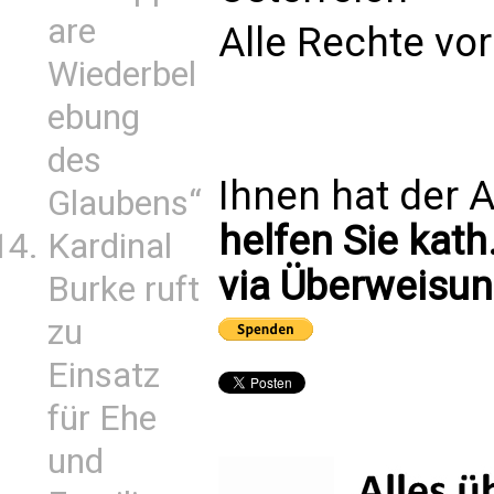
are
Alle Rechte vo
Wiederbel
ebung
des
Ihnen hat der A
Glaubens“
helfen Sie kath
Kardinal
via Überweisun
Burke ruft
zu
Einsatz
für Ehe
und