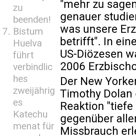
"mehr zu sagen
zu
genauer studie
beenden!
was unsere Er
Bistum
betrifft". In ei
Huelva
US-Diözesen wa
führt
2006 Erzbischo
verbindlic
hes
Der New Yorker
zweijährig
Timothy Dolan 
es
Reaktion "tiefe
Katechu
gegenüber allen
menat für
Missbrauch er