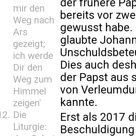
der frühere Pap
mir den
bereits vor zw
Weg nach
gewusst habe. 
Ars
glaubte Johann
gezeigt;
Unschuldsbete
ich werde
Dies auch desha
Dir den
der Papst aus s
Weg zum
von Verleumdu
Himmel
kannte.
zeigen'
Die
Erst als 2017 d
Liturgie:
Beschuldigung