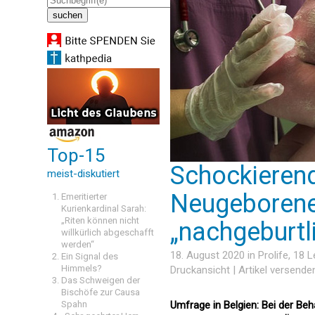
Top-15
Schockierend
meist-diskutiert
Neugeborenen
Emeritierter
Kurienkardinal Sarah:
„Riten können nicht
„nachgeburtl
willkürlich abgeschafft
werden“
18. August 2020 in
Prolife
, 18 
Ein Signal des
Himmels?
Druckansicht
|
Artikel versende
Das Schweigen der
Bischöfe zur Causa
Spahn
Umfrage in Belgien: Bei der Be