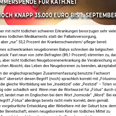
er mit nicht tödlichen schweren Erkrankungen bevorzugen sehr viele
ines tödlichen Medikaments statt der Palliativversorgung,
aber „nur“ 53,2 Prozent der Krankenschwestern/-pfleger bereit.
 eines schwerkranken neugeborenen Babys schrecken die belgischen
urück: Fast neun von zehn Befragten (89,1 Prozent) stimmten zu, da
, aber nicht tödlichen Neugeborenenerkrankung die Verabreichung v
lichen Absicht, das Leben des Neugeborenen zu beenden, akzeptabel 
n der englischsprachigen Zusammenfassung benutzte Fachwort
„dict“ übersetzt diesen Begriff (noch) sprachlich korrekt mit „Fötusmo
die gleiche Wortbildung wie bei „Insektizid“ oder „Pestizid“ – Töten v
ig oder schädlich wird. Wenn man die Wortwurzel für „Fötus“ durch d
zt, landet man im Englischen bei dem Wort „homicide“: „Mord“. Bei 
Begriff „Fötus“ allerdings bereits nicht mehr korrekt, denn gemäß
e vorgeburtliche Entwicklung aller Wirbeltiere mit der Geburt bzw. de
der Bereitschaft, einem neugeborenen Kind ein tödliches Mittel zu