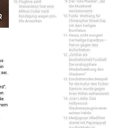
Der "rote Priester", der
Fluglinie zahlt
die Musikwelt
Stewardess fast eine
revolutionierte
Million Dollar nach
Fulda: Werbung für
Kündigung wegen pro-
Christopher Street Day
life-Ansichten
mit dem heiligen
Bonifatius
Heute, nicht morgen!
Der heilige Expeditus –
Patron gegen das
Aufschieben
„Größer als
[australischer] Football:
ss
Die unstoppbare
on
Wiederbelebung des
sei.
Glaubens“
Erschütterndes Beispiel
für die Kultur des Todes:
rd“.
Seniorin wurde gegen
on
ihren Willen euthanasiert
ie
Joan Leslie: Das
Hollywood-
einem
Glaubenszeugnis einer
echten Heldin
m
Medjugorje: Mladifest
startet mit Papstappell
zur Rückkehr zu