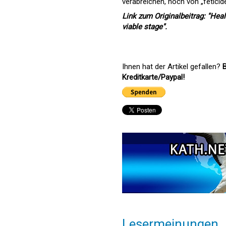
verabreichen, noch von „feticid
Link zum Originalbeitrag: "Hea
viable stage".
Ihnen hat der Artikel gefallen?
B
Kreditkarte/Paypal!
Lesermeinungen