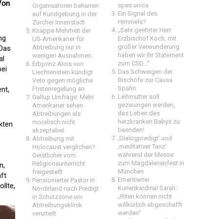
Von
spes unica
Organisatoren beharren
Ein Signal des
auf Kundgebung in der
Himmels?
Zürcher Innenstadt
„Sehr geehrter Herr
Knappe Mehrheit der
ng
Erzbischof Koch, mit
US-Amerikaner für
großer Verwunderung
Abtreibung nur in
 Das
haben wir Ihr Statement
wenigen Ausnahmen
al
zum CSD…“
Erbprinz Alois von
bei
Das Schweigen der
Liechtenstein kündigt
Bischöfe zur Causa
Veto gegen mögliche
Spahn
nt,
Fristenregelung an
Leihmutter soll
Gallup Umfrage: Mehr
gezwungen werden,
Amerikaner sehen
das Leben des
Abtreibungen als
herzkranken Babys zu
moralisch nicht
kten
beenden!
akzeptabel
‚Dialogpredigt‘ und
Abtreibung mit
‚meditativer Tanz’
Holocaust verglichen?
während der Messe
Geistlicher vom
zum Magdalenenfest in
Religionsunterricht
n,
München
freigestellt
ft
Emeritierter
Pensionierter Pastor in
llte,
Kurienkardinal Sarah:
Nordirland nach Predigt
„Riten können nicht
in Schutzzone um
willkürlich abgeschafft
Abtreibungsklinik
werden“
verurteilt