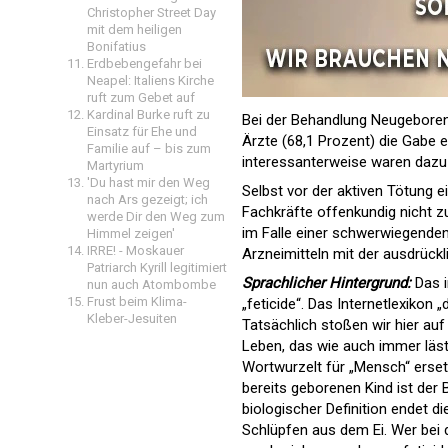
Christopher Street Day
mit dem heiligen
Bonifatius
Erdbebengefahr bei
Neapel: Italiens Kirche
ruft zum Gebet auf
Kardinal Burke ruft zu
Bei der Behandlung Neugeboren
Einsatz für Ehe und
Ärzte (68,1 Prozent) die Gabe e
Familie auf – bis zum
interessanterweise waren dazu 
Martyrium
'Du hast mir den Weg
Selbst vor der aktiven Tötung
nach Ars gezeigt; ich
Fachkräfte offenkundig nicht z
werde Dir den Weg zum
im Falle einer schwerwiegenden
Himmel zeigen'
IRRE! - Moskauer
Arzneimitteln mit der ausdrück
Patriarch Kyrill legitimiert
Sprachlicher Hintergrund:
Das i
nun auch Atombombe
Frust beim Klima-
„feticide“. Das Internetlexikon 
Kleber-Jesuiten
Tatsächlich stoßen wir hier auf 
Leben, das wie auch immer läst
Wortwurzelt für „Mensch“ erset
bereits geborenen Kind ist der 
biologischer Definition endet di
Schlüpfen aus dem Ei. Wer bei 