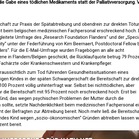
ie Gabe eines tödlichen Medikaments statt der Palliativversorgung. 
tschaft zur Praxis der Spätabtreibung und obendrein zur direkten Tötu
t beim belgischen medizinischen Fachpersonal erschreckend hoch.
egleitete Umfrage des „Research Foundation Flanders“ und der „Speci
ity“ unter der Federführung von Kim Beernaert, Postdoctoral Fellow 
ers“. Für die E-Mail-Umfrage wurden Fragebögen an alle acht
ene in Flandern/Belgien geschickt, die Rücklaufquote betrug 79 Proze
Fachärzte oder Krankenschwestern und Krankenpfleger.
oraussichtlich zum Tod führenden Gesundheitssituationen eines
igen Kindes in der späten Schwangerschaft die Bereitschaft zur dire
0 Prozent völlig unhinterfragt war. Selbst bei nichttödlichen, aber
die Bereitschaft mit 95 Prozent noch erschreckend hoch. Erst bei
ind, das wegen psychischen Problemen der Mutter durch die
 sollte, setzte Nachdenklichkeit beim medizinischen Fachpersonal ei
t der Befragten zur Abtreibung bereit. Noch mehr ließ die Bereitscha
undes Kind wegen „sozio-ökonomischen“ Gründen abtreiben lassen wo
ent bereit.