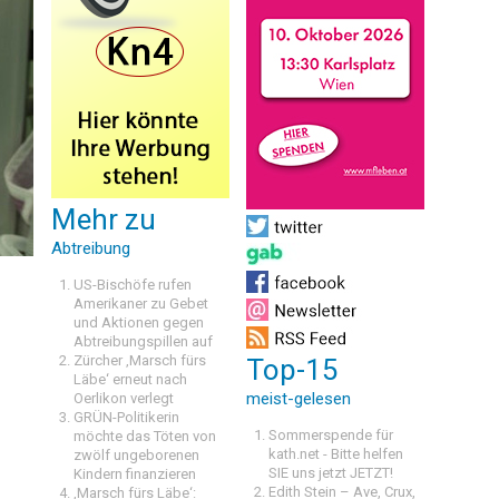
Mehr zu
Abtreibung
US-Bischöfe rufen
Amerikaner zu Gebet
und Aktionen gegen
Abtreibungspillen auf
Zürcher ‚Marsch fürs
Top-15
Läbe‘ erneut nach
meist-gelesen
Oerlikon verlegt
GRÜN-Politikerin
Sommerspende für
möchte das Töten von
kath.net - Bitte helfen
zwölf ungeborenen
SIE uns jetzt JETZT!
Kindern finanzieren
Edith Stein – Ave, Crux,
‚Marsch fürs Läbe‘: