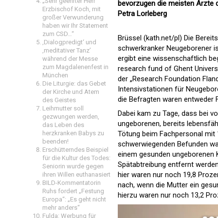
„Sehr geehrter Herr
bevorzugen die meisten Ärzte d
Erzbischof Koch, mit
Petra Lorleberg
großer Verwunderung
haben wir Ihr Statement
zum CSD…“
Brüssel (kath.net/pl) Die Berei
‚Dialogpredigt‘ und
schwerkranker Neugeborener is
‚meditativer Tanz’
ergibt eine wissenschaftlich b
während der Messe
zum Magdalenenfest in
research fund of Ghent Univers
München
der „Research Foundation Fland
Die Liturgie: das Gebet
Intensivstationen für Neugebor
der Kirche und Atem
die Befragten waren entweder 
des Geistes
Leihmutter soll
Dabei kam zu Tage, dass bei v
gezwungen werden,
ungeborenen, bereits lebensfäh
das Leben des
herzkranken Babys zu
Tötung beim Fachpersonal mit 10
beenden!
schwerwiegenden Befunden war 
Erschütterndes Beispiel
einem gesunden ungeborenen K
für die Kultur des Todes:
Spätabtreibung entfernt werden
Seniorin wurde gegen
hier waren nur noch 19,8 Prozen
ihren Willen euthanasiert
BILD-Kommentatorin
nach, wenn die Mutter ein ges
Ruhs fordert „Festung
hierzu waren nur noch 13,2 Proz
Europa“: „Es geht nicht
mehr anders“
Fulda: Werbung für