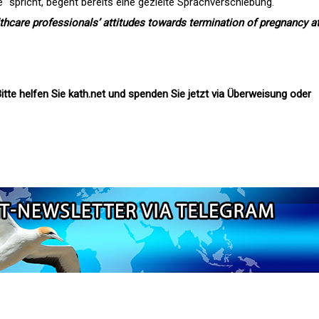
e“ spricht, begeht bereits eine gezielte Sprachverschiebung.
lthcare professionals’ attitudes towards termination of pregnancy a
itte helfen Sie kath.net und spenden Sie jetzt via Überweisung oder