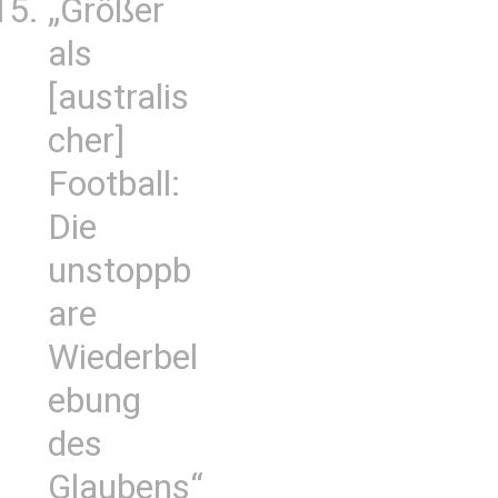
„Größer
als
[australis
cher]
Football:
Die
unstoppb
are
Wiederbel
ebung
des
Glaubens“