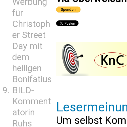
Werbung
für
Christoph
er Street
Day mit
dem
heiligen
Bonifatius
BILD-
Komment
Lesermeinu
atorin
Um selbst Kom
Ruhs