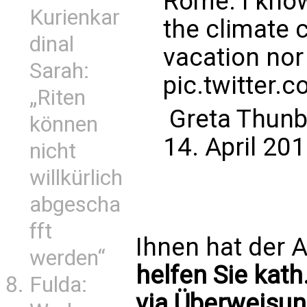
Rome. I know 
Kurienkar
the climate c
dinal
vacation nor 
Sarah:
pic.twitter
„Riten
 Greta Thu
können
14. April 20
nicht
willkürlich
abgescha
fft
Ihnen hat der A
werden“
helfen Sie kath
Fulda:
via Überweisun