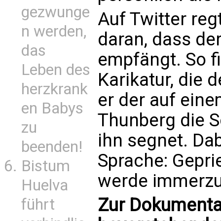
gezwunge
Auf Twitter reg
n werden,
daran, dass der
das
empfängt. So f
Leben des
Karikatur, die 
herzkrank
er der auf ein
en Babys
Thunberg die S
zu
ihn segnet. Dab
beenden!
Sprache: Gepri
Bistum
werde immerzu 
Huelva
Zur Dokumentat
führt