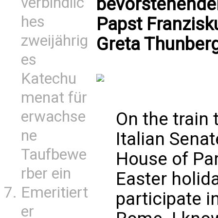
bevorstehende
verbindlic
hes
Papst Franzisku
zweijährig
Greta Thunber
es
Katechu
menat für
erwachse
On the train 
ne
Italian Senat
Taufbewe
House of Par
rber ein
Easter holida
Emeritiert
participate i
er