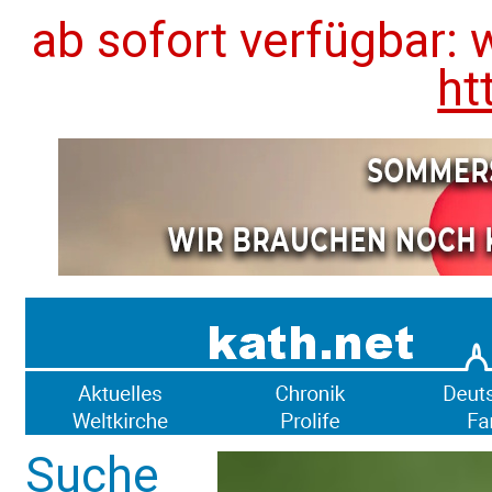
ab sofort verfügbar: 
ht
Suche