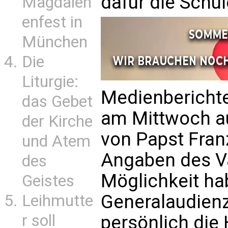
dafür die Schu
Magdalen
enfest in
München
Die
Liturgie:
Medienberichte
das Gebet
am Mittwoch a
der Kirche
von Papst Fran
und Atem
Angaben des Va
des
Möglichkeit ha
Geistes
Generalaudien
Leihmutte
r soll
persönlich die