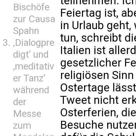
teilnehmen. Ic
Bischöfe
Feiertag ist, a
zur Causa
in Urlaub geht,
Spahn
tun, schreibt 
‚Dialogpre
Italien ist alle
digt‘ und
gesetzlicher Fe
‚meditativ
religiösen Sinn
er Tanz’
Ostertage läss
während
Tweet nicht er
der
Osterferien, d
Messe
Besuche nutzen
zum