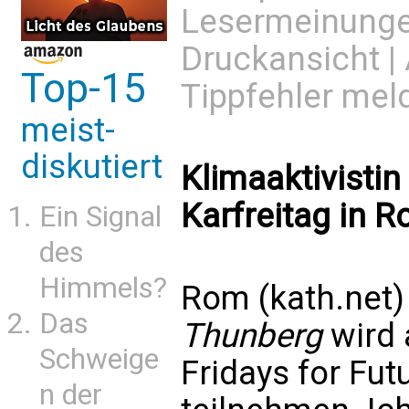
Lesermeinung
Druckansicht
|
Top-15
Tippfehler mel
meist-
diskutiert
Klimaaktivisti
Karfreitag in R
Ein Signal
des
Himmels?
Rom (kath.net) 
Das
Thunberg
wird 
Schweige
Fridays for Fu
n der