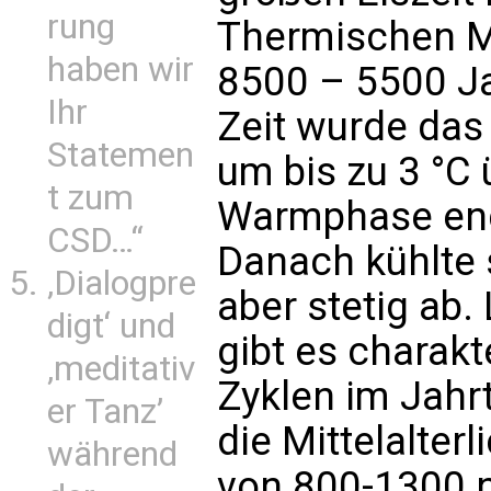
rung
Thermischen M
haben wir
8500 – 5500 Ja
Ihr
Zeit wurde da
Statemen
um bis zu 3 °C 
t zum
Warmphase ende
CSD…“
Danach kühlte 
‚Dialogpre
aber stetig ab
digt‘ und
gibt es charakt
‚meditativ
Zyklen im Jahr
er Tanz’
die Mittelalte
während
von 800-1300 n