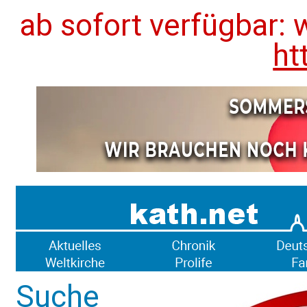
ab sofort verfügbar: 
ht
Suche