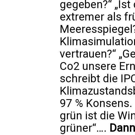
gegeben?“ „Ist 
extremer als fr
Meeresspiegel?
Klimasimulati
vertrauen?“ „G
Co2 unsere Er
schreibt die IP
Klimazustandsb
97 % Konsens. G
grün ist die Wi
grüner“….
Dann 