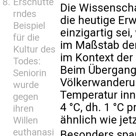
Erschütte
Die Wissenscha
rndes
die heutige E
Beispiel
einzigartig sei
für die
im Maßstab der
Kultur des
im Kontext der
Todes:
Beim Übergang 
Seniorin
Völkerwanderun
wurde
Temperatur inn
gegen
4 °C, dh. 1 °C 
ihren
ähnlich wie jetz
Willen
euthanasi
Besonders spa