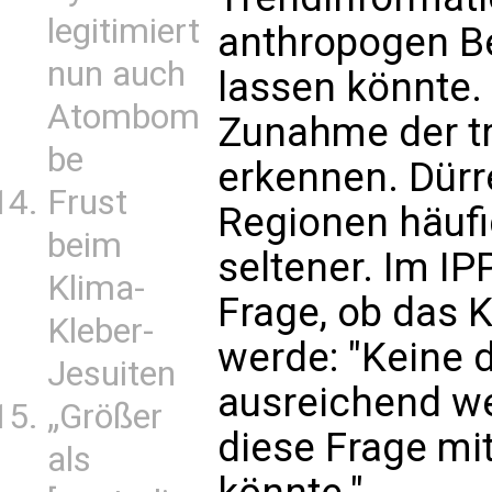
legitimiert
anthropogen B
nun auch
lassen könnte.
Atombom
Zunahme der t
be
erkennen. Dürr
Frust
Regionen häufi
beim
seltener. Im IP
Klima-
Frage, ob das K
Kleber-
werde: "Keine 
Jesuiten
ausreichend wei
„Größer
diese Frage mi
als