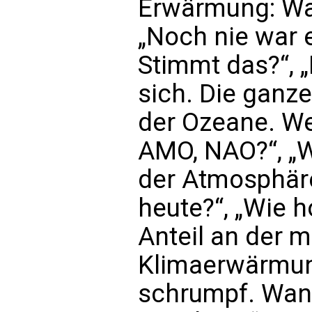
Erwärmung: Was
„Noch nie war 
Stimmt das?“, 
sich. Die ganze
der Ozeane. We
AMO, NAO?“, „
der Atmosphäre
heute?“, „Wie h
Anteil an der 
Klimaerwärmun
schrumpf. Wann