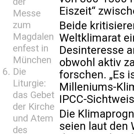
der
Eiszeit“ zwisc
Messe
Beide kritisier
zum
Magdalen
Weltklimarat e
enfest in
Desinteresse a
München
obwohl aktiv z
Die
forschen. „Es is
Liturgie:
Milleniums-Kli
das Gebet
IPCC-Sichtweise
der Kirche
Die Klimaprog
und Atem
seien laut den 
des