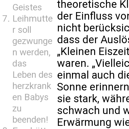
theoretische K
Geistes
der Einfluss vo
Leihmutte
nicht berücksic
r soll
dass der Ausl
gezwunge
„Kleinen Eiszei
n werden,
waren. „Viellei
das
einmal auch di
Leben des
herzkrank
Sonne erinner
en Babys
sie stark, währ
zu
schwach und w
beenden!
Erwärmung wied