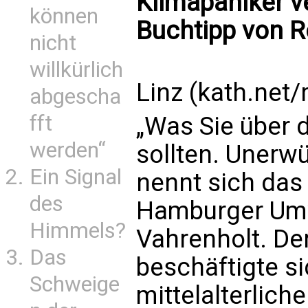
Klimapaniker v
können
Buchtipp von 
nicht
willkürlich
Linz (kath.net/
abgescha
fft
„Was Sie über 
werden“
sollten. Unerw
Ein Signal
nennt sich da
des
Hamburger Umw
Himmels?
Vahrenholt. De
Das
beschäftigte si
Schweige
mittelalterlich