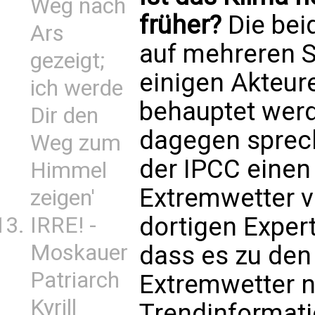
Weg nach
früher?
Die bei
Ars
auf mehreren S
gezeigt;
einigen Akteur
ich werde
behauptet werd
Dir den
dagegen sprec
Weg zum
der IPCC einen
Himmel
Extremwetter ve
zeigen'
dortigen Exper
IRRE! -
Moskauer
dass es zu den
Patriarch
Extremwetter n
Kyrill
Trendinformati