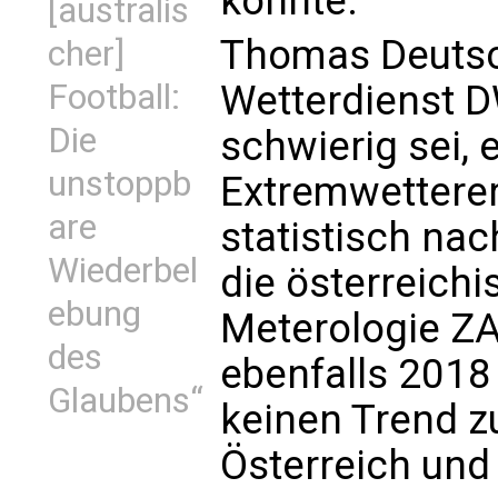
könnte."
[australis
Thomas Deutsc
cher]
Football:
Wetterdienst D
Die
schwierig sei,
unstoppb
Extremwetterer
are
statistisch na
Wiederbel
die österreichi
ebung
Meterologie Z
des
ebenfalls 2018
Glaubens“
keinen Trend z
Österreich und