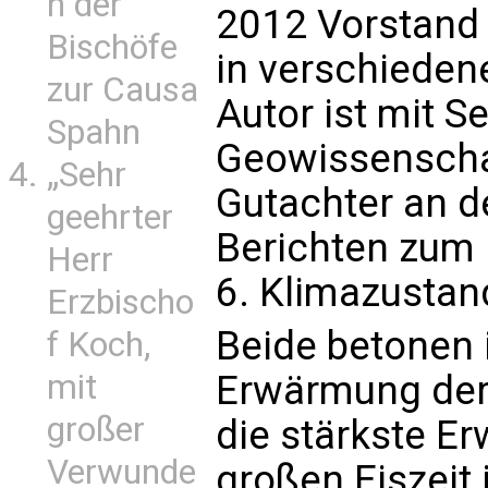
n der
2012 Vorstand 
Bischöfe
in verschieden
zur Causa
Autor ist mit S
Spahn
Geowissenschaft
„Sehr
Gutachter an d
geehrter
Berichten zum 
Herr
6. Klimazustan
Erzbischo
Beide betonen 
f Koch,
mit
Erwärmung der 
großer
die stärkste Er
Verwunde
großen Eiszeit