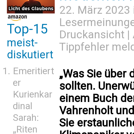
22. März 2023 
Lesermeinung
Top-15
Druckansicht
|
meist-
Tippfehler mel
diskutiert
Emeritiert
„Was Sie über 
er
sollten. Unerw
Kurienkar
einem Buch der
dinal
Vahrenholt und
Sarah:
Sie erstaunlich
„Riten