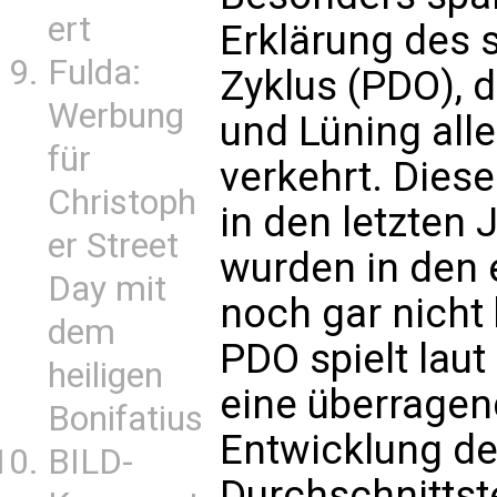
ert
Erklärung des 
Fulda:
Zyklus (PDO), d
Werbung
und Lüning alle
für
verkehrt. Dies
Christoph
in den letzten
er Street
wurden in den 
Day mit
noch gar nicht
dem
PDO spielt lau
heiligen
eine überragend
Bonifatius
Entwicklung de
BILD-
Durchschnittst