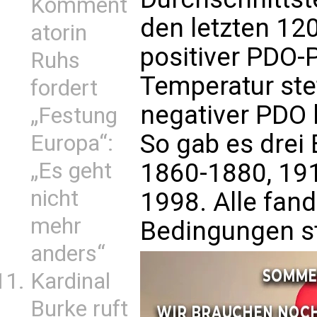
Komment
den letzten 12
atorin
positiver PDO-
Ruhs
Temperatur ste
fordert
negativer PDO 
„Festung
So gab es dre
Europa“:
„Es geht
1860-1880, 19
nicht
1998. Alle fan
mehr
Bedingungen st
anders“
Kardinal
Burke ruft