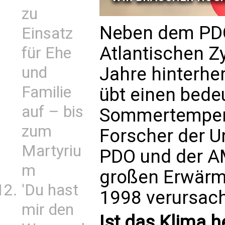
zu
Neben dem PDO
Einsatz
Atlantischen Z
für Ehe
und
Jahre hinterhe
Familie
übt einen bede
auf – bis
Sommertempera
zum
Forscher der U
Martyriu
PDO und der A
m
großen Erwärm
'Du hast
1998 verursach
mir den
Ist das Klima h