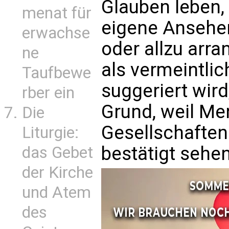
Glauben leben, 
menat für
eigene Ansehen
erwachse
oder allzu arra
ne
als vermeintlic
Taufbewe
suggeriert wir
rber ein
Grund, weil M
Die
Gesellschaften
Liturgie:
bestätigt sehen
das Gebet
der Kirche
und Atem
des