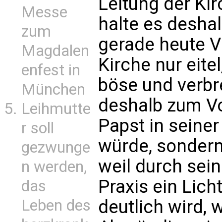
Leitung der Kir
Messe
halte es deshal
zum
gerade heute V
Magdalen
Kirche nur eite
enfest in
böse und verbre
München
deshalb zum Vo
Leihmutte
Papst in seine
r soll
würde, sondern
gezwunge
weil durch sei
n werden,
Praxis ein Lich
das
deutlich wird, 
Leben des