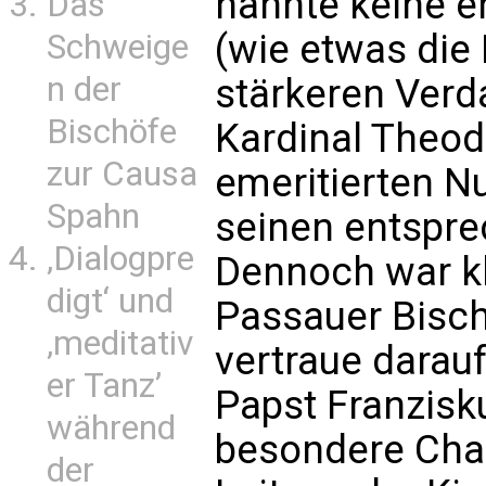
nannte keine e
Das
(wie etwas die
Schweige
n der
stärkeren Verd
Bischöfe
Kardinal Theod
zur Causa
emeritierten N
Spahn
seinen entspr
‚Dialogpre
Dennoch war kl
digt‘ und
Passauer Bisch
‚meditativ
vertraue darauf
er Tanz’
Papst Franzisk
während
besondere Char
der