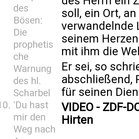
des Herrn ein Z
des
soll, ein Ort, 
Bösen:
verwandelnde L
Die
seinem Herzen 
prophetis
mit ihm die Welt
che
Er sei, so sch
Warnung
abschließend, 
des hl.
für seinen Dien
Scharbel
'Du hast
VIDEO - ZDF-D
mir den
Hirten
Weg nach