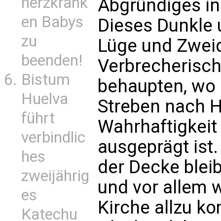
herzkrank
Abgründiges in 
en Babys
Dieses Dunkle 
zu
Lüge und Zweid
beenden!
Verbrecherisch
Bistum
behaupten, wo 
Huelva
Streben nach He
führt
Wahrhaftigkeit
verbindlic
ausgeprägt ist.
hes
der Decke bleib
zweijährig
und vor allem w
es
Kirche allzu k
Katechu