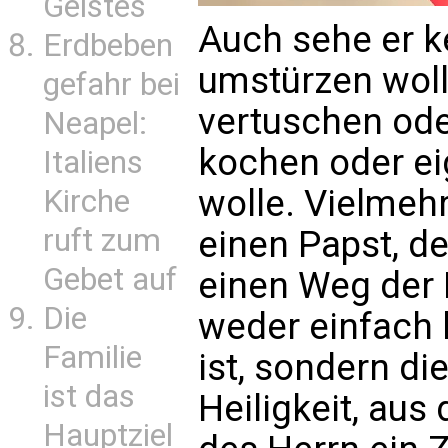
Geistes
Auch sehe er k
Erdbeben
umstürzen woll
gefahr bei
vertuschen ode
Neapel:
kochen oder ei
Italiens
wolle. Vielmehr
Kirche
ruft zum
einen Papst, d
Gebet auf
einen Weg der E
Die
weder einfach 
Familie
ist, sondern di
ist das
Heiligkeit, au
Hauptziel