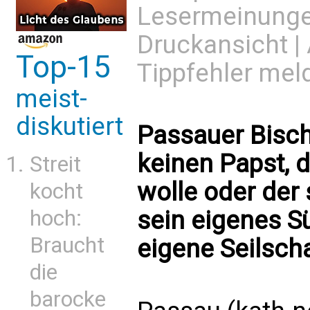
Lesermeinung
Druckansicht
|
Top-15
Tippfehler mel
meist-
diskutiert
Passauer Bisch
keinen Papst, 
Streit
wolle oder der
kocht
sein eigenes 
hoch:
Braucht
eigene Seilscha
die
barocke