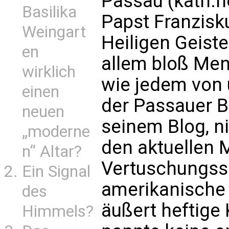
Passau (kath.ne
Basilika
Papst Franzisk
Weingart
Heiligen Geistes
en
allem bloß Men
wirklich
wie jedem von 
einen
der Passauer B
neuen
seinem Blog, ni
„moderne
den aktuellen 
n“ Altar?
Vertuschungssk
Ein Signal
amerikanische 
des
äußert heftige 
Himmels?