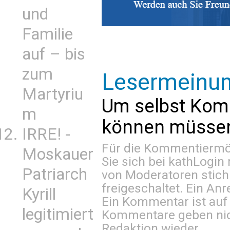
und
Familie
auf – bis
zum
Lesermeinu
Martyriu
Um selbst Kom
m
können müssen 
IRRE! -
Für die Kommentiermög
Moskauer
Sie sich bei
kathLogin 
Patriarch
von Moderatoren stich
freigeschaltet. Ein Anr
Kyrill
Ein Kommentar ist auf
legitimiert
Kommentare geben nic
Redaktion wieder.