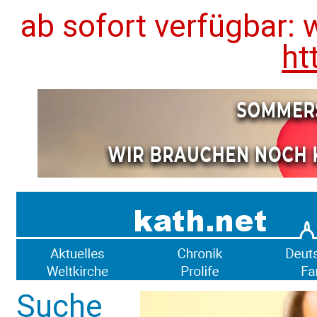
ab sofort verfügbar: 
ht
Suche