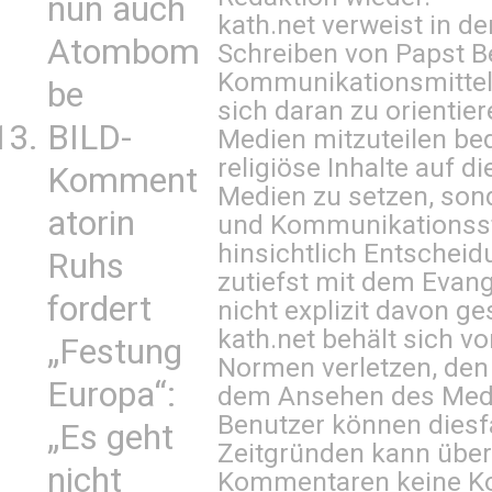
nun auch
kath.net verweist in
Atombom
Schreiben von Papst B
Kommunikationsmittel 
be
sich daran zu orientie
BILD-
Medien mitzuteilen be
religiöse Inhalte auf 
Komment
Medien zu setzen, sond
atorin
und Kommunikationsst
hinsichtlich Entscheid
Ruhs
zutiefst mit dem Eva
fordert
nicht explizit davon ge
kath.net behält sich v
„Festung
Normen verletzen, den
Europa“:
dem Ansehen des Mediu
Benutzer können diesfa
„Es geht
Zeitgründen kann über
nicht
Kommentaren keine Ko