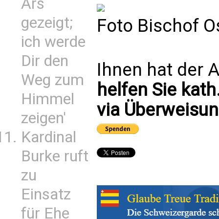
Ars
gezeigt;
Foto Bischof O
ich werde
Dir den
Ihnen hat der A
Weg zum
helfen Sie kath
Himmel
via Überweisun
zeigen'
Kardinal
Burke ruft
zu
Einsatz
für Ehe