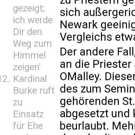
gezeigt;
sich außergeric
ich werde
Newark geeinig
Dir den
Vergleichs etwa
Weg zum
Der andere Fall
Himmel
an die Priester 
zeigen'
OMalley. Diese
Kardinal
des zum Semin
Burke ruft
gehörenden St.
zu
abgesetzt und 
Einsatz
beurlaubt. Meh
für Ehe