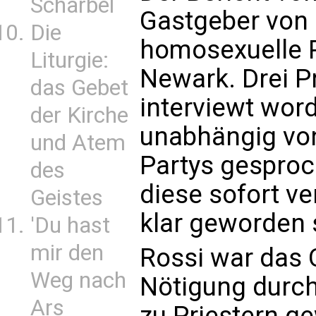
Scharbel
Gastgeber von 
Die
homosexuelle P
Liturgie:
Newark. Drei Pr
das Gebet
interviewt wor
der Kirche
unabhängig von
und Atem
Partys gesproc
des
diese sofort ve
Geistes
klar geworden s
'Du hast
mir den
Rossi war das 
Weg nach
Nötigung durch
Ars
zu Priestern ge