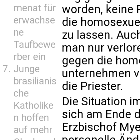
menat für
worden, keine
erwachse
die homosexuel
ne
zu lassen. Auc
Taufbewe
man nur verlo
rber ein
gegen die homo
Junge
unternehmen ve
brasilianis
die Priester.
che
Die Situation 
Katholike
sich am Ende d
n hoffen
Erzbischof Mye
auf mehr
personelle Än