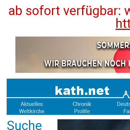
ab sofort verfügbar: 
ht
Suche