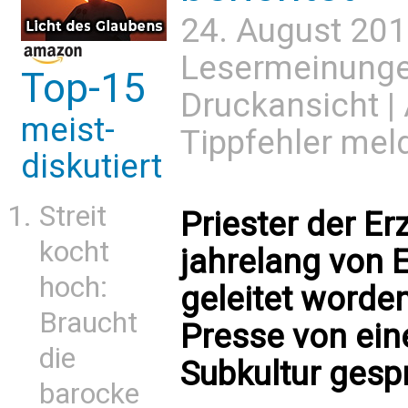
24. August 201
Lesermeinung
Top-15
Druckansicht
|
meist-
Tippfehler mel
diskutiert
Streit
Priester der Er
kocht
jahrelang von 
hoch:
geleitet worde
Braucht
Presse von ein
die
Subkultur gesp
barocke