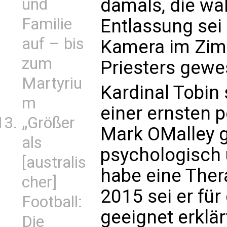
damals, die wa
und
Familie
Entlassung sei 
auf – bis
Kamera im Zim
zum
Priesters gewe
Martyriu
Kardinal Tobin 
m
einer ernsten p
„Größer
Mark OMalley g
als
psychologisch
[australis
habe eine Ther
cher]
2015 sei er für
Football:
geeignet erklä
Die