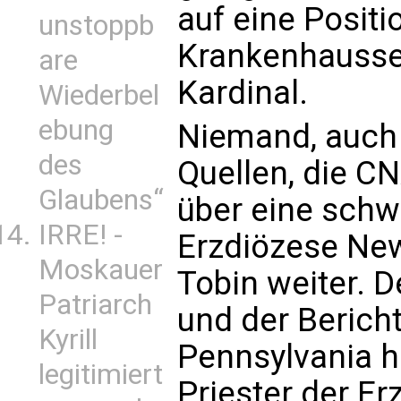
auf eine Positi
unstoppb
Krankenhaussee
are
Kardinal.
Wiederbel
ebung
Niemand, auch
des
Quellen, die CN
Glaubens“
über eine schwu
IRRE! -
Erzdiözese New
Moskauer
Tobin weiter. 
Patriarch
und der Berich
Kyrill
Pennsylvania h
legitimiert
Priester der Er