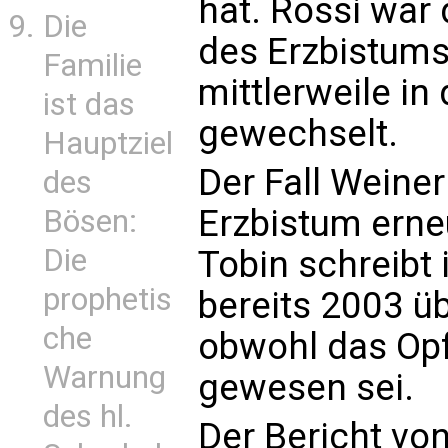
hat. Rossi war 
Die
des Erzbistums
Familie
mittlerweile in
ist das
gewechselt.
Hauptziel
Der Fall Weiner
des
Erzbistum erne
Bösen:
Die
Tobin schreibt 
prophetis
bereits 2003 üb
che
obwohl das Opf
Warnung
gewesen sei.
des hl.
Der Bericht vo