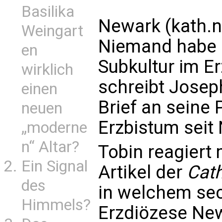
Basilika
Newark (kath.
Weingart
Niemand habe i
en
Subkultur im E
wirklich
schreibt Josep
einen
Brief an seine 
neuen
Erzbistum seit
„moderne
n“ Altar?
Tobin reagiert 
Ein Signal
Artikel der
Cat
des
in welchem sec
Himmels?
Erzdiözese New