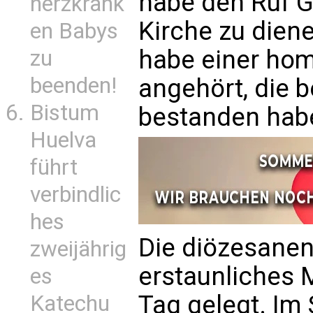
habe den Ruf G
herzkrank
Kirche zu dien
en Babys
habe einer hom
zu
beenden!
angehört, die b
Bistum
bestanden hab
Huelva
führt
verbindlic
hes
Die diözesanen
zweijährig
erstaunliches 
es
Tag gelegt. Im
Katechu