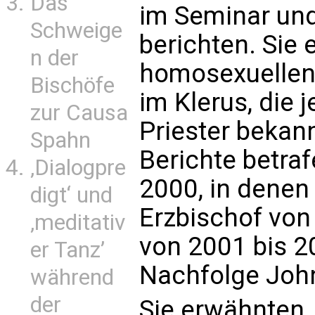
Das
im Seminar und
Schweige
berichten. Sie 
n der
homosexuellen
Bischöfe
im Klerus, die
zur Causa
Priester bekan
Spahn
Berichte betraf
‚Dialogpre
2000, in denen
digt‘ und
Erzbischof von
‚meditativ
von 2001 bis 2
er Tanz’
Nachfolge Joh
während
der
Sie erwähnten