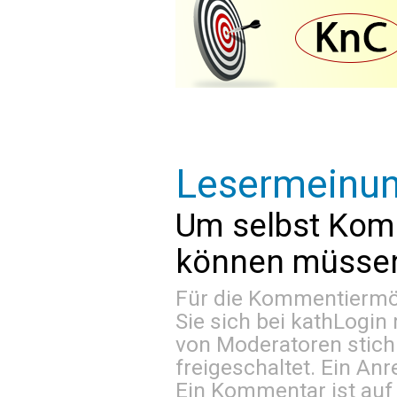
Lesermeinu
Um selbst Kom
können müssen 
Für die Kommentiermög
Sie sich bei
kathLogin 
von Moderatoren stich
freigeschaltet. Ein Anr
Ein Kommentar ist auf