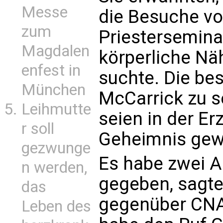
Messe
die Besuche vo
zum
Priesterseminar
Magdalen
körperliche Nä
enfest in
suchte. Die be
München
McCarrick zu se
Leihmutte
seien in der Er
r soll
Geheimnis gew
gezwunge
Es habe zwei A
n werden,
gegeben, sagte 
das
gegenüber CNA
Leben des