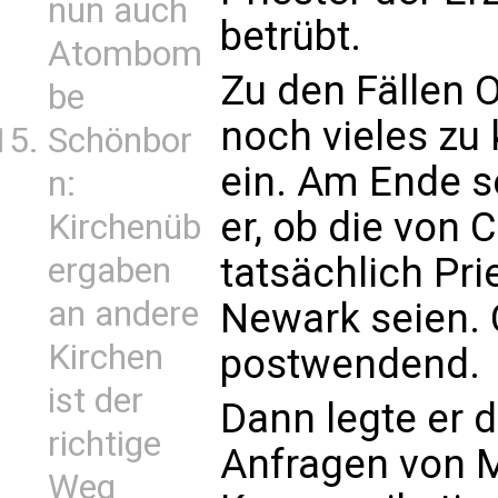
nun auch
betrübt.
Atombom
Zu den Fällen O
be
noch vieles zu
Schönbor
ein. Am Ende s
n:
er, ob die von
Kirchenüb
tatsächlich Pri
ergaben
an andere
Newark seien. 
Kirchen
postwendend.
ist der
Dann legte er d
richtige
Anfragen von 
Weg