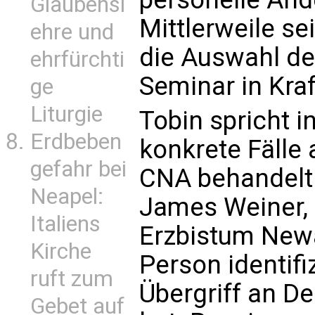
Glaubensl
Mittlerweile se
ehre und
die Auswahl de
ehrfürchti
Seminar in Kraf
ge
Liturgie
Tobin spricht i
Erdbeben
konkrete Fälle 
gefahr bei
CNA behandelt w
Neapel:
James Weiner, d
Italiens
Erzbistum Newar
Kirche
Person identifi
ruft zum
Übergriff an 
Gebet auf