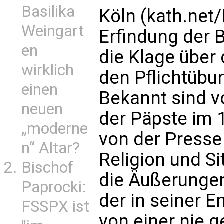
Basilika
Köln (kath.net
Weingart
Erfindung der 
en
die Klage über
wirklich
den Pflichtübun
einen
Bekannt sind v
neuen
der Päpste im 
„moderne
von der Presse
n“ Altar?
Religion und Si
Bischof
die Äußerungen
Paprocki:
der in seiner En
FSSPX ist
von einer nie 