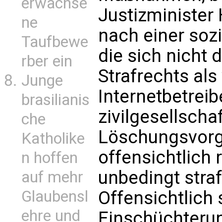
erwachse
Justizminister
ne
nach einer soz
Taufbewe
die sich nicht
rber ein
Strafrechts als
Junge
Internetbetreib
brasilianis
zivilgesellschaf
che
Löschungsvorg
Katholike
offensichtlich 
n hoffen
unbedingt straf
auf mehr
Offensichtlich 
Glaubensl
ehre und
Einschüchteru