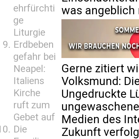
ehrfürchti
was angeblich r
ge
Liturgie
Erdbeben
gefahr bei
Gerne zitiert 
Neapel:
Volksmund: Die
Italiens
Ungedruckte L
Kirche
ruft zum
ungewaschenen
Gebet auf
Medien des Int
Die
Zukunft verfolg