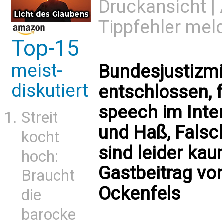
Druckansicht
|
Tippfehler mel
Top-15
meist-
Bundesjustizmi
diskutiert
entschlossen, 
speech im Int
Streit
und Haß, Falsc
kocht
sind leider kau
hoch:
Gastbeitrag vo
Braucht
Ockenfels
die
barocke