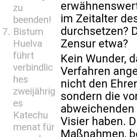
erwähnenswert.
zu
im Zeitalter de
beenden!
durchsetzen? D
Bistum
Zensur etwa?
Huelva
führt
Kein Wunder, da
verbindlic
Verfahren ange
hes
nicht den Ehre
zweijährig
sondern die v
es
abweichenden 
Katechu
Visier haben. 
menat für
Maßnahmen, be