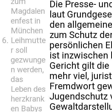
zum
Die Presse- un
Magdalen
laut Grundgeset
enfest in
den allgemeine
München
zum Schutz de
Leihmutte
persönlichen E
r soll
ist inzwischen
gezwunge
Gericht gilt di
n werden,
mehr viel, juris
das
Fremdwort gew
Leben des
Jugendschutz v
herzkrank
Gewaltdarstell
en Babys