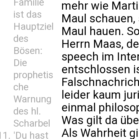
Familie
mehr wie Martin
ist das
Maul schauen,
Hauptziel
Maul hauen. So
des
Herrn Maas, der
Bösen:
speech im Int
Die
entschlossen i
prophetis
Falschnachrich
che
leider kaum jur
Warnung
einmal philoso
des hl.
Was gilt da üb
Scharbel
Als Wahrheit gi
'Du hast