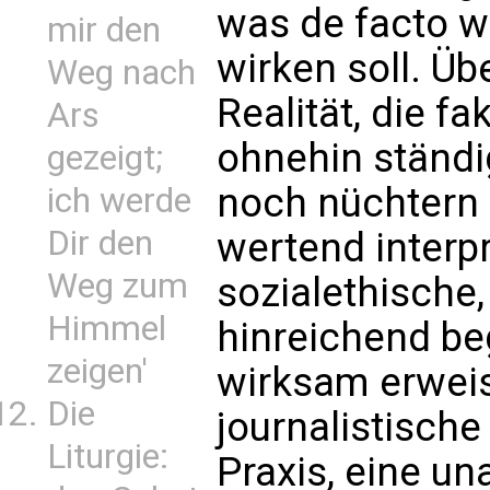
was de facto wi
mir den
wirken soll. Üb
Weg nach
Realität, die fa
Ars
ohnehin ständi
gezeigt;
noch nüchtern 
ich werde
Dir den
wertend interpr
Weg zum
sozialethische,
Himmel
hinreichend be
zeigen'
wirksam erweis
Die
journalistische
Liturgie:
Praxis, eine u