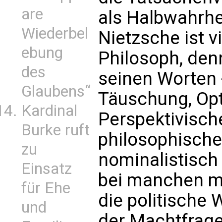
are
als Halbwahrhei
Wiederbel
Nietzsche ist vi
ebung
Philosoph, den
des
seinen Worten -
Glaubens“
Täuschung, Opt
Kardinal
Perspektivische
Burke ruft
philosophische
zu
nominalistisch
Einsatz
bei manchen m
für Ehe
die politische 
und
der Machtfrage 