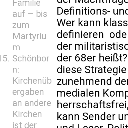
Familie
Definitions- un
auf – bis
Wer kann klass
zum
definieren  ode
Martyriu
der militaristi
m
der 68er heißt?
Schönbor
diese Strategie
n:
zunehmend dem
Kirchenüb
ergaben
medialen Kompl
an andere
herrschaftsfrei
Kirchen
kann Sender un
ist der