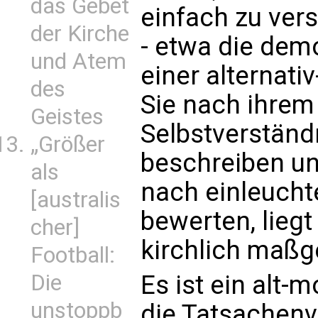
das Gebet
einfach zu ver
der Kirche
- etwa die demo
und Atem
einer alternati
des
Sie nach ihre
Geistes
Selbstverständ
„Größer
beschreiben und
als
nach einleucht
[australis
bewerten, liegt
cher]
kirchlich maßg
Football:
Es ist ein alt
Die
unstoppb
die Tatsachenv