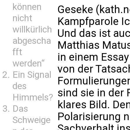
können
Geseke (kath.n
nicht
Kampfparole

willkürlich
Und das ist auc
abgescha
Matthias Matu
fft
in einem Essay
werden“
von der Tatsac
Ein Signal
Formulierungen
des
sind sie in der
Himmels?
klares Bild. D
Das
Polarisierung n
Schweige
Sachverhalt ins