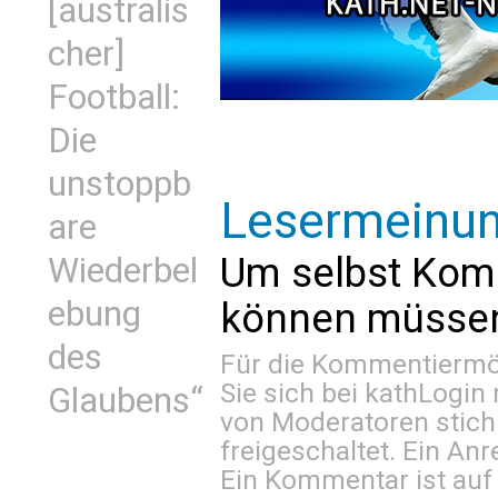
[australis
cher]
Football:
Die
unstoppb
Lesermeinu
are
Um selbst Kom
Wiederbel
ebung
können müssen 
des
Für die Kommentiermög
Sie sich bei
kathLogin 
Glaubens“
von Moderatoren stich
freigeschaltet. Ein Anr
Ein Kommentar ist auf