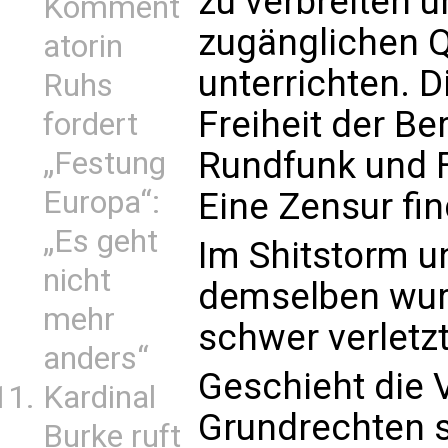
zu verbreiten u
Komment
zugänglichen Q
atorin
unterrichten. D
Ruhs
Freiheit der Be
fordert
Rundfunk und F
„Festung
Europa“:
Eine Zensur fin
„Es geht
Im Shitstorm u
nicht
demselben wur
mehr
schwer verletzt
anders“
Geschieht die 
Kardinal
Grundrechten 
Burke ruft