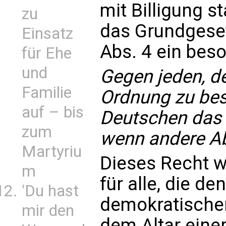
mit Billigung s
zu
das Grundgeset
Einsatz
Abs. 4 ein bes
für Ehe
und
Gegen jeden, de
Familie
Ordnung zu bese
auf – bis
Deutschen das 
zum
wenn andere Abh
Martyriu
Dieses Recht w
m
für alle, die de
'Du hast
demokratischen
mir den
dem Altar eine