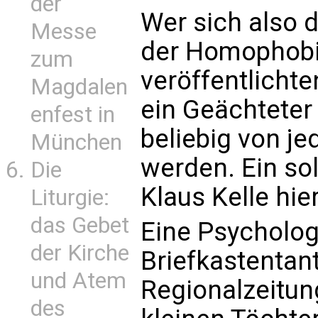
der
Wer sich also 
Messe
der Homophobie 
zum
veröffentlichte
Magdalen
ein Geächteter
enfest in
beliebig von j
München
werden. Ein so
Die
Klaus Kelle hi
Liturgie:
das Gebet
Eine Psychologi
der Kirche
Briefkastentan
und Atem
Regionalzeitung
des