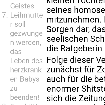
kleinen Töchter
Geistes
seines homose
Leihmutte
mitzunehmen. D
r soll
Sorgen dar, da
gezwunge
seelischen Sch
n werden,
die Ratgeberin
das
Folge dieser Ve
Leben des
zunächst für Ze
herzkrank
auch für die be
en Babys
enormer Shitst
zu
beenden!
sich die Zeitun