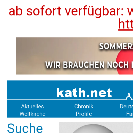
ab sofort verfügbar: 
ht
Suche