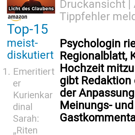
Druckansicht
|
Tippfehler mel
Top-15
meist-
Psychologin ri
diskutiert
Regionalblatt, 
Hochzeit mitz
Emeritiert
gibt Redaktion
er
der Anpassung
Kurienkar
Meinungs- und 
dinal
Gastkommentar
Sarah:
„Riten