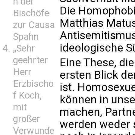
n der
Die Homophobie
Bischöfe
Matthias Matus
zur Causa
Antisemitismus
Spahn
ideologische S
„Sehr
geehrter
Eine These, die
Herr
ersten Blick de
Erzbischo
ist. Homosexue
f Koch,
können in unse
mit
machen, Partne
großer
werden weder st
Verwunde