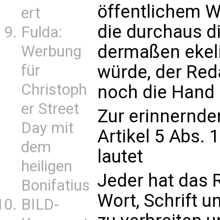
öffentlichem W
ert
die durchaus di
Fulda:
dermaßen ekeli
Werbung
würde, der Red
für
Christoph
noch die Hand 
er Street
Zur erinnernde
Day mit
Artikel 5 Abs.
dem
lautet
heiligen
Jeder hat das 
Bonifatius
Wort, Schrift u
BILD-