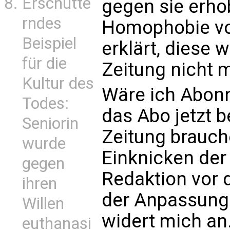
Erschütte
gegen sie erho
rndes
Homophobie von
Beispiel
erklärt, diese w
für die
Zeitung nicht 
Kultur des
Wäre ich Abonn
Todes:
das Abo jetzt b
Seniorin
Zeitung brauche
wurde
Einknicken der
gegen
Redaktion vor 
ihren
der Anpassung 
Willen
widert mich an
euthanasi