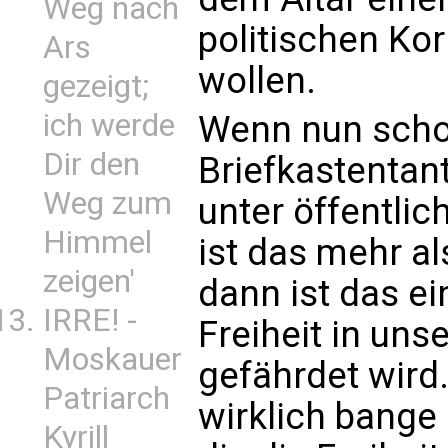
Weg nach
politischen Kor
Ars
wollen.
gezeigt;
ich werde
Wenn nun schon
Dir den
Briefkastentant
Weg zum
unter öffentlic
Himmel
ist das mehr a
zeigen'
dann ist das ei
IRRE! -
Freiheit in un
Moskauer
gefährdet wird
Patriarch
wirklich bange 
Kyrill