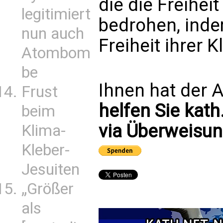
die die Freihei
legitimiert
bedrohen, inde
nun auch
Freiheit ihrer K
Atombom
be
Ihnen hat der A
Frust
helfen Sie kath
beim
via Überweisun
Klima-
Kleber-
Jesuiten
„Größer
als