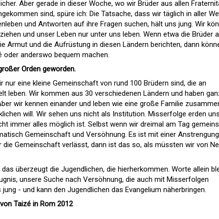
icher. Aber gerade in dieser Woche, wo wir Brüder aus allen Fraterni
kommen sind, spüre ich: Die Tatsache, dass wir täglich in aller We
leben und Antworten auf ihre Fragen suchen, hält uns jung. Wir kö
kziehen und unser Leben nur unter uns leben. Wenn etwa die Brüder 
e Armut und die Aufrüstung in diesen Ländern berichten, dann könn
aizé oder anderswo bequem machen.
 großer Orden geworden.
ir nur eine kleine Gemeinschaft von rund 100 Brüdern sind, die an
elt leben. Wir kommen aus 30 verschiedenen Ländern und haben gan
 Aber wir kennen einander und leben wie eine große Familie zusammen
hen will. Wir sehen uns nicht als Institution. Misserfolge erden uns
cht immer alles möglich ist. Selbst wenn wir dreimal am Tag gemei
omatisch Gemeinschaft und Versöhnung. Es ist mit einer Anstrengung
 die Gemeinschaft verlässt, dann ist das so, als müssten wir von 
 das überzeugt die Jugendlichen, die hierherkommen. Worte allein bl
ugnis, unsere Suche nach Versöhnung, die auch mit Misserfolgen
jung - und kann den Jugendlichen das Evangelium näherbringen.
 von Taizé in Rom 2012