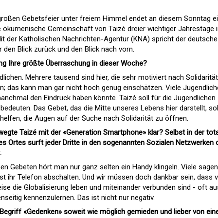
 großen Gebetsfeier unter freiem Himmel endet an diesem Sonntag e
ie ökumenische Gemeinschaft von Taizé dreier wichtiger Jahrestage 
Mit der Katholischen Nachrichten-Agentur (KNA) spricht der deutsche
r den Blick zurück und den Blick nach vorn.
ang Ihre größte Überraschung in dieser Woche?
lichen. Mehrere tausend sind hier, die sehr motiviert nach Solidarität
n; das kann man gar nicht hoch genug einschätzen. Viele Jugendlich
manchmal den Eindruck haben könnte. Taizé soll für die Jugendlichen
bedeuten. Das Gebet, das die Mitte unseres Lebens hier darstellt, soll
elfen, die Augen auf der Suche nach Solidarität zu öffnen.
gte Taizé mit der «Generation Smartphone» klar? Selbst in der tot
des Ortes surft jeder Dritte in den sogenannten Sozialen Netzwerken 
.
 Gebeten hört man nur ganz selten ein Handy klingeln. Viele sage
st ihr Telefon abschalten. Und wir müssen doch dankbar sein, dass v
ise die Globalisierung leben und miteinander verbunden sind - oft au
eitig kennenzulernen. Das ist nicht nur negativ.
Begriff «Gedenken» soweit wie möglich gemieden und lieber von ein