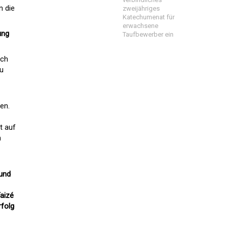
n die
zweijähriges
Katechumenat für
erwachsene
ung
Taufbewerber ein
ich
zu
en.
t auf
n
 und
Taizé
rfolg