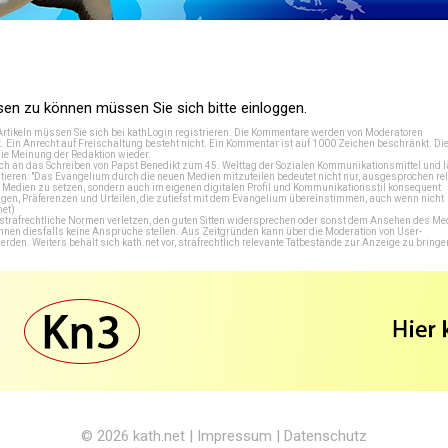
n zu können müssen Sie sich bitte einloggen.
Artikeln müssen Sie sich bei
kathLogin registrieren
. Die Kommentare werden von Moderatoren
t. Ein Anrecht auf Freischaltung besteht nicht. Ein Kommentar ist auf 1000 Zeichen beschränkt. Di
e Meinung der Redaktion wieder.
 an das Schreiben von Papst Benedikt zum 45. Welttag der Sozialen Kommunikationsmittel und lä
tieren: "Das Evangelium durch die neuen Medien mitzuteilen bedeutet nicht nur, ausgesprochen rel
en Medien zu setzen, sondern auch im eigenen digitalen Profil und Kommunikationsstil konsequent
en, Präferenzen und Urteilen, die zutiefst mit dem Evangelium übereinstimmen, auch wenn nicht
net
)
e strafrechtliche Normen verletzen, den guten Sitten widersprechen oder sonst dem Ansehen des M
önnen diesfalls keine Ansprüche stellen. Aus Zeitgründen kann über die Moderation von User-
en. Weiters behält sich kath.net vor, strafrechtlich relevante Tatbestände zur Anzeige zu bringe
© 2026
kath.net
|
Impressum
|
Datenschutz