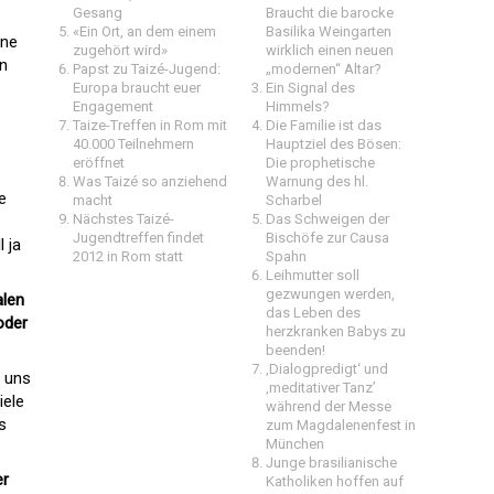
Gesang
Braucht die barocke
«Ein Ort, an dem einem
Basilika Weingarten
ine
zugehört wird»
wirklich einen neuen
in
Papst zu Taizé-Jugend:
„modernen“ Altar?
Europa braucht euer
Ein Signal des
Engagement
Himmels?
Taize-Treffen in Rom mit
Die Familie ist das
40.000 Teilnehmern
Hauptziel des Bösen:
eröffnet
Die prophetische
Was Taizé so anziehend
Warnung des hl.
e
macht
Scharbel
Nächstes Taizé-
Das Schweigen der
Jugendtreffen findet
Bischöfe zur Causa
 ja
2012 in Rom statt
Spahn
Leihmutter soll
gezwungen werden,
alen
das Leben des
oder
herzkranken Babys zu
beenden!
‚Dialogpredigt‘ und
n uns
‚meditativer Tanz’
iele
während der Messe
s
zum Magdalenenfest in
München
Junge brasilianische
er
Katholiken hoffen auf