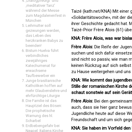
‚Dialogpredigt‘ und
‚meditativer Tanz’
während der Messe
Taizé (kath.net/KNA) Mit einer
zum Magdalenenfest in
«Solidaritätswoche», mit der d
München
ihrer Geschichte gedacht hat. 
Leihmutter soll
Taizé-Prior Frère Alois (61) übe
gezwungen werden,
das Leben des
KNA: Frère Alois, was war bisl
herzkranken Babys zu
beenden!
Frère Alois:
Die Reife der Jugend
Bistum Huelva führt
suchen und sich dafür einsetze
verbindliches
sind nicht so passiv, wie man 
zweijähriges
keinen Rückzug auf sich selbst 
Katechumenat für
erwachsene
zu Hause weitergehen und uns h
Taufbewerber ein
KNA: Wie kommt das jugendbewe
Junge brasilianische
Katholiken hoffen auf
Stille der romanischen Kirche 
mehr Glaubenslehre und
schaut sonstwie auf sein Gerät
ehrfürchtige Liturgie
Frère Alois:
Bei den gemeinsamen
Die Familie ist das
Hauptziel des Bösen:
auch, dass sie hier ganz bewus
Die prophetische
Jugendliche heute auf diese We
Warnung des hl.
Freundschaft und um sich gegens
Scharbel
Erdbebengefahr bei
KNA: Sie haben im Vorfeld den 
Neapel: Italiens Kirche