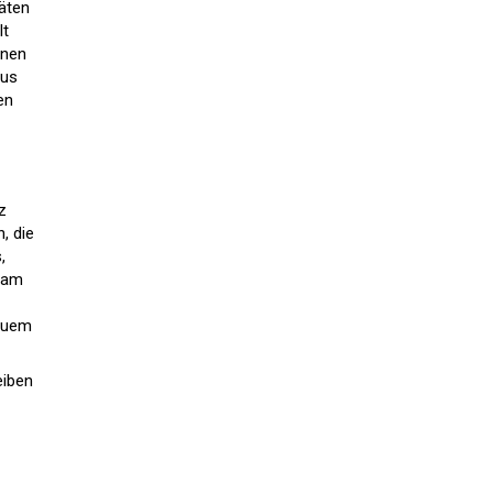
täten
lt
nnen
aus
en
z
, die
,
nsam
Neuem
eiben