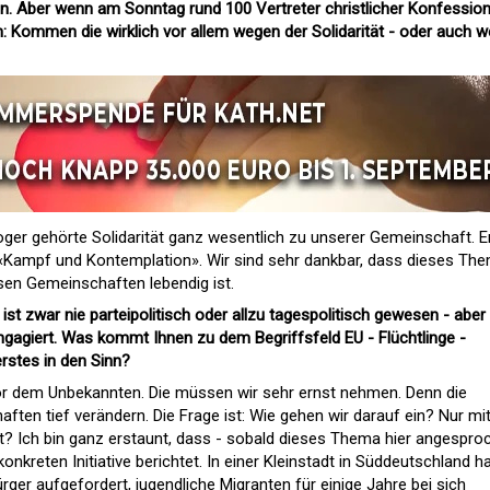
n. Aber wenn am Sonntag rund 100 Vertreter christlicher Konfessio
n: Kommen die wirklich vor allem wegen der Solidarität - oder auch 
oger gehörte Solidarität ganz wesentlich zu unserer Gemeinschaft. E
 «Kampf und Kontemplation». Wir sind sehr dankbar, dass dieses Th
iösen Gemeinschaften lebendig ist.
ist zwar nie parteipolitisch oder allzu tagespolitisch gewesen - aber 
ngagiert. Was kommt Ihnen zu dem Begriffsfeld EU - Flüchtlinge -
erstes in den Sinn?
or dem Unbekannten. Die müssen wir sehr ernst nehmen. Denn die
aften tief verändern. Die Frage ist: Wie gehen wir darauf ein? Nur mi
t? Ich bin ganz erstaunt, dass - sobald dieses Thema hier angespro
nkreten Initiative berichtet. In einer Kleinstadt in Süddeutschland h
ürger aufgefordert, jugendliche Migranten für einige Jahre bei sich