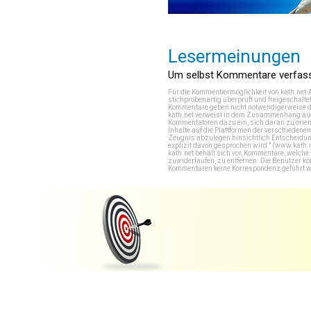
Lesermeinungen
Um selbst Kommentare verfasse
Für die Kommentiermöglichkeit von kath.net-
stichprobenartig überprüft und freigeschalte
Kommentare geben nicht notwendigerweise di
kath.net verweist in dem Zusammenhang auch
Kommentatoren dazu ein, sich daran zu orien
Inhalte auf die Plattformen der verschieden
Zeugnis abzulegen hinsichtlich Entscheidung
explizit davon gesprochen wird." (
www.kath.
kath.net behält sich vor, Kommentare, welch
zuwiderlaufen, zu entfernen. Die Benutzer k
Kommentaren keine Korrespondenz geführt werd