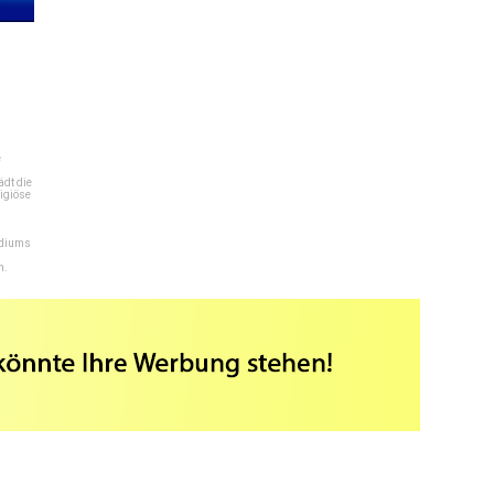
e
dt die
igiöse
ediums
n.