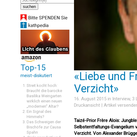
Top-15
«Liebe und F
meist-diskutiert
Verzicht»
Streit kocht hoch:
Braucht die barocke
Basilika Weingarten
16. August 2015 in
Interview
, 3
wirklich einen neuen
Druckansicht
|
Artikel versende
„modernen“ Altar?
Ein Signal des
Himmels?
Taizé-Prior Frère Alois: Jungblei
Das Schweigen der
Selbstentfaltungs-Evangelium vo
Bischöfe zur Causa
Spahn
Verzicht. Von Alexander Brüg