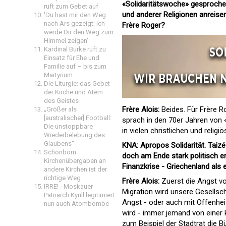
«Solidaritätswoche» gesproche
ruft zum Gebet auf
und anderer Religionen anreise
'Du hast mir den Weg
nach Ars gezeigt; ich
Frère Roger?
werde Dir den Weg zum
Himmel zeigen'
Kardinal Burke ruft zu
Einsatz für Ehe und
Familie auf – bis zum
Martyrium
Die Liturgie: das Gebet
der Kirche und Atem
des Geistes
Frère Alois:
Beides. Für Frère R
„Größer als
[australischer] Football:
sprach in den 70er Jahren von
Die unstoppbare
in vielen christlichen und relig
Wiederbelebung des
Glaubens“
KNA: Apropos Solidarität. Taizé 
Schönborn:
doch am Ende stark politisch e
Kirchenübergaben an
Finanzkrise - Griechenland als 
andere Kirchen ist der
richtige Weg
Frère Alois:
Zuerst die Angst v
IRRE! - Moskauer
Migration wird unsere Gesellsch
Patriarch Kyrill legitimiert
Angst - oder auch mit Offenhei
nun auch Atombombe
wird - immer jemand von einer ko
zum Beispiel der Stadtrat die B