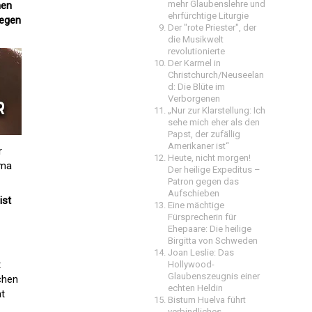
mehr Glaubenslehre und
nen
ehrfürchtige Liturgie
wegen
Der "rote Priester", der
die Musikwelt
revolutionierte
Der Karmel in
Christchurch/Neuseelan
d: Die Blüte im
Verborgenen
„Nur zur Klarstellung: Ich
sehe mich eher als den
Papst, der zufällig
Amerikaner ist“
r
Heute, nicht morgen!
ema
Der heilige Expeditus –
Patron gegen das
Aufschieben
ist
Eine mächtige
Fürsprecherin für
Ehepaare: Die heilige
Birgitta von Schweden
Joan Leslie: Das
t
Hollywood-
Glaubenszeugnis einer
chen
echten Heldin
at
Bistum Huelva führt
verbindliches