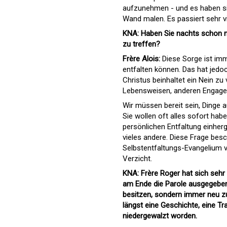
aufzunehmen - und es haben sich
Wand malen. Es passiert sehr vi
KNA: Haben Sie nachts schon ma
zu treffen?
Frère Alois:
Diese Sorge ist imm
entfalten können. Das hat jed
Christus beinhaltet ein Nein zu
Lebensweisen, anderen Engag
Wir müssen bereit sein, Dinge a
Sie wollen oft alles sofort hab
persönlichen Entfaltung einherg
vieles andere. Diese Frage besc
Selbstentfaltungs-Evangelium vo
Verzicht.
KNA: Frère Roger hat sich seh
am Ende die Parole ausgegeben: 
besitzen, sondern immer neu zu
längst eine Geschichte, eine T
niedergewalzt worden.