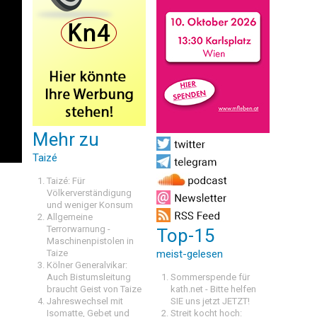
Mehr zu
Taizé
Taizé: Für
Völkerverständigung
und weniger Konsum
Allgemeine
Terrorwarnung -
Top-15
Maschinenpistolen in
Taize
meist-gelesen
Kölner Generalvikar:
Auch Bistumsleitung
Sommerspende für
braucht Geist von Taize
kath.net - Bitte helfen
Jahreswechsel mit
SIE uns jetzt JETZT!
Isomatte, Gebet und
Streit kocht hoch: