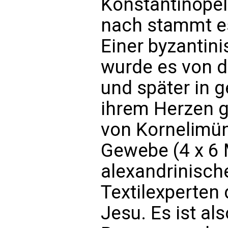
Konstantinopel 
nach stammt es
Einer byzantin
wurde es von d
und später in 
ihrem Herzen g
von Kornelimün
Gewebe (4 x 6 
alexandrinisch
Textilexperten d
Jesu. Es ist al