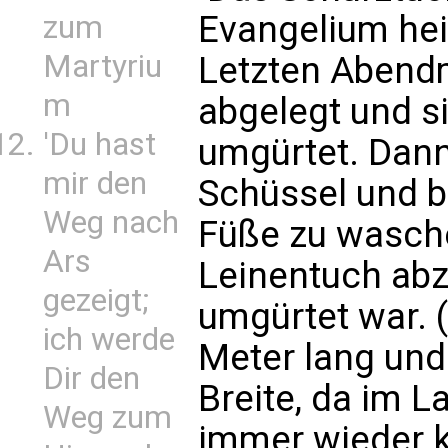
Evangelium hei
zum
Martyriu
Letzten Abendm
m
abgelegt und s
'Du hast
umgürtet. Dann
mir den
Schüssel und b
Weg nach
Füße zu wasch
Ars
Leinentuch abz
gezeigt;
umgürtet war. (
ich werde
Meter lang und
Dir den
Breite, da im 
Weg zum
immer wieder k