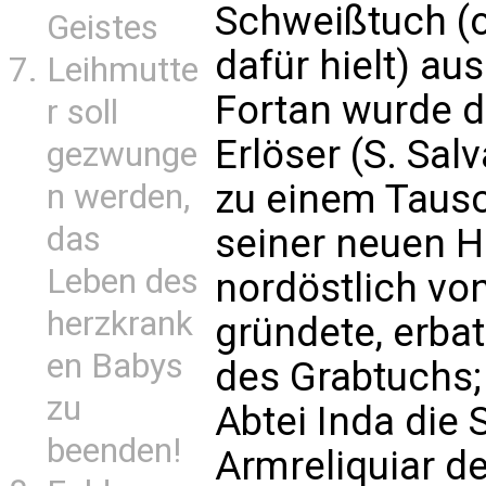
Schweißtuch (
Geistes
dafür hielt) au
Leihmutte
Fortan wurde d
r soll
Erlöser (S. Sa
gezwunge
zu einem Tausch
n werden,
das
seiner neuen 
Leben des
nordöstlich von
herzkrank
gründete, erbat
en Babys
des Grabtuchs;
zu
Abtei Inda die
beenden!
Armreliquiar de