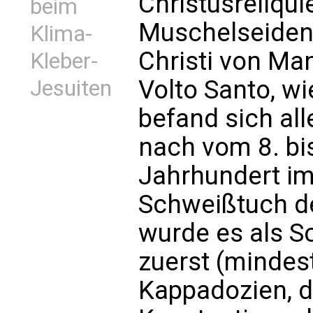
Christusreliqu
beim
Muschelseident
Klima-
Christi von Ma
Kleber-
Volto Santo, w
Jesuiten
befand sich all
nach vom 8. bis
Jahrhundert im
Schweißtuch de
wurde es als S
zuerst (mindest
Kappadozien, d