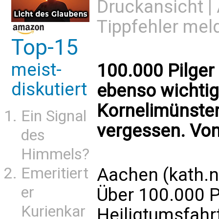
Druckansicht
|
Tippfehler mel
Top-15
meist-
100.000 Pilger 
diskutiert
ebenso wichtig
Kornelimünster
Ein Signal
vergessen. Vo
des
Himmels?
Aachen (kath.n
Emeritiert
er
Über 100.000 P
Kurienkar
Heiligtumsfahrt