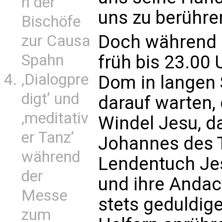
n der
uns zu berühre
Bischöfe
Doch während d
zur Causa
Spahn
früh bis 23.00
‚Dialogpre
Dom in langen 
digt‘ und
darauf warten,
‚meditativ
Windel Jesu, d
er Tanz’
Johannes des 
während
Lendentuch Je
der
und ihre Anda
Messe
stets geduldig
zum