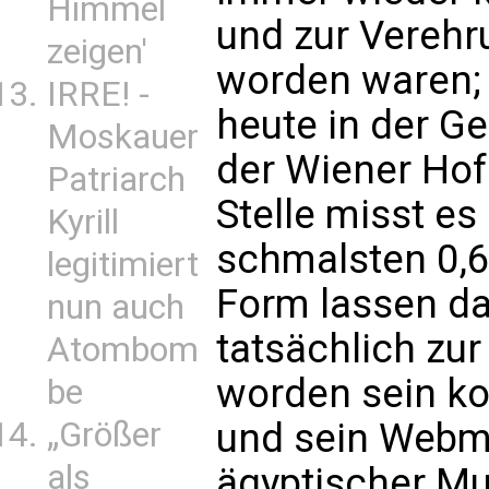
Himmel
und zur Vereh
zeigen'
worden waren; 
IRRE! -
heute in der G
Moskauer
der Wiener Hof
Patriarch
Stelle misst es
Kyrill
schmalsten 0,6
legitimiert
Form lassen da
nun auch
tatsächlich zu
Atombom
worden sein ko
be
und sein Webm
„Größer
als
ägyptischer M