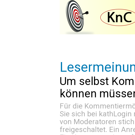
Lesermeinu
Um selbst Kom
können müssen 
Für die Kommentiermög
Sie sich bei
kathLogin 
von Moderatoren stich
freigeschaltet. Ein Anr