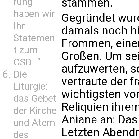
stammen.
rung
haben wir
Gegründet wurde
Ihr
damals noch hi
Statemen
Frommen, einen
t zum
Großen. Um se
CSD…“
aufzuwerten, so 
Die
vertraute der f
Liturgie:
wichtigsten vo
das Gebet
Reliquien ihre
der Kirche
Aniane an: Das
und Atem
Letzten Abend
des