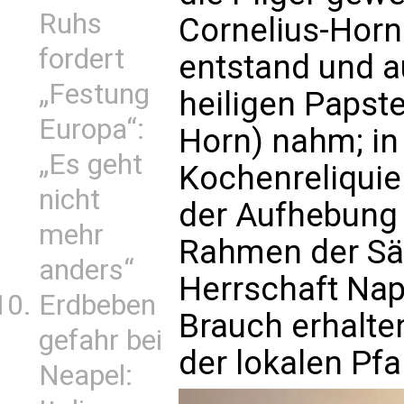
Ruhs
Cornelius-Horn
fordert
entstand und 
„Festung
heiligen Papste
Europa“:
Horn) nahm; in 
„Es geht
Kochenreliquie
nicht
der Aufhebung 
mehr
Rahmen der Säk
anders“
Herrschaft Nap
Erdbeben
Brauch erhalte
gefahr bei
der lokalen Pf
Neapel: