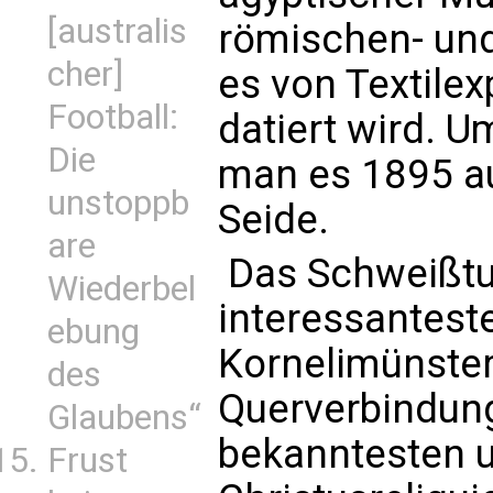
[australis
römischen- und
cher]
es von Textilexp
Football:
datiert wird. U
Die
man es 1895 au
unstoppb
Seide.
are
 Das Schweißtu
Wiederbel
interessanteste
ebung
Kornelimünster
des
Querverbindung
Glaubens“
bekanntesten 
Frust