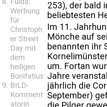
Fulda:
253), der bald
Werbung
beliebtesten H
für
Im 11. Jahrhun
Christoph
Mönche auf sei
er Street
benannten ihr S
Day mit
Kornelimünster
dem
um. Fortan wur
heiligen
Jahre veranstal
Bonifatius
jährlich die Co
BILD-
September) gef
Komment
atorin
die Pilger gew