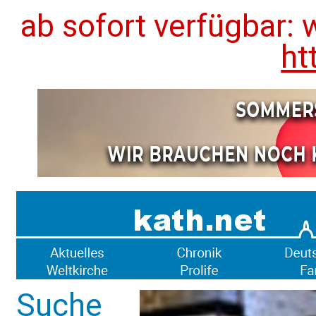
ab sofort verfügbar: 
ht
Suche