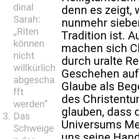
dinal
denn es zeigt, 
Sarah:
nunmehr siebe
„Riten
Tradition ist. 
können
machen sich C
nicht
durch uralte Re
willkürlich
Geschehen auf
abgescha
Glaube als Bege
fft
des Christentu
werden“
glauben, dass 
Das
Universums Me
Schweige
uns seine Han