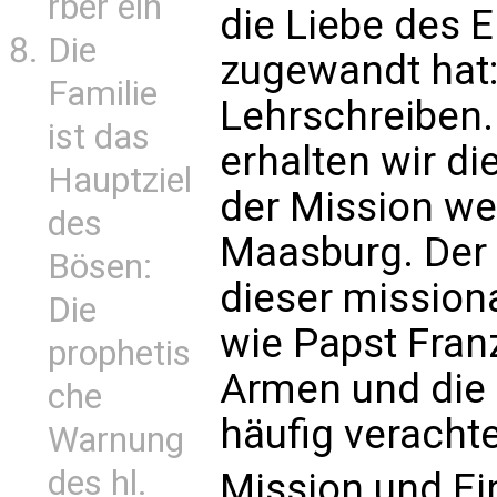
rber ein
die Liebe des E
Die
zugewandt hat:
Familie
Lehrschreiben.
ist das
erhalten wir die
Hauptziel
der Mission wei
des
Maasburg. Der
Bösen:
dieser mission
Die
wie Papst Franz
prophetis
Armen und die 
che
häufig veracht
Warnung
des hl.
Mission und Ei