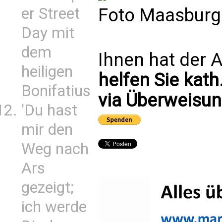
Foto Maasburg 
er Street
Day mit
dem
Ihnen hat der A
heiligen
helfen Sie kath
Bonifatius
via Überweisun
'Du hast
mir den
Weg nach
Ars
gezeigt;
ich werde