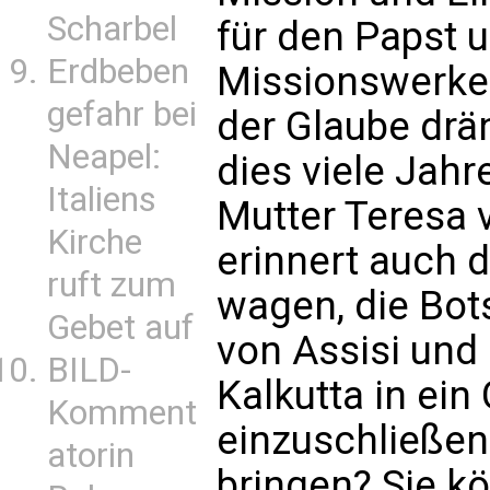
Scharbel
für den Papst 
Erdbeben
Missionswerke 
gefahr bei
der Glaube drä
Neapel:
dies viele Jahr
Italiens
Mutter Teresa v
Kirche
erinnert auch d
ruft zum
wagen, die Bot
Gebet auf
von Assisi und
BILD-
Kalkutta in ein
Komment
einzuschließe
atorin
bringen? Sie k