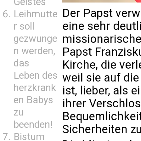
Geistes
Der Papst verw
Leihmutte
eine sehr deut
r soll
missionarische
gezwunge
Papst Franziskus
n werden,
das
Kirche, die ver
Leben des
weil sie auf d
herzkrank
ist, lieber, als
en Babys
ihrer Verschlos
zu
Bequemlichkeit
beenden!
Sicherheiten zu
Bistum