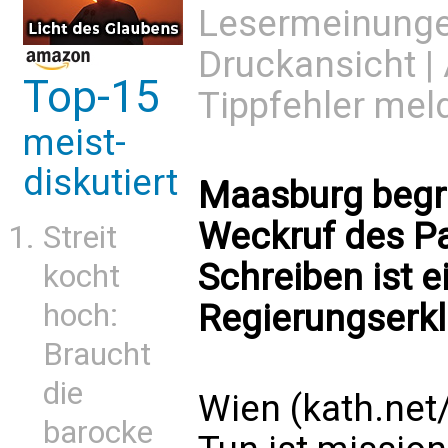
Lesermeinung
Druckansicht
|
Top-15
Tippfehler mel
meist-
diskutiert
Maasburg begrü
Weckruf des Pa
Streit
Schreiben ist e
kocht
Regierungserkl
hoch:
Braucht
die
Wien (kath.net/
barocke