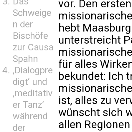
Das
vor. Den ersten 
Schweige
missionarische 
n der
hebt Maasburg 
Bischöfe
unterstreicht P
zur Causa
missionarisch
Spahn
für alles Wirken
‚Dialogpre
bekundet: Ich 
digt‘ und
missionarische
‚meditativ
ist, alles zu ve
er Tanz’
wünscht sich wö
während
allen Regionen
der