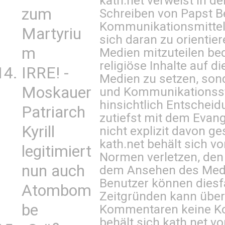
kath.net verweist in
zum
Schreiben von Papst B
Kommunikationsmittel 
Martyriu
sich daran zu orientie
m
Medien mitzuteilen be
religiöse Inhalte auf 
IRRE! -
Medien zu setzen, sond
Moskauer
und Kommunikationsst
hinsichtlich Entscheid
Patriarch
zutiefst mit dem Eva
Kyrill
nicht explizit davon ge
kath.net behält sich v
legitimiert
Normen verletzen, den
nun auch
dem Ansehen des Mediu
Benutzer können diesfa
Atombom
Zeitgründen kann über
be
Kommentaren keine Ko
behält sich kath.net vo