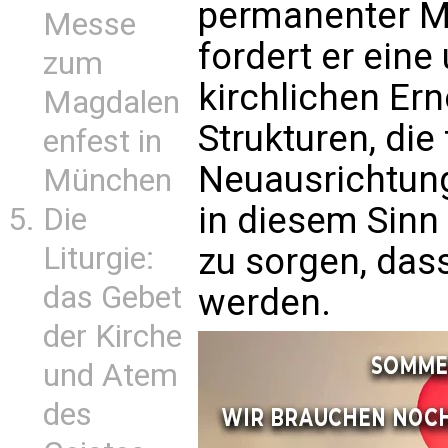
permanenter Mi
Messe
fordert er eine
zum
kirchlichen Ern
Magdalen
Strukturen, die 
enfest in
Neuausrichtung 
München
in diesem Sinn
Die
zu sorgen, dass
Liturgie:
das Gebet
werden.
der Kirche
und Atem
des