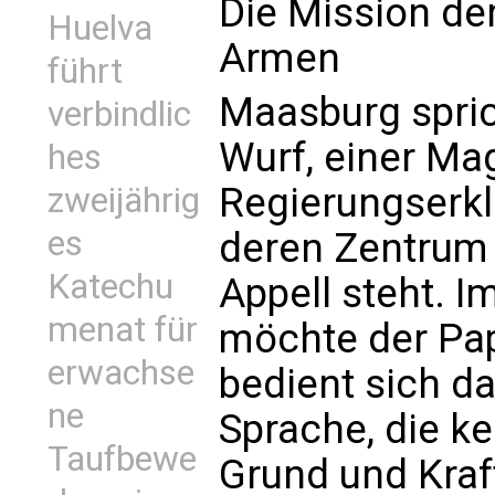
Die Mission de
Huelva
Armen
führt
Maasburg spric
verbindlic
Wurf, einer Ma
hes
Regierungserklä
zweijährig
es
deren Zentrum 
Katechu
Appell steht. 
menat für
möchte der Paps
erwachse
bedient sich da
ne
Sprache, die ke
Taufbewe
Grund und Kraf