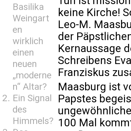
Tun ist missio
Basilika
keine Kirche! 
Weingart
Leo-M. Maasbur
en
der Päpstliche
wirklich
Kernaussage d
einen
Schreibens Ev
neuen
Franziskus zu
„moderne
Maasburg ist 
n“ Altar?
Papstes begeist
Ein Signal
des
ungewöhnlichen
Himmels?
100 Mal kommt 