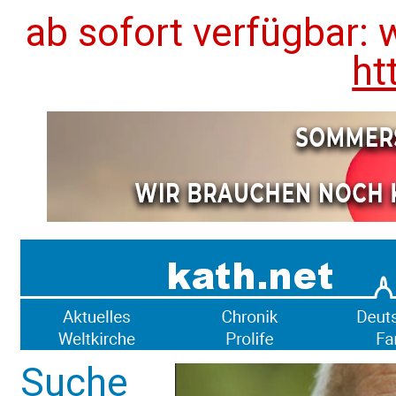
ab sofort verfügbar: 
ht
Suche