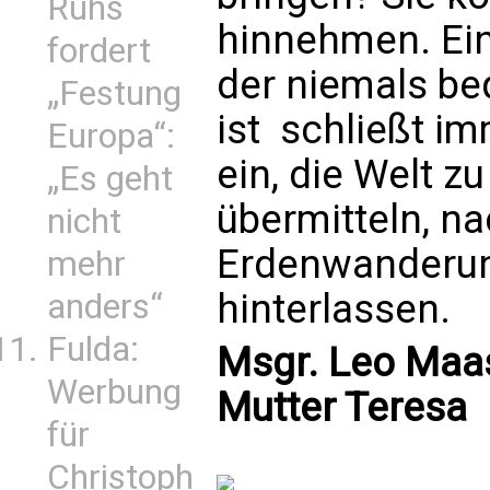
Ruhs
hinnehmen. Ein
fordert
der niemals be
„Festung
ist  schließt 
Europa“:
ein, die Welt z
„Es geht
übermitteln, n
nicht
Erdenwanderun
mehr
hinterlassen.
anders“
Fulda:
Msgr. Leo Maas
Werbung
Mutter Teresa
für
Christoph