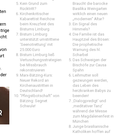
Kein Grund zum
Braucht die barocke
Rücktritt?
Basilika Weingarten
ten
Kirchenkritischer
wirklich einen neuen
Kabarettist Reichow
„modernen“ Altar?
ern
beim Kreuzfest des
Ein Signal des
Bistums Limburg
Himmels?
trige
Bistum Limburg
Die Familie ist das
cht.
unterstützt umstrittene
Hauptziel des Bösen:
'Seenotrettung' mit
Die prophetische
 von
25.000 Euro
Warnung des hl.
Bistum Limburg ließ
Scharbel
urt
Vertuschungsstrategien
Das Schweigen der
bei Missbrauch
Bischöfe zur Causa
.
rekonstruieren
Spahn
 der
Marx-Bätzing-Kurs:
Leihmutter soll
Neuer Rekord an
gezwungen werden,
Kirchenaustritten in
das Leben des
Deutschland!
herzkranken Babys zu
"Pfingstbotschaft" von
beenden!
Bätzing: Segnet
‚Dialogpredigt‘ und
Schwule!
‚meditativer Tanz’
während der Messe
zum Magdalenenfest in
München
Junge brasilianische
Katholiken hoffen auf