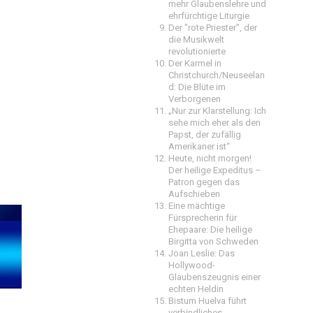
mehr Glaubenslehre und
ehrfürchtige Liturgie
Der "rote Priester", der
die Musikwelt
revolutionierte
Der Karmel in
Christchurch/Neuseelan
d: Die Blüte im
Verborgenen
„Nur zur Klarstellung: Ich
sehe mich eher als den
Papst, der zufällig
Amerikaner ist“
Heute, nicht morgen!
Der heilige Expeditus –
Patron gegen das
Aufschieben
Eine mächtige
Fürsprecherin für
Ehepaare: Die heilige
Birgitta von Schweden
Joan Leslie: Das
Hollywood-
Glaubenszeugnis einer
echten Heldin
Bistum Huelva führt
verbindliches