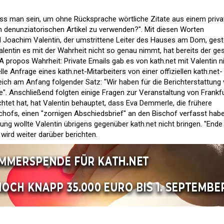
 man sein, um ohne Rücksprache wörtliche Zitate aus einem priva
 denunziatorischen Artikel zu verwenden?". Mit diesen Worten
Joachim Valentin, der umstrittene Leiter des Hauses am Dom, gest
alentin es mit der Wahrheit nicht so genau nimmt, hat bereits der
ges
propos Wahrheit: Private Emails gab es von kath.net mit Valentin ni
elle Anfrage eines kath.net-Mitarbeiters von einer offiziellen kath.net-
eich am Anfang folgender Satz: "Wir haben für die Berichterstattung
e". Anschließend folgten einige Fragen zur Veranstaltung von Frankf
chtet hat, hat Valentin behauptet, dass Eva Demmerle, die frühere
schofs, einen "zornigen Abschiedsbrief" an den Bischof verfasst habe
ng wollte Valentin übrigens gegenüber kath.net nicht bringen. "Ende
 wird weiter darüber berichten.