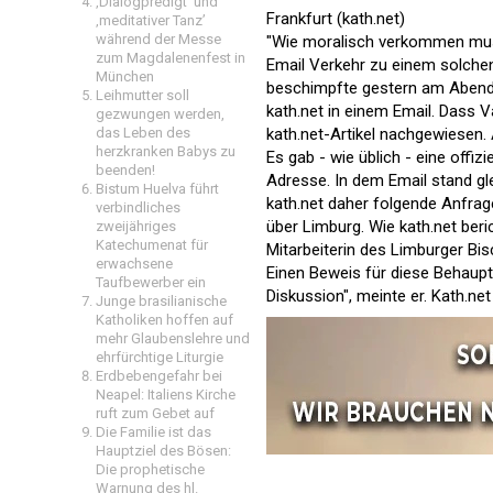
‚Dialogpredigt‘ und
Frankfurt (kath.net)
‚meditativer Tanz’
während der Messe
"Wie moralisch verkommen muss
zum Magdalenenfest in
Email Verkehr zu einem solchen
München
beschimpfte gestern am Abend 
Leihmutter soll
kath.net in einem Email. Dass V
gezwungen werden,
kath.net-Artikel
nachgewiesen. A 
das Leben des
herzkranken Babys zu
Es gab - wie üblich - eine offizi
beenden!
Adresse. In dem Email stand gl
Bistum Huelva führt
kath.net daher folgende Anfrag
verbindliches
über Limburg. Wie kath.net beri
zweijähriges
Katechumenat für
Mitarbeiterin des Limburger Bi
erwachsene
Einen Beweis für diese Behauptu
Taufbewerber ein
Diskussion", meinte er. Kath.net
Junge brasilianische
Katholiken hoffen auf
mehr Glaubenslehre und
ehrfürchtige Liturgie
Erdbebengefahr bei
Neapel: Italiens Kirche
ruft zum Gebet auf
Die Familie ist das
Hauptziel des Bösen:
Die prophetische
Warnung des hl.