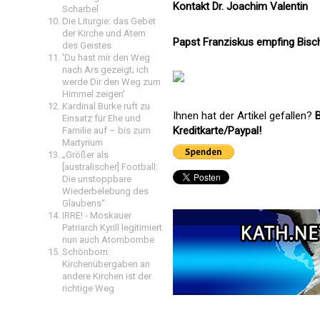
Kontakt Dr. Joachim Valentin
Scharbel
Die Liturgie: das Gebet
der Kirche und Atem
Papst Franziskus empfing Bisch
des Geistes
'Du hast mir den Weg
nach Ars gezeigt; ich
werde Dir den Weg zum
Himmel zeigen'
Kardinal Burke ruft zu
Ihnen hat der Artikel gefallen?
B
Einsatz für Ehe und
Kreditkarte/Paypal!
Familie auf – bis zum
Martyrium
„Größer als
[australischer] Football:
Die unstoppbare
Wiederbelebung des
Glaubens“
IRRE! - Moskauer
Patriarch Kyrill legitimiert
nun auch Atombombe
Schönborn:
Kirchenübergaben an
andere Kirchen ist der
richtige Weg