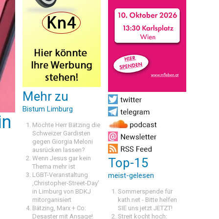
Mehr zu
Bistum Limburg
in
Möchte Herr Bätzing die
Schweizer Gardisten
gegen Giorgia Meloni
ausrücken lassen?
Wenn Jesus gar kein
Top-15
Thema mehr ist
LGBT-Veranstaltung
meist-gelesen
‚Christopher-Street-Day’
in Limburg von BDKJ
Sommerspende für
mitorganisiert
kath.net - Bitte helfen
Bätzing, Marx + Co:
SIE uns jetzt JETZT!
Desaster mit Ansage!
Streit kocht hoch: