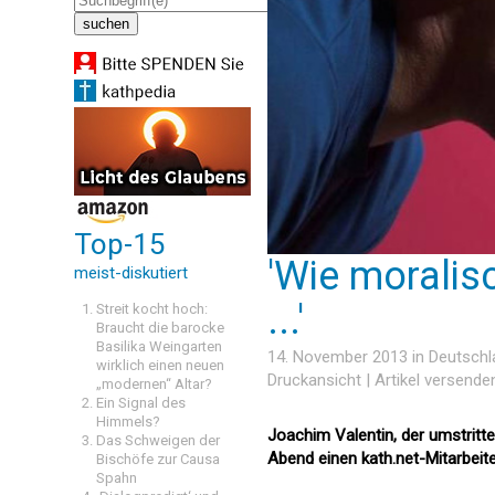
Top-15
'Wie morali
meist-diskutiert
...'
Streit kocht hoch:
Braucht die barocke
Basilika Weingarten
14. November 2013 in
Deutschl
wirklich einen neuen
Druckansicht
|
Artikel versende
„modernen“ Altar?
Ein Signal des
Himmels?
Joachim Valentin, der umstrit
Das Schweigen der
Abend einen kath.net-Mitarbeite
Bischöfe zur Causa
Spahn