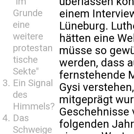
überlassen könn
"im
einem Intervie
Grunde
eine
Lüneburg. Luth
weitere
hätten eine We
protestan
müsse so gewür
tische
werden, dass 
Sekte"
fernstehende 
Ein Signal
Gysi verstehen, 
des
mitgeprägt wur
Himmels?
Geschehnisse 
Das
folgenden Jahre
Schweige