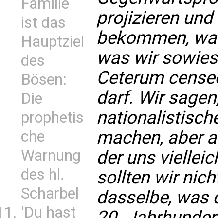
Familie
projizieren und
ist das
bekommen, was
Hauptziel
was wir sowies
des
Ceterum censeo
Bösen:
darf. Wir sagen
Die
nationalistisch
prophetis
machen, aber au
che
Warnung
der uns vielleic
des hl.
sollten wir nic
Scharbel
dasselbe, was 
'Du hast
20. Jahrhundert