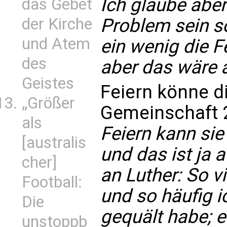
Ich glaube aber
das Gebet
Problem sein so
der Kirche
und Atem
ein wenig die F
des
aber das wäre a
Geistes
Feiern könne d
„Größer
Gemeinschaft 2
als
Feiern kann si
[australis
und das ist ja
cher]
an Luther: So vi
Football:
und so häufig i
Die
gequält habe; e
unstoppb