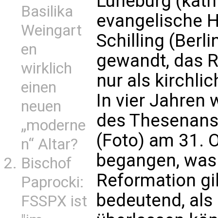
Lüneburg (kath
Basilika
evangelische Hi
Weingart
Schilling (Berl
en
gewandt, das 
wirklich
nur als kirchli
einen
In vier Jahren 
neuen
des Thesenans
„moderne
(Foto) am 31. 
n“ Altar?
begangen, was 
Bischof
Reformation gilt
Paprocki:
bedeutend, als
FSSPX ist