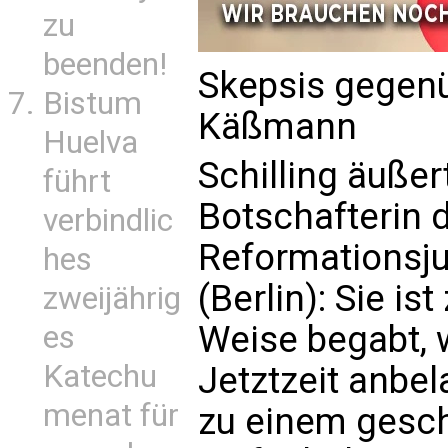
zu
beenden!
Skepsis gegenü
Bistum
Käßmann
Huelva
Schilling äußer
führt
Botschafterin 
verbindlic
Reformationsj
hes
(Berlin): Sie i
zweijährig
Weise begabt, 
es
Katechu
Jetztzeit anbel
menat für
zu einem gesch