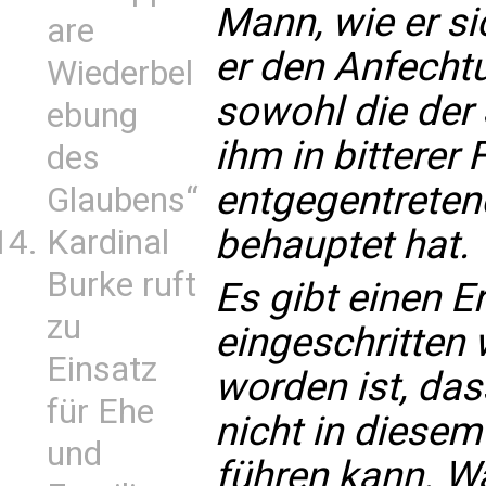
Mann, wie er si
are
er den Anfechtu
Wiederbel
sowohl die der
ebung
ihm in bitterer
des
entgegentretend
Glaubens“
behauptet hat.
Kardinal
Burke ruft
Es gibt einen E
zu
eingeschritten
Einsatz
worden ist, das
für Ehe
nicht in diese
und
führen kann. W