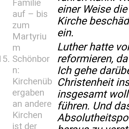
Familie
einer Weise die
auf – bis
Kirche beschädi
zum
ein.
Martyriu
Luther hatte vo
m
reformieren, da
Schönbor
Ich gehe darübe
n:
Christenheit in
Kirchenüb
ergaben
insgesamt wollt
an andere
führen. Und das
Kirchen
Absolutheitspos
ist der