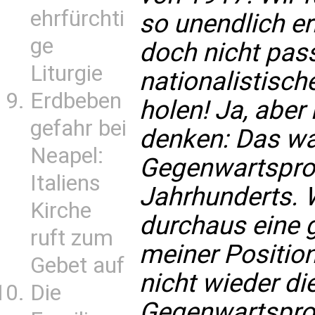
ehrfürchti
so unendlich er
ge
doch nicht pass
Liturgie
nationalistisch
Erdbeben
holen! Ja, abe
gefahr bei
denken: Das wa
Neapel:
Gegenwartspro
Italiens
Jahrhunderts. W
Kirche
durchaus eine 
ruft zum
meiner Position
Gebet auf
nicht wieder di
Die
Gegenwartspro