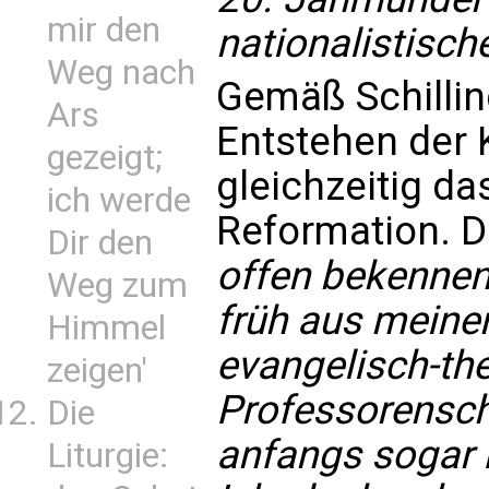
mir den
nationalistische
Weg nach
Gemäß Schillin
Ars
Entstehen der 
gezeigt;
gleichzeitig da
ich werde
Reformation. 
Dir den
offen bekennen:
Weg zum
früh aus meine
Himmel
evangelisch-th
zeigen'
Professorensch
Die
anfangs sogar 
Liturgie: