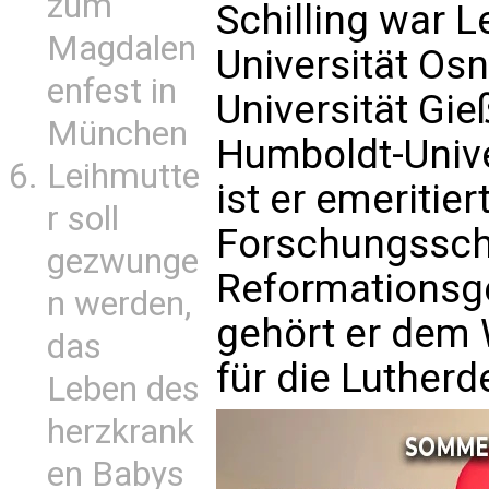
zum
Schilling war L
Magdalen
Universität Osn
enfest in
Universität Gie
München
Humboldt-Unive
Leihmutte
ist er emeritier
r soll
Forschungsschw
gezwunge
Reformationsge
n werden,
gehört er dem 
das
für die Lutherd
Leben des
herzkrank
en Babys