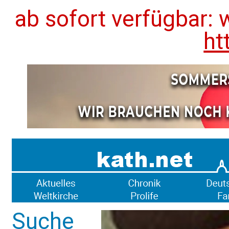
ab sofort verfügbar: 
ht
Suche