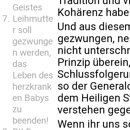
Tradition und 
Geistes
Kohärenz habe
Leihmutte
Und aus diese
r soll
gezwungen, nei
gezwunge
nicht untersch
n werden,
Prinzip überein
das
Schlussfolgerun
Leben des
so der General
herzkrank
dem Heiligen S
en Babys
verstehen geg
zu
beenden!
Wenn ihr uns so