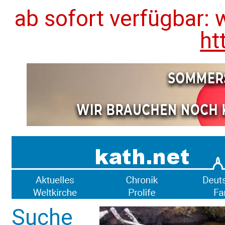
ab sofort verfügbar: 
ht
Suche