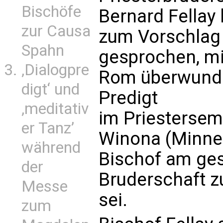
Bischöfe
Bernard Fellay 
zur Causa
zum Vorschlag 
Spahn
gesprochen, mi
‚Dialogpre
Rom überwunden
digt‘ und
Predigt
‚meditativ
im Priestersemi
er Tanz’
Winona (Minnes
während
Bischof am gest
der
Bruderschaft 
Messe
sei.
zum