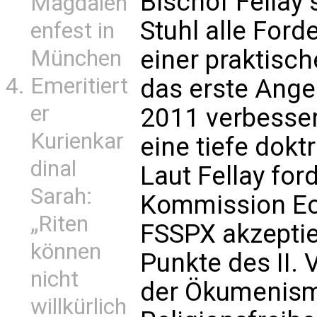
Bischof Fellay 
Magdalen
Stuhl alle For
enfest in
einer praktisc
München
Emeritiert
das erste Ang
er
2011 verbesser
Kurienkar
eine tiefe dokt
dinal
Laut Fellay for
Sarah:
Kommission Ecc
„Riten
FSSPX akzeptie
können
Punkte des II. 
nicht
der Ökumenism
willkürlich