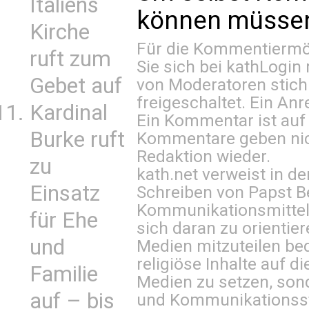
Italiens
können müssen 
Kirche
Für die Kommentiermög
ruft zum
Sie sich bei
kathLogin 
Gebet auf
von Moderatoren stich
freigeschaltet. Ein Anr
Kardinal
Ein Kommentar ist auf
Burke ruft
Kommentare geben nic
Redaktion wieder.
zu
kath.net verweist in
Einsatz
Schreiben von Papst B
Kommunikationsmittel 
für Ehe
sich daran zu orientie
und
Medien mitzuteilen be
religiöse Inhalte auf 
Familie
Medien zu setzen, sond
auf – bis
und Kommunikationsst