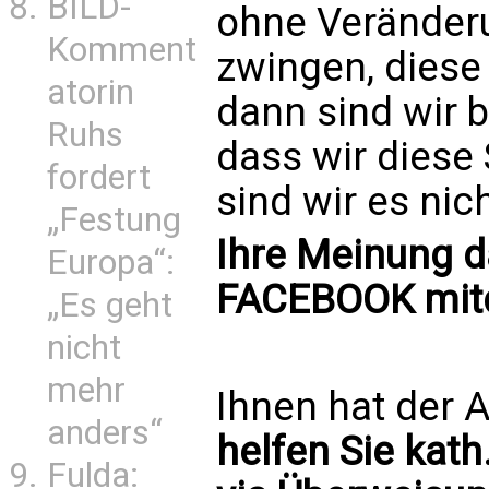
BILD-
ohne Veränder
Komment
zwingen, diese
atorin
dann sind wir b
Ruhs
dass wir diese
fordert
sind wir es nicht
„Festung
Ihre Meinung d
Europa“:
FACEBOOK mitd
„Es geht
nicht
mehr
Ihnen hat der A
anders“
helfen Sie kath
Fulda: