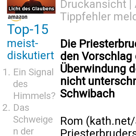
Druckansicht
|
Tippfehler mel
Top-15
meist-
Die Priesterbru
diskutiert
den Vorschlag 
Überwindung d
Ein Signal
nicht untersch
des
Schwibach
Himmels?
Das
Schweige
Rom (kath.net/
n der
Priesterbruders