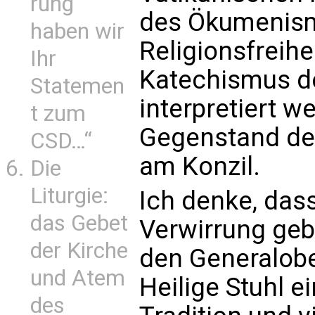
rung
des Ökumenism
haben wir
Religionsfreihe
Ihr
Katechismus de
Statemen
interpretiert w
t zum
Gegenstand der
CSD…“
am Konzil.
Die
Liturgie:
Ich denke, das
das Gebet
Verwirrung gebe
der Kirche
den Generalobe
und Atem
Heilige Stuhl e
des