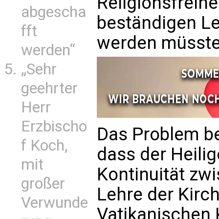
Religionsfreihei
abgescha
beständigen Le
fft
werden müsste
werden“
„Sehr
geehrter
Herr
Erzbischo
Das Problem bes
f Koch,
dass der Heilige
mit
Kontinuität zwi
großer
Lehre der Kirch
Verwunde
Vatikanischen 