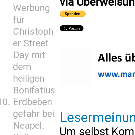
via Überweisun
Werbung
für
Christoph
er Street
Day mit
dem
heiligen
Bonifatius
Erdbeben
gefahr bei
Lesermeinu
Neapel:
Um selbst Kom