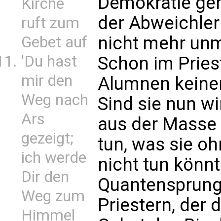
Demokratie ger
Kirche
der Abweichler
ruft zum
nicht mehr unm
Gebet auf
'Du hast
Schon im Pries
mir den
Alumnen keinen
Weg nach
Sind sie nun 
Ars
aus der Masse 
gezeigt;
tun, was sie o
ich werde
nicht tun könnt
Dir den
Quantensprung
Weg zum
Priestern, der
Himmel