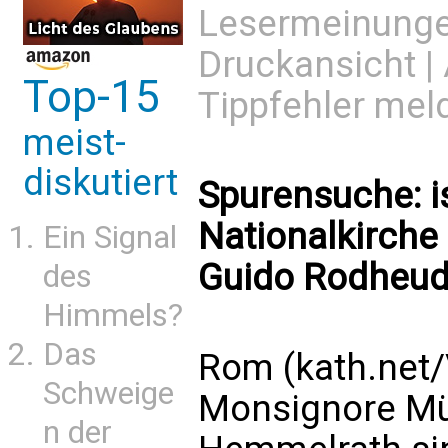
Lesermeinung
Druckansicht
|
Top-15
Tippfehler mel
meist-
diskutiert
Spurensuche: i
Nationalkirche
Ein Signal
Guido Rodheudt
des
Himmels?
Das
Rom (kath.net/
Schweige
Monsignore Mü
n der