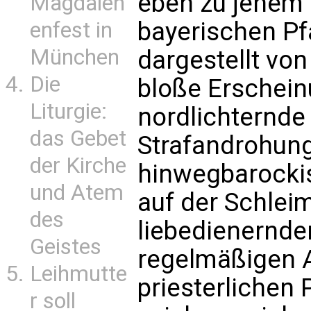
eben zu jenem 
Magdalen
bayerischen Pf
enfest in
München
dargestellt von
Die
bloße Erschein
Liturgie:
nordlichternde 
das Gebet
Strafandrohun
der Kirche
hinwegbarockisi
und Atem
auf der Schlei
des
liebedienernde
Geistes
regelmäßigen 
Leihmutte
priesterlichen 
r soll