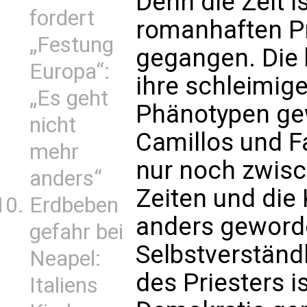
Denn die Zeit i
fordert
romanhaften Pr
„Festung
gegangen. Die 
Europa“:
ihre schleimig
„Es geht
Phänotypen ge
nicht
Camillos und F
mehr
nur noch zwisc
anders“
Zeiten und die 
Erdbeben
anders geword
gefahr bei
Selbstverständ
Neapel:
des Priesters i
Italiens