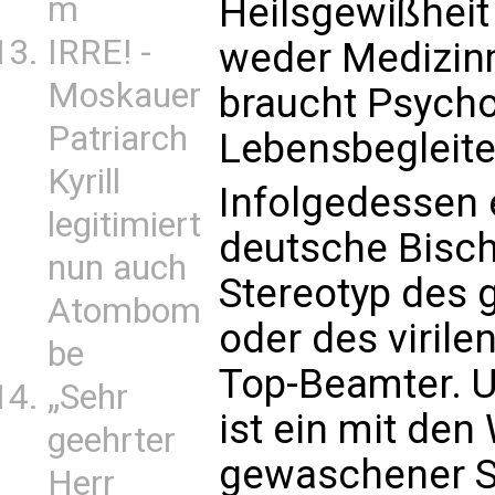
Heilsgewißheit
m
IRRE! -
weder Medizin
Moskauer
braucht Psych
Patriarch
Lebensbegleite
Kyrill
Infolgedessen 
legitimiert
deutsche Bisc
nun auch
Stereotyp des 
Atombom
oder des virile
be
Top-Beamter. Un
„Sehr
ist ein mit de
geehrter
gewaschener S
Herr