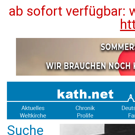
ab sofort verfügbar: 
ht
Suche