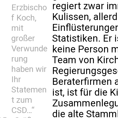
regiert zwar i
Erzbischo
Kulissen, aller
f Koch,
Einflüsterungen
mit
Statistiken. Er 
großer
keine Person m
Verwunde
rung
Team von Kirch
haben wir
Regierungsgesc
Ihr
Beraterfirmen a
Statemen
ist, ist für die K
t zum
Zusammenlegung
CSD…“
die alte Stam