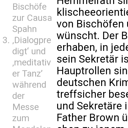
Hemmelrath sin
Bischöfe
klischeeorient
zur Causa
von Bischöfen 
Spahn
wünscht. Der Bi
‚Dialogpre
erhaben, in jed
digt‘ und
sein Sekretär is
‚meditativ
Hauptrollen sin
er Tanz’
deutschen Krimi
während
treffsicher bes
der
und Sekretäre 
Messe
Father Brown ü
zum