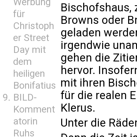
Werbung
Bischofshaus, 
für
Browns oder Br
Christoph
geladen werden
er Street
irgendwie unan
Day mit
gehen die Zitie
dem
hervor. Insofe
heiligen
mit ihren Bisch
Bonifatius
für die realen
BILD-
Klerus.
Komment
atorin
Unter die Räde
Ruhs