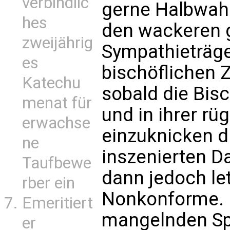
verbindlic
gerne Halbwahr
hes
den wackeren g
zweijährig
Sympathieträge
es
bischöflichen 
Katechu
sobald die Bis
menat für
und in ihrer r
erwachse
einzuknicken 
ne
inszenierten D
Taufbewe
dann jedoch letz
rber ein
Nonkonforme. 
Emeritiert
mangelnden Spa
er