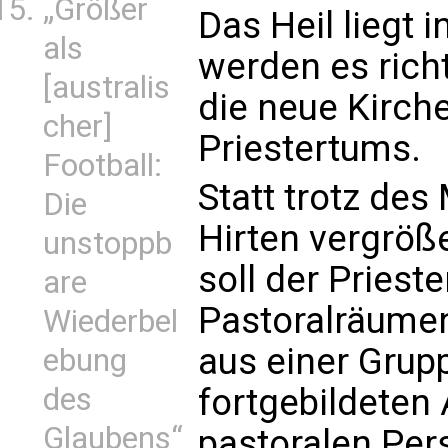
„Größer
Das Heil liegt i
als
werden es richt
[australis
die neue Kirch
cher]
Priestertums.
Football:
Statt trotz des
Die
Hirten vergröß
unstoppb
soll der Priest
are
Pastoralräumen
Wiederbel
aus einer Grup
ebung
fortgebildeten
des
Glaubens“
pastoralen Per