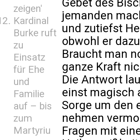
Gebet des Bis
zeigen'
jemanden macht
Kardinal
und zutiefst He
Burke ruft
obwohl er dazu 
zu
Braucht man no
Einsatz
ganze Kraft nic
für Ehe
Die Antwort lau
und
einst magisch 
Familie
Sorge um den e
auf – bis
nehmen vermoc
zum
Fragen mit ein
Martyriu