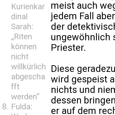
meist auch weg
Kurienkar
jedem Fall abe
dinal
der detektivis
Sarah:
ungewöhnlich s
„Riten
können
Priester.
nicht
willkürlich
Diese geradez
abgescha
wird gespeist 
fft
nichts und ni
werden“
dessen bringen
Fulda:
er auf dem rec