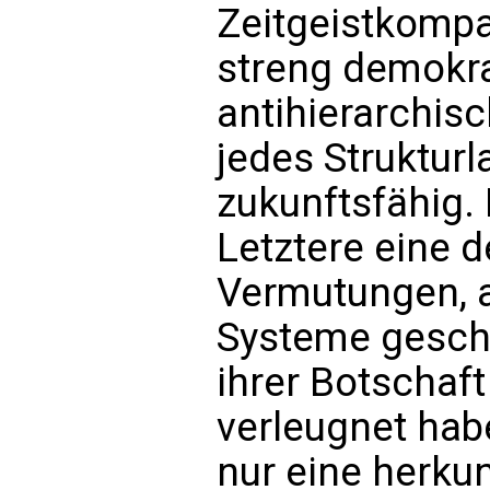
Zeitgeistkompa
streng demokra
antihierarchisc
jedes Struktur
zukunftsfähig
Letztere eine d
Vermutungen, a
Systeme gesche
ihrer Botschaf
verleugnet hab
nur eine herku