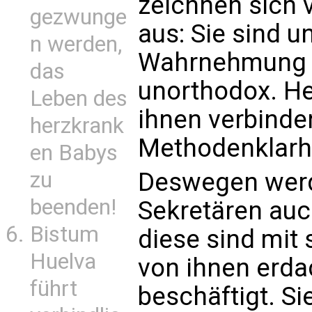
zeichnen sich 
gezwunge
aus: Sie sind u
n werden,
Wahrnehmung 
das
unorthodox. He
Leben des
ihnen verbinde
herzkrank
Methodenklarhe
en Babys
Deswegen werd
zu
beenden!
Sekretären auc
Bistum
diese sind mit 
Huelva
von ihnen erda
führt
beschäftigt. Si