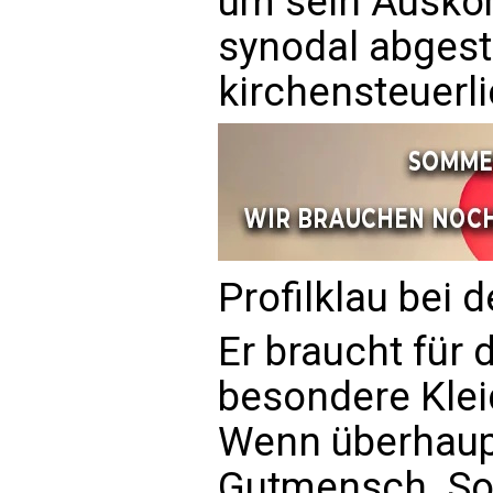
um sein Auskom
synodal abgestü
kirchensteuerl
Profilklau bei 
Er braucht für 
besondere Klei
Wenn überhaupt,
Gutmensch. So 