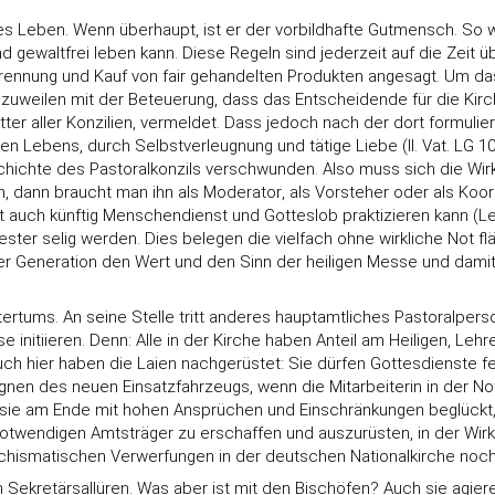
res Leben. Wenn überhaupt, ist er der vorbildhafte Gutmensch. So 
nd gewaltfrei leben kann. Diese Regeln sind jederzeit auf die Zeit
trennung und Kauf von fair gehandelten Produkten angesagt. Um das
uweilen mit der Beteuerung, dass das Entscheidende für die Kirch
er aller Konzilien, vermeldet. Dass jedoch nach der dort formulier
n Lebens, durch Selbstverleugnung und tätige Liebe (II. Vat. LG 1
ichte des Pastoralkonzils verschwunden. Also muss sich die Wirkl
dann braucht man ihn als Moderator, als Vorsteher oder als Koordi
t auch künftig Menschendienst und Gotteslob praktizieren kann (Lei
ester selig werden. Dies belegen die vielfach ohne wirkliche Not fl
r Generation den Wert und den Sinn der heiligen Messe und damit 
tums. An seine Stelle tritt anderes hauptamtliches Pastoralpersona
initiieren. Denn: Alle in der Kirche haben Anteil am Heiligen, Lehre
uch hier haben die Laien nachgerüstet: Sie dürfen Gottesdienste f
nen des neuen Einsatzfahrzeugs, wenn die Mitarbeiterin in der 
 sie am Ende mit hohen Ansprüchen und Einschränkungen beglückt,
notwendigen Amtsträger zu erschaffen und auszurüsten, in der Wirkl
 schismatischen Verwerfungen in der deutschen Nationalkirche noch
en Sekretärsallüren. Was aber ist mit den Bischöfen? Auch sie agie