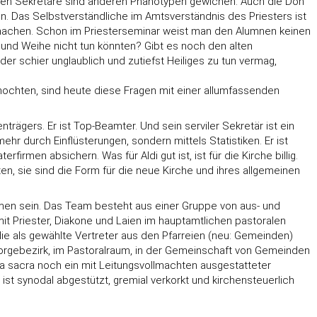
migen Sekretäre sind anderen Phänotypen gewichen. Auch die Don
n. Das Selbstverständliche im Amtsverständnis des Priesters ist
umachen. Schon im Priesterseminar weist man den Alumnen keinen
 und Weihe nicht tun könnten? Gibt es noch den alten
 schier unglaublich und zutiefst Heiliges zu tun vermag,
ochten, sind heute diese Fragen mit einer allumfassenden
gers. Er ist Top-Beamter. Und sein serviler Sekretär ist ein
r durch Einflüsterungen, sondern mittels Statistiken. Er ist
irmen absichern. Was für Aldi gut ist, ist für die Kirche billig.
ten, sie sind die Form für die neue Kirche und ihres allgemeinen
äumen sein. Das Team besteht aus einer Gruppe von aus- und
mit Priester, Diakone und Laien im hauptamtlichen pastoralen
ie als gewählte Vertreter aus den Pfarreien (neu: Gemeinden)
sorgebezirk, im Pastoralraum, in der Gemeinschaft von Gemeinden
ona sacra noch ein mit Leitungsvollmachten ausgestatteter
t synodal abgestützt, gremial verkorkt und kirchensteuerlich