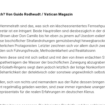
sch? Von Guido Rodheudt / Vatican Magazin
Hemmelrath sind das, was sich ein klischeeorientiertes Fernsehpu
retär ist ein Intrigant. Beide Hauptrollen sind diesbezüglich in der 
 Brown über Don Camillo bis hin eben zu jenem auf Usedom exilier
se bischöflicher Strafandrohungen gemütsberuhigt hinwegbarockisi
erlichen Protagonisten. Letzter zeichnen sich vor allem durch zwe
en sich Führungsfreude, Methodenklarheit und Realitätssinn.
 diese sind mit sich selbst und mit den von ihnen erdachten Stru
athieträgern die Wasser der bischöflichen Zuneigung abzugraben,
Goliath-Ringens siegt dann jedoch letztlich der listige Nonkonfo
eharrlichkeit der detektivisch oder sonstwie ungewöhnlich selbstä
len, sich von nichts und niemandem aus der Ruhe dessen bringen 
t regelmäßig geladen werden, sind zwar immer irgendwie unangeneh
epräsentativ für die realen Erfahrungen im deutschen Klerus.