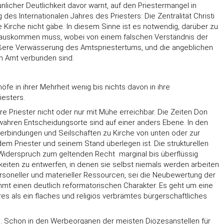
icher Deutlichkeit davor warnt, auf den Priestermangel in
 Internationalen Jahres des Priesters: Die Zentralität Christi
e Kirche nicht gäbe. In diesem Sinne ist es notwendig, darüber zu
t ,auskommen muss, wobei von einem falschen Verständnis der
ößere Verwässerung des Amtspriestertums, und die angeblichen
 Amt verbunden sind.
e in ihrer Mehrheit wenig bis nichts davon in ihre
iesters.
hre Priester nicht oder nur mit Mühe erreichbar. Die Zeiten Don
wahren Entscheidungsorte sind auf einer anders Ebene. In den
rbindungen und Seilschaften zu Kirche von unten oder zur
em Priester und seinem Stand überlegen ist. Die strukturellen
Widerspruch zum geltenden Recht  marginal bis überflüssig
hkeiten zu entwerfen, in denen sie selbst niemals werden arbeiten
ersoneller und materieller Ressourcen, sei die Neubewertung der
t einen deutlich reformatorischen Charakter. Es geht um eine
deres als ein flaches und religiös verbrämtes bürgerschaftliches
en. Schon in den Werbeorganen der meisten Diözesanstellen für