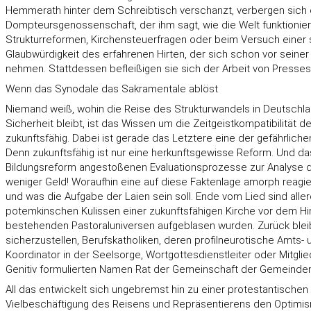
Hemmerath hinter dem Schreibtisch verschanzt, verbergen sich d
Dompteursgenossenschaft, der ihm sagt, wie die Welt funktioniert
Strukturreformen, Kirchensteuerfragen oder beim Versuch einer s
Glaubwürdigkeit des erfahrenen Hirten, der sich schon vor sein
nehmen. Stattdessen befleißigen sie sich der Arbeit von Pressesp
Wenn das Synodale das Sakramentale ablöst
Niemand weiß, wohin die Reise des Strukturwandels in Deutschla
Sicherheit bleibt, ist das Wissen um die Zeitgeistkompatibilität
zukunftsfähig. Dabei ist gerade das Letztere eine der gefährli
Denn zukunftsfähig ist nur eine herkunftsgewisse Reform. Und das
Bildungsreform angestoßenen Evaluationsprozesse zur Analyse des 
weniger Geld! Woraufhin eine auf diese Faktenlage amorph reagieren
und was die Aufgabe der Laien sein soll. Ende vom Lied sind a
potemkinschen Kulissen einer zukunftsfähigen Kirche vor dem Hi
bestehenden Pastoraluniversen aufgeblasen wurden. Zurück bleibt
sicherzustellen, Berufskatholiken, deren profilneurotische Amts
Koordinator in der Seelsorge, Wortgottesdienstleiter oder Mi
Genitiv formulierten Namen Rat der Gemeinschaft der Gemeinden 
All das entwickelt sich ungebremst hin zu einer protestantischen
Vielbeschäftigung des Reisens und Repräsentierens den Optimis