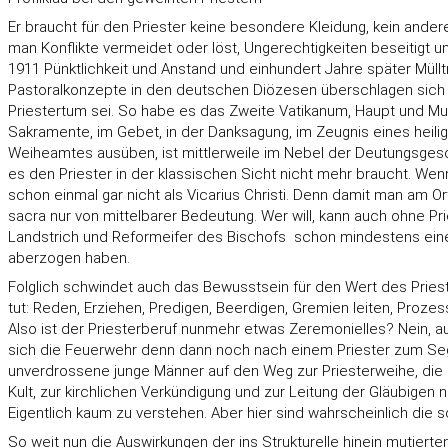
Er braucht für den Priester keine besondere Kleidung, kein ande
man Konflikte vermeidet oder löst, Ungerechtigkeiten beseitigt u
1911 Pünktlichkeit und Anstand und einhundert Jahre später Müll
Pastoralkonzepte in den deutschen Diözesen überschlagen sich z
Priestertum sei. So habe es das Zweite Vatikanum, Haupt und Mutt
Sakramente, im Gebet, in der Danksagung, im Zeugnis eines heilige
Weiheamtes ausüben, ist mittlerweile im Nebel der Deutungsgesch
es den Priester in der klassischen Sicht nicht mehr braucht. Wenn, 
schon einmal gar nicht als Vicarius Christi. Denn damit man am Or
sacra nur von mittelbarer Bedeutung. Wer will, kann auch ohne Pri
Landstrich und Reformeifer des Bischofs  schon mindestens eine
aberzogen haben.
Folglich schwindet auch das Bewusstsein für den Wert des Priester
tut: Reden, Erziehen, Predigen, Beerdigen, Gremien leiten, Prozesse 
Also ist der Priesterberuf nunmehr etwas Zeremonielles? Nein, a
sich die Feuerwehr denn dann noch nach einem Priester zum Seg
unverdrossene junge Männer auf den Weg zur Priesterweihe, die
Kult, zur kirchlichen Verkündigung und zur Leitung der Gläubigen 
Eigentlich kaum zu verstehen. Aber hier sind wahrscheinlich die
So weit nun die Auswirkungen der ins Strukturelle hinein mutiert