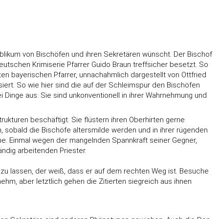
blikum von Bischöfen und ihren Sekretären wünscht. Der Bischof
deutschen Krimiserie Pfarrer Guido Braun treffsicher besetzt. So
ten bayerischen Pfarrer, unnachahmlich dargestellt von Ottfried
ert. So wie hier sind die auf der Schleimspur den Bischöfen
i Dinge aus: Sie sind unkonventionell in ihrer Wahrnehmung und
kturen beschäftigt. Sie flüstern ihren Oberhirten gerne
 sobald die Bischöfe altersmilde werden und in ihrer rügenden
rme. Einmal wegen der mangelnden Spannkraft seiner Gegner,
ndig arbeitenden Priester.
zu lassen, der weiß, dass er auf dem rechten Weg ist. Besuche
m, aber letztlich gehen die Zitierten siegreich aus ihnen