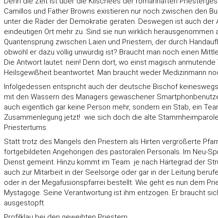
Denn die Zeit ist über die Klischees der romanhaften Priesterge
Camillos und Father Browns existieren nur noch zwischen den Buc
unter die Räder der Demokratie geraten. Deswegen ist auch der
eindeutigen Ort mehr zu. Sind sie nun wirklich herausgenommen 
Quantensprung zwischen Laien und Priestern, der durch Handaufl
obwohl er dazu völlig unwürdig ist? Braucht man noch einen Mittle
Die Antwort lautet: nein! Denn dort, wo einst magisch anmutend
Heilsgewißheit beantwortet. Man braucht weder Medizinmann noc
Infolgedessen entspricht auch der deutsche Bischof keineswegs d
mit den Wassern des Managers gewaschener Smartphonbenutzer. Er 
auch eigentlich gar keine Person mehr, sondern ein Stab, ein Team 
Zusammenlegung jetzt!  wie sich doch die alte Stammheimparole 
Priestertums.
Statt trotz des Mangels den Priestern als Hirten vergrößerte Pfa
fortgebildeten Angehörigen des pastoralen Personals. Im Neu-Sp
Dienst gemeint. Hinzu kommt im Team  je nach Härtegrad der Struk
auch zur Mitarbeit in der Seelsorge oder gar in der Leitung ber
oder in der Megafusionspfarrei bestellt. Wie geht es nun dem Pri
Mystagoge. Seine Verantwortung ist ihm entzogen. Er braucht sic
ausgestopft.
Profilklau bei den geweihten Priestern