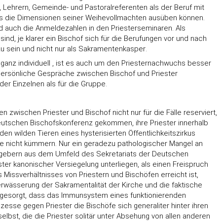
rn, Lehrern, Gemeinde- und Pastoralreferenten als der Beruf mit
mals die Dimensionen seiner Weihevollmachten ausüben können.
d auch die Anmeldezahlen in den Priesterseminaren. Als
d, je klarer ein Bischof sich für die Berufungen vor und nach
u sein und nicht nur als Sakramentenkasper.
 ganz individuell , ist es auch um den Priesternachwuchs besser
für persönliche Gespräche zwischen Bischof und Priester
der Einzelnen als für die Gruppe.
zwischen Priester und Bischof nicht nur für die Fälle reserviert,
Deutschen Bischofskonferenz gekommen, ihre Priester innerhalb
n wilden Tieren eines hysterisierten Öffentlichkeitszirkus
wie nicht kümmern. Nur ein geradezu pathologischer Mangel an
eengebern aus dem Umfeld des Sekretariats der Deutschen
er kanonischer Versiegelung unterliegen, als einen Freispruch
issverhältnisses von Priestern und Bischöfen erreicht ist,
erwässerung der Sakramentalität der Kirche und die faktische
r gesorgt, dass das Immunsystem eines funktionierenden
sse gegen Priester die Bischöfe sich generaliter hinter ihren
lbst, die die Priester solitär unter Absehung von allen anderen