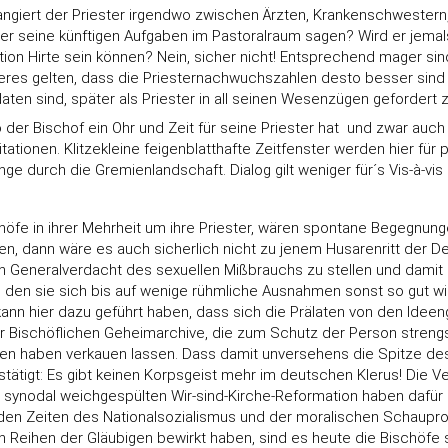
  rangiert der Priester irgendwo zwischen Ärzten, Krankenschweste
ber seine künftigen Aufgaben im Pastoralraum sagen? Wird er je
on Hirte sein können? Nein, sicher nicht! Entsprechend mager sin
res gelten, dass die Priesternachwuchszahlen desto besser sind sin
ten sind, später als Priester in all seinen Wesenzügen gefordert z
er Bischof ein Ohr und Zeit für seine Priester hat  und zwar auch
Visitationen. Klitzekleine feigenblatthafte Zeitfenster werden hier 
e durch die Gremienlandschaft. Dialog gilt weniger für´s Vis-à-vis 
fe in ihrer Mehrheit um ihre Priester, wären spontane Begegnungen 
en, dann wäre es auch sicherlich nicht zu jenem Husarenritt der 
Generalverdacht des sexuellen Mißbrauchs zu stellen und damit de
um den sie sich bis auf wenige rühmliche Ausnahmen sonst so gut 
kann hier dazu geführt haben, dass sich die Prälaten von den Id
 Bischöflichen Geheimarchive, die zum Schutz der Person strengst
n haben verkauen lassen. Dass damit unversehens die Spitze des M
ätigt: Es gibt keinen Korpsgeist mehr im deutschen Klerus! Die V
r synodal weichgespülten Wir-sind-Kirche-Reformation haben dafü
en Zeiten des Nationalsozialismus und der moralischen Schauproze
 Reihen der Gläubigen bewirkt haben, sind es heute die Bischöfe se