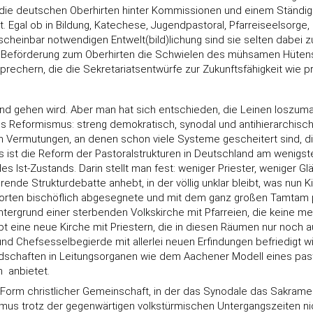
ie deutschen Oberhirten hinter Kommissionen und einem Ständigen
. Egal ob in Bildung, Katechese, Jugendpastoral, Pfarreiseelsorge,
cheinbar notwendigen Entwelt(bild)lichung sind sie selten dabei 
er Beförderung zum Oberhirten die Schwielen des mühsamen Hütens 
rechern, die die Sekretariatsentwürfe zur Zukunftsfähigkeit wie pr
nd gehen wird. Aber man hat sich entschieden, die Leinen loszuma
 des Reformismus: streng demokratisch, synodal und antihierarchisc
chen Vermutungen, an denen schon viele Systeme gescheitert sind, 
 ist die Reform der Pastoralstrukturen in Deutschland am wenigsten
Ist-Zustands. Darin stellt man fest: weniger Priester, weniger Glä
de Strukturdebatte anhebt, in der völlig unklar bleibt, was nun Kir
llerorten bischöflich abgesegnete und mit dem ganz großen Tamta
ntergrund einer sterbenden Volkskirche mit Pfarreien, die keine meh
 eine neue Kirche mit Priestern, die in diesen Räumen nur noch a
- und Chefsesselbegierde mit allerlei neuen Erfindungen befriedigt 
tgliedschaften in Leitungsorganen wie dem Aachener Modell eines 
 anbietet.
 Form christlicher Gemeinschaft, in der das Synodale das Sakramenta
mus trotz der gegenwärtigen volkstürmischen Untergangszeiten ni