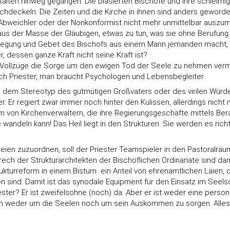
stalten hinweg gegangen. Die blasierten Bischöfe und ihre schlei
hdeckeln. Die Zeiten und die Kirche in ihnen sind anders geworde
 Abweichler oder der Nonkonformist nicht mehr unmittelbar ausz
aus der Masse der Gläubigen, etwas zu tun, was sie ohne Berufung
egung und Gebet des Bischofs aus einem Mann jemanden macht, der
r, dessen ganze Kraft nicht seine Kraft ist?
e Vollzüge die Sorge um den ewigen Tod der Seele zu nehmen verm
h Priester, man braucht Psychologen und Lebensbegleiter.
em Stereotyp des gutmütigen Großvaters oder des virilen Würdenträ
regiert zwar immer noch hinter den Kulissen, allerdings nicht meh
von Kirchenverwaltern, die ihre Regierungsgeschäfte mittels Beraterf
wandeln kann! Das Heil liegt in den Strukturen. Sie werden es rich
rreien zuzuordnen, soll der Priester Teamspieler in den Pastoralr
rech der Strukturarchitekten der Bischöflichen Ordinariate sind da
turreform in einem Bistum  ein Anteil von ehrenamtlichen Laien, d
ufen sind. Damit ist das synodale Equipment für den Einsatz im Seel
ester? Er ist zweifelsohne (noch) da. Aber er ist weder eine pers
h weder um die Seelen noch um sein Auskommen zu sorgen. Alles is