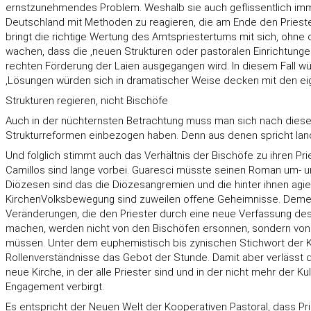
ernstzunehmendes Problem. Weshalb sie auch geflissentlich imme
Deutschland mit Methoden zu reagieren, die am Ende den Priester 
bringt die richtige Wertung des Amtspriestertums mit sich, ohne d
wachen, dass die ,neuen Strukturen oder pastoralen Einrichtung
rechten Förderung der Laien ausgegangen wird. In diesem Fall 
,Lösungen würden sich in dramatischer Weise decken mit den ei
Strukturen regieren, nicht Bischöfe
Auch in der nüchternsten Betrachtung muss man sich nach diesen 
Strukturreformen einbezogen haben. Denn aus denen spricht land
Und folglich stimmt auch das Verhältnis der Bischöfe zu ihren Prie
Camillos sind lange vorbei. Guaresci müsste seinen Roman um- u
Diözesen sind das die Diözesangremien und die hinter ihnen agie
KirchenVolksbewegung sind zuweilen offene Geheimnisse. Dement
Veränderungen, die den Priester durch eine neue Verfassung des 
machen, werden nicht von den Bischöfen ersonnen, sondern von ihr
müssen. Unter dem euphemistisch bis zynischen Stichwort der Ko
Rollenverständnisse das Gebot der Stunde. Damit aber verlässt
neue Kirche, in der alle Priester sind und in der nicht mehr der Ku
Engagement verbirgt.
Es entspricht der Neuen Welt der Kooperativen Pastoral, dass P