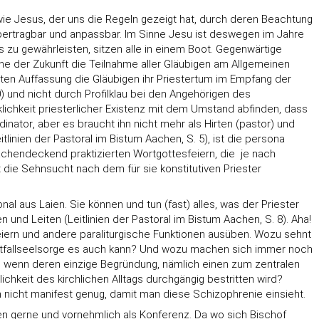
wie Jesus, der uns die Regeln gezeigt hat, durch deren Beachtung
 übertragbar und anpassbar. Im Sinne Jesu ist deswegen im Jahre
 zu gewährleisten, sitzen alle in einem Boot. Gegenwärtige
e der Zukunft die Teilnahme aller Gläubigen am Allgemeinen
ten Auffassung die Gläubigen ihr Priestertum im Empfang der
0) und nicht durch Profilklau bei den Angehörigen des
ichkeit priesterlicher Existenz mit dem Umstand abfinden, dass
nator, aber es braucht ihn nicht mehr als Hirten (pastor) und
tlinien der Pastoral im Bistum Aachen, S. 5), ist die persona
ächendeckend praktizierten Wortgottesfeiern, die  je nach
die Sehnsucht nach dem für sie konstitutiven Priester
l aus Laien. Sie können und tun (fast) alles, was der Priester
n und Leiten (Leitlinien der Pastoral im Bistum Aachen, S. 8). Aha!
eiern und andere paraliturgische Funktionen ausüben. Wozu sehnt
Notfallseelsorge es auch kann? Und wozu machen sich immer noch
 wenn deren einzige Begründung, nämlich einen zum zentralen
ichkeit des kirchlichen Alltags durchgängig bestritten wird?
 nicht manifest genug, damit man diese Schizophrenie einsieht.
ren gerne und vornehmlich als Konferenz. Da wo sich Bischof