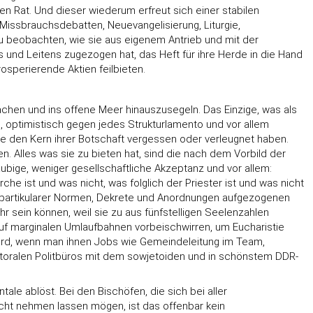
 Rat. Und dieser wiederum erfreut sich einer stabilen
 Missbrauchsdebatten, Neuevangelisierung, Liturgie,
zu beobachten, wie sie aus eigenem Antrieb und mit der
und Leitens zugezogen hat, das Heft für ihre Herde in die Hand
osperierende Aktien feilbieten.
chen und ins offene Meer hinauszusegeln. Das Einzige, was als
h, optimistisch gegen jedes Strukturlamento und vor allem
die den Kern ihrer Botschaft vergessen oder verleugnet haben.
. Alles was sie zu bieten hat, sind die nach dem Vorbild der
ubige, weniger gesellschaftliche Akzeptanz und vor allem:
che ist und was nicht, was folglich der Priester ist und was nicht
m partikularer Normen, Dekrete und Anordnungen aufgezogenen
r sein können, weil sie zu aus fünfstelligen Seelenzahlen
uf marginalen Umlaufbahnen vorbeischwirren, um Eucharistie
wird, wenn man ihnen Jobs wie Gemeindeleitung im Team,
pastoralen Politbüros mit dem sowjetoiden und in schönstem DDR-
le ablöst. Bei den Bischöfen, die sich bei aller
cht nehmen lassen mögen, ist das offenbar kein