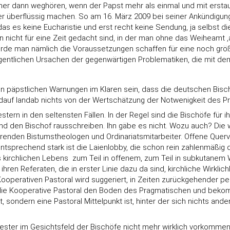
r dann weghören, wenn der Papst mehr als einmal und mit erstaunl
überflüssig machen. So am 16. März 2009 bei seiner Ankündigung des
as es keine Eucharistie und erst recht keine Sendung, ja selbst di
en nicht für eine Zeit gedacht sind, in der man ohne das Weiheam
würde man nämlich die Voraussetzungen schaffen für eine noch gr
gentlichen Ursachen der gegenwärtigen Problematiken, die mit dem
päpstlichen Warnungen im Klaren sein, dass die deutschen Bischöf
auf landab nichts von der Wertschätzung der Notwenigkeit des Pr
stern in den seltensten Fällen. In der Regel sind die Bischöfe für i
nd den Bischof rausschreiben. Ihn gäbe es nicht. Wozu auch? Die 
renden Bistumstheologen und Ordinariatsmitarbeiter. Offene Querve
sprechend stark ist die Laienlobby, die schon rein zahlenmäßig d
kirchlichen Lebens  zum Teil in offenem, zum Teil in subkutanem 
en Referaten, die in erster Linie dazu da sind, kirchliche Wirklic
operativen Pastoral wird suggeriert, in Zeiten zurückgehender p
 die Kooperative Pastoral den Boden des Pragmatischen und bekomm
lt, sondern eine Pastoral Mittelpunkt ist, hinter der sich nichts an
riester im Gesichtsfeld der Bischöfe nicht mehr wirklich vorkomm