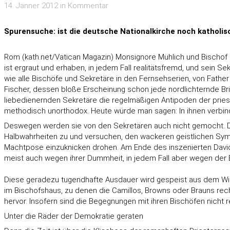
14. Jänner 2012 in Kommentar
Spurensuche: ist die deutsche Nationalkirche noch katholi
Rom (kath.net/
Vatican Magazin
) Monsignore Mühlich und Bischof 
ist ergraut und erhaben, in jedem Fall realitätsfremd, und sein Sek
wie alle Bischöfe und Sekretäre in den Fernsehserien, von Father
Fischer, dessen bloße Erscheinung schon jede nordlichternde Bri
liebedienernden Sekretäre die regelmäßigen Antipoden der priest
methodisch unorthodox. Heute würde man sagen: In ihnen verbind
Deswegen werden sie von den Sekretären auch nicht gemocht. Denn
Halbwahrheiten zu und versuchen, den wackeren geistlichen Symp
Machtpose einzuknicken drohen. Am Ende des inszenierten David-
meist auch wegen ihrer Dummheit, in jedem Fall aber wegen der B
Diese geradezu tugendhafte Ausdauer wird gespeist aus dem Wil
im Bischofshaus, zu denen die Camillos, Browns oder Brauns rech
hervor. Insofern sind die Begegnungen mit ihren Bischöfen nicht r
Unter die Räder der Demokratie geraten