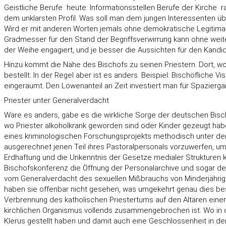
Geistliche Berufe  heute: Informationsstellen Berufe der Kirche
dem unklarsten Profil. Was soll man dem jungen Interessenten ü
Wird er mit anderen Worten jemals ohne demokratische Legitimati
Gradmesser für den Stand der Begriffsverwirrung kann ohne weite
der Weihe engagiert, und je besser die Aussichten für den Kandida
Hinzu kommt die Nähe des Bischofs zu seinen Priestern. Dort, wo d
bestellt. In der Regel aber ist es anders. Beispiel: Bischöfliche 
eingeräumt. Den Löwenanteil an Zeit investiert man für Spaziergäng
Priester unter Generalverdacht
Wäre es anders, gäbe es die wirkliche Sorge der deutschen Bischö
wo Priester alkoholkrank geworden sind oder Kinder gezeugt hab
eines kriminologischen Forschungsprojekts methodisch unter den 
ausgerechnet jenen Teil ihres Pastoralpersonals vorzuwerfen, 
Erdhaftung und die Unkenntnis der Gesetze medialer Strukturen 
Bischofskonferenz die Öffnung der Personalarchive und sogar der
vom Generalverdacht des sexuellen Mißbrauchs von Minderjährige
haben sie offenbar nicht gesehen, was umgekehrt genau dies best
Verbrennung des katholischen Priestertums auf den Altären eine
kirchlichen Organismus vollends zusammengebrochen ist. Wo in d
Klerus gestellt haben und damit auch eine Geschlossenheit in den