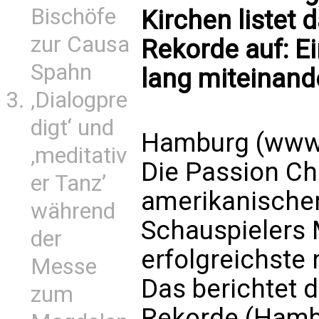
Bischöfe
Kirchen listet
zur Causa
Rekorde auf: E
Spahn
lang miteinande
‚Dialogpre
digt‘ und
Hamburg (www.k
‚meditativ
Die Passion Chr
er Tanz’
amerikanische
während
Schauspielers 
der
erfolgreichste r
Messe
Das berichtet 
zum
Rekorde (Hambu