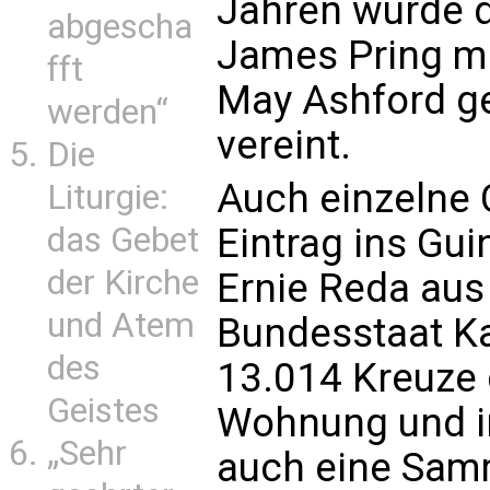
Jahren wurde d
abgescha
James Pring mi
fft
May Ashford ge
werden“
vereint.
Die
Auch einzelne 
Liturgie:
das Gebet
Eintrag ins Gu
der Kirche
Ernie Reda aus
und Atem
Bundesstaat Ka
des
13.014 Kreuze 
Geistes
Wohnung und in
„Sehr
auch eine Sam