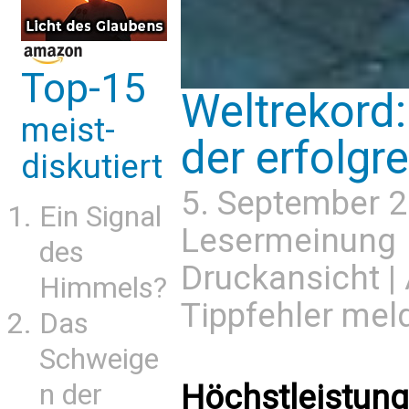
Top-15
Weltrekord: 
meist-
der erfolgre
diskutiert
5. September 
Ein Signal
Lesermeinung
des
Druckansicht
|
Himmels?
Tippfehler mel
Das
Schweige
n der
Höchstleistung