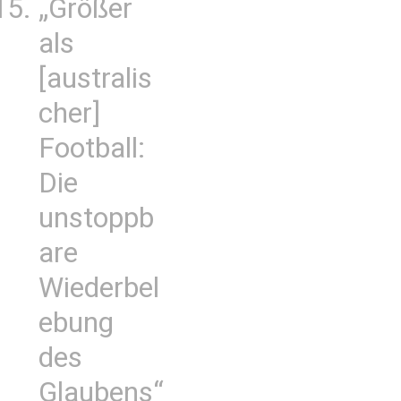
„Größer
als
[australis
cher]
Football:
Die
unstoppb
are
Wiederbel
ebung
des
Glaubens“