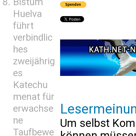
Bistum
Huelva
führt
verbindlic
hes
zweijährig
es
Katechu
menat für
Lesermeinu
erwachse
ne
Um selbst Kom
Taufbewe
können müssen 