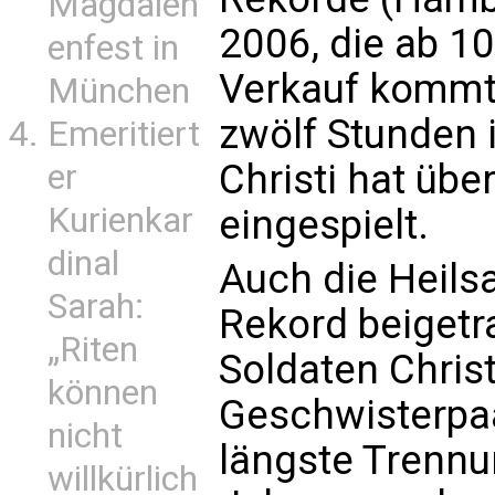
Magdalen
2006, die ab 1
enfest in
Verkauf kommt.
München
zwölf Stunden 
Emeritiert
Christi hat übe
er
Kurienkar
eingespielt.
dinal
Auch die Heils
Sarah:
Rekord beigetr
„Riten
Soldaten Christ
können
Geschwisterpa
nicht
längste Trennu
willkürlich