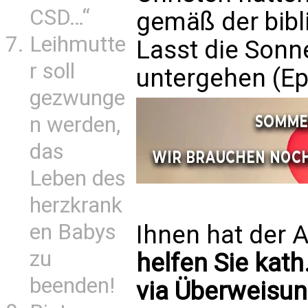
CSD…“
gemäß der bibl
Leihmutte
Lasst die Son
r soll
untergehen (Ep
gezwunge
n werden,
das
Leben des
herzkrank
en Babys
Ihnen hat der A
zu
helfen Sie kath
beenden!
via Überweisun