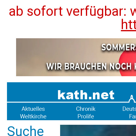
ab sofort verfügbar: 
ht
Suche