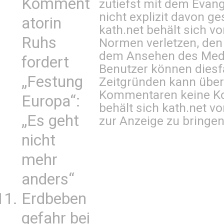
Komment
zutiefst mit dem Eva
nicht explizit davon ge
atorin
kath.net behält sich v
Ruhs
Normen verletzen, den
dem Ansehen des Mediu
fordert
Benutzer können diesfa
„Festung
Zeitgründen kann über
Kommentaren keine Ko
Europa“:
behält sich kath.net vo
„Es geht
zur Anzeige zu bringen
nicht
mehr
anders“
Erdbeben
gefahr bei