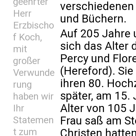
geehrter
verschiedenen
Herr
und Büchern.
Erzbischo
Auf 205 Jahre 
f Koch,
sich das Alter 
mit
Percy und Flo
großer
(Hereford). Sie
Verwunde
ihren 80. Hoch
rung
später, am 15. 
haben wir
Alter von 105 
Ihr
Frau saß am St
Statemen
t zum
Christen hatt