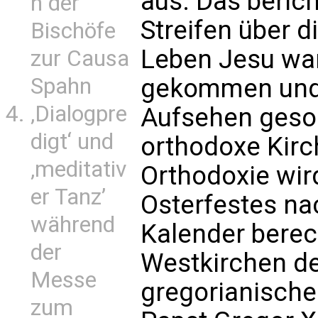
aus. Das beric
n der
Streifen über d
Bischöfe
Leben Jesu war
zur Causa
Spahn
gekommen und 
‚Dialogpre
Aufsehen gesor
digt‘ und
orthodoxe Kirch
‚meditativ
Orthodoxie wir
er Tanz’
Osterfestes na
während
Kalender berec
der
Westkirchen d
Messe
gregorianische
zum