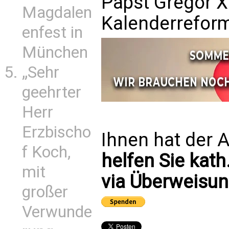
Papst Gregor XI
Magdalen
Kalenderreform
enfest in
München
„Sehr
geehrter
Herr
Erzbischo
Ihnen hat der A
f Koch,
helfen Sie kath
mit
via Überweisun
großer
Verwunde