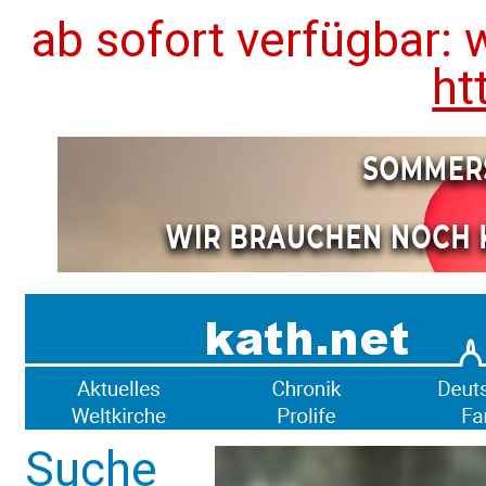
ab sofort verfügbar: 
ht
Suche