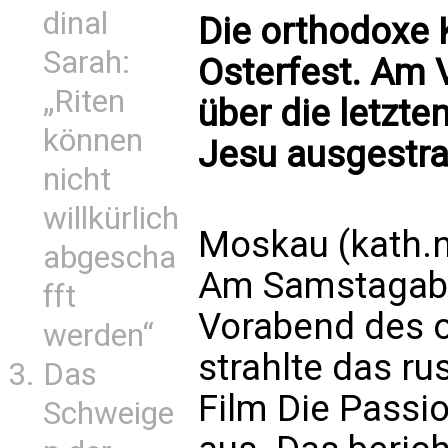
dinal
Die orthodoxe K
Sarah:
Osterfest. Am 
„Riten
über die letzt
können
Jesu ausgestra
nicht
willkürlich
Moskau (kath.
abgescha
Am Samstagaben
fft
Vorabend des o
werden“
strahlte das r
Das
Film Die Passi
Schweige