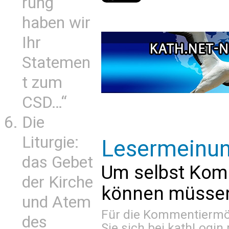
rung
haben wir
Ihr
Statemen
t zum
CSD…“
Die
Liturgie:
Lesermeinu
das Gebet
Um selbst Kom
der Kirche
können müssen 
und Atem
Für die Kommentiermög
des
Sie sich bei
kathLogin 