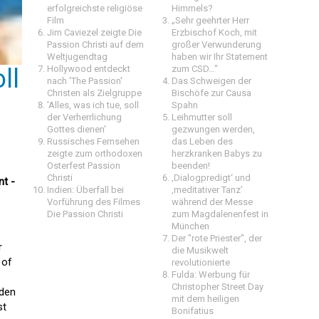
erfolgreichste religiöse
Himmels?
Film
„Sehr geehrter Herr
Jim Caviezel zeigte Die
Erzbischof Koch, mit
Passion Christi auf dem
großer Verwunderung
Weltjugendtag
haben wir Ihr Statement
Hollywood entdeckt
zum CSD…“
ll
nach 'The Passion'
Das Schweigen der
Christen als Zielgruppe
Bischöfe zur Causa
'Alles, was ich tue, soll
Spahn
der Verherrlichung
Leihmutter soll
Gottes dienen'
gezwungen werden,
Russisches Fernsehen
das Leben des
zeigte zum orthodoxen
herzkranken Babys zu
Osterfest Passion
beenden!
Christi
‚Dialogpredigt‘ und
nt -
Indien: Überfall bei
‚meditativer Tanz’
Vorführung des Filmes
während der Messe
Die Passion Christi
zum Magdalenenfest in
München
Der "rote Priester", der
r
die Musikwelt
 of
revolutionierte
Fulda: Werbung für
Christopher Street Day
 den
mit dem heiligen
st
Bonifatius