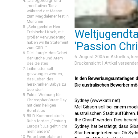
‚Dialogpredigt‘ und
‚meditativer Tanz’
während der Messe
zum Magdalenenfest in
München
„Sehr geehrter Herr
Weltjugendta
Erzbischof Koch, mit
großer Verwunderung
'Passion Chri
haben wir Ihr Statement
zum CSD…“
Die Liturgie: das Gebet
6. August 2005 in
Aktuelles
, ke
der Kirche und Atem
Druckansicht
|
Artikel versende
des Geistes
Leihmutter soll
gezwungen werden,
In den Bewerbungsunterlagen de
das Leben des
herzkranken Babys zu
Die australischen Bewerber mö
beenden!
Fulda: Werbung für
Sydney (www.kath.net)
Christopher Street Day
mit dem heiligen
Mel Gibson soll bei einem mögli
Bonifatius
australischen Stadt aufführen.
BILD-Kommentatorin
the Christ" werden. Dies berich
Ruhs fordert „Festung
Sydney, hat bestätigt, dass Gib
Europa“: „Es geht nicht
mehr anders“
Star herangetreten sei. Ob Sy
Erdbebengefahr bei