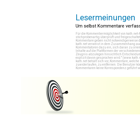
Lesermeinungen
Um selbst Kommentare verfasse
Für die Kommentiermöglichkeit von kath.net-
stichprobenartig überprüft und freigeschalte
Kommentare geben nicht notwendigerweise di
kath.net verweist in dem Zusammenhang auch
Kommentatoren dazu ein, sich daran zu orien
Inhalte auf die Plattformen der verschieden
Zeugnis abzulegen hinsichtlich Entscheidung
explizit davon gesprochen wird." (
www.kath.
kath.net behält sich vor, Kommentare, welch
zuwiderlaufen, zu entfernen. Die Benutzer k
Kommentaren keine Korrespondenz geführt werd