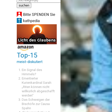
Top-15
meist-diskutiert
Ein Signal des
Himmels?
Emeritierter
Kurienkardinal Sarah:
„Riten können nicht
willkürlich abgeschafft
werden“
Das Schweigen der
Bischöfe zur Causa
Spahn