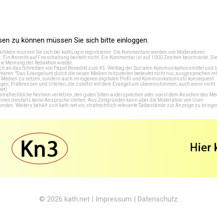
n zu können müssen Sie sich bitte einloggen.
Artikeln müssen Sie sich bei
kathLogin registrieren
. Die Kommentare werden von Moderatoren
t. Ein Anrecht auf Freischaltung besteht nicht. Ein Kommentar ist auf 1000 Zeichen beschränkt. Di
e Meinung der Redaktion wieder.
 an das Schreiben von Papst Benedikt zum 45. Welttag der Sozialen Kommunikationsmittel und lä
tieren: "Das Evangelium durch die neuen Medien mitzuteilen bedeutet nicht nur, ausgesprochen rel
en Medien zu setzen, sondern auch im eigenen digitalen Profil und Kommunikationsstil konsequent
en, Präferenzen und Urteilen, die zutiefst mit dem Evangelium übereinstimmen, auch wenn nicht
net
)
e strafrechtliche Normen verletzen, den guten Sitten widersprechen oder sonst dem Ansehen des M
önnen diesfalls keine Ansprüche stellen. Aus Zeitgründen kann über die Moderation von User-
en. Weiters behält sich kath.net vor, strafrechtlich relevante Tatbestände zur Anzeige zu bringe
© 2026
kath.net
|
Impressum
|
Datenschutz