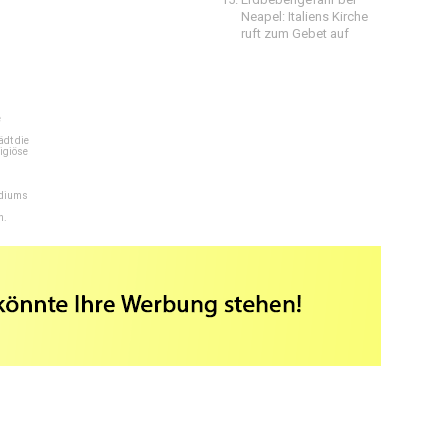
Neapel: Italiens Kirche
ruft zum Gebet auf
e
dt die
igiöse
ediums
n.