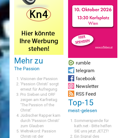
Mehr zu
The Passion
Visionen der Passion
'Passion Christi' sorgt
erneut für Aufregung
Pro Sieben und ORF
zeigen am Karfreitag
Top-15
'The Passion of the
Christ'
meist-gelesen
Jüdischer Rapper kam
durch 'Passion Christi'
Sommerspende für
zum Glauben
kath.net - Bitte helfen
Weltrekord: Passion
SIE uns jetzt JETZT!
Christi ist der
Ein Signal des