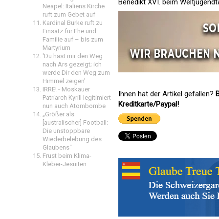
Benedikt XVI. beim Weltjugendt
Neapel: Italiens Kirche
ruft zum Gebet auf
Kardinal Burke ruft zu
Einsatz für Ehe und
Familie auf – bis zum
Martyrium
'Du hast mir den Weg
nach Ars gezeigt; ich
werde Dir den Weg zum
Himmel zeigen'
IRRE! - Moskauer
Ihnen hat der Artikel gefallen?
B
Patriarch Kyrill legitimiert
Kreditkarte/Paypal!
nun auch Atombombe
„Größer als
[australischer] Football:
Die unstoppbare
Wiederbelebung des
Glaubens“
Frust beim Klima-
Kleber-Jesuiten