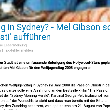
g in Sydney? - Mel Gibson so
sti' aufführen
ine Lesermeinung
n
|
Tippfehler melden
r Stadt ist eine umfassende Beteiligung des Hollywood-Stars gepla
chten Mel Gibson für den Weltjugendtag 2008 engagieren
chen Weltjugendtag in Sydney im Jahr 2008 die Passion Christi in de
 Das ganze solle eine Anlehnung an den Bestseller-Film "The Passion
tet der "Sydney Morning Herald". Kardinal George Pell, Erzbischof von
son auf der Wunschliste steht und dass man bereits mit der Bitte an
dney den Zuschlag bekommt, wird spätestens am 21. August von Pap