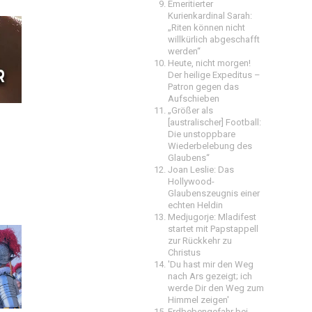
Emeritierter
Kurienkardinal Sarah:
„Riten können nicht
willkürlich abgeschafft
werden“
Heute, nicht morgen!
Der heilige Expeditus –
Patron gegen das
Aufschieben
„Größer als
[australischer] Football:
Die unstoppbare
Wiederbelebung des
Glaubens“
Joan Leslie: Das
Hollywood-
Glaubenszeugnis einer
echten Heldin
Medjugorje: Mladifest
startet mit Papstappell
zur Rückkehr zu
Christus
'Du hast mir den Weg
nach Ars gezeigt; ich
werde Dir den Weg zum
Himmel zeigen'
Erdbebengefahr bei