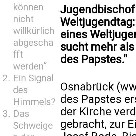
können
Jugendbischof
nicht
Weltjugendtag: 
willkürlich
eines Weltjuge
abgescha
sucht mehr als
fft
des Papstes."
werden“
Ein Signal
Osnabrück (www
des
des Papstes er
Himmels?
der Kirche verd
Das
gebracht, zur E
Schweige