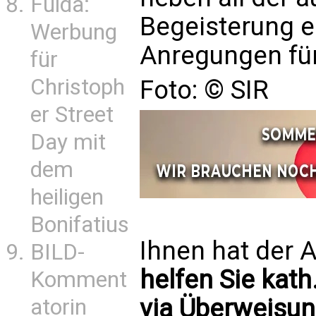
Fulda:
Begeisterung e
Werbung
Anregungen für 
für
Christoph
Foto: © SIR
er Street
Day mit
dem
heiligen
Bonifatius
Ihnen hat der A
BILD-
helfen Sie kath
Komment
via Überweisun
atorin