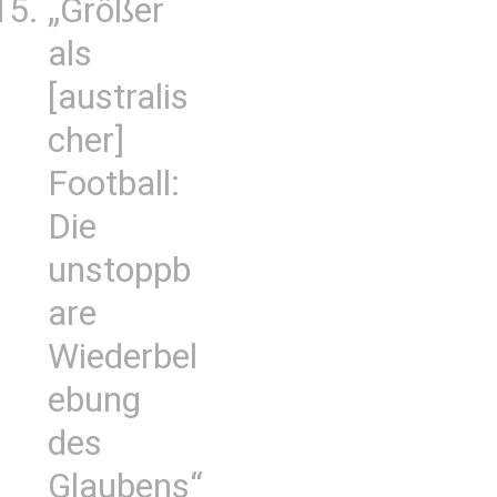
„Größer
als
[australis
cher]
Football:
Die
unstoppb
are
Wiederbel
ebung
des
Glaubens“