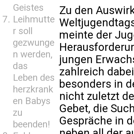
Geistes
Zu den Auswir
Leihmutte
Weltjugendtags
r soll
meinte der Jug
gezwunge
Herausforderun
n werden,
jungen Erwachs
das
zahlreich dabe
Leben des
besonders in d
herzkrank
nicht zuletzt d
en Babys
Gebet, die Su
zu
Gespräche in d
beenden!
neben all der 