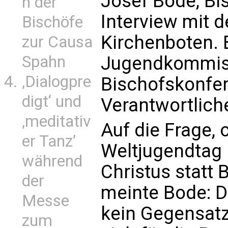
Josef Bode, Bi
n der
Interview mit 
Bischöfe
Kirchenboten.
zur Causa
Spahn
Jugendkommiss
‚Dialogpre
Bischofskonfer
digt‘ und
Verantwortlich
‚meditativ
Auf die Frage,
er Tanz’
Weltjugendtag 
während
Christus statt 
der
meinte Bode: D
Messe
kein Gegensatz.
zum