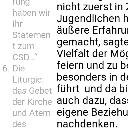
rung
nicht zuerst in
haben wir
Jugendlichen h
Ihr
äußere Erfahr
Statemen
gemacht, sagte
t zum
Vielfalt der Mö
CSD…“
feiern und zu b
Die
besonders in d
Liturgie:
führt  und da b
das Gebet
auch dazu, dass
der Kirche
eigene Bezieh
und Atem
nachdenken.
des