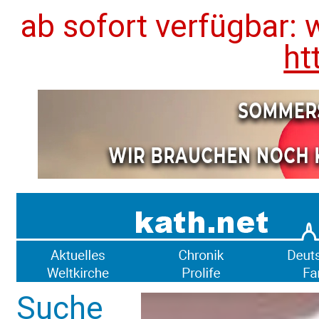
ab sofort verfügbar: 
ht
Suche