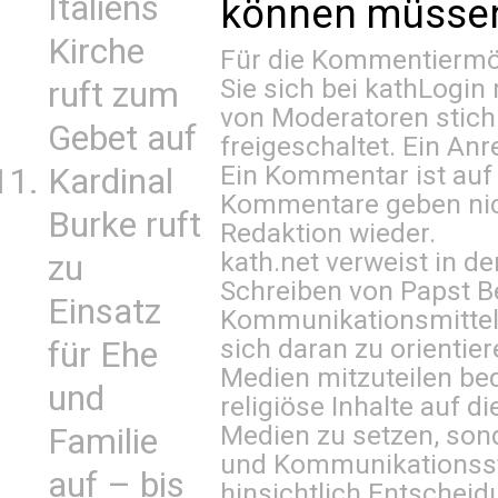
Italiens
können müssen 
Kirche
Für die Kommentiermög
Sie sich bei
kathLogin 
ruft zum
von Moderatoren stich
Gebet auf
freigeschaltet. Ein Anr
Ein Kommentar ist auf
Kardinal
Kommentare geben nic
Burke ruft
Redaktion wieder.
kath.net verweist in
zu
Schreiben von Papst B
Einsatz
Kommunikationsmittel 
sich daran zu orientie
für Ehe
Medien mitzuteilen be
und
religiöse Inhalte auf 
Medien zu setzen, sond
Familie
und Kommunikationsst
auf – bis
hinsichtlich Entscheid