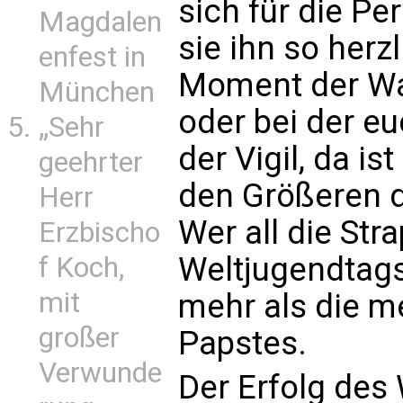
sich für die P
Magdalen
sie ihn so herz
enfest in
Moment der Wa
München
oder bei der e
„Sehr
der Vigil, da is
geehrter
den Größeren d
Herr
Wer all die Str
Erzbischo
Weltjugendtags
f Koch,
mit
mehr als die m
großer
Papstes.
Verwunde
Der Erfolg des