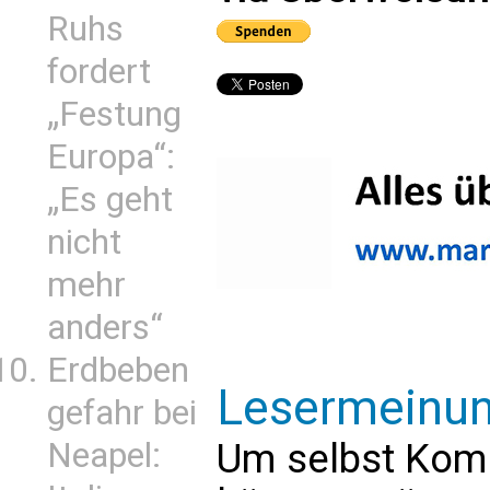
Ruhs
fordert
„Festung
Europa“:
„Es geht
nicht
mehr
anders“
Erdbeben
Lesermeinu
gefahr bei
Neapel:
Um selbst Kom