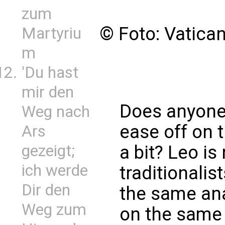
zum
© Foto: Vatica
Martyriu
m
'Du hast
mir den
Does anyone 
Weg nach
ease off on t
Ars
gezeigt;
a bit? Leo is 
ich werde
traditionalis
Dir den
the same ana
Weg zum
on the same 