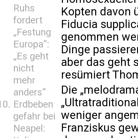
Ruhs
Kopten davon ü
fordert
Fiducia suppli
„Festung
genommen werd
Europa“:
Dinge passiere
„Es geht
aber das geht s
nicht
resümiert Tho
mehr
Die „melodram
anders“
„Ultratraditiona
Erdbeben
weniger angeme
gefahr bei
Franziskus gew
Neapel: