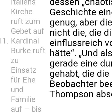
dessen „chaoti
Italiens
Geschichte ein
Kirche
ruft zum
genug, aber die
Gebet auf
nicht die, die d
Kardinal
einflussreich v
Burke ruft
hätte“. „Und a
zu
gerade eine du
Einsatz
gehabt, die di
für Ehe
Beobachter bee
und
Thompson absc
Familie
auf – bis