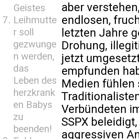
aber verstehen
Geistes
endlosen, fruc
Leihmutte
letzten Jahre 
r soll
gezwunge
Drohung, illegi
n werden,
jetzt umgesetz
das
empfunden habe
Leben des
Medien fühlen 
herzkrank
Traditionalisten
en Babys
Verbündeten im
zu
SSPX beleidigt
beenden!
aggressiven A