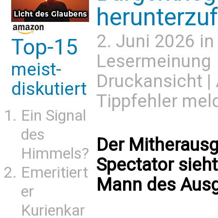
herunterzu
2. Juni 2026 i
Top-15
Lesermeinung
meist-
Druckansicht
|
diskutiert
Tippfehler mel
Ein Signal
des
Der Mitherausg
Himmels?
Spectator sieht
Emeritiert
Mann des Ausg
er
Kurienkar