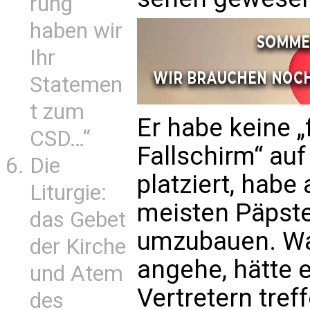
rung
haben wir
Ihr
Statemen
t zum
Er habe keine „
CSD…“
Fallschirm“ au
Die
platziert, habe
Liturgie:
meisten Päpste,
das Gebet
umzubauen. Wa
der Kirche
angehe, hätte er
und Atem
Vertretern tre
des