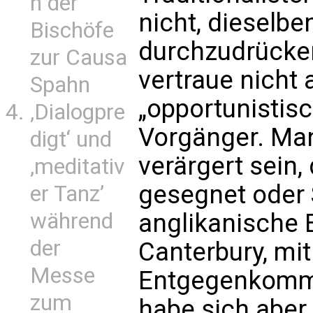
n der
nicht, dieselbe
Bischöfe
durchzudrücke
zur Causa
vertraue nicht 
Spahn
„opportunistis
‚Dialogpre
Vorgänger. Ma
digt‘ und
verärgert sein,
‚meditativ
gesegnet oder S
er Tanz’
während
anglikanische 
der
Canterbury, m
Messe
Entgegenkomm
zum
habe sich aber 