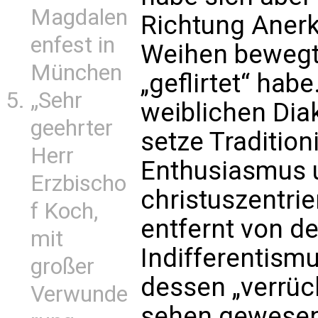
Magdalen
Richtung Aner
enfest in
Weihen bewegt,
München
„geflirtet“ habe
„Sehr
weiblichen Dia
geehrter
setze Tradition
Herr
Enthusiasmus 
Erzbischo
christuszentrie
f Koch,
entfernt von d
mit
Indifferentismu
großer
dessen „verrüc
Verwunde
sehen gewesen