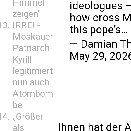
Himmel
ideologues –
zeigen'
how cross Ma
IRRE! -
this pope’s…
Moskauer
— Damian T
Patriarch
May 29, 202
Kyrill
legitimiert
nun auch
Atombom
be
„Größer
Ihnen hat der A
als