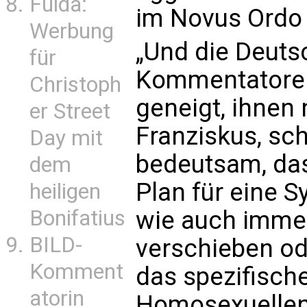
Fulda:
im Novus Ordo 
Werbung
„Und die Deuts
für
Kommentatoren
Christoph
geneigt, ihnen
er Street
Franziskus, sc
Day mit
bedeutsam, das
dem
Plan für eine 
heiligen
Bonifatius
wie auch immer
BILD-
verschieben o
Komment
das spezifisc
atorin
Homosexuellen 