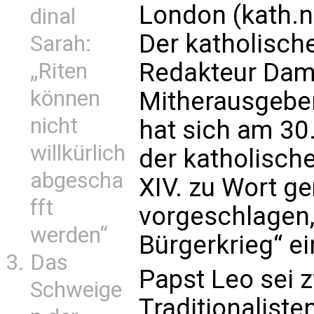
London (kath.n
dinal
Der katholische
Sarah:
Redakteur Dam
„Riten
können
Mitherausgebe
nicht
hat sich am 30.
willkürlich
der katholisch
abgescha
XIV. zu Wort g
fft
vorgeschlagen,
werden“
Bürgerkrieg“ e
Das
Papst Leo sei z
Schweige
Traditionaliste