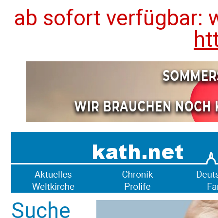
ab sofort verfügbar: 
ht
Suche