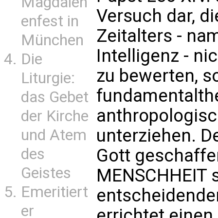
Magdalen
Versuch dar, di
enfest in
Zeitalters - na
München
Intelligenz - n
Die
zu bewerten, s
Liturgie:
fundamentalth
das Gebet
anthropologisc
der Kirche
unterziehen. De
und Atem
des
Gott geschaff
Geistes
MENSCHHEIT st
Emeritiert
entscheidenden
er
errichtet eine