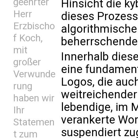
geehrter
Hinsicht die k
Herr
dieses Prozess
Erzbischo
algorithmische 
f Koch,
beherrschenden
mit
Innerhalb diese
großer
eine fundament
Verwunde
Logos, die auc
rung
weitreichender
haben wir
lebendige, im 
Ihr
verankerte Wo
Statemen
suspendiert zu
t zum