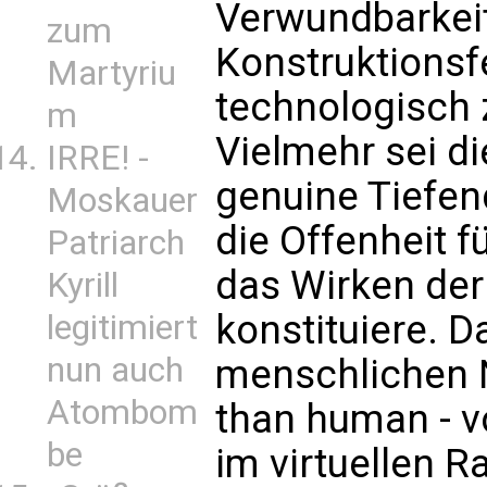
Verwundbarkeit
zum
Konstruktionsfe
Martyriu
technologisch 
m
Vielmehr sei di
IRRE! -
genuine Tiefen
Moskauer
die Offenheit f
Patriarch
das Wirken der
Kyrill
konstituiere. 
legitimiert
nun auch
menschlichen N
Atombom
than human - vo
be
im virtuellen R