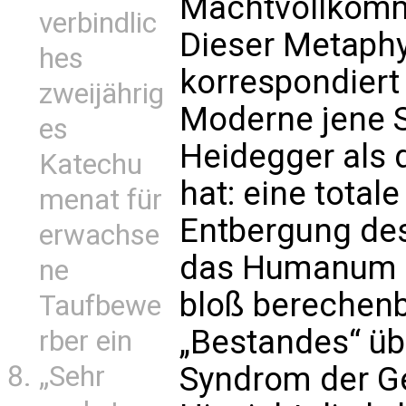
Machtvollkomme
verbindlic
Dieser Metaph
hes
korrespondiert
zweijährig
Moderne jene St
es
Heidegger als da
Katechu
hat: eine tota
menat für
Entbergung des
erwachse
das Humanum se
ne
bloß berechen
Taufbewe
„Bestandes“ üb
rber ein
„Sehr
Syndrom der Ge