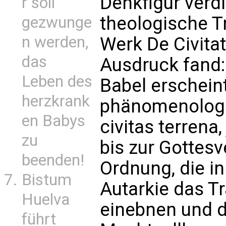
Denkfigur verdi
r soll
theologische Tr
gezwunge
n werden,
Werk De Civitat
das
Ausdruck fand:
Leben des
Babel erscheint
herzkrank
phänomenologi
en Babys
civitas terrena
zu
bis zur Gottes
beenden!
Ordnung, die i
Bistum
Autarkie das T
Huelva
einebnen und 
führt