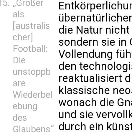
„Größer
Entkörperlichu
als
übernatürlich
[australis
die Natur nicht
cher]
sondern sie in 
Football:
Vollendung füh
Die
den technolog
unstoppb
reaktualisiert 
are
klassische neo
Wiederbel
wonach die Gna
ebung
und sie vervoll
des
durch ein künst
Glaubens“