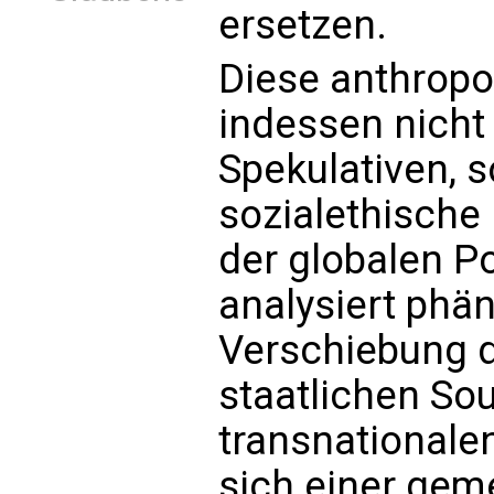
ersetzen.
Diese anthropo
indessen nicht
Spekulativen, s
sozialethische
der globalen Po
analysiert phä
Verschiebung 
staatlichen Sou
transnationalen
sich einer gem