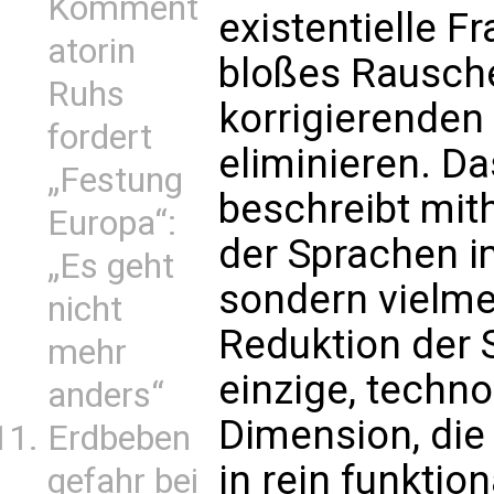
Komment
existentielle Fr
atorin
bloßes Rausche
Ruhs
korrigierenden
fordert
eliminieren. D
„Festung
beschreibt mith
Europa“:
der Sprachen i
„Es geht
sondern vielm
nicht
Reduktion der S
mehr
einzige, techno
anders“
Dimension, die
Erdbeben
in rein funkti
gefahr bei