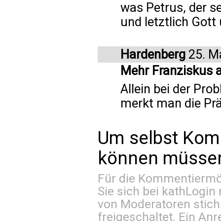
was Petrus, der se
und letztlich Gott
Hardenberg
25. M
Mehr Franziskus a
Allein bei der Pr
merkt man die Prä
Um selbst Kom
können müssen 
Für die Kommentiermög
Sie sich bei
kathLogin 
von Moderatoren stich
freigeschaltet. Ein Anr