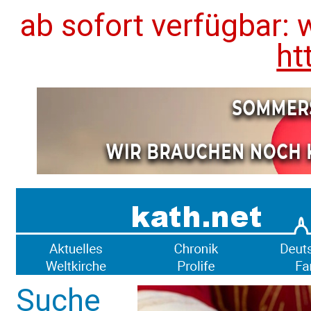
ab sofort verfügbar: 
ht
Suche