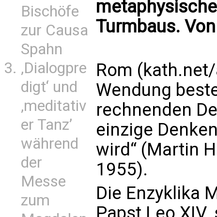
metaphysischen
Bischöfe
Turmbaus. Von
zur Causa
Spahn
‚Dialogpre
Rom (kath.net/
digt‘ und
Wendung besteh
‚meditativ
rechnenden Den
er Tanz’
einzige Denken
während
wird“ (Martin H
der
1955).
Messe
Die Enzyklika 
zum
Papst Leo XIV. 