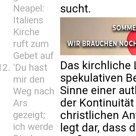
sucht.
Neapel:
Italiens
Kirche
ruft zum
Gebet auf
Das kirchliche 
'Du hast
spekulativen Be
mir den
Sinne einer au
Weg nach
der Kontinuitä
Ars
christlichen An
gezeigt;
ich werde
legt dar, dass 