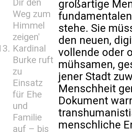
Dir den
großartige Men
Weg zum
fundamentalen,
Himmel
stehe. Sie müs
zeigen'
den neuen, dig
Kardinal
vollende oder 
Burke ruft
mühsamen, ges
zu
jener Stadt zuw
Einsatz
Menschheit g
für Ehe
Dokument warnt
und
transhumanisti
Familie
menschliche En
auf – bis