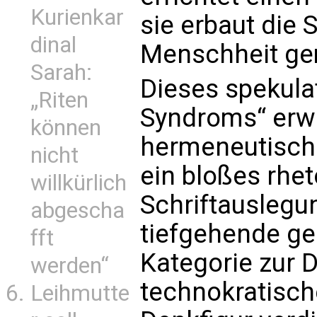
Kurienkar
sie erbaut die S
dinal
Menschheit g
Sarah:
Dieses spekulat
„Riten
Syndroms“ erwe
können
hermeneutische
nicht
ein bloßes rhe
willkürlich
Schriftauslegu
abgescha
tiefgehende ge
fft
Kategorie zur 
werden“
technokratisch
Leihmutte