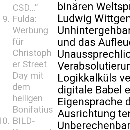
binären Weltsp
CSD…“
Ludwig Wittgen
Fulda:
Unhintergehbar
Werbung
und das Aufleu
für
Christoph
Unaussprechli
er Street
Verabsolutieru
Day mit
Logikkalküls ve
dem
digitale Babel 
heiligen
Eigensprache d
Bonifatius
Ausrichtung te
BILD-
Unberechenbare