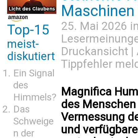
Maschinen
25. Mai 2026 i
Top-15
Lesermeinung
meist-
Druckansicht
|
diskutiert
Tippfehler mel
Ein Signal
des
Magnifica Hum
Himmels?
des Menschen v
Das
Vermessung de
Schweige
und verfügbare
n der