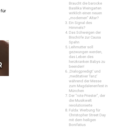
Braucht die barocke
Basilika Weingarten
 für
wirklich einen neuen
„modernen“ Altar?
Ein Signal des
Himmels?
Das Schweigen der
Bischöfe zur Causa
Spahn
Leihmutter soll
gezwungen werden,
das Leben des
herzkranken Babys zu
beenden!
‚Dialogpredigt‘ und
‚meditativer Tanz’
während der Messe
zum Magdalenenfest in
München
Der "rote Priester", der
die Musikwelt
revolutionierte
Fulda: Werbung für
Christopher Street Day
mit dem heiligen
Bonifatius