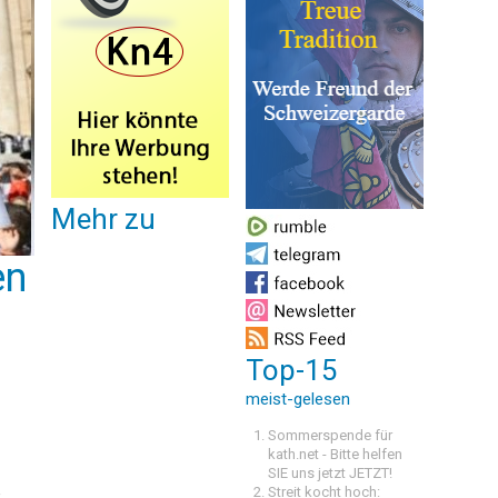
Mehr zu
en
Top-15
meist-gelesen
Sommerspende für
kath.net - Bitte helfen
SIE uns jetzt JETZT!
e
Streit kocht hoch: