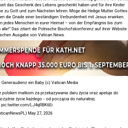
igkeit das Geschenk des Lebens geschenkt haben und für ihre Kinder
ebe zu Gott und zum Nächsten lehren. Möge die Heilige Mutter Gottes
nen die Gnade einer beständigen Verbundenheit mit Jesus erwirken.
ben jedes Menschen in eurer Heimat – von der Empfängnis bis zum
 alle!“ Das zitiert die Polnische Bischofskonferenz auf ihrer Website
nischen Ausgabe von Vatican News.
er Generaudienz ein Baby (c) Vatican Media
e polskim matkom za przekazywanie daru życia oraz apeluje do
jczyźnie życie każdego - od począcia do naturalnej
pic.twitter.com/LJ4qRBK6Ei
aticanNewsPL)
May 27, 2026