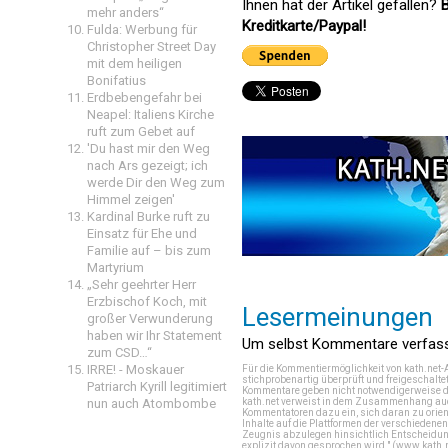
Ihnen hat der Artikel gefallen?
B
mehr anders“
Kreditkarte/Paypal!
Fulda: Werbung für
Christopher Street Day
mit dem heiligen
Bonifatius
Erdbebengefahr bei
Neapel: Italiens Kirche
ruft zum Gebet auf
'Du hast mir den Weg
nach Ars gezeigt; ich
werde Dir den Weg zum
Himmel zeigen'
Kardinal Burke ruft zu
Einsatz für Ehe und
Familie auf – bis zum
Martyrium
„Sehr geehrter Herr
Erzbischof Koch, mit
Lesermeinungen
großer Verwunderung
haben wir Ihr Statement
Um selbst Kommentare verfasse
zum CSD…“
IRRE! - Moskauer
Für die Kommentiermöglichkeit von kath.net-
stichprobenartig überprüft und freigeschalte
Patriarch Kyrill legitimiert
Kommentare geben nicht notwendigerweise di
nun auch Atombombe
kath.net verweist in dem Zusammenhang auch
Kommentatoren dazu ein, sich daran zu orien
Inhalte auf die Plattformen der verschieden
Zeugnis abzulegen hinsichtlich Entscheidung
explizit davon gesprochen wird." (
www.kath.