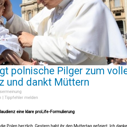
gt polnische Pilger zum voll
z und dankt Müttern
Lesermeinung
n
|
Tippfehler melden
laudienz eine klare proLife-Formulierung
 die Polen herzlich. Gestern habt ihr den Muttertag gefeiert. Ich dank