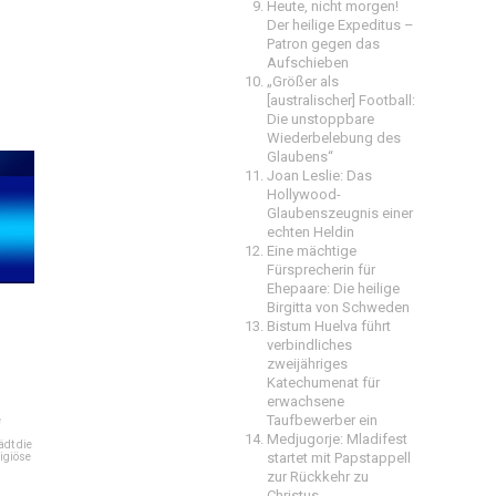
Heute, nicht morgen!
Der heilige Expeditus –
Patron gegen das
Aufschieben
„Größer als
[australischer] Football:
Die unstoppbare
Wiederbelebung des
Glaubens“
Joan Leslie: Das
Hollywood-
Glaubenszeugnis einer
echten Heldin
Eine mächtige
Fürsprecherin für
Ehepaare: Die heilige
Birgitta von Schweden
Bistum Huelva führt
verbindliches
zweijähriges
Katechumenat für
erwachsene
Taufbewerber ein
e
Medjugorje: Mladifest
dt die
startet mit Papstappell
igiöse
zur Rückkehr zu
Christus