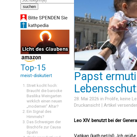
Top-15
Papst ermuti
meist-diskutiert
Lebensschut
Streit kocht hoch:
Braucht die barocke
Basilika Weingarten
28. Mai 2026 in
Prolife
, keine 
wirklich einen neuen
Druckansicht
|
Artikel versende
„modernen“ Altar?
Ein Signal des
Himmels?
Leo XIV. benutzt bei der Genera
Das Schweigen der
Bischöfe zur Causa
Spahn
Vatikan (kath.net/pl) „Ich grüße