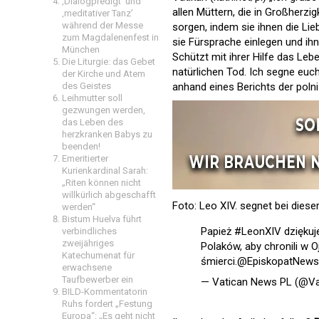
‚Dialogpredigt‘ und
allen Müttern, die in Großherz
‚meditativer Tanz’
während der Messe
sorgen, indem sie ihnen die Li
zum Magdalenenfest in
sie Fürsprache einlegen und ih
München
Schützt mit ihrer Hilfe das Le
Die Liturgie: das Gebet
natürlichen Tod. Ich segne euch
der Kirche und Atem
des Geistes
anhand eines Berichts der pol
Leihmutter soll
gezwungen werden,
das Leben des
herzkranken Babys zu
beenden!
Emeritierter
Kurienkardinal Sarah:
„Riten können nicht
willkürlich abgeschafft
Foto: Leo XIV. segnet bei dies
werden“
Bistum Huelva führt
Papież
#LeonXIV
dziękuj
verbindliches
zweijähriges
Polaków, aby chronili w O
Katechumenat für
śmierci.
@EpiskopatNews
erwachsene
Taufbewerber ein
— Vatican News PL (@V
BILD-Kommentatorin
Ruhs fordert „Festung
Europa“: „Es geht nicht