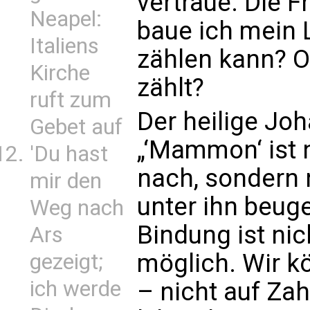
vertraue. Die F
Neapel:
baue ich mein 
Italiens
zählen kann? O
Kirche
zählt?
ruft zum
Der heilige Jo
Gebet auf
„‘Mammon‘ ist n
'Du hast
nach, sondern 
mir den
unter ihn beuge
Weg nach
Bindung ist nich
Ars
möglich. Wir k
gezeigt;
ich werde
– nicht auf Za