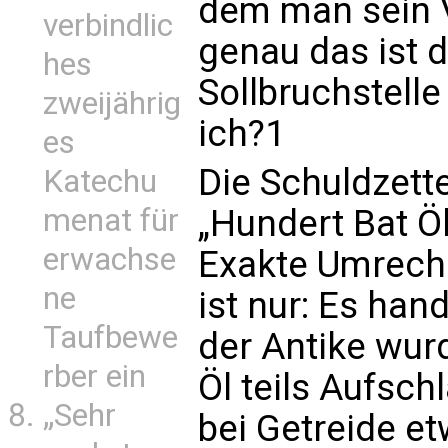
dem man sein 
verbindlic
genau das ist d
hes
Sollbruchstell
zweijährig
ich?1
es
Die Schuldzett
Katechu
menat für
„Hundert Bat Öl
erwachse
Exakte Umrechn
ne
ist nur: Es han
Taufbewe
der Antike wur
rber ein
Öl teils Aufsch
„Sehr
bei Getreide e