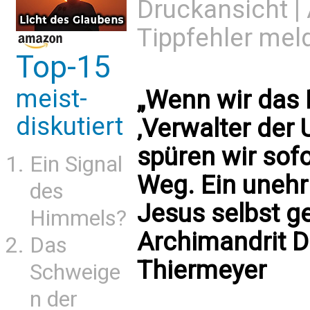
Druckansicht
|
Tippfehler mel
Top-15
meist-
„Wenn wir das
diskutiert
‚Verwalter der 
spüren wir sofor
Ein Signal
Weg. Ein unehr
des
Jesus selbst ge
Himmels?
Archimandrit 
Das
Thiermeyer
Schweige
n der