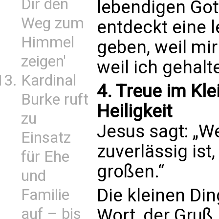
Dir den
lebendigen Gott
Weg zum
entdeckt eine le
Himmel
geben, weil mir
zeigen'
weil ich gehalt
Kardinal
4. Treue im Kle
Burke ruft
Heiligkeit
zu
Jesus sagt: „W
Einsatz
zuverlässig ist,
für Ehe
großen.“
und
Die kleinen Di
Familie
auf – bis
Wort, der Gruß,