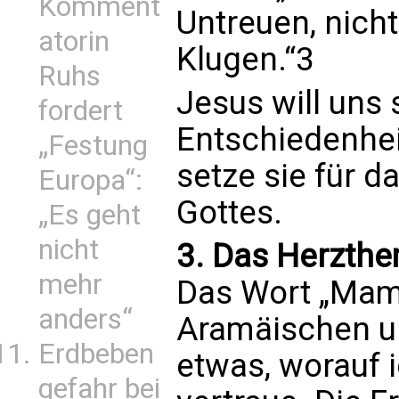
Komment
Untreuen, nicht
atorin
Klugen.“3
Ruhs
Jesus will uns 
fordert
Entschiedenhei
„Festung
setze sie für d
Europa“:
Gottes.
„Es geht
nicht
3. Das Herzthe
mehr
Das Wort „Ma
anders“
Aramäischen un
Erdbeben
etwas, worauf i
gefahr bei