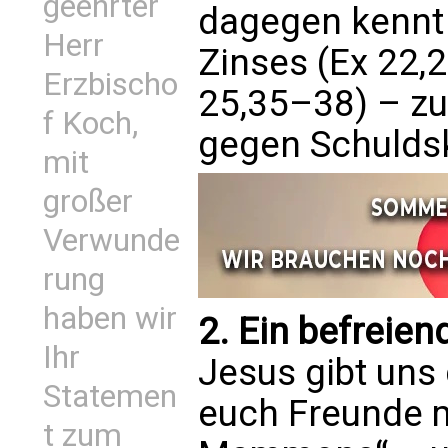
geehrter
dagegen kennt 
Herr
Zinses (Ex 22,
Erzbischo
25,35–38) – z
f Koch,
gegen Schuldsk
mit
großer
Verwunde
rung
haben wir
2. Ein befreien
Ihr
Jesus gibt uns
Statemen
euch Freunde m
t zum