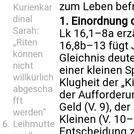
zum Leben befr
Kurienkar
dinal
1. Einordnung 
Sarah:
Lk 16,1–8a erzä
„Riten
16,8b–13 fügt 
können
Gleichnis deut
nicht
einer kleinen 
willkürlich
Klugheit der „Ki
abgescha
der Aufforderu
fft
Geld (V. 9), de
werden“
Kleinen (V. 10–
Leihmutte
Entscheidung 