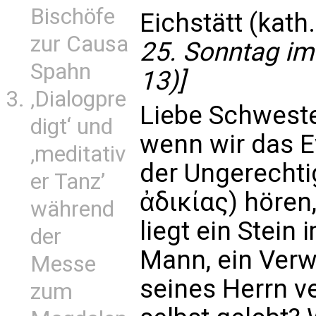
Bischöfe
Eichstätt (kath
zur Causa
25. Sonntag im
Spahn
13)]
‚Dialogpre
Liebe Schweste
digt‘ und
wenn wir das E
‚meditativ
der Ungerechti
er Tanz’
ἀδικίας) hören,
während
liegt ein Stein
der
Mann, ein Verw
Messe
seines Herrn v
zum