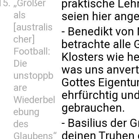
praktische Lehr
„Größer
als
seien hier ange
[australis
- Benedikt von 
cher]
betrachte alle 
Football:
Klosters wie he
Die
was uns anvertra
unstoppb
Gottes Eigentu
are
ehrfürchtig und
Wiederbel
gebrauchen.
ebung
- Basilius der 
des
deinen Truhen 
Glaubens“