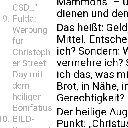
Mammons“ – und
CSD…“
dienen und d
Fulda:
Das heißt: Geld
Werbung
Mittel. Entsche
für
ich? Sondern: 
Christoph
vermehre ich? 
er Street
ich das, was mir
Day mit
Brot, in Nähe, 
dem
heiligen
Gerechtigkeit?
Bonifatius
Der heilige Aug
BILD-
Punkt: „Christu