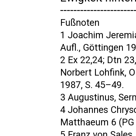
----------------------
Fußnoten
1 Joachim Jeremias
Aufl., Göttingen 1
2 Ex 22,24; Dtn 23
Norbert Lohfink, O
1987, S. 45–49.
3 Augustinus, Ser
4 Johannes Chryso
Matthaeum 6 (PG 5
5 Franz von Sales,