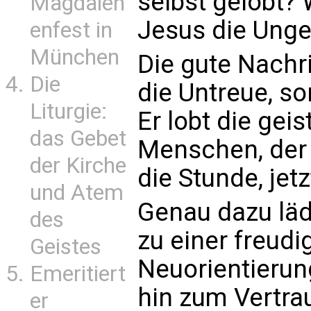
selbst gelobt?
Magdalen
Jesus die Unge
enfest in
München
Die gute Nachri
Die
die Untreue, s
Liturgie:
Er lobt die gei
das Gebet
Menschen, der p
der Kirche
die Stunde, jet
und Atem
Genau dazu lädt
des
zu einer freudi
Geistes
Neuorientieru
Emeritiert
hin zum Vertra
er