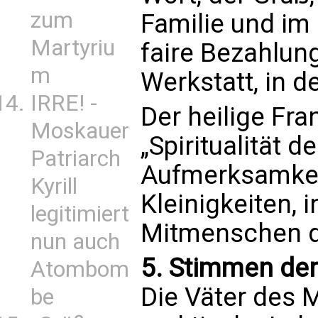
zum
Familie und im 
Martyriu
faire Bezahlung,
m
Werkstatt, in d
IRRE! -
Der heilige Fra
Moskauer
„Spiritualität d
Patriarch
Aufmerksamkeit
Kyrill
Kleinigkeiten, 
legitimiert
Mitmenschen d
nun auch
5. Stimmen de
Atombom
Die Väter des 
be