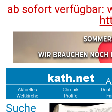
ab sofort verfügbar: 
ht
Suche