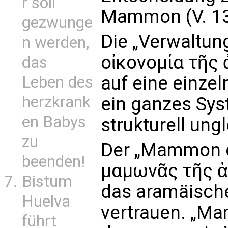
r soll
Mammon (V. 13
gezwunge
Die „Verwaltung
n werden,
οἰκονομία τῆς 
das
auf eine einzel
Leben des
herzkrank
ein ganzes Sys
en Babys
strukturell ungl
zu
Der „Mammon de
beenden!
μαμωνᾶς τῆς ἀδ
Bistum
das aramäische
Huelva
vertrauen. „Ma
führt