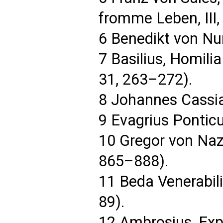
fromme Leben, III,
6 Benedikt von Nur
7 Basilius, Homilia
31, 263–272).
8 Johannes Cassia
9 Evagrius Ponticu
10 Gregor von Naz
865–888).
11 Beda Venerabili
89).
12 Ambrosius, Exp