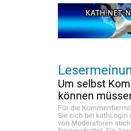
Lesermeinu
Um selbst Kom
können müssen 
Für die Kommentiermög
Sie sich bei
kathLogin 
von Moderatoren stich
freigeschaltet. Ein Anr